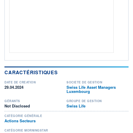
Non éligible Boursobank
ACTIF NET (EUR)
243M / 31.07.26
NOTATION MORNINGSTAR ⁽¹⁾
RISQUE DU FONDS (SRI)
4
/7
+ PORTEFEUILLE
+ LISTE
CARACTÉRISTIQUES
DATE DE CRÉATION
SOCIÉTÉ DE GESTION
29.04.2024
Swiss Life Asset Managers
Luxembourg
GÉRANTS
GROUPE DE GESTION
Not Disclosed
Swiss Life
CATÉGORIE GÉNÉRALE
Actions Secteurs
CATÉGORIE MORNINGSTAR