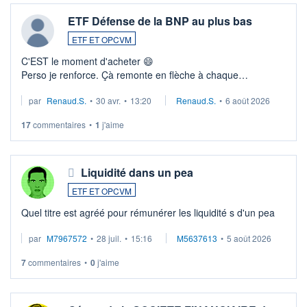
ETF Défense de la BNP au plus bas
ETF ET OPCVM
C'EST le moment d'acheter 😄​
Perso je renforce. Çà remonte en flèche à chaque
suspission d'accord dans.la guerre du moyen-orient.
par
Renaud.S.
•
30 avr.
•
13:20
Renaud.S.
•
6 août 2026
Investissement long terme tip top pour sa retraite.
LU3 ...
17
commentaires
•
1
j'aime
Liquidité dans un pea
ETF ET OPCVM
Quel titre est agréé pour rémunérer les liquidité s d'un pea
par
M7967572
•
28 juil.
•
15:16
M5637613
•
5 août 2026
7
commentaires
•
0
j'aime