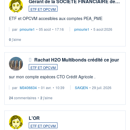
Gérant de la SOCIETE FINANCIAIRE de…
ETF ET OPCVM
ETF et OPCVM accesibles aux comptes PEA_PME
par
pmourie1
•
05 août
•
17:16
pmourie1
•
5 août 2026
0
j'aime
Rachat H2O Multibonds crédité ce jour
ETF ET OPCVM
sur mon compte espèces CTO Crédit Agricole .
par
M3406634
•
01 avr.
•
10:39
SAIQEN
•
29 juil. 2026
24
commentaires
•
2
j'aime
L'OR
ETF ET OPCVM