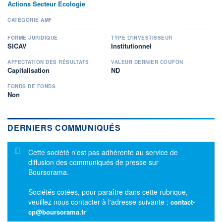
Actions Secteur Ecologie
CATÉGORIE AMF
FORME JURIDIQUE
TYPE D'INVESTISSEUR
SICAV
Institutionnel
AFFECTATION DES RÉSULTATS
VALEUR DERNIER COUPON
Capitalisation
ND
FONDS DE FONDS
Non
DERNIERS COMMUNIQUÉS
Message d'information
Cette société n'est pas adhérente au service de
diffusion des communiqués de presse sur
Boursorama.
Sociétés cotées, pour paraître dans cette rubrique,
veuillez nous contacter à l'adresse suivante :
contact-
cp@boursorama.fr