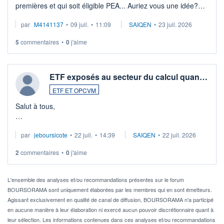
premières et qui soit éligible PEA... Auriez vous une idée?
Merci de vos conseils
par
M4141137
•
09 juil.
•
11:09
SAIQEN
•
23 juil. 2026
5
commentaires
•
0
j'aime
ETF exposés au secteur du calcul quan…
ETF ET OPCVM
Salut à tous,
Je cherche à investir sur le secteur du calcul quantique, mais
par
jeboursicote
•
22 juil.
•
14:39
SAIQEN
•
22 juil. 2026
via un ETF plutôt que des actions individuelles.
2
commentaires
•
0
j'aime
Idéalement, je voudrais qu'il soit éligible au PEA.
Pour l' ...
L'ensemble des analyses et/ou recommandations présentes sur le forum
BOURSORAMA sont uniquement élaborées par les membres qui en sont émetteurs.
Agissant exclusivement en qualité de canal de diffusion, BOURSORAMA n'a participé
en aucune manière à leur élaboration ni exercé aucun pouvoir discrétionnaire quant à
leur sélection. Les informations contenues dans ces analyses et/ou recommandations