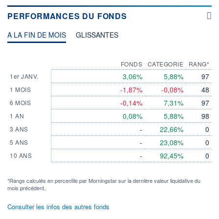
PERFORMANCES DU FONDS
A LA FIN DE MOIS
GLISSANTES
FONDS
CATEGORIE
RANG*
3,06%
5,88%
97
1er JANV.
-1,87%
-0,08%
48
1 MOIS
-0,14%
7,31%
97
6 MOIS
0,08%
5,88%
98
1 AN
-
22,66%
0
3 ANS
-
23,08%
0
5 ANS
-
92,45%
0
10 ANS
*Rangs calculés en percentile par Morningstar sur la dernière valeur liquidative du
mois précédent.
Consulter les infos des autres fonds