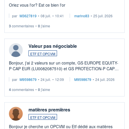
Oriez vous l'or? Est ce bien l'or
par
M3627819
•
08 juil.
•
10:41
marino83
•
25 juil. 2026
3
commentaires
•
0
j'aime
Valeur pas négociable
ETF ET OPCVM
Bonjour, j'ai 2 valeurs sur un compte, GS EUROPE EQUITY-
P CAP EUR (LU0082087510) et GS PROTECTION-P CAP
EUR (LU0546913194), que je souhaite vendre. Lorsque je
par
M9598679
•
24 juil.
•
12:09
M9598679
•
24 juil. 2026
veux procéder à la vente, on me signale ...
4
commentaires
•
0
j'aime
matières premières
ETF ET OPCVM
Bonjour je cherche un OPCVM ou Etf dédié aux matières