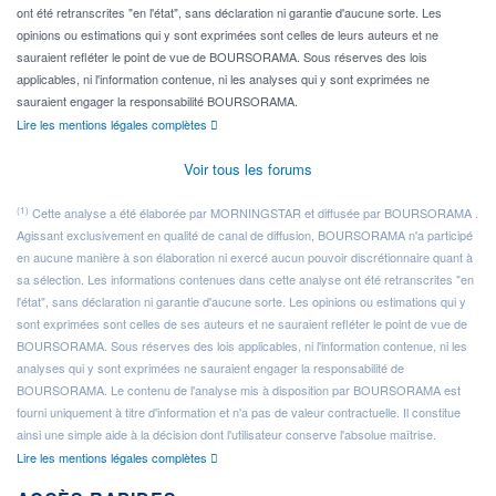
ont été retranscrites "en l'état", sans déclaration ni garantie d'aucune sorte. Les
opinions ou estimations qui y sont exprimées sont celles de leurs auteurs et ne
sauraient refléter le point de vue de BOURSORAMA. Sous réserves des lois
applicables, ni l'information contenue, ni les analyses qui y sont exprimées ne
sauraient engager la responsabilité BOURSORAMA.
Lire les mentions légales complètes
Voir tous les forums
(1)
Cette analyse a été élaborée par MORNINGSTAR et diffusée par BOURSORAMA .
Agissant exclusivement en qualité de canal de diffusion, BOURSORAMA n'a participé
en aucune manière à son élaboration ni exercé aucun pouvoir discrétionnaire quant à
sa sélection. Les informations contenues dans cette analyse ont été retranscrites "en
l'état", sans déclaration ni garantie d'aucune sorte. Les opinions ou estimations qui y
sont exprimées sont celles de ses auteurs et ne sauraient refléter le point de vue de
BOURSORAMA. Sous réserves des lois applicables, ni l'information contenue, ni les
analyses qui y sont exprimées ne sauraient engager la responsabilité de
BOURSORAMA. Le contenu de l'analyse mis à disposition par BOURSORAMA est
fourni uniquement à titre d'information et n'a pas de valeur contractuelle. Il constitue
ainsi une simple aide à la décision dont l'utilisateur conserve l'absolue maîtrise.
Lire les mentions légales complètes