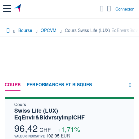
Menu
Connexion
Bourse
OPCVM
Cours Swiss Life (LUX) EqEnvir&Bid
COURS
PERFORMANCES ET RISQUES
Cours
COMPOSITION
Swiss Life (LUX)
EqEnvir&BidvrstyImpICHF
ACTUALITÉS
96,42
+1,71%
FORUM
CHF
102,95 EUR
VALEUR INDICATIVE
HISTORIQUE