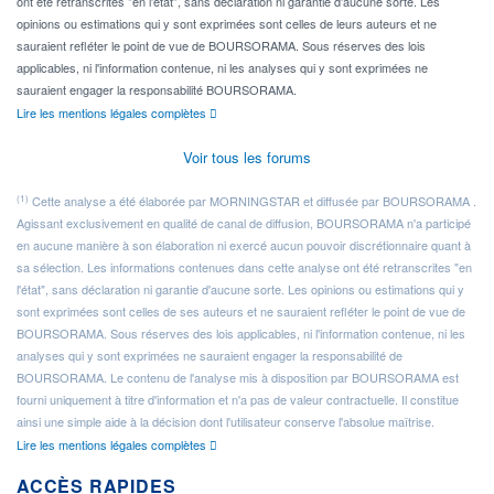
ont été retranscrites "en l'état", sans déclaration ni garantie d'aucune sorte. Les
opinions ou estimations qui y sont exprimées sont celles de leurs auteurs et ne
sauraient refléter le point de vue de BOURSORAMA. Sous réserves des lois
applicables, ni l'information contenue, ni les analyses qui y sont exprimées ne
sauraient engager la responsabilité BOURSORAMA.
Lire les mentions légales complètes
Voir tous les forums
(1)
Cette analyse a été élaborée par MORNINGSTAR et diffusée par BOURSORAMA .
Agissant exclusivement en qualité de canal de diffusion, BOURSORAMA n'a participé
en aucune manière à son élaboration ni exercé aucun pouvoir discrétionnaire quant à
sa sélection. Les informations contenues dans cette analyse ont été retranscrites "en
l'état", sans déclaration ni garantie d'aucune sorte. Les opinions ou estimations qui y
sont exprimées sont celles de ses auteurs et ne sauraient refléter le point de vue de
BOURSORAMA. Sous réserves des lois applicables, ni l'information contenue, ni les
analyses qui y sont exprimées ne sauraient engager la responsabilité de
BOURSORAMA. Le contenu de l'analyse mis à disposition par BOURSORAMA est
fourni uniquement à titre d'information et n'a pas de valeur contractuelle. Il constitue
ainsi une simple aide à la décision dont l'utilisateur conserve l'absolue maîtrise.
Lire les mentions légales complètes
ACCÈS RAPIDES