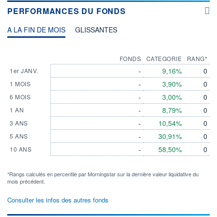
PERFORMANCES DU FONDS
A LA FIN DE MOIS
GLISSANTES
FONDS
CATEGORIE
RANG*
-
9,16%
0
1er JANV.
-
3,90%
0
1 MOIS
-
3,00%
0
6 MOIS
-
8,79%
0
1 AN
-
10,54%
0
3 ANS
-
30,91%
0
5 ANS
-
58,50%
0
10 ANS
*Rangs calculés en percentile par Morningstar sur la dernière valeur liquidative du
mois précédent.
Consulter les infos des autres fonds