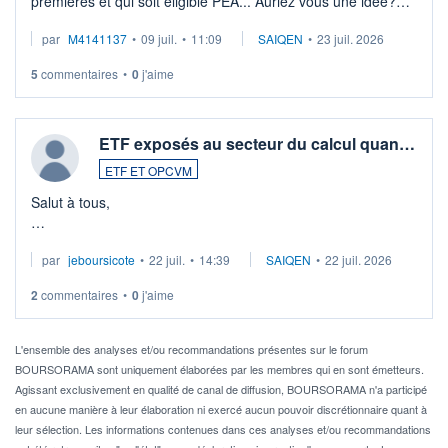
premières et qui soit éligible PEA... Auriez vous une idée?
Merci de vos conseils
par
M4141137
•
09 juil.
•
11:09
SAIQEN
•
23 juil. 2026
5
commentaires
•
0
j'aime
ETF exposés au secteur du calcul quan…
ETF ET OPCVM
Salut à tous,
Je cherche à investir sur le secteur du calcul quantique, mais
par
jeboursicote
•
22 juil.
•
14:39
SAIQEN
•
22 juil. 2026
via un ETF plutôt que des actions individuelles.
2
commentaires
•
0
j'aime
Idéalement, je voudrais qu'il soit éligible au PEA.
Pour l' ...
L'ensemble des analyses et/ou recommandations présentes sur le forum
BOURSORAMA sont uniquement élaborées par les membres qui en sont émetteurs.
Agissant exclusivement en qualité de canal de diffusion, BOURSORAMA n'a participé
en aucune manière à leur élaboration ni exercé aucun pouvoir discrétionnaire quant à
leur sélection. Les informations contenues dans ces analyses et/ou recommandations