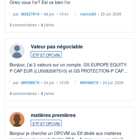
Oriez vous l'or? Est ce bien l'or
par
M3627819
•
08 juil.
•
10:41
marino83
•
25 juil. 2026
3
commentaires
•
0
j'aime
Valeur pas négociable
ETF ET OPCVM
Bonjour, j'ai 2 valeurs sur un compte, GS EUROPE EQUITY-
P CAP EUR (LU0082087510) et GS PROTECTION-P CAP
EUR (LU0546913194), que je souhaite vendre. Lorsque je
par
M9598679
•
24 juil.
•
12:09
M9598679
•
24 juil. 2026
veux procéder à la vente, on me signale ...
4
commentaires
•
0
j'aime
matières premières
ETF ET OPCVM
Bonjour je cherche un OPCVM ou Etf dédié aux matières