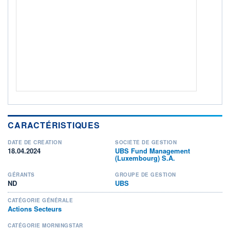
ACTIF NET (EUR)
0K / -
NOTATION MORNINGSTAR ⁽¹⁾
RISQUE DU FONDS (SRI)
4
/7
+ PORTEFEUILLE
+ LISTE
CARACTÉRISTIQUES
DATE DE CRÉATION
SOCIÉTÉ DE GESTION
18.04.2024
UBS Fund Management
(Luxembourg) S.A.
GÉRANTS
GROUPE DE GESTION
ND
UBS
CATÉGORIE GÉNÉRALE
Actions Secteurs
CATÉGORIE MORNINGSTAR