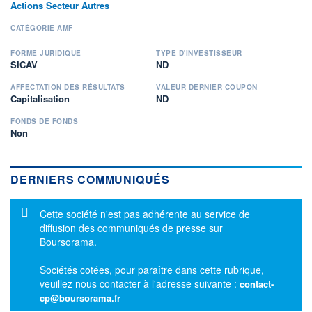
Actions Secteur Autres
CATÉGORIE AMF
FORME JURIDIQUE
TYPE D'INVESTISSEUR
SICAV
ND
AFFECTATION DES RÉSULTATS
VALEUR DERNIER COUPON
Capitalisation
ND
FONDS DE FONDS
Non
DERNIERS COMMUNIQUÉS
Message d'information
Cette société n'est pas adhérente au service de
diffusion des communiqués de presse sur
Boursorama.
Sociétés cotées, pour paraître dans cette rubrique,
veuillez nous contacter à l'adresse suivante :
contact-
cp@boursorama.fr