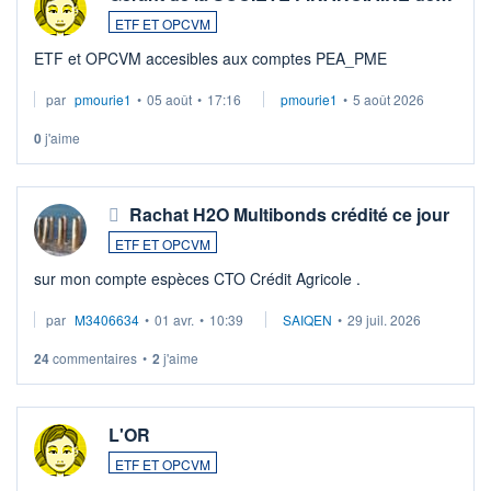
ETF ET OPCVM
ETF et OPCVM accesibles aux comptes PEA_PME
par
pmourie1
•
05 août
•
17:16
pmourie1
•
5 août 2026
0
j'aime
Rachat H2O Multibonds crédité ce jour
ETF ET OPCVM
sur mon compte espèces CTO Crédit Agricole .
par
M3406634
•
01 avr.
•
10:39
SAIQEN
•
29 juil. 2026
24
commentaires
•
2
j'aime
L'OR
ETF ET OPCVM