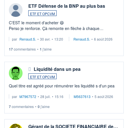
ETF Défense de la BNP au plus bas
ETF ET OPCVM
C'EST le moment d'acheter 😄​
Perso je renforce. Çà remonte en flèche à chaque
suspission d'accord dans.la guerre du moyen-orient.
par
Renaud.S.
•
30 avr.
•
13:20
Renaud.S.
•
6 août 2026
Investissement long terme tip top pour sa retraite.
LU3 ...
17
commentaires
•
1
j'aime
Liquidité dans un pea
ETF ET OPCVM
Quel titre est agréé pour rémunérer les liquidité s d'un pea
par
M7967572
•
28 juil.
•
15:16
M5637613
•
5 août 2026
7
commentaires
•
0
j'aime
Gérant de la SOCIETE FINANCIAIRE de…