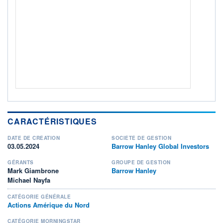
Non éligible Boursobank
ACTIF NET (EUR)
1M / 31.07.26
NOTATION MORNINGSTAR ⁽¹⁾
RISQUE DU FONDS (SRI)
4
/7
+ PORTEFEUILLE
+ LISTE
CARACTÉRISTIQUES
DATE DE CRÉATION
SOCIÉTÉ DE GESTION
03.05.2024
Barrow Hanley Global Investors
GÉRANTS
GROUPE DE GESTION
Mark Giambrone
Barrow Hanley
Michael Nayfa
CATÉGORIE GÉNÉRALE
Actions Amérique du Nord
CATÉGORIE MORNINGSTAR