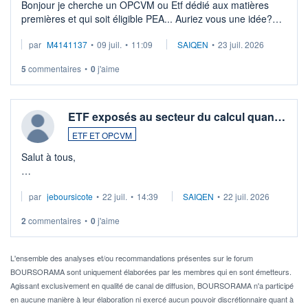
Bonjour je cherche un OPCVM ou Etf dédié aux matières
premières et qui soit éligible PEA... Auriez vous une idée?
Merci de vos conseils
par
M4141137
•
09 juil.
•
11:09
SAIQEN
•
23 juil. 2026
5
commentaires
•
0
j'aime
ETF exposés au secteur du calcul quan…
ETF ET OPCVM
Salut à tous,
Je cherche à investir sur le secteur du calcul quantique, mais
par
jeboursicote
•
22 juil.
•
14:39
SAIQEN
•
22 juil. 2026
via un ETF plutôt que des actions individuelles.
2
commentaires
•
0
j'aime
Idéalement, je voudrais qu'il soit éligible au PEA.
Pour l' ...
L'ensemble des analyses et/ou recommandations présentes sur le forum
BOURSORAMA sont uniquement élaborées par les membres qui en sont émetteurs.
Agissant exclusivement en qualité de canal de diffusion, BOURSORAMA n'a participé
en aucune manière à leur élaboration ni exercé aucun pouvoir discrétionnaire quant à