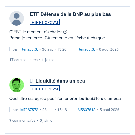
ETF Défense de la BNP au plus bas
ETF ET OPCVM
C'EST le moment d'acheter 😄​
Perso je renforce. Çà remonte en flèche à chaque
suspission d'accord dans.la guerre du moyen-orient.
par
Renaud.S.
•
30 avr.
•
13:20
Renaud.S.
•
6 août 2026
Investissement long terme tip top pour sa retraite.
LU3 ...
17
commentaires
•
1
j'aime
Liquidité dans un pea
ETF ET OPCVM
Quel titre est agréé pour rémunérer les liquidité s d'un pea
par
M7967572
•
28 juil.
•
15:16
M5637613
•
5 août 2026
7
commentaires
•
0
j'aime