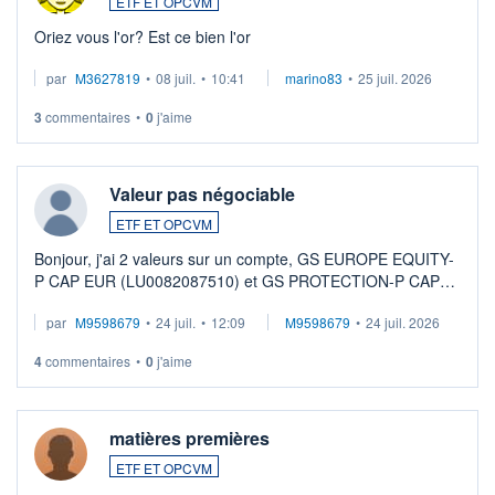
ETF ET OPCVM
Oriez vous l'or? Est ce bien l'or
par
M3627819
•
08 juil.
•
10:41
marino83
•
25 juil. 2026
3
commentaires
•
0
j'aime
Valeur pas négociable
ETF ET OPCVM
Bonjour, j'ai 2 valeurs sur un compte, GS EUROPE EQUITY-
P CAP EUR (LU0082087510) et GS PROTECTION-P CAP
EUR (LU0546913194), que je souhaite vendre. Lorsque je
par
M9598679
•
24 juil.
•
12:09
M9598679
•
24 juil. 2026
veux procéder à la vente, on me signale ...
4
commentaires
•
0
j'aime
matières premières
ETF ET OPCVM