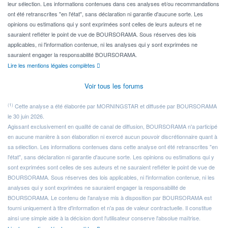
leur sélection. Les informations contenues dans ces analyses et/ou recommandations
ont été retranscrites "en l'état", sans déclaration ni garantie d'aucune sorte. Les
opinions ou estimations qui y sont exprimées sont celles de leurs auteurs et ne
sauraient refléter le point de vue de BOURSORAMA. Sous réserves des lois
applicables, ni l'information contenue, ni les analyses qui y sont exprimées ne
sauraient engager la responsabilité BOURSORAMA.
Lire les mentions légales complètes
Voir tous les forums
(1)
Cette analyse a été élaborée par MORNINGSTAR et diffusée par BOURSORAMA
le 30 juin 2026.
Agissant exclusivement en qualité de canal de diffusion, BOURSORAMA n'a participé
en aucune manière à son élaboration ni exercé aucun pouvoir discrétionnaire quant à
sa sélection. Les informations contenues dans cette analyse ont été retranscrites "en
l'état", sans déclaration ni garantie d'aucune sorte. Les opinions ou estimations qui y
sont exprimées sont celles de ses auteurs et ne sauraient refléter le point de vue de
BOURSORAMA. Sous réserves des lois applicables, ni l'information contenue, ni les
analyses qui y sont exprimées ne sauraient engager la responsabilité de
BOURSORAMA. Le contenu de l'analyse mis à disposition par BOURSORAMA est
fourni uniquement à titre d'information et n'a pas de valeur contractuelle. Il constitue
ainsi une simple aide à la décision dont l'utilisateur conserve l'absolue maîtrise.