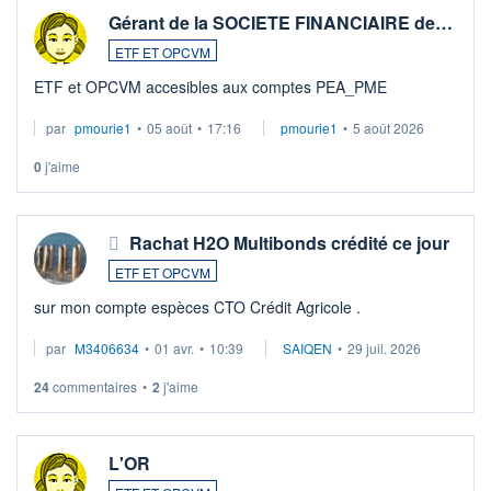
Gérant de la SOCIETE FINANCIAIRE de…
ETF ET OPCVM
ETF et OPCVM accesibles aux comptes PEA_PME
par
pmourie1
•
05 août
•
17:16
pmourie1
•
5 août 2026
0
j'aime
Rachat H2O Multibonds crédité ce jour
ETF ET OPCVM
sur mon compte espèces CTO Crédit Agricole .
par
M3406634
•
01 avr.
•
10:39
SAIQEN
•
29 juil. 2026
24
commentaires
•
2
j'aime
L'OR