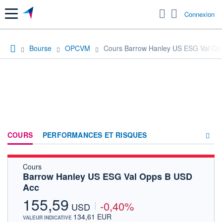
Menu
Connexion
Bourse
OPCVM
Cours Barrow Hanley US ESG Val Op
COURS
PERFORMANCES ET RISQUES
Cours
COMPOSITION
Barrow Hanley US ESG Val Opps B USD
Acc
ACTUALITÉS
155,59
-0,40%
FORUM
USD
134,61 EUR
VALEUR INDICATIVE
HISTORIQUE