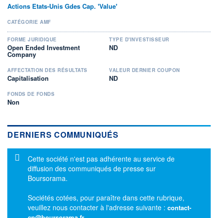
Actions Etats-Unis Gdes Cap. 'Value'
CATÉGORIE AMF
FORME JURIDIQUE
TYPE D'INVESTISSEUR
Open Ended Investment
ND
Company
AFFECTATION DES RÉSULTATS
VALEUR DERNIER COUPON
Capitalisation
ND
FONDS DE FONDS
Non
DERNIERS COMMUNIQUÉS
Message d'information
Cette société n'est pas adhérente au service de
diffusion des communiqués de presse sur
Boursorama.
Sociétés cotées, pour paraître dans cette rubrique,
veuillez nous contacter à l'adresse suivante :
contact-
cp@boursorama.fr