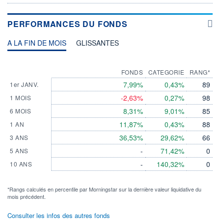
PERFORMANCES DU FONDS
A LA FIN DE MOIS
GLISSANTES
FONDS
CATEGORIE
RANG*
7,99%
0,43%
89
1er JANV.
-2,63%
0,27%
98
1 MOIS
8,31%
9,01%
85
6 MOIS
11,87%
0,43%
88
1 AN
36,53%
29,62%
66
3 ANS
-
71,42%
0
5 ANS
-
140,32%
0
10 ANS
*Rangs calculés en percentile par Morningstar sur la dernière valeur liquidative du
mois précédent.
Consulter les infos des autres fonds