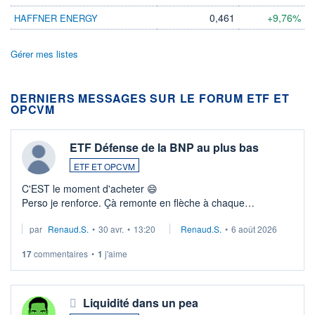
0,461
+9,76%
HAFFNER ENERGY
Gérer mes listes
DERNIERS MESSAGES SUR LE FORUM ETF ET
OPCVM
ETF Défense de la BNP au plus bas
ETF ET OPCVM
C'EST le moment d'acheter 😄​
Perso je renforce. Çà remonte en flèche à chaque
suspission d'accord dans.la guerre du moyen-orient.
par
Renaud.S.
•
30 avr.
•
13:20
Renaud.S.
•
6 août 2026
Investissement long terme tip top pour sa retraite.
LU3 ...
17
commentaires
•
1
j'aime
Liquidité dans un pea