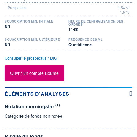
1,54 %
1,5 %
SOUSCRIPTION MIN. INITIALE
HEURE DE CENTRALISATION DES
ORDRES
ND
11:00
SOUSCRIPTION MIN. ULTÉRIEURE
FRÉQUENCE DES VL
ND
Quotidienne
Consulter le prospectus / DIC
Ouvrir un compte Bourse
ÉLÉMENTS D'ANALYSES
(1)
Notation morningstar
Catégorie de fonds non notée
Risque du fonds