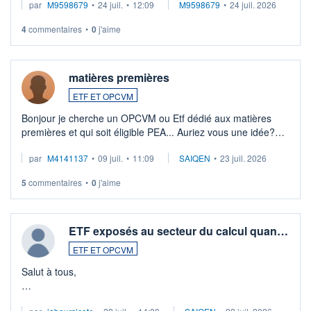
par
M9598679
•
24 juil.
•
12:09
M9598679
•
24 juil. 2026
veux procéder à la vente, on me signale ...
4
commentaires
•
0
j'aime
matières premières
ETF ET OPCVM
Bonjour je cherche un OPCVM ou Etf dédié aux matières
premières et qui soit éligible PEA... Auriez vous une idée?
Merci de vos conseils
par
M4141137
•
09 juil.
•
11:09
SAIQEN
•
23 juil. 2026
5
commentaires
•
0
j'aime
ETF exposés au secteur du calcul quan…
ETF ET OPCVM
Salut à tous,
Je cherche à investir sur le secteur du calcul quantique, mais