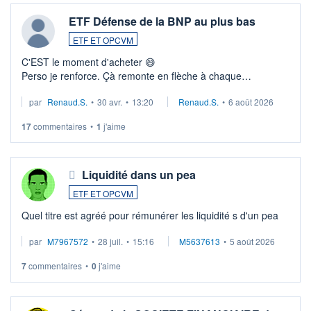
ETF Défense de la BNP au plus bas
ETF ET OPCVM
C'EST le moment d'acheter 😄​
Perso je renforce. Çà remonte en flèche à chaque
suspission d'accord dans.la guerre du moyen-orient.
par
Renaud.S.
•
30 avr.
•
13:20
Renaud.S.
•
6 août 2026
Investissement long terme tip top pour sa retraite.
LU3 ...
17
commentaires
•
1
j'aime
Liquidité dans un pea
ETF ET OPCVM
Quel titre est agréé pour rémunérer les liquidité s d'un pea
par
M7967572
•
28 juil.
•
15:16
M5637613
•
5 août 2026
7
commentaires
•
0
j'aime