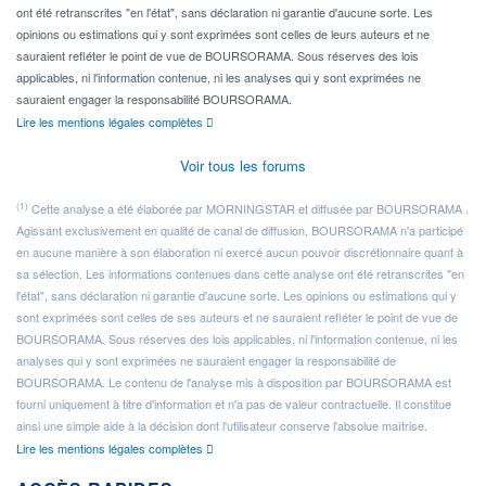
ont été retranscrites "en l'état", sans déclaration ni garantie d'aucune sorte. Les
opinions ou estimations qui y sont exprimées sont celles de leurs auteurs et ne
sauraient refléter le point de vue de BOURSORAMA. Sous réserves des lois
applicables, ni l'information contenue, ni les analyses qui y sont exprimées ne
sauraient engager la responsabilité BOURSORAMA.
Lire les mentions légales complètes
Voir tous les forums
(1)
Cette analyse a été élaborée par MORNINGSTAR et diffusée par BOURSORAMA .
Agissant exclusivement en qualité de canal de diffusion, BOURSORAMA n'a participé
en aucune manière à son élaboration ni exercé aucun pouvoir discrétionnaire quant à
sa sélection. Les informations contenues dans cette analyse ont été retranscrites "en
l'état", sans déclaration ni garantie d'aucune sorte. Les opinions ou estimations qui y
sont exprimées sont celles de ses auteurs et ne sauraient refléter le point de vue de
BOURSORAMA. Sous réserves des lois applicables, ni l'information contenue, ni les
analyses qui y sont exprimées ne sauraient engager la responsabilité de
BOURSORAMA. Le contenu de l'analyse mis à disposition par BOURSORAMA est
fourni uniquement à titre d'information et n'a pas de valeur contractuelle. Il constitue
ainsi une simple aide à la décision dont l'utilisateur conserve l'absolue maîtrise.
Lire les mentions légales complètes