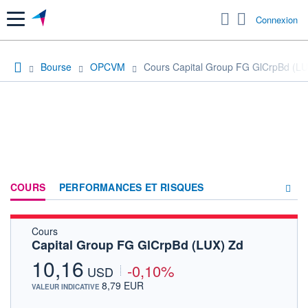
Menu
Connexion
Bourse
OPCVM
Cours Capital Group FG GlCrpBd (LU
COURS
PERFORMANCES ET RISQUES
Cours
COMPOSITION
Capital Group FG GlCrpBd (LUX) Zd
ACTUALITÉS
10,16
-0,10%
USD
FORUM
8,79 EUR
VALEUR INDICATIVE
HISTORIQUE