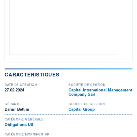
Non éligible Boursobank
ACTIF NET (EUR)
56M / 31.07.26
NOTATION MORNINGSTAR ⁽¹⁾
RISQUE DU FONDS (SRI)
3
/7
+ PORTEFEUILLE
+ LISTE
CARACTÉRISTIQUES
DATE DE CRÉATION
SOCIÉTÉ DE GESTION
27.02.2024
Capital International Management
Company Sàrl
GÉRANTS
GROUPE DE GESTION
Damir Bettini
Capital Group
CATÉGORIE GÉNÉRALE
Obligations US
CATÉGORIE MORNINGSTAR