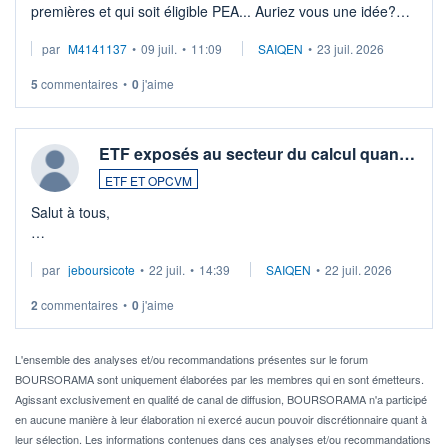
premières et qui soit éligible PEA... Auriez vous une idée?
Merci de vos conseils
par
M4141137
•
09 juil.
•
11:09
SAIQEN
•
23 juil. 2026
5
commentaires
•
0
j'aime
ETF exposés au secteur du calcul quan…
ETF ET OPCVM
Salut à tous,
Je cherche à investir sur le secteur du calcul quantique, mais
par
jeboursicote
•
22 juil.
•
14:39
SAIQEN
•
22 juil. 2026
via un ETF plutôt que des actions individuelles.
2
commentaires
•
0
j'aime
Idéalement, je voudrais qu'il soit éligible au PEA.
Pour l' ...
L'ensemble des analyses et/ou recommandations présentes sur le forum
BOURSORAMA sont uniquement élaborées par les membres qui en sont émetteurs.
Agissant exclusivement en qualité de canal de diffusion, BOURSORAMA n'a participé
en aucune manière à leur élaboration ni exercé aucun pouvoir discrétionnaire quant à
leur sélection. Les informations contenues dans ces analyses et/ou recommandations