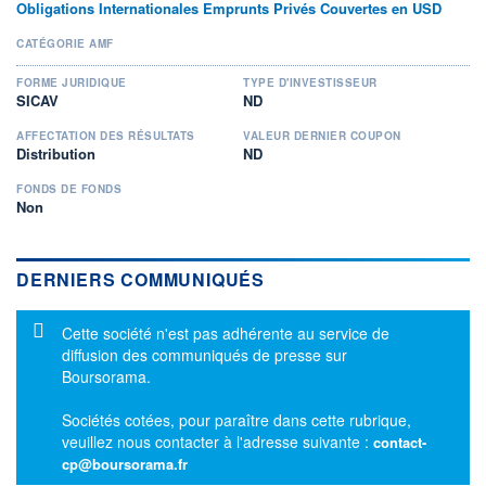
Obligations Internationales Emprunts Privés Couvertes en USD
CATÉGORIE AMF
FORME JURIDIQUE
TYPE D'INVESTISSEUR
SICAV
ND
AFFECTATION DES RÉSULTATS
VALEUR DERNIER COUPON
Distribution
ND
FONDS DE FONDS
Non
DERNIERS COMMUNIQUÉS
Message d'information
Cette société n'est pas adhérente au service de
diffusion des communiqués de presse sur
Boursorama.
Sociétés cotées, pour paraître dans cette rubrique,
veuillez nous contacter à l'adresse suivante :
contact-
cp@boursorama.fr