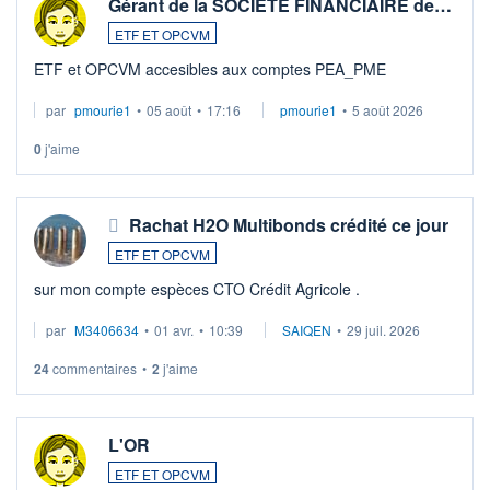
Gérant de la SOCIETE FINANCIAIRE de…
ETF ET OPCVM
ETF et OPCVM accesibles aux comptes PEA_PME
par
pmourie1
•
05 août
•
17:16
pmourie1
•
5 août 2026
0
j'aime
Rachat H2O Multibonds crédité ce jour
ETF ET OPCVM
sur mon compte espèces CTO Crédit Agricole .
par
M3406634
•
01 avr.
•
10:39
SAIQEN
•
29 juil. 2026
24
commentaires
•
2
j'aime
L'OR
ETF ET OPCVM