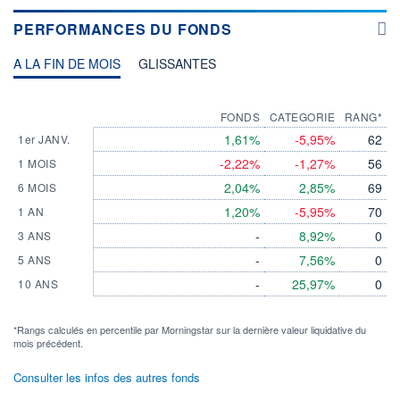
PERFORMANCES DU FONDS
A LA FIN DE MOIS
GLISSANTES
FONDS
CATEGORIE
RANG*
1,61%
-5,95%
62
1er JANV.
-2,22%
-1,27%
56
1 MOIS
2,04%
2,85%
69
6 MOIS
1,20%
-5,95%
70
1 AN
-
8,92%
0
3 ANS
-
7,56%
0
5 ANS
-
25,97%
0
10 ANS
*Rangs calculés en percentile par Morningstar sur la dernière valeur liquidative du
mois précédent.
Consulter les infos des autres fonds