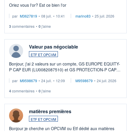
Oriez vous l'or? Est ce bien l'or
par
M3627819
•
08 juil.
•
10:41
marino83
•
25 juil. 2026
3
commentaires
•
0
j'aime
Valeur pas négociable
ETF ET OPCVM
Bonjour, j'ai 2 valeurs sur un compte, GS EUROPE EQUITY-
P CAP EUR (LU0082087510) et GS PROTECTION-P CAP
EUR (LU0546913194), que je souhaite vendre. Lorsque je
par
M9598679
•
24 juil.
•
12:09
M9598679
•
24 juil. 2026
veux procéder à la vente, on me signale ...
4
commentaires
•
0
j'aime
matières premières
ETF ET OPCVM
Bonjour je cherche un OPCVM ou Etf dédié aux matières