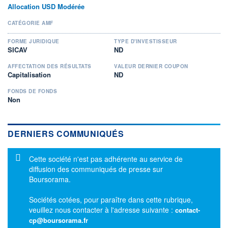
Allocation USD Modérée
CATÉGORIE AMF
FORME JURIDIQUE
TYPE D'INVESTISSEUR
SICAV
ND
AFFECTATION DES RÉSULTATS
VALEUR DERNIER COUPON
Capitalisation
ND
FONDS DE FONDS
Non
DERNIERS COMMUNIQUÉS
Message d'information
Cette société n'est pas adhérente au service de
diffusion des communiqués de presse sur
Boursorama.
Sociétés cotées, pour paraître dans cette rubrique,
veuillez nous contacter à l'adresse suivante :
contact-
cp@boursorama.fr