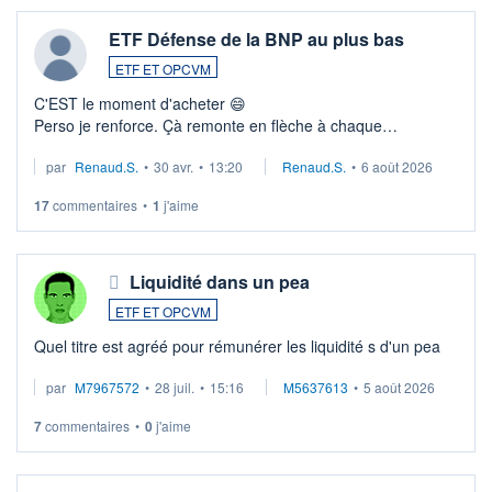
ETF Défense de la BNP au plus bas
ETF ET OPCVM
C'EST le moment d'acheter 😄​
Perso je renforce. Çà remonte en flèche à chaque
suspission d'accord dans.la guerre du moyen-orient.
par
Renaud.S.
•
30 avr.
•
13:20
Renaud.S.
•
6 août 2026
Investissement long terme tip top pour sa retraite.
LU3 ...
17
commentaires
•
1
j'aime
Liquidité dans un pea
ETF ET OPCVM
Quel titre est agréé pour rémunérer les liquidité s d'un pea
par
M7967572
•
28 juil.
•
15:16
M5637613
•
5 août 2026
7
commentaires
•
0
j'aime