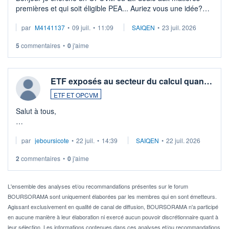
premières et qui soit éligible PEA... Auriez vous une idée?
Merci de vos conseils
par
M4141137
•
09 juil.
•
11:09
SAIQEN
•
23 juil. 2026
5
commentaires
•
0
j'aime
ETF exposés au secteur du calcul quan…
ETF ET OPCVM
Salut à tous,
Je cherche à investir sur le secteur du calcul quantique, mais
par
jeboursicote
•
22 juil.
•
14:39
SAIQEN
•
22 juil. 2026
via un ETF plutôt que des actions individuelles.
2
commentaires
•
0
j'aime
Idéalement, je voudrais qu'il soit éligible au PEA.
Pour l' ...
L'ensemble des analyses et/ou recommandations présentes sur le forum
BOURSORAMA sont uniquement élaborées par les membres qui en sont émetteurs.
Agissant exclusivement en qualité de canal de diffusion, BOURSORAMA n'a participé
en aucune manière à leur élaboration ni exercé aucun pouvoir discrétionnaire quant à
leur sélection. Les informations contenues dans ces analyses et/ou recommandations