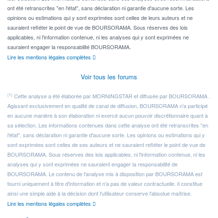
ont été retranscrites "en l'état", sans déclaration ni garantie d'aucune sorte. Les
opinions ou estimations qui y sont exprimées sont celles de leurs auteurs et ne
sauraient refléter le point de vue de BOURSORAMA. Sous réserves des lois
applicables, ni l'information contenue, ni les analyses qui y sont exprimées ne
sauraient engager la responsabilité BOURSORAMA.
Lire les mentions légales complètes
Voir tous les forums
(1)
Cette analyse a été élaborée par MORNINGSTAR et diffusée par BOURSORAMA .
Agissant exclusivement en qualité de canal de diffusion, BOURSORAMA n'a participé
en aucune manière à son élaboration ni exercé aucun pouvoir discrétionnaire quant à
sa sélection. Les informations contenues dans cette analyse ont été retranscrites "en
l'état", sans déclaration ni garantie d'aucune sorte. Les opinions ou estimations qui y
sont exprimées sont celles de ses auteurs et ne sauraient refléter le point de vue de
BOURSORAMA. Sous réserves des lois applicables, ni l'information contenue, ni les
analyses qui y sont exprimées ne sauraient engager la responsabilité de
BOURSORAMA. Le contenu de l'analyse mis à disposition par BOURSORAMA est
fourni uniquement à titre d'information et n'a pas de valeur contractuelle. Il constitue
ainsi une simple aide à la décision dont l'utilisateur conserve l'absolue maîtrise.
Lire les mentions légales complètes