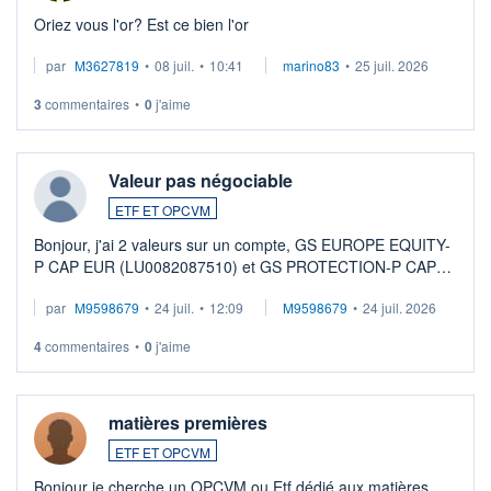
Oriez vous l'or? Est ce bien l'or
par
M3627819
•
08 juil.
•
10:41
marino83
•
25 juil. 2026
3
commentaires
•
0
j'aime
Valeur pas négociable
ETF ET OPCVM
Bonjour, j'ai 2 valeurs sur un compte, GS EUROPE EQUITY-
P CAP EUR (LU0082087510) et GS PROTECTION-P CAP
EUR (LU0546913194), que je souhaite vendre. Lorsque je
par
M9598679
•
24 juil.
•
12:09
M9598679
•
24 juil. 2026
veux procéder à la vente, on me signale ...
4
commentaires
•
0
j'aime
matières premières
ETF ET OPCVM
Bonjour je cherche un OPCVM ou Etf dédié aux matières