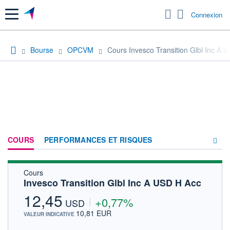
Menu
Connexion
Bourse
OPCVM
Cours Invesco Transition Glbl Inc A 
COURS
PERFORMANCES ET RISQUES
Cours
COMPOSITION
Invesco Transition Glbl Inc A USD H Acc
ACTUALITÉS
12,45
+0,77%
USD
FORUM
10,81 EUR
VALEUR INDICATIVE
HISTORIQUE