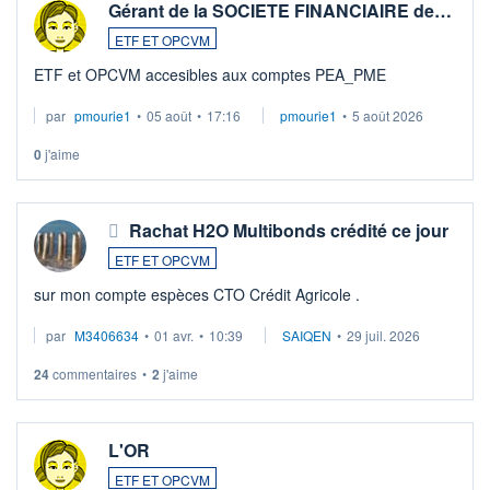
Gérant de la SOCIETE FINANCIAIRE de…
ETF ET OPCVM
ETF et OPCVM accesibles aux comptes PEA_PME
par
pmourie1
•
05 août
•
17:16
pmourie1
•
5 août 2026
0
j'aime
Rachat H2O Multibonds crédité ce jour
ETF ET OPCVM
sur mon compte espèces CTO Crédit Agricole .
par
M3406634
•
01 avr.
•
10:39
SAIQEN
•
29 juil. 2026
24
commentaires
•
2
j'aime
L'OR
ETF ET OPCVM