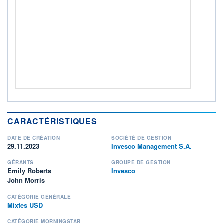
ACTIF NET (EUR)
85M / 31.07.26
NOTATION MORNINGSTAR ⁽¹⁾
RISQUE DU FONDS (SRI)
3
/7
+ PORTEFEUILLE
+ LISTE
CARACTÉRISTIQUES
DATE DE CRÉATION
SOCIÉTÉ DE GESTION
29.11.2023
Invesco Management S.A.
GÉRANTS
GROUPE DE GESTION
Emily Roberts
Invesco
John Morris
CATÉGORIE GÉNÉRALE
Mixtes USD
CATÉGORIE MORNINGSTAR