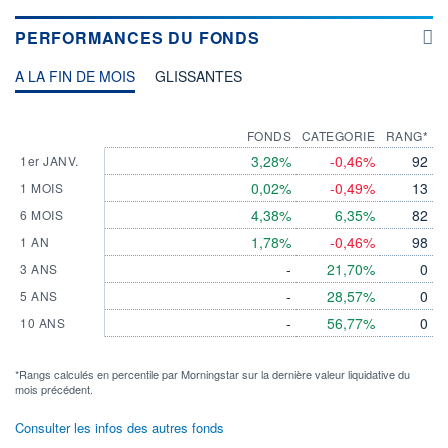
PERFORMANCES DU FONDS
A LA FIN DE MOIS
GLISSANTES
FONDS
CATEGORIE
RANG*
3,28%
-0,46%
92
1er JANV.
0,02%
-0,49%
13
1 MOIS
4,38%
6,35%
82
6 MOIS
1,78%
-0,46%
98
1 AN
-
21,70%
0
3 ANS
-
28,57%
0
5 ANS
-
56,77%
0
10 ANS
*Rangs calculés en percentile par Morningstar sur la dernière valeur liquidative du
mois précédent.
Consulter les infos des autres fonds