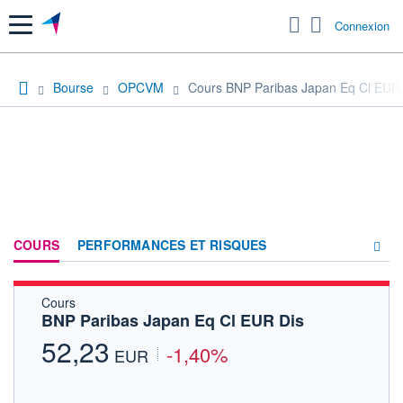
Menu
Connexion
Bourse
OPCVM
Cours BNP Paribas Japan Eq Cl EUR 
COURS
PERFORMANCES ET RISQUES
Cours
COMPOSITION
BNP Paribas Japan Eq Cl EUR Dis
ACTUALITÉS
52,23
-1,40%
EUR
FORUM
HISTORIQUE