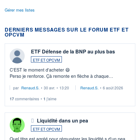
Gérer mes listes
DERNIERS MESSAGES SUR LE FORUM ETF ET
OPCVM
ETF Défense de la BNP au plus bas
ETF ET OPCVM
C'EST le moment d'acheter 😄​
Perso je renforce. Çà remonte en flèche à chaque
suspission d'accord dans.la guerre du moyen-orient.
par
Renaud.S.
•
30 avr.
•
13:20
Renaud.S.
•
6 août 2026
Investissement long terme tip top pour sa retraite.
LU3 ...
17
commentaires
•
1
j'aime
Liquidité dans un pea
ETF ET OPCVM
Quel titre est agréé pour rémunérer les liquidité s d'un pea