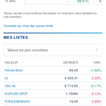
-
88,51%
0
10 ANS
*Rangs calculés en percentile par Morningstar sur la dernière valeur liquidative du
mois précédent.
Consulter les infos des autres fonds
MES LISTES
Valeurs les plus consultées
VALEUR
DERNIER
VAR.
84,43
+1,62%
Pétrole Brent
4 334,31
-0,22%
Or
8 714,93
+0,17%
CAC 40
1,15494
-0,12%
EUR/USD SPOT
74,09
-0,60%
TOTALENERGIES