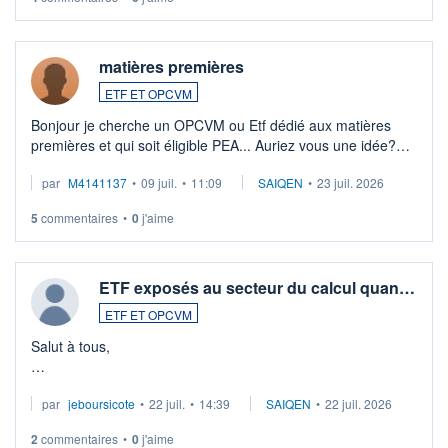
matières premières
ETF ET OPCVM
Bonjour je cherche un OPCVM ou Etf dédié aux matières
premières et qui soit éligible PEA... Auriez vous une idée?
Merci de vos conseils
par
M4141137
•
09 juil.
•
11:09
SAIQEN
•
23 juil. 2026
5
commentaires
•
0
j'aime
ETF exposés au secteur du calcul quan…
ETF ET OPCVM
Salut à tous,
Je cherche à investir sur le secteur du calcul quantique, mais
par
jeboursicote
•
22 juil.
•
14:39
SAIQEN
•
22 juil. 2026
via un ETF plutôt que des actions individuelles.
2
commentaires
•
0
j'aime
Idéalement, je voudrais qu'il soit éligible au PEA.