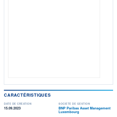
Non éligible Boursobank
ACTIF NET (EUR)
483M / 31.07.26
NOTATION MORNINGSTAR ⁽¹⁾
RISQUE DU FONDS (SRI)
4
/7
+ PORTEFEUILLE
+ LISTE
CARACTÉRISTIQUES
DATE DE CRÉATION
SOCIÉTÉ DE GESTION
15.09.2023
BNP Paribas Asset Management
Luxembourg