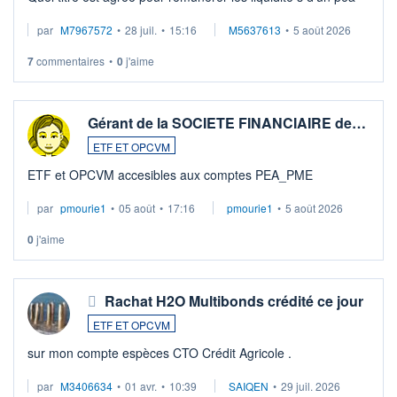
par
M7967572
•
28 juil.
•
15:16
M5637613
•
5 août 2026
7
commentaires
•
0
j'aime
Gérant de la SOCIETE FINANCIAIRE de…
ETF ET OPCVM
ETF et OPCVM accesibles aux comptes PEA_PME
par
pmourie1
•
05 août
•
17:16
pmourie1
•
5 août 2026
0
j'aime
Rachat H2O Multibonds crédité ce jour
ETF ET OPCVM
sur mon compte espèces CTO Crédit Agricole .
par
M3406634
•
01 avr.
•
10:39
SAIQEN
•
29 juil. 2026