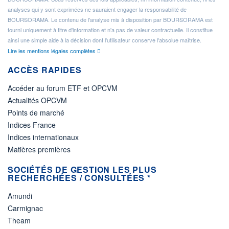
analyses qui y sont exprimées ne sauraient engager la responsabilité de
BOURSORAMA. Le contenu de l'analyse mis à disposition par BOURSORAMA est
fourni uniquement à titre d'information et n'a pas de valeur contractuelle. Il constitue
ainsi une simple aide à la décision dont l'utilisateur conserve l'absolue maîtrise.
Lire les mentions légales complètes
ACCÈS RAPIDES
Accéder au forum ETF et OPCVM
Actualités OPCVM
Points de marché
Indices France
Indices internationaux
Matières premières
SOCIÉTÉS DE GESTION LES PLUS
RECHERCHÉES / CONSULTÉES *
Amundi
Carmignac
Theam