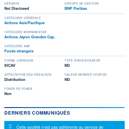
GÉRANTS
GROUPE DE GESTION
Not Disclosed
BNP Paribas
CATÉGORIE GÉNÉRALE
Actions Asie/Pacifique
CATÉGORIE MORNINGSTAR
Actions Japon Grandes Cap.
CATÉGORIE AMF
Fonds etrangers
FORME JURIDIQUE
TYPE D'INVESTISSEUR
SICAV
ND
AFFECTATION DES RÉSULTATS
VALEUR DERNIER COUPON
Distribution
ND
FONDS DE FONDS
Non
DERNIERS COMMUNIQUÉS
Message d'information
Cette société n'est pas adhérente au service de