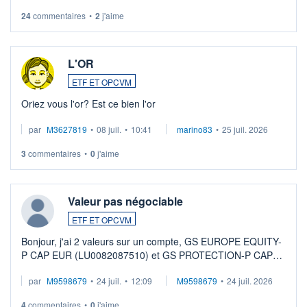
24
commentaires
•
2
j'aime
L'OR
ETF ET OPCVM
Oriez vous l'or? Est ce bien l'or
par
M3627819
•
08 juil.
•
10:41
marino83
•
25 juil. 2026
3
commentaires
•
0
j'aime
Valeur pas négociable
ETF ET OPCVM
Bonjour, j'ai 2 valeurs sur un compte, GS EUROPE EQUITY-
P CAP EUR (LU0082087510) et GS PROTECTION-P CAP
EUR (LU0546913194), que je souhaite vendre. Lorsque je
par
M9598679
•
24 juil.
•
12:09
M9598679
•
24 juil. 2026
veux procéder à la vente, on me signale ...
4
commentaires
•
0
j'aime