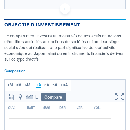
LU2572684038 - BNP Paribas Asset Management
Luxembourg
OPCVM DERNIER COURS CONNU AU 06/08/2026
Consulter le prospectus / DIC
OBJECTIF D'INVESTISSEMENT
60
Le compartiment investira au moins 2/3 de ses actifs en actions
et/ou titres assimilés aux actions de sociétés qui ont leur siège
50
social et/ou qui réalisent une part significative de leur activité
économique au Japon, ainsi qu'en instruments financiers dérivés
40
sur ce type d'actifs.
30
05/12
08/04
Composition
CATÉGORIE MORNINGSTAR
1M
Actions Japon Grandes
3M
6M
1A
3A
5A
10A
Cap.
Compare
FONDS PARTENAIRES
TARIFS PRIVILÉGIÉS
0%
r
OUV.
+HAUT
+BAS
DER.
VAR.
VOL.
ÉLIGIBILITÉ
PEA
PEA-PME
BOURSOVIE LUX
BOURSOVIE
CTO BUSINESS