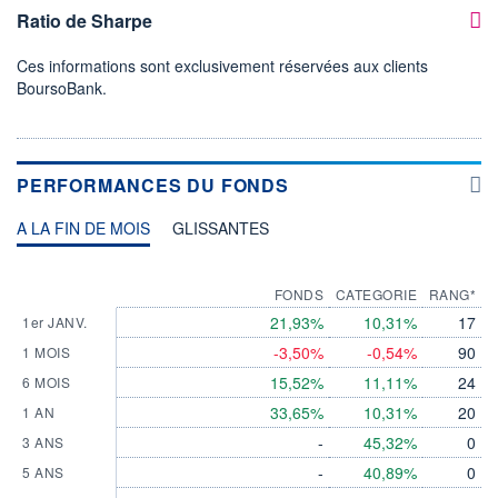
Ratio de Sharpe
Ces informations sont exclusivement réservées aux clients
BoursoBank.
PERFORMANCES DU FONDS
A LA FIN DE MOIS
GLISSANTES
FONDS
CATEGORIE
RANG*
21,93%
10,31%
17
1er JANV.
-3,50%
-0,54%
90
1 MOIS
15,52%
11,11%
24
6 MOIS
33,65%
10,31%
20
1 AN
-
45,32%
0
3 ANS
-
40,89%
0
5 ANS