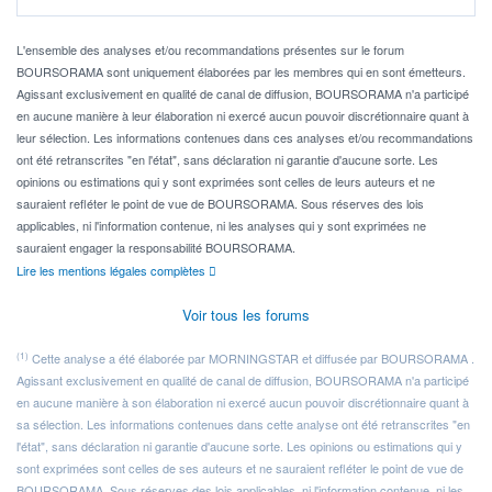
Pour l' ...
L'ensemble des analyses et/ou recommandations présentes sur le forum
BOURSORAMA sont uniquement élaborées par les membres qui en sont émetteurs.
Agissant exclusivement en qualité de canal de diffusion, BOURSORAMA n'a participé
en aucune manière à leur élaboration ni exercé aucun pouvoir discrétionnaire quant à
leur sélection. Les informations contenues dans ces analyses et/ou recommandations
ont été retranscrites "en l'état", sans déclaration ni garantie d'aucune sorte. Les
opinions ou estimations qui y sont exprimées sont celles de leurs auteurs et ne
sauraient refléter le point de vue de BOURSORAMA. Sous réserves des lois
applicables, ni l'information contenue, ni les analyses qui y sont exprimées ne
sauraient engager la responsabilité BOURSORAMA.
Lire les mentions légales complètes
Voir tous les forums
(1)
Cette analyse a été élaborée par MORNINGSTAR et diffusée par BOURSORAMA .
Agissant exclusivement en qualité de canal de diffusion, BOURSORAMA n'a participé
en aucune manière à son élaboration ni exercé aucun pouvoir discrétionnaire quant à
sa sélection. Les informations contenues dans cette analyse ont été retranscrites "en
l'état", sans déclaration ni garantie d'aucune sorte. Les opinions ou estimations qui y
sont exprimées sont celles de ses auteurs et ne sauraient refléter le point de vue de
BOURSORAMA. Sous réserves des lois applicables, ni l'information contenue, ni les