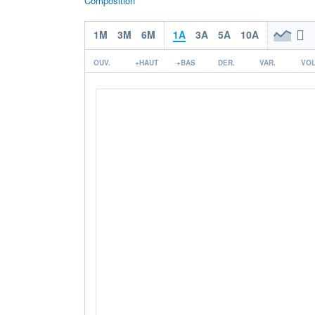
Composition
1M
3M
6M
1A
3A
5A
10A
OUV.
+HAUT
+BAS
DER.
VAR.
VOL