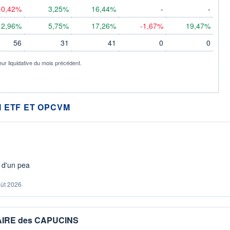
-0,42%
3,25%
16,44%
-
-
2,96%
5,75%
17,26%
-1,67%
19,47%
56
31
41
0
0
eur liquidative du mois précédent.
 ETF ET OPCVM
s d'un pea
oût 2026
IAIRE des CAPUCINS