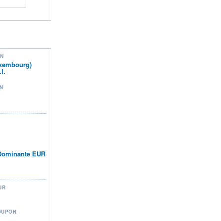
ON
uxembourg)
l.
N
 Dominante EUR
UR
OUPON