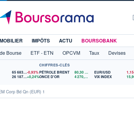
MOBILIER
IMPÔTS
ACTU
BOURSOBANK
 de Bourse
ETF - ETN
OPCVM
Taux
Devises
CHIFFRES-CLÉS
65 683,26
-0,93%
PÉTROLE BRENT
80,30
$US
EUR/USD
26 187,87
+0,24%
ONCE D'OR
4 270,95
$US
VIX INDEX
15,9
 EM Corp Bd Qn (EUR) 1