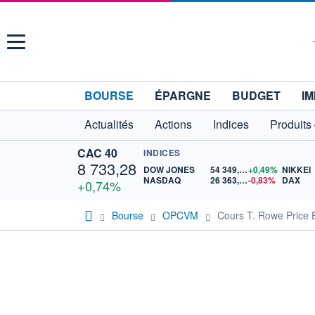
Menu
BOURSE
ÉPARGNE
BUDGET
IM
Actualités
Actions
Indices
Produits
CAC 40
INDICES
8 733,28
DOW JONES
54 349,12
+0,49%
NIKKEI
NASDAQ
26 363,44
-0,83%
DAX
+0,74%
Bourse
OPCVM
Cours T. Rowe Price