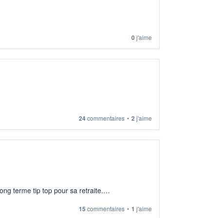
0
j'aime
24
commentaires
•
2
j'aime
ng terme tip top pour sa retraite.
15
commentaires
•
1
j'aime