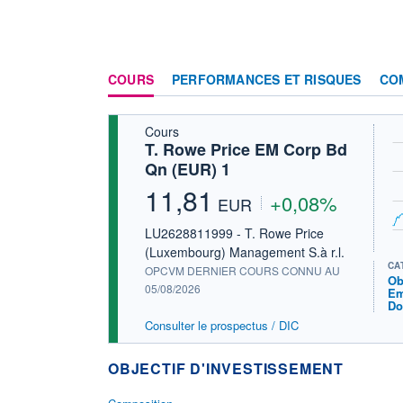
COURS
PERFORMANCES ET RISQUES
CO
Cours
T. Rowe Price EM Corp Bd
Qn (EUR) 1
11,81
+0,08%
EUR
LU2628811999 - T. Rowe Price
(Luxembourg) Management S.à r.l.
CA
OPCVM DERNIER COURS CONNU AU
Ob
05/08/2026
Em
Do
Consulter le prospectus / DIC
OBJECTIF D'INVESTISSEMENT