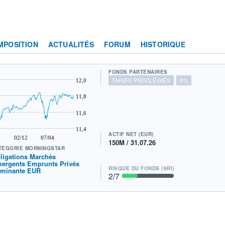
MPOSITION
ACTUALITÉS
FORUM
HISTORIQUE
FONDS PARTENAIRES
TARIFS PRIVILÉGIÉS
0%
12,0
11,8
11,6
11,4
ACTIF NET (EUR)
02/12
07/04
150M / 31.07.26
TÉGORIE MORNINGSTAR
ligations Marchés
ergents Emprunts Privés
RISQUE DU FONDS (SRI)
minante EUR
2
/7