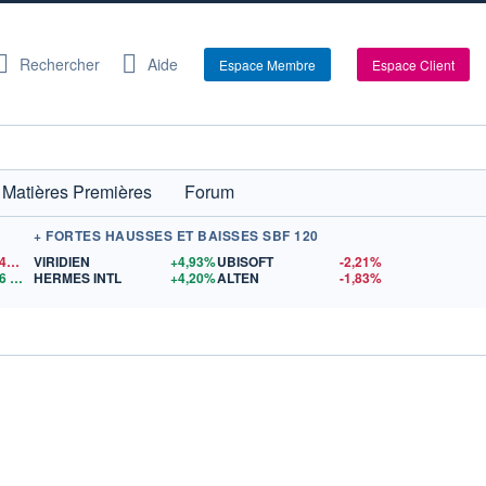
Rechercher
Aide
Espace Membre
Espace Client
Matières Premières
Forum
+ FORTES HAUSSES ET BAISSES SBF 120
1,1540
$US
VIRIDIEN
+4,93%
UBISOFT
-2,21%
6
$US
HERMES INTL
+4,20%
ALTEN
-1,83%