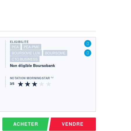
ÉLIGIBILITÉ
PEA
PEA-PME
BOURSOVIE LUX
BOURSOVIE
CTO BUSINESS
Non éligible Boursobank
NOTATION MORNINGSTAR ⁽¹⁾
ACHETER
VENDRE