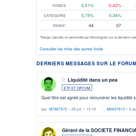
0,51%
-0,42%
FONDS
5,75%
0,34%
CATEGORIE
44
27
RANG*
*Rangs calculés en percentile par Morningstar sur la dernière val
Consulter les infos des autres fonds
DERNIERS MESSAGES SUR LE FORUM
Liquidité dans un pea
ETF ET OPCVM
Quel titre est agréé pour rémunérer les liquidité 
par
M7967572
•
28 juil.
•
15:16
M5637613
•
5 a
Gérant de la SOCIETE FINANC