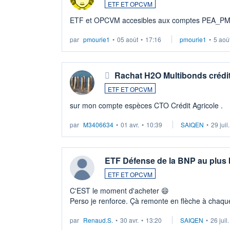
ETF ET OPCVM
ETF et OPCVM accesibles aux comptes PEA_P
par
pmourie1
•
05 août
•
17:16
pmourie1
•
5 aoû
Rachat H2O Multibonds crédit
ETF ET OPCVM
sur mon compte espèces CTO Crédit Agricole .
par
M3406634
•
01 avr.
•
10:39
SAIQEN
•
29 juil
ETF Défense de la BNP au plus
ETF ET OPCVM
C'EST le moment d'acheter 😄​
Perso je renforce. Çà remonte en flèche à chaque
LU3 ...
par
Renaud.S.
•
30 avr.
•
13:20
SAIQEN
•
26 juil