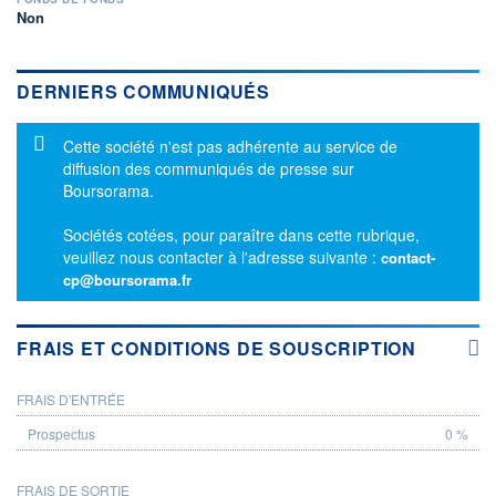
Non
DERNIERS COMMUNIQUÉS
Message d'information
Cette société n'est pas adhérente au service de
diffusion des communiqués de presse sur
Boursorama.
Sociétés cotées, pour paraître dans cette rubrique,
veuillez nous contacter à l'adresse suivante :
contact-
cp@boursorama.fr
FRAIS ET CONDITIONS DE SOUSCRIPTION
FRAIS D'ENTRÉE
PROSPECTUS
0 %
FRAIS DE SORTIE