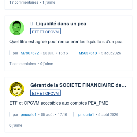
17
commentaires
•
1
j'aime
Liquidité dans un pea
ETF ET OPCVM
Quel titre est agréé pour rémunérer les liquidité s d'un pea
par
M7967572
•
28 juil.
•
15:16
M5637613
•
5 août 2026
7
commentaires
•
0
j'aime
Gérant de la SOCIETE FINANCIAIRE de…
ETF ET OPCVM
ETF et OPCVM accesibles aux comptes PEA_PME
par
pmourie1
•
05 août
•
17:16
pmourie1
•
5 août 2026
0
j'aime