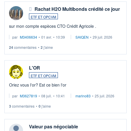
Rachat H2O Multibonds crédité ce jour
ETF ET OPCVM
sur mon compte espèces CTO Crédit Agricole .
par
M3406634
•
01 avr.
•
10:39
SAIQEN
•
29 juil. 2026
24
commentaires
•
2
j'aime
L'OR
ETF ET OPCVM
Oriez vous l'or? Est ce bien l'or
par
M3627819
•
08 juil.
•
10:41
marino83
•
25 juil. 2026
3
commentaires
•
0
j'aime
Valeur pas négociable