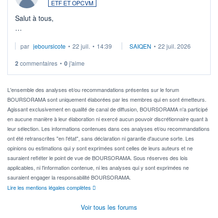
ETF ET OPCVM
Salut à tous,
Je cherche à investir sur le secteur du calcul quantique, mais
par
jeboursicote
•
22 juil.
•
14:39
SAIQEN
•
22 juil. 2026
via un ETF plutôt que des actions individuelles.
2
commentaires
•
0
j'aime
Idéalement, je voudrais qu'il soit éligible au PEA.
Pour l' ...
L'ensemble des analyses et/ou recommandations présentes sur le forum
BOURSORAMA sont uniquement élaborées par les membres qui en sont émetteurs.
Agissant exclusivement en qualité de canal de diffusion, BOURSORAMA n'a participé
en aucune manière à leur élaboration ni exercé aucun pouvoir discrétionnaire quant à
leur sélection. Les informations contenues dans ces analyses et/ou recommandations
ont été retranscrites "en l'état", sans déclaration ni garantie d'aucune sorte. Les
opinions ou estimations qui y sont exprimées sont celles de leurs auteurs et ne
sauraient refléter le point de vue de BOURSORAMA. Sous réserves des lois
applicables, ni l'information contenue, ni les analyses qui y sont exprimées ne
sauraient engager la responsabilité BOURSORAMA.
Lire les mentions légales complètes
Voir tous les forums