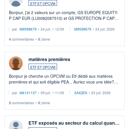
ETF ET OPCVM
Bonjour, j'ai 2 valeurs sur un compte, GS EUROPE EQUITY-
P CAP EUR (LU0082087510) et GS PROTECTION-P CAP
EUR (LU0546913194), que je souhaite vendre. Lorsque je
par
M9598679
•
24 juil.
•
12:09
M9598679
•
24 juil. 2026
veux procéder à la vente, on me signale ...
4
commentaires
•
0
j'aime
matières premières
ETF ET OPCVM
Bonjour je cherche un OPCVM ou Etf dédié aux matières
premières et qui soit éligible PEA... Auriez vous une idée?
Merci de vos conseils
par
M4141137
•
09 juil.
•
11:09
SAIQEN
•
23 juil. 2026
5
commentaires
•
0
j'aime
ETF exposés au secteur du calcul quan…