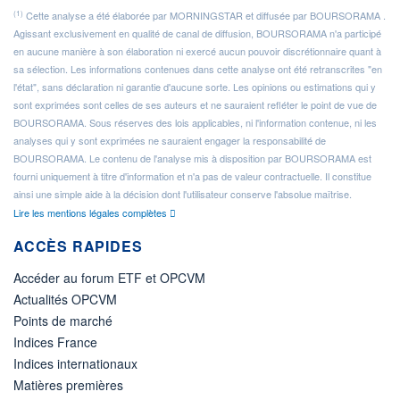
(1)
Cette analyse a été élaborée par MORNINGSTAR et diffusée par BOURSORAMA .
Agissant exclusivement en qualité de canal de diffusion, BOURSORAMA n'a participé
en aucune manière à son élaboration ni exercé aucun pouvoir discrétionnaire quant à
sa sélection. Les informations contenues dans cette analyse ont été retranscrites "en
l'état", sans déclaration ni garantie d'aucune sorte. Les opinions ou estimations qui y
sont exprimées sont celles de ses auteurs et ne sauraient refléter le point de vue de
BOURSORAMA. Sous réserves des lois applicables, ni l'information contenue, ni les
analyses qui y sont exprimées ne sauraient engager la responsabilité de
BOURSORAMA. Le contenu de l'analyse mis à disposition par BOURSORAMA est
fourni uniquement à titre d'information et n'a pas de valeur contractuelle. Il constitue
ainsi une simple aide à la décision dont l'utilisateur conserve l'absolue maîtrise.
Lire les mentions légales complètes
ACCÈS RAPIDES
Accéder au forum ETF et OPCVM
Actualités OPCVM
Points de marché
Indices France
Indices internationaux
Matières premières