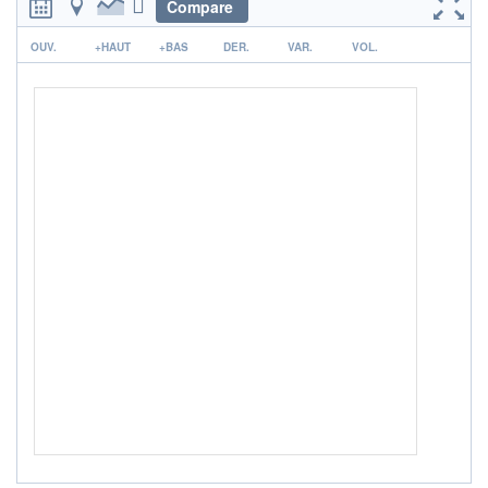
ACTIF NET (EUR)
Compare
1 076M / 31.07.26
r
OUV.
+HAUT
+BAS
DER.
VAR.
VOL.
NOTATION MORNINGSTAR ⁽¹⁾
RISQUE DU FONDS (SRI)
1
/7
+ PORTEFEUILLE
+ LISTE