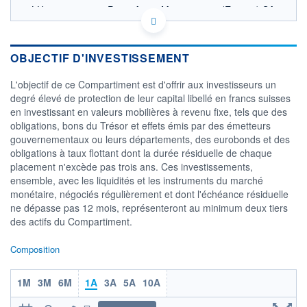
LU2581455347 - Pictet Asset Management (Europe) SA
OPCVM DERNIER COURS CONNU AU 05/08/2026
Consulter le prospectus / DIC
OBJECTIF D'INVESTISSEMENT
118,8
L'objectif de ce Compartiment est d'offrir aux investisseurs un
degré élevé de protection de leur capital libellé en francs suisses
118,7
en investissant en valeurs mobilières à revenu fixe, tels que des
obligations, bons du Trésor et effets émis par des émetteurs
118,6
gouvernementaux ou leurs départements, des eurobonds et des
02/12
07/04
obligations à taux flottant dont la durée résiduelle de chaque
placement n'excède pas trois ans. Ces investissements,
CATÉGORIE MORNINGSTAR
ensemble, avec les liquidités et les instruments du marché
Monétaires CHF
monétaire, négociés régulièrement et dont l'échéance résiduelle
ne dépasse pas 12 mois, représenteront au minimum deux tiers
FONDS PARTENAIRES
TARIFS PRIVILÉGIÉS
0%
des actifs du Compartiment.
ÉLIGIBILITÉ
Composition
PEA
PEA-PME
BOURSOVIE LUX
BOURSOVIE
CTO BUSINESS
1M
3M
6M
1A
3A
5A
10A
Non éligible Boursobank