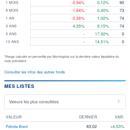
-0,94%
0,12%
90
1 MOIS
-1,64%
0,40%
73
6 MOIS
-0,26%
1,02%
74
1 AN
4,55%
9,15%
74
3 ANS
-
17,92%
0
5 ANS
-
14,51%
0
10 ANS
*Rangs calculés en percentile par Morningstar sur la dernière valeur liquidative du
mois précédent.
Consulter les infos des autres fonds
MES LISTES
Valeurs les plus consultées
VALEUR
DERNIER
VAR.
83,02
+4,53%
Pétrole Brent