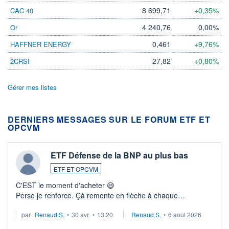
8 699,71
+0,35%
CAC 40
4 240,76
0,00%
Or
0,461
+9,76%
HAFFNER ENERGY
27,82
+0,80%
2CRSI
Gérer mes listes
DERNIERS MESSAGES SUR LE FORUM ETF ET
OPCVM
ETF Défense de la BNP au plus bas
ETF ET OPCVM
C'EST le moment d'acheter 😄​
Perso je renforce. Çà remonte en flèche à chaque
suspission d'accord dans.la guerre du moyen-orient.
par
Renaud.S.
•
30 avr.
•
13:20
Renaud.S.
•
6 août 2026
Investissement long terme tip top pour sa retraite.
LU3 ...