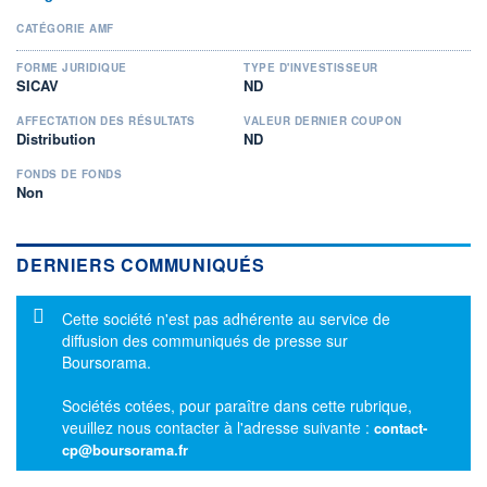
CATÉGORIE AMF
FORME JURIDIQUE
TYPE D'INVESTISSEUR
SICAV
ND
AFFECTATION DES RÉSULTATS
VALEUR DERNIER COUPON
Distribution
ND
FONDS DE FONDS
Non
DERNIERS COMMUNIQUÉS
Message d'information
Cette société n'est pas adhérente au service de
diffusion des communiqués de presse sur
Boursorama.
Sociétés cotées, pour paraître dans cette rubrique,
veuillez nous contacter à l'adresse suivante :
contact-
cp@boursorama.fr