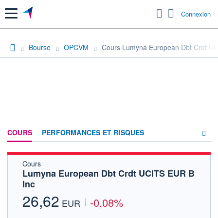
Menu
Connexion
Bourse
OPCVM
Cours Lumyna European Dbt Crdt UC
COURS
PERFORMANCES ET RISQUES
Cours
COMPOSITION
Lumyna European Dbt Crdt UCITS EUR B
Inc
ACTUALITÉS
26,62
-0,08%
FORUM
EUR
HISTORIQUE