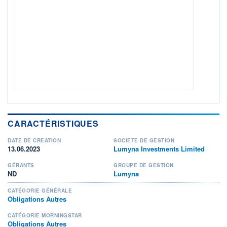
ACTIF NET (EUR)
900M / 31.07.26
NOTATION MORNINGSTAR ⁽¹⁾
RISQUE DU FONDS (SRI)
2
/7
+ PORTEFEUILLE
+ LISTE
CARACTÉRISTIQUES
DATE DE CRÉATION
SOCIÉTÉ DE GESTION
13.06.2023
Lumyna Investments Limited
GÉRANTS
GROUPE DE GESTION
ND
Lumyna
CATÉGORIE GÉNÉRALE
Obligations Autres
CATÉGORIE MORNINGSTAR
Obligations Autres