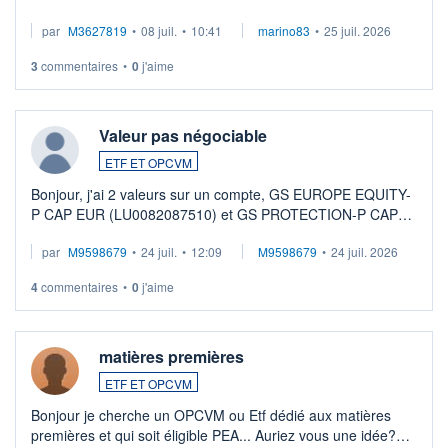
par
M3627819
•
08 juil.
•
10:41
marino83
•
25 juil. 2026
3
commentaires
•
0
j'aime
Valeur pas négociable
ETF ET OPCVM
Bonjour, j'ai 2 valeurs sur un compte, GS EUROPE EQUITY-
P CAP EUR (LU0082087510) et GS PROTECTION-P CAP
EUR (LU0546913194), que je souhaite vendre. Lorsque je
par
M9598679
•
24 juil.
•
12:09
M9598679
•
24 juil. 2026
veux procéder à la vente, on me signale ...
4
commentaires
•
0
j'aime
matières premières
ETF ET OPCVM
Bonjour je cherche un OPCVM ou Etf dédié aux matières
premières et qui soit éligible PEA... Auriez vous une idée?