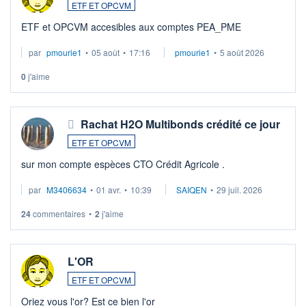
ETF ET OPCVM
ETF et OPCVM accesibles aux comptes PEA_PME
par
pmourie1
•
05 août
•
17:16
pmourie1
•
5 août 2026
0
j'aime
Rachat H2O Multibonds crédité ce jour
ETF ET OPCVM
sur mon compte espèces CTO Crédit Agricole .
par
M3406634
•
01 avr.
•
10:39
SAIQEN
•
29 juil. 2026
24
commentaires
•
2
j'aime
L'OR
ETF ET OPCVM
Oriez vous l'or? Est ce bien l'or