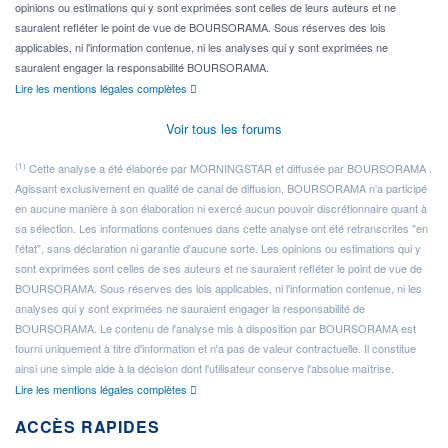
opinions ou estimations qui y sont exprimées sont celles de leurs auteurs et ne
sauraient refléter le point de vue de BOURSORAMA. Sous réserves des lois
applicables, ni l'information contenue, ni les analyses qui y sont exprimées ne
sauraient engager la responsabilité BOURSORAMA.
Lire les mentions légales complètes
Voir tous les forums
(1)
Cette analyse a été élaborée par MORNINGSTAR et diffusée par BOURSORAMA .
Agissant exclusivement en qualité de canal de diffusion, BOURSORAMA n'a participé
en aucune manière à son élaboration ni exercé aucun pouvoir discrétionnaire quant à
sa sélection. Les informations contenues dans cette analyse ont été retranscrites "en
l'état", sans déclaration ni garantie d'aucune sorte. Les opinions ou estimations qui y
sont exprimées sont celles de ses auteurs et ne sauraient refléter le point de vue de
BOURSORAMA. Sous réserves des lois applicables, ni l'information contenue, ni les
analyses qui y sont exprimées ne sauraient engager la responsabilité de
BOURSORAMA. Le contenu de l'analyse mis à disposition par BOURSORAMA est
fourni uniquement à titre d'information et n'a pas de valeur contractuelle. Il constitue
ainsi une simple aide à la décision dont l'utilisateur conserve l'absolue maîtrise.
Lire les mentions légales complètes
ACCÈS RAPIDES