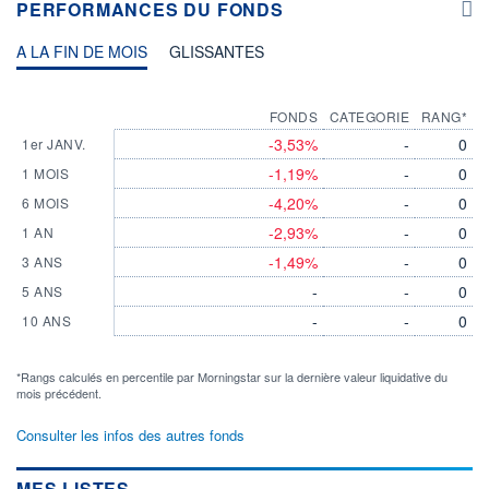
PERFORMANCES DU FONDS
A LA FIN DE MOIS
GLISSANTES
FONDS
CATEGORIE
RANG*
-3,53%
-
0
1er JANV.
-1,19%
-
0
1 MOIS
-4,20%
-
0
6 MOIS
-2,93%
-
0
1 AN
-1,49%
-
0
3 ANS
-
-
0
5 ANS
-
-
0
10 ANS
*Rangs calculés en percentile par Morningstar sur la dernière valeur liquidative du
mois précédent.
Consulter les infos des autres fonds
MES LISTES