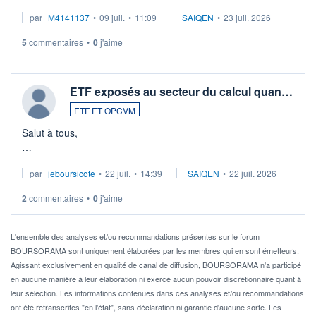
Merci de vos conseils
par
M4141137
•
09 juil.
•
11:09
SAIQEN
•
23 juil. 2026
5
commentaires
•
0
j'aime
ETF exposés au secteur du calcul quan…
ETF ET OPCVM
Salut à tous,
Je cherche à investir sur le secteur du calcul quantique, mais
par
jeboursicote
•
22 juil.
•
14:39
SAIQEN
•
22 juil. 2026
via un ETF plutôt que des actions individuelles.
2
commentaires
•
0
j'aime
Idéalement, je voudrais qu'il soit éligible au PEA.
Pour l' ...
L'ensemble des analyses et/ou recommandations présentes sur le forum
BOURSORAMA sont uniquement élaborées par les membres qui en sont émetteurs.
Agissant exclusivement en qualité de canal de diffusion, BOURSORAMA n'a participé
en aucune manière à leur élaboration ni exercé aucun pouvoir discrétionnaire quant à
leur sélection. Les informations contenues dans ces analyses et/ou recommandations
ont été retranscrites "en l'état", sans déclaration ni garantie d'aucune sorte. Les