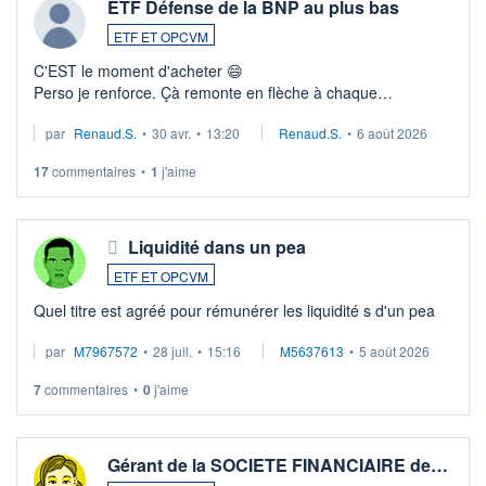
ETF Défense de la BNP au plus bas
ETF ET OPCVM
C'EST le moment d'acheter 😄​
Perso je renforce. Çà remonte en flèche à chaque
suspission d'accord dans.la guerre du moyen-orient.
par
Renaud.S.
•
30 avr.
•
13:20
Renaud.S.
•
6 août 2026
Investissement long terme tip top pour sa retraite.
LU3 ...
17
commentaires
•
1
j'aime
Liquidité dans un pea
ETF ET OPCVM
Quel titre est agréé pour rémunérer les liquidité s d'un pea
par
M7967572
•
28 juil.
•
15:16
M5637613
•
5 août 2026
7
commentaires
•
0
j'aime
Gérant de la SOCIETE FINANCIAIRE de…