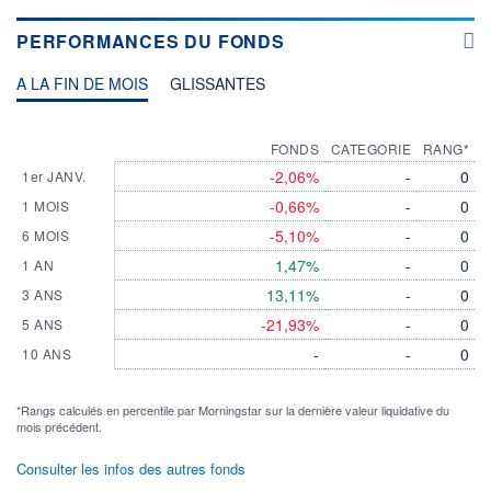
PERFORMANCES DU FONDS
A LA FIN DE MOIS
GLISSANTES
FONDS
CATEGORIE
RANG*
-2,06%
-
0
1er JANV.
-0,66%
-
0
1 MOIS
-5,10%
-
0
6 MOIS
1,47%
-
0
1 AN
13,11%
-
0
3 ANS
-21,93%
-
0
5 ANS
-
-
0
10 ANS
*Rangs calculés en percentile par Morningstar sur la dernière valeur liquidative du
mois précédent.
Consulter les infos des autres fonds