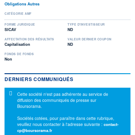
Obligations Autres
CATÉGORIE AMF
FORME JURIDIQUE
TYPE D'INVESTISSEUR
SICAV
ND
AFFECTATION DES RÉSULTATS
VALEUR DERNIER COUPON
Capitalisation
ND
FONDS DE FONDS
Non
DERNIERS COMMUNIQUÉS
Message d'information
Cette société n'est pas adhérente au service de
diffusion des communiqués de presse sur
Boursorama.
Sociétés cotées, pour paraître dans cette rubrique,
veuillez nous contacter à l'adresse suivante :
contact-
cp@boursorama.fr