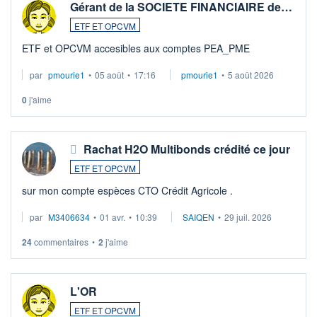
Gérant de la SOCIETE FINANCIAIRE de…
ETF ET OPCVM
ETF et OPCVM accesibles aux comptes PEA_PME
par
pmourie1
•
05 août
•
17:16
pmourie1
•
5 août 2026
0
j'aime
Rachat H2O Multibonds crédité ce jour
ETF ET OPCVM
sur mon compte espèces CTO Crédit Agricole .
par
M3406634
•
01 avr.
•
10:39
SAIQEN
•
29 juil. 2026
24
commentaires
•
2
j'aime
L'OR
ETF ET OPCVM