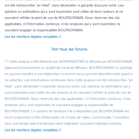
ont été retranscrites "en l'état", sans déclaration ni garantie d'aucune sorte. Les
opinions ou estimations qui y sont exprimées sont celles de leurs auteurs et ne
sauraient refléter le point de vue de BOURSORAMA. Sous réserves des lois
applicables, ni l'information contenue, ni les analyses qui y sont exprimées ne
sauraient engager la responsabilité BOURSORAMA.
Lire les mentions légales complètes
Voir tous les forums
(1)
Cette analyse a été élaborée par MORNINGSTAR et diffusée par BOURSORAMA .
Agissant exclusivement en qualité de canal de diffusion, BOURSORAMA n'a participé
en aucune manière à son élaboration ni exercé aucun pouvoir discrétionnaire quant à
sa sélection. Les informations contenues dans cette analyse ont été retranscrites "en
l'état", sans déclaration ni garantie d'aucune sorte. Les opinions ou estimations qui y
sont exprimées sont celles de ses auteurs et ne sauraient refléter le point de vue de
BOURSORAMA. Sous réserves des lois applicables, ni l'information contenue, ni les
analyses qui y sont exprimées ne sauraient engager la responsabilité de
BOURSORAMA. Le contenu de l'analyse mis à disposition par BOURSORAMA est
fourni uniquement à titre d'information et n'a pas de valeur contractuelle. Il constitue
ainsi une simple aide à la décision dont l'utilisateur conserve l'absolue maîtrise.
Lire les mentions légales complètes