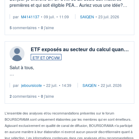
premières et qui soit éligible PEA... Auriez vous une idée?
Merci de vos conseils
par
M4141137
•
09 juil.
•
11:09
SAIQEN
•
23 juil. 2026
5
commentaires
•
0
j'aime
ETF exposés au secteur du calcul quan…
ETF ET OPCVM
Salut à tous,
Je cherche à investir sur le secteur du calcul quantique, mais
par
jeboursicote
•
22 juil.
•
14:39
SAIQEN
•
22 juil. 2026
via un ETF plutôt que des actions individuelles.
2
commentaires
•
0
j'aime
Idéalement, je voudrais qu'il soit éligible au PEA.
Pour l' ...
L'ensemble des analyses et/ou recommandations présentes sur le forum
BOURSORAMA sont uniquement élaborées par les membres qui en sont émetteurs.
Agissant exclusivement en qualité de canal de diffusion, BOURSORAMA n'a participé
en aucune manière à leur élaboration ni exercé aucun pouvoir discrétionnaire quant à
leur sélection. Les informations contenues dans ces analyses et/ou recommandations