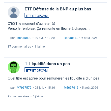
ETF Défense de la BNP au plus bas
ETF ET OPCVM
C'EST le moment d'acheter 😄​
Perso je renforce. Çà remonte en flèche à chaque
suspission d'accord dans.la guerre du moyen-orient.
par
Renaud.S.
•
30 avr.
•
13:20
Renaud.S.
•
6 août 2026
Investissement long terme tip top pour sa retraite.
LU3 ...
17
commentaires
•
1
j'aime
Liquidité dans un pea
ETF ET OPCVM
Quel titre est agréé pour rémunérer les liquidité s d'un pea
par
M7967572
•
28 juil.
•
15:16
M5637613
•
5 août 2026
7
commentaires
•
0
j'aime