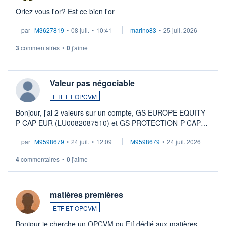
Oriez vous l'or? Est ce bien l'or
par
M3627819
•
08 juil.
•
10:41
marino83
•
25 juil. 2026
3
commentaires
•
0
j'aime
Valeur pas négociable
ETF ET OPCVM
Bonjour, j'ai 2 valeurs sur un compte, GS EUROPE EQUITY-
P CAP EUR (LU0082087510) et GS PROTECTION-P CAP
EUR (LU0546913194), que je souhaite vendre. Lorsque je
par
M9598679
•
24 juil.
•
12:09
M9598679
•
24 juil. 2026
veux procéder à la vente, on me signale ...
4
commentaires
•
0
j'aime
matières premières
ETF ET OPCVM
Bonjour je cherche un OPCVM ou Etf dédié aux matières