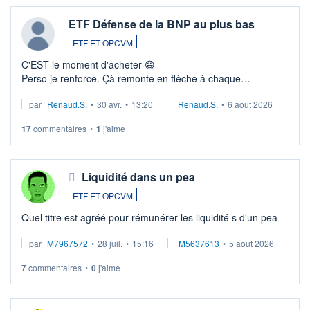
ETF Défense de la BNP au plus bas
ETF ET OPCVM
C'EST le moment d'acheter 😄​
Perso je renforce. Çà remonte en flèche à chaque
suspission d'accord dans.la guerre du moyen-orient.
par
Renaud.S.
•
30 avr.
•
13:20
Renaud.S.
•
6 août 2026
Investissement long terme tip top pour sa retraite.
LU3 ...
17
commentaires
•
1
j'aime
Liquidité dans un pea
ETF ET OPCVM
Quel titre est agréé pour rémunérer les liquidité s d'un pea
par
M7967572
•
28 juil.
•
15:16
M5637613
•
5 août 2026
7
commentaires
•
0
j'aime