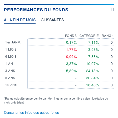
PERFORMANCES DU FONDS
A LA FIN DE MOIS
GLISSANTES
FONDS
CATEGORIE
RANG*
0,17%
7,11%
0
1er JANV.
-1,77%
3,53%
0
1 MOIS
-0,09%
7,83%
0
6 MOIS
3,37%
10,97%
0
1 AN
15,82%
24,13%
0
3 ANS
-
36,84%
0
5 ANS
-
18,46%
0
10 ANS
*Rangs calculés en percentile par Morningstar sur la dernière valeur liquidative du
mois précédent.
Consulter les infos des autres fonds