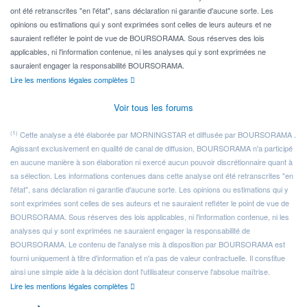
ont été retranscrites "en l'état", sans déclaration ni garantie d'aucune sorte. Les
opinions ou estimations qui y sont exprimées sont celles de leurs auteurs et ne
sauraient refléter le point de vue de BOURSORAMA. Sous réserves des lois
applicables, ni l'information contenue, ni les analyses qui y sont exprimées ne
sauraient engager la responsabilité BOURSORAMA.
Lire les mentions légales complètes
Voir tous les forums
(1)
Cette analyse a été élaborée par MORNINGSTAR et diffusée par BOURSORAMA .
Agissant exclusivement en qualité de canal de diffusion, BOURSORAMA n'a participé
en aucune manière à son élaboration ni exercé aucun pouvoir discrétionnaire quant à
sa sélection. Les informations contenues dans cette analyse ont été retranscrites "en
l'état", sans déclaration ni garantie d'aucune sorte. Les opinions ou estimations qui y
sont exprimées sont celles de ses auteurs et ne sauraient refléter le point de vue de
BOURSORAMA. Sous réserves des lois applicables, ni l'information contenue, ni les
analyses qui y sont exprimées ne sauraient engager la responsabilité de
BOURSORAMA. Le contenu de l'analyse mis à disposition par BOURSORAMA est
fourni uniquement à titre d'information et n'a pas de valeur contractuelle. Il constitue
ainsi une simple aide à la décision dont l'utilisateur conserve l'absolue maîtrise.
Lire les mentions légales complètes