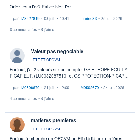
Oriez vous l'or? Est ce bien l'or
par
M3627819
•
08 juil.
•
10:41
marino83
•
25 juil. 2026
3
commentaires
•
0
j'aime
Valeur pas négociable
ETF ET OPCVM
Bonjour, j'ai 2 valeurs sur un compte, GS EUROPE EQUITY-
P CAP EUR (LU0082087510) et GS PROTECTION-P CAP
EUR (LU0546913194), que je souhaite vendre. Lorsque je
par
M9598679
•
24 juil.
•
12:09
M9598679
•
24 juil. 2026
veux procéder à la vente, on me signale ...
4
commentaires
•
0
j'aime
matières premières
ETF ET OPCVM
Bonjour je cherche un OPCVM ou Etf dédié aux matières