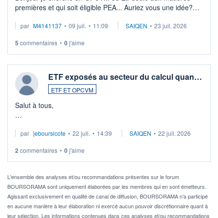
premières et qui soit éligible PEA... Auriez vous une idée?
Merci de vos conseils
par
M4141137
•
09 juil.
•
11:09
SAIQEN
•
23 juil. 2026
5
commentaires
•
0
j'aime
ETF exposés au secteur du calcul quan…
ETF ET OPCVM
Salut à tous,
Je cherche à investir sur le secteur du calcul quantique, mais
par
jeboursicote
•
22 juil.
•
14:39
SAIQEN
•
22 juil. 2026
via un ETF plutôt que des actions individuelles.
2
commentaires
•
0
j'aime
Idéalement, je voudrais qu'il soit éligible au PEA.
Pour l' ...
L'ensemble des analyses et/ou recommandations présentes sur le forum
BOURSORAMA sont uniquement élaborées par les membres qui en sont émetteurs.
Agissant exclusivement en qualité de canal de diffusion, BOURSORAMA n'a participé
en aucune manière à leur élaboration ni exercé aucun pouvoir discrétionnaire quant à
leur sélection. Les informations contenues dans ces analyses et/ou recommandations