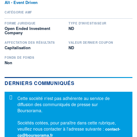
Alt - Event Driven
CATÉGORIE AMF
FORME JURIDIQUE
TYPE D'INVESTISSEUR
Open Ended Investment
ND
Company
AFFECTATION DES RÉSULTATS
VALEUR DERNIER COUPON
Capitalisation
ND
FONDS DE FONDS
Non
DERNIERS COMMUNIQUÉS
Message d'information
Cette société n'est pas adhérente au service de
diffusion des communiqués de presse sur
Boursorama.
Sociétés cotées, pour paraître dans cette rubrique,
veuillez nous contacter à l'adresse suivante :
contact-
cp@boursorama.fr