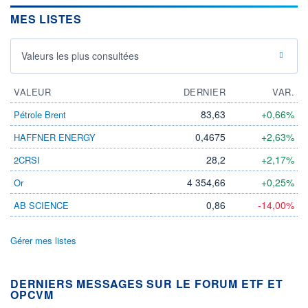
MES LISTES
Valeurs les plus consultées
VALEUR
DERNIER
VAR.
83,63
+0,66%
Pétrole Brent
0,4675
+2,63%
HAFFNER ENERGY
28,2
+2,17%
2CRSI
4 354,66
+0,25%
Or
0,86
-14,00%
AB SCIENCE
Gérer mes listes
DERNIERS MESSAGES SUR LE FORUM ETF ET
OPCVM