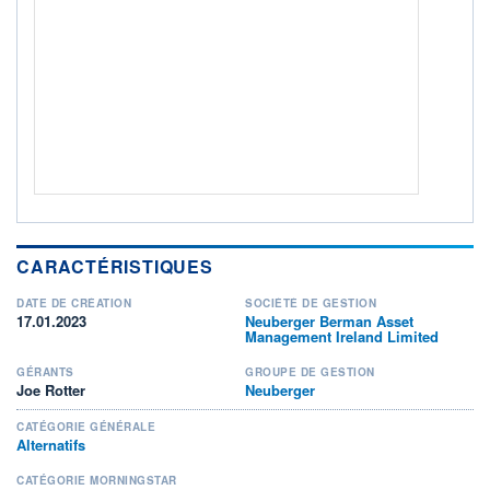
Non éligible Boursobank
ACTIF NET (EUR)
753M / 31.07.26
NOTATION MORNINGSTAR ⁽¹⁾
RISQUE DU FONDS (SRI)
2
/7
+ PORTEFEUILLE
+ LISTE
CARACTÉRISTIQUES
DATE DE CRÉATION
SOCIÉTÉ DE GESTION
17.01.2023
Neuberger Berman Asset
Management Ireland Limited
GÉRANTS
GROUPE DE GESTION
Joe Rotter
Neuberger
CATÉGORIE GÉNÉRALE
Alternatifs
CATÉGORIE MORNINGSTAR