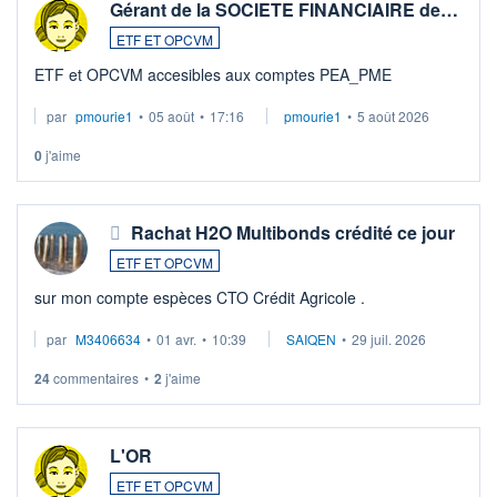
Gérant de la SOCIETE FINANCIAIRE de…
ETF ET OPCVM
ETF et OPCVM accesibles aux comptes PEA_PME
par
pmourie1
•
05 août
•
17:16
pmourie1
•
5 août 2026
0
j'aime
Rachat H2O Multibonds crédité ce jour
ETF ET OPCVM
sur mon compte espèces CTO Crédit Agricole .
par
M3406634
•
01 avr.
•
10:39
SAIQEN
•
29 juil. 2026
24
commentaires
•
2
j'aime
L'OR
ETF ET OPCVM