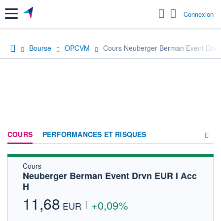
Menu
Connexion
Bourse
OPCVM
Cours Neuberger Berman Event Drvn
COURS
PERFORMANCES ET RISQUES
Cours
COMPOSITION
Neuberger Berman Event Drvn EUR I Acc
H
ACTUALITÉS
11,68
+0,09%
FORUM
EUR
HISTORIQUE