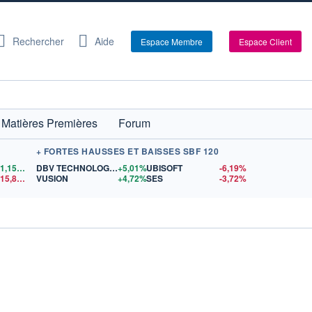
Rechercher
Aide
Espace Membre
Espace Client
Matières Premières
Forum
+ FORTES HAUSSES ET BAISSES SBF 120
1,1557
$US
DBV TECHNOLOGIES
+5,01%
UBISOFT
-6,19%
15,81
$US
VUSION
+4,72%
SES
-3,72%