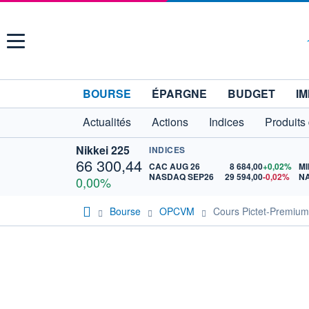
Menu
BOURSE
ÉPARGNE
BUDGET
IM
Actualités
Actions
Indices
Produits
Nikkei 225
INDICES
66 300,44
CAC AUG 26
8 684,00
+0,02%
MI
NASDAQ SEP26
29 594,00
-0,02%
N
0,00%
Bourse
OPCVM
Cours Pictet-Premiu