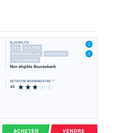
ÉLIGIBILITÉ
PEA
PEA-PME
BOURSOVIE LUX
BOURSOVIE
CTO BUSINESS
Non éligible Boursobank
NOTATION MORNINGSTAR ⁽¹⁾
ACHETER
VENDRE