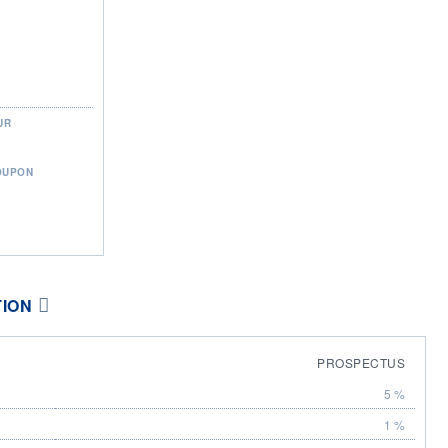
UR
OUPON
TION
PROSPECTUS
5 %
1 %