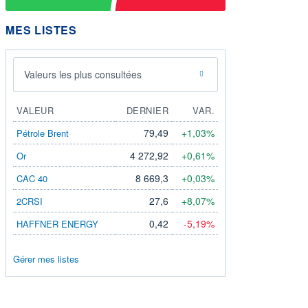
MES LISTES
Valeurs les plus consultées
VALEUR
DERNIER
VAR.
79,49
+1,03%
Pétrole Brent
4 272,92
+0,61%
Or
8 669,3
+0,03%
CAC 40
27,6
+8,07%
2CRSI
0,42
-5,19%
HAFFNER ENERGY
Gérer mes listes