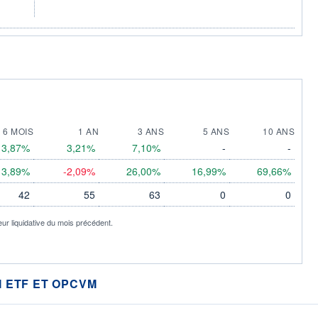
6 MOIS
1 AN
3 ANS
5 ANS
10 ANS
3,87%
3,21%
7,10%
-
-
3,89%
-2,09%
26,00%
16,99%
69,66%
42
55
63
0
0
eur liquidative du mois précédent.
 ETF ET OPCVM