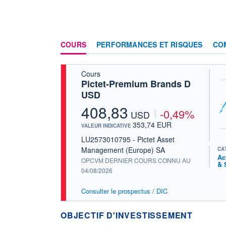
COURS
PERFORMANCES ET RISQUES
CO
Cours
Pictet-Premium Brands D
USD
408,83
-0,49%
USD
353,74 EUR
VALEUR INDICATIVE
LU2573010795 - Pictet Asset
Management (Europe) SA
CA
Ac
OPCVM DERNIER COURS CONNU AU
& 
04/08/2026
Consulter le prospectus / DIC
OBJECTIF D'INVESTISSEMENT