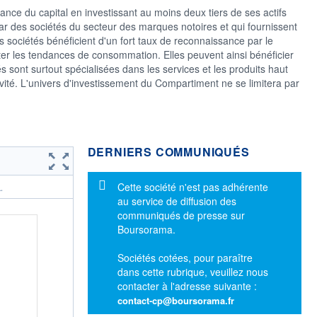
nce du capital en investissant au moins deux tiers de ses actifs
par des sociétés du secteur des marques notoires et qui fournissent
s sociétés bénéficient d'un fort taux de reconnaissance par le
nter les tendances de consommation. Elles peuvent ainsi bénéficier
és sont surtout spécialisées dans les services et les produits haut
ité. L'univers d'investissement du Compartiment ne se limitera par
DERNIERS COMMUNIQUÉS
Message d'information
Cette société n'est pas adhérente
.
au service de diffusion des
communiqués de presse sur
Boursorama.
Sociétés cotées, pour paraître
dans cette rubrique, veuillez nous
contacter à l'adresse suivante :
contact-cp@boursorama.fr