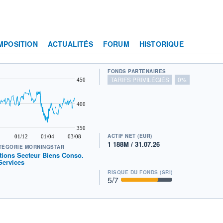
MPOSITION
ACTUALITÉS
FORUM
HISTORIQUE
FONDS PARTENAIRES
TARIFS PRIVILÉGIÉS
0%
450
400
350
ACTIF NET (EUR)
01/12
01/04
03/08
1 188M / 31.07.26
TÉGORIE MORNINGSTAR
tions Secteur Biens Conso.
Services
RISQUE DU FONDS (SRI)
5
/7