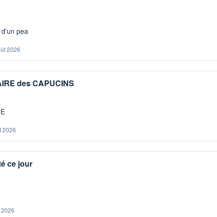
s d'un pea
oût 2026
IAIRE des CAPUCINS
ME
t 2026
é ce jour
. 2026