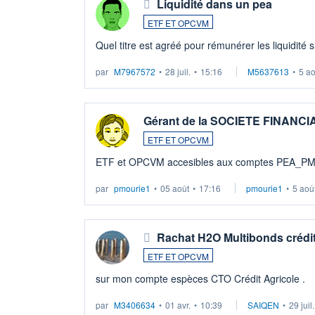
Liquidité dans un pea
ETF ET OPCVM
Quel titre est agréé pour rémunérer les liquidité 
par
M7967572
•
28 juil.
•
15:16
M5637613
•
5 a
Gérant de la SOCIETE FINANC
ETF ET OPCVM
ETF et OPCVM accesibles aux comptes PEA_P
par
pmourie1
•
05 août
•
17:16
pmourie1
•
5 aoû
Rachat H2O Multibonds crédit
ETF ET OPCVM
sur mon compte espèces CTO Crédit Agricole .
par
M3406634
•
01 avr.
•
10:39
SAIQEN
•
29 juil