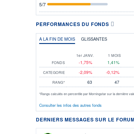
5
/7
PERFORMANCES DU FONDS
A LA FIN DE MOIS
GLISSANTES
1er JANV.
1 MOIS
-1,75%
1,41%
FONDS
-2,09%
-0,12%
CATEGORIE
63
47
RANG*
*Rangs calculés en percentile par Morningstar sur la dernière val
Consulter les infos des autres fonds
DERNIERS MESSAGES SUR LE FORUM