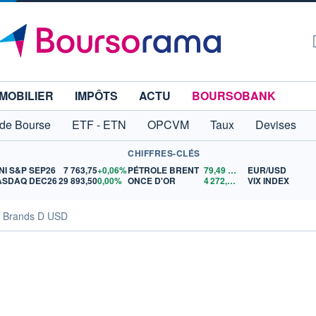
MOBILIER
IMPÔTS
ACTU
BOURSOBANK
 de Bourse
ETF - ETN
OPCVM
Taux
Devises
CHIFFRES-CLÉS
NI S&P SEP26
7 763,75
+0,06%
PÉTROLE BRENT
79,49
$US
EUR/USD
ASDAQ DEC26
29 893,50
0,00%
ONCE D'OR
4 272,92
$US
VIX INDEX
m Brands D USD