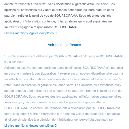
ont été retranscrites "en l'état", sans déclaration ni garantie d'aucune sorte. Les
opinions ou estimations qui y sont exprimées sont celles de leurs auteurs et ne
sauraient refléter le point de vue de BOURSORAMA. Sous réserves des lois
applicables, ni l'information contenue, ni les analyses qui y sont exprimées ne
sauraient engager la responsabilité BOURSORAMA.
Lire les mentions légales complètes
Voir tous les forums
(1)
Cette analyse a été élaborée par MORNINGSTAR et diffusée par BOURSORAMA
le 30 juin 2026.
Agissant exclusivement en qualité de canal de diffusion, BOURSORAMA n'a participé
en aucune manière à son élaboration ni exercé aucun pouvoir discrétionnaire quant à
sa sélection. Les informations contenues dans cette analyse ont été retranscrites "en
l'état", sans déclaration ni garantie d'aucune sorte. Les opinions ou estimations qui y
sont exprimées sont celles de ses auteurs et ne sauraient refléter le point de vue de
BOURSORAMA. Sous réserves des lois applicables, ni l'information contenue, ni les
analyses qui y sont exprimées ne sauraient engager la responsabilité de
BOURSORAMA. Le contenu de l'analyse mis à disposition par BOURSORAMA est
fourni uniquement à titre d'information et n'a pas de valeur contractuelle. Il constitue
ainsi une simple aide à la décision dont l'utilisateur conserve l'absolue maîtrise.
Lire les mentions légales complètes