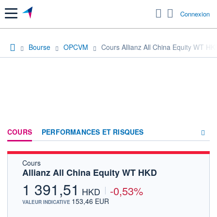
Menu
Connexion
Bourse
OPCVM
Cours Allianz All China Equity WT HK
COURS
PERFORMANCES ET RISQUES
Cours
COMPOSITION
Allianz All China Equity WT HKD
ACTUALITÉS
1 391,51
-0,53%
HKD
FORUM
153,46 EUR
VALEUR INDICATIVE
HISTORIQUE