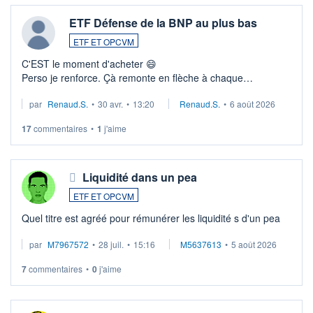
ETF Défense de la BNP au plus bas
ETF ET OPCVM
C'EST le moment d'acheter 😄​
Perso je renforce. Çà remonte en flèche à chaque
suspission d'accord dans.la guerre du moyen-orient.
par
Renaud.S.
•
30 avr.
•
13:20
Renaud.S.
•
6 août 2026
Investissement long terme tip top pour sa retraite.
LU3 ...
17
commentaires
•
1
j'aime
Liquidité dans un pea
ETF ET OPCVM
Quel titre est agréé pour rémunérer les liquidité s d'un pea
par
M7967572
•
28 juil.
•
15:16
M5637613
•
5 août 2026
7
commentaires
•
0
j'aime