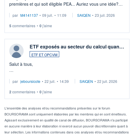
premières et qui soit éligible PEA... Auriez vous une idée?
Merci de vos conseils
par
M4141137
•
09 juil.
•
11:09
SAIQEN
•
23 juil. 2026
5
commentaires
•
0
j'aime
ETF exposés au secteur du calcul quan…
ETF ET OPCVM
Salut à tous,
Je cherche à investir sur le secteur du calcul quantique, mais
par
jeboursicote
•
22 juil.
•
14:39
SAIQEN
•
22 juil. 2026
via un ETF plutôt que des actions individuelles.
2
commentaires
•
0
j'aime
Idéalement, je voudrais qu'il soit éligible au PEA.
Pour l' ...
L'ensemble des analyses et/ou recommandations présentes sur le forum
BOURSORAMA sont uniquement élaborées par les membres qui en sont émetteurs.
Agissant exclusivement en qualité de canal de diffusion, BOURSORAMA n'a participé
en aucune manière à leur élaboration ni exercé aucun pouvoir discrétionnaire quant à
leur sélection. Les informations contenues dans ces analyses et/ou recommandations