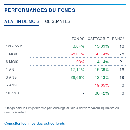
PERFORMANCES DU FONDS
A LA FIN DE MOIS
GLISSANTES
FONDS
CATEGORIE
RANG*
3,04%
15,39%
18
1er JANV.
-5,01%
-0,74%
75
1 MOIS
-1,23%
14,14%
21
6 MOIS
17,11%
15,39%
16
1 AN
26,66%
12,13%
19
3 ANS
-
-19,05%
0
5 ANS
-
36,42%
0
10 ANS
*Rangs calculés en percentile par Morningstar sur la dernière valeur liquidative du
mois précédent.
Consulter les infos des autres fonds