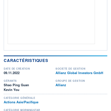
ACTIF NET (EUR)
575M / 31.07.26
NOTATION MORNINGSTAR ⁽¹⁾
RISQUE DU FONDS (SRI)
5
/7
+ PORTEFEUILLE
+ LISTE
CARACTÉRISTIQUES
DATE DE CRÉATION
SOCIÉTÉ DE GESTION
09.11.2022
Allianz Global Investors GmbH
GÉRANTS
GROUPE DE GESTION
Shao Ping Guan
Allianz
Kevin You
CATÉGORIE GÉNÉRALE
Actions Asie/Pacifique
CATÉGORIE MORNINGSTAR