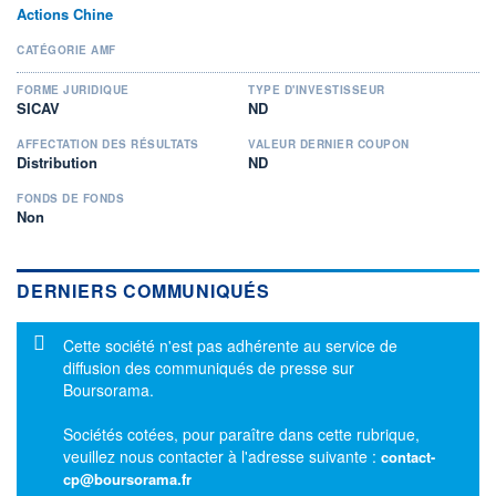
Actions Chine
CATÉGORIE AMF
FORME JURIDIQUE
TYPE D'INVESTISSEUR
SICAV
ND
AFFECTATION DES RÉSULTATS
VALEUR DERNIER COUPON
Distribution
ND
FONDS DE FONDS
Non
DERNIERS COMMUNIQUÉS
Message d'information
Cette société n'est pas adhérente au service de
diffusion des communiqués de presse sur
Boursorama.
Sociétés cotées, pour paraître dans cette rubrique,
veuillez nous contacter à l'adresse suivante :
contact-
cp@boursorama.fr