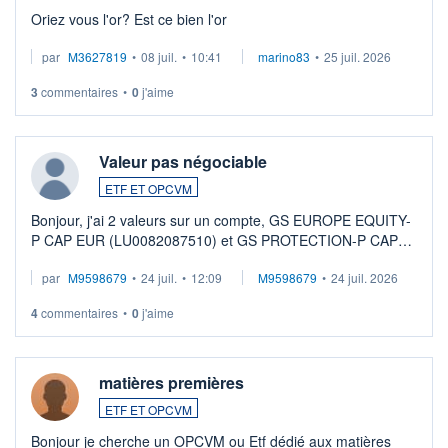
Oriez vous l'or? Est ce bien l'or
par
M3627819
•
08 juil.
•
10:41
marino83
•
25 juil. 2026
3
commentaires
•
0
j'aime
Valeur pas négociable
ETF ET OPCVM
Bonjour, j'ai 2 valeurs sur un compte, GS EUROPE EQUITY-
P CAP EUR (LU0082087510) et GS PROTECTION-P CAP
EUR (LU0546913194), que je souhaite vendre. Lorsque je
par
M9598679
•
24 juil.
•
12:09
M9598679
•
24 juil. 2026
veux procéder à la vente, on me signale ...
4
commentaires
•
0
j'aime
matières premières
ETF ET OPCVM
Bonjour je cherche un OPCVM ou Etf dédié aux matières