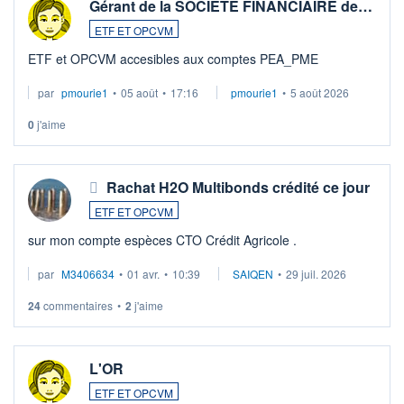
Gérant de la SOCIETE FINANCIAIRE de…
ETF ET OPCVM
ETF et OPCVM accesibles aux comptes PEA_PME
par
pmourie1
•
05 août
•
17:16
pmourie1
•
5 août 2026
0
j'aime
Rachat H2O Multibonds crédité ce jour
ETF ET OPCVM
sur mon compte espèces CTO Crédit Agricole .
par
M3406634
•
01 avr.
•
10:39
SAIQEN
•
29 juil. 2026
24
commentaires
•
2
j'aime
L'OR
ETF ET OPCVM