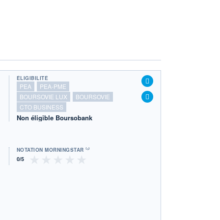
ÉLIGIBILITÉ
PEA
PEA-PME
BOURSOVIE LUX
BOURSOVIE
CTO BUSINESS
Non éligible Boursobank
NOTATION MORNINGSTAR ⁽¹⁾