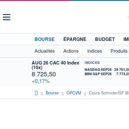
Menu
BOURSE
ÉPARGNE
BUDGET
IM
Actualités
Actions
Indices
Produits
AUG 26 CAC 40 Index
INDICES
(10x)
NASDAQ SEP26
29 761,5
8 725,50
MINI S&P SEP26
7 773,2
+0,17%
Bourse
OPCVM
Cours SchroderISF 