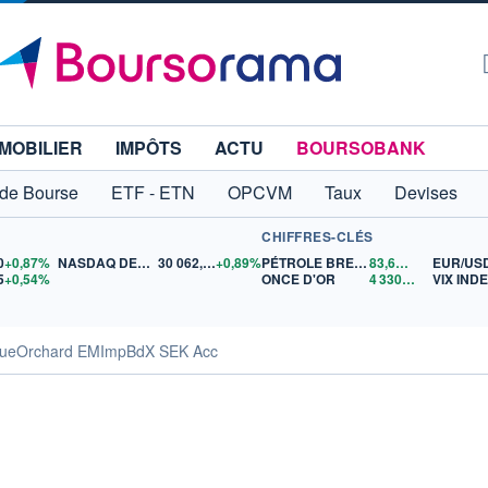
MOBILIER
IMPÔTS
ACTU
BOURSOBANK
 de Bourse
ETF - ETN
OPCVM
Taux
Devises
CHIFFRES-CLÉS
0
+0,87%
NASDAQ DEC26
30 062,25
+0,89%
PÉTROLE BRENT
83,60
$US
EUR/US
5
+0,54%
ONCE D'OR
4 330,98
$US
VIX IND
BlueOrchard EMImpBdX SEK Acc