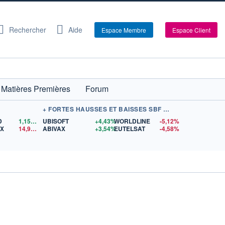
Rechercher
Aide
Espace Membre
Espace Client
Matières Premières
Forum
+ FORTES HAUSSES ET BAISSES SBF 120
D
1,1559
$US
UBISOFT
+4,43%
WORLDLINE
-5,12%
EX
14,97
$US
ABIVAX
+3,54%
EUTELSAT
-4,58%