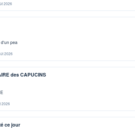
ût 2026
s d'un pea
oût 2026
IAIRE des CAPUCINS
ME
t 2026
é ce jour