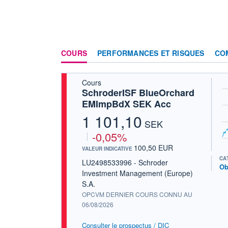
COURS
PERFORMANCES ET RISQUES
CO
Cours
SchroderISF BlueOrchard
EMImpBdX SEK Acc
1 101,10
SEK
-0,05%
100,50 EUR
VALEUR INDICATIVE
CA
LU2498533996 - Schroder
Ob
Investment Management (Europe)
S.A.
OPCVM DERNIER COURS CONNU AU
06/08/2026
Consulter le prospectus / DIC