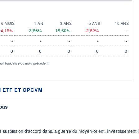
6 MOIS
1 AN
3 ANS
5 ANS
10 ANS
-4,15%
3,66%
18,60%
-2,62%
-
-
-
-
-
-
0
0
0
0
0
eur liquidative du mois précédent.
 ETF ET OPCVM
 bas
 suspission d'accord dans.la guerre du moyen-orient. Investissement lo