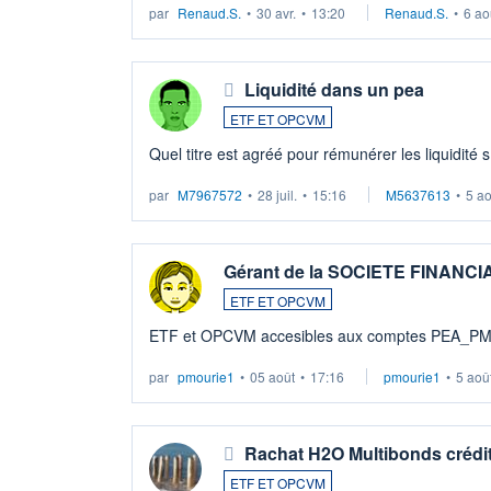
par
Renaud.S.
•
30 avr.
•
13:20
Renaud.S.
•
6 ao
Liquidité dans un pea
ETF ET OPCVM
Quel titre est agréé pour rémunérer les liquidité 
par
M7967572
•
28 juil.
•
15:16
M5637613
•
5 a
Gérant de la SOCIETE FINANC
ETF ET OPCVM
ETF et OPCVM accesibles aux comptes PEA_P
par
pmourie1
•
05 août
•
17:16
pmourie1
•
5 aoû
Rachat H2O Multibonds crédit
ETF ET OPCVM