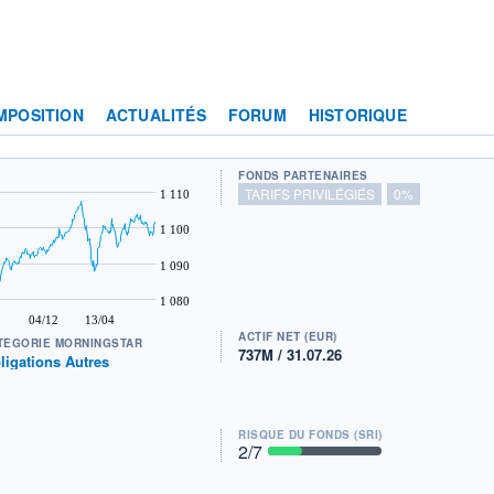
MPOSITION
ACTUALITÉS
FORUM
HISTORIQUE
FONDS PARTENAIRES
TARIFS PRIVILÉGIÉS
0%
1 110
1 100
1 090
1 080
04/12
13/04
ACTIF NET (EUR)
TÉGORIE MORNINGSTAR
737M / 31.07.26
ligations Autres
RISQUE DU FONDS (SRI)
2
/7