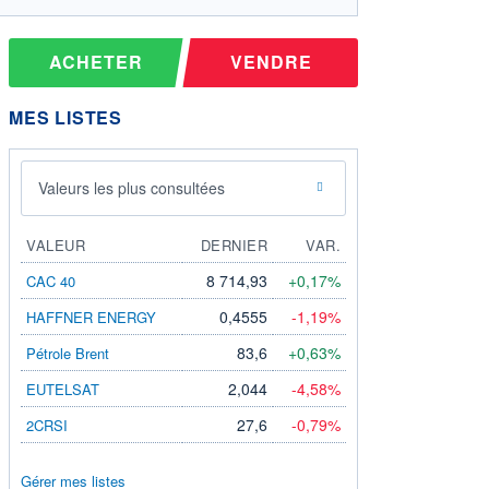
ACHETER
VENDRE
MES LISTES
Valeurs les plus consultées
VALEUR
DERNIER
VAR.
8 714,93
+0,17%
CAC 40
0,4555
-1,19%
HAFFNER ENERGY
83,6
+0,63%
Pétrole Brent
2,044
-4,58%
EUTELSAT
27,6
-0,79%
2CRSI
Gérer mes listes