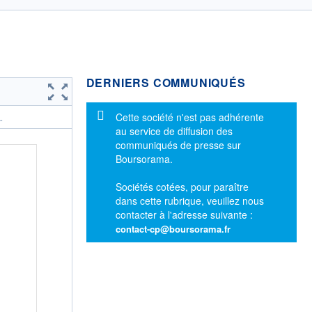
DERNIERS COMMUNIQUÉS
Message d'information
Cette société n'est pas adhérente
.
au service de diffusion des
communiqués de presse sur
Boursorama.
Sociétés cotées, pour paraître
dans cette rubrique, veuillez nous
contacter à l'adresse suivante :
contact-cp@boursorama.fr