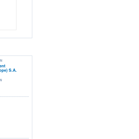
ON
ent
pe) S.A.
N