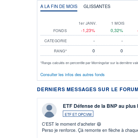
A LA FIN DE MOIS
GLISSANTES
1er JANV.
1 MOIS
-1,23%
0,32%
FONDS
-
-
CATEGORIE
0
0
RANG*
*Rangs calculés en percentile par Morningstar sur la dernière val
Consulter les infos des autres fonds
DERNIERS MESSAGES SUR LE FORUM
ETF Défense de la BNP au plus
ETF ET OPCVM
C'EST le moment d'acheter 😄​
Perso je renforce. Çà remonte en flèche à chaque
LU3 ...