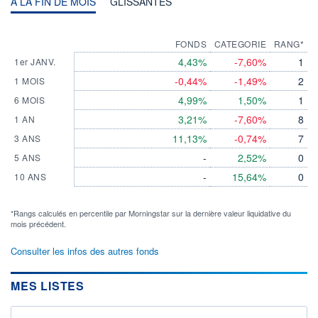
A LA FIN DE MOIS
GLISSANTES
FONDS
CATEGORIE
RANG*
4,43%
-7,60%
1
1er JANV.
-0,44%
-1,49%
2
1 MOIS
4,99%
1,50%
1
6 MOIS
3,21%
-7,60%
8
1 AN
11,13%
-0,74%
7
3 ANS
-
2,52%
0
5 ANS
-
15,64%
0
10 ANS
*Rangs calculés en percentile par Morningstar sur la dernière valeur liquidative du
mois précédent.
Consulter les infos des autres fonds
MES LISTES