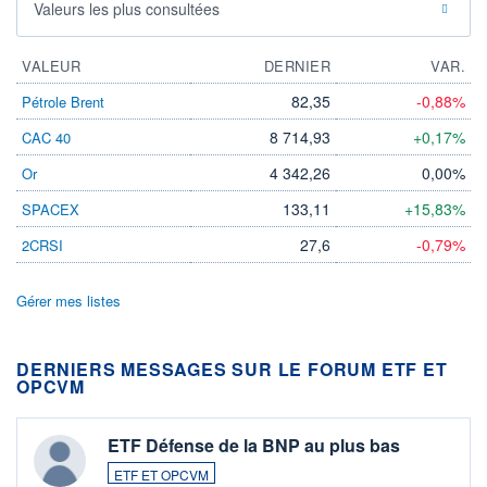
Valeurs les plus consultées
VALEUR
DERNIER
VAR.
82,35
-0,88%
Pétrole Brent
8 714,93
+0,17%
CAC 40
4 342,26
0,00%
Or
133,11
+15,83%
SPACEX
27,6
-0,79%
2CRSI
Gérer mes listes
DERNIERS MESSAGES SUR LE FORUM ETF ET
OPCVM
ETF Défense de la BNP au plus bas
ETF ET OPCVM