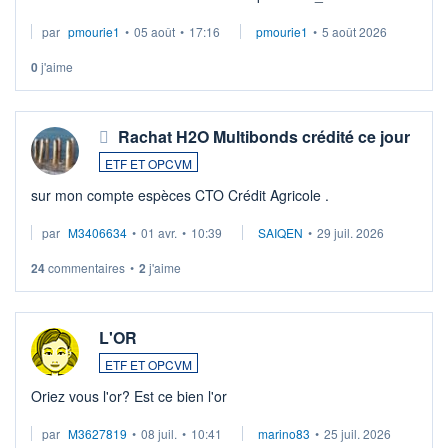
par
pmourie1
•
05 août
•
17:16
pmourie1
•
5 août 2026
0
j'aime
Rachat H2O Multibonds crédité ce jour
ETF ET OPCVM
sur mon compte espèces CTO Crédit Agricole .
par
M3406634
•
01 avr.
•
10:39
SAIQEN
•
29 juil. 2026
24
commentaires
•
2
j'aime
L'OR
ETF ET OPCVM
Oriez vous l'or? Est ce bien l'or
par
M3627819
•
08 juil.
•
10:41
marino83
•
25 juil. 2026