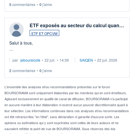
5
commentaires
•
0
j'aime
ETF exposés au secteur du calcul quan…
ETF ET OPCVM
Salut à tous,
Je cherche à investir sur le secteur du calcul quantique, mais
par
jeboursicote
•
22 juil.
•
14:39
SAIQEN
•
22 juil. 2026
via un ETF plutôt que des actions individuelles.
2
commentaires
•
0
j'aime
Idéalement, je voudrais qu'il soit éligible au PEA.
Pour l' ...
L'ensemble des analyses et/ou recommandations présentes sur le forum
BOURSORAMA sont uniquement élaborées par les membres qui en sont émetteurs.
Agissant exclusivement en qualité de canal de diffusion, BOURSORAMA n'a participé
en aucune manière à leur élaboration ni exercé aucun pouvoir discrétionnaire quant à
leur sélection. Les informations contenues dans ces analyses et/ou recommandations
ont été retranscrites "en l'état", sans déclaration ni garantie d'aucune sorte. Les
opinions ou estimations qui y sont exprimées sont celles de leurs auteurs et ne
sauraient refléter le point de vue de BOURSORAMA. Sous réserves des lois