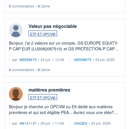
3
commentaires
•
0
j'aime
Valeur pas négociable
ETF ET OPCVM
Bonjour, j'ai 2 valeurs sur un compte, GS EUROPE EQUITY-
P CAP EUR (LU0082087510) et GS PROTECTION-P CAP
EUR (LU0546913194), que je souhaite vendre. Lorsque je
par
M9598679
•
24 juil.
•
12:09
M9598679
•
24 juil. 2026
veux procéder à la vente, on me signale ...
4
commentaires
•
0
j'aime
matières premières
ETF ET OPCVM
Bonjour je cherche un OPCVM ou Etf dédié aux matières
premières et qui soit éligible PEA... Auriez vous une idée?
Merci de vos conseils
par
M4141137
•
09 juil.
•
11:09
SAIQEN
•
23 juil. 2026