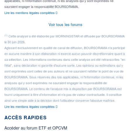
applicables, ni l'information contenue, ni les analyses qui y sont exprimées ne
sauraient engager la responsabilité BOURSORAMA.
Lire les mentions légales complètes
Voir tous les forums
(1)
Cette analyse a été élaborée par MORNINGSTAR et diffusée par BOURSORAMA
le 30 juin 2026.
Agissant exclusivement en qualité de canal de diffusion, BOURSORAMA n'a participé
en aucune manière à son élaboration ni exercé aucun pouvoir discrétionnaire quant à
sa sélection. Les informations contenues dans cette analyse ont été retranscrites "en
l'état", sans déclaration ni garantie d'aucune sorte. Les opinions ou estimations qui y
sont exprimées sont celles de ses auteurs et ne sauraient refléter le point de vue de
BOURSORAMA. Sous réserves des lois applicables, ni l'information contenue, ni les
analyses qui y sont exprimées ne sauraient engager la responsabilité de
BOURSORAMA. Le contenu de l'analyse mis à disposition par BOURSORAMA est
fourni uniquement à titre d'information et n'a pas de valeur contractuelle. Il constitue
ainsi une simple aide à la décision dont l'utilisateur conserve l'absolue maîtrise.
Lire les mentions légales complètes
ACCÈS RAPIDES
Accéder au forum ETF et OPCVM