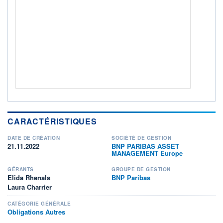
Non éligible Boursobank
ACTIF NET (EUR)
438M / 31.07.26
NOTATION MORNINGSTAR ⁽¹⁾
RISQUE DU FONDS (SRI)
2
/7
+ PORTEFEUILLE
+ LISTE
CARACTÉRISTIQUES
DATE DE CRÉATION
SOCIÉTÉ DE GESTION
21.11.2022
BNP PARIBAS ASSET
MANAGEMENT Europe
GÉRANTS
GROUPE DE GESTION
Elida Rhenals
BNP Paribas
Laura Charrier
CATÉGORIE GÉNÉRALE
Obligations Autres