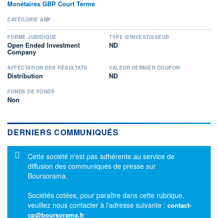
Monétaires GBP Court Terme
CATÉGORIE AMF
FORME JURIDIQUE
TYPE D'INVESTISSEUR
Open Ended Investment
ND
Company
AFFECTATION DES RÉSULTATS
VALEUR DERNIER COUPON
Distribution
ND
FONDS DE FONDS
Non
DERNIERS COMMUNIQUÉS
Message d'information
Cette société n'est pas adhérente au service de
diffusion des communiqués de presse sur
Boursorama.
Sociétés cotées, pour paraître dans cette rubrique,
veuillez nous contacter à l'adresse suivante :
contact-
cp@boursorama.fr