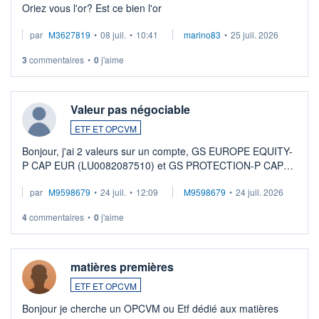
Oriez vous l'or? Est ce bien l'or
par
M3627819
•
08 juil.
•
10:41
marino83
•
25 juil. 2026
3
commentaires
•
0
j'aime
Valeur pas négociable
ETF ET OPCVM
Bonjour, j'ai 2 valeurs sur un compte, GS EUROPE EQUITY-
P CAP EUR (LU0082087510) et GS PROTECTION-P CAP
EUR (LU0546913194), que je souhaite vendre. Lorsque je
par
M9598679
•
24 juil.
•
12:09
M9598679
•
24 juil. 2026
veux procéder à la vente, on me signale ...
4
commentaires
•
0
j'aime
matières premières
ETF ET OPCVM
Bonjour je cherche un OPCVM ou Etf dédié aux matières