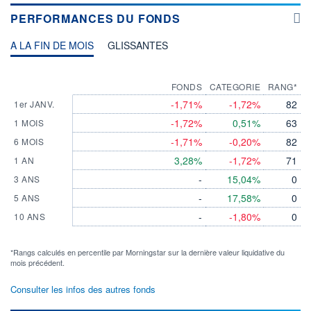
PERFORMANCES DU FONDS
A LA FIN DE MOIS
GLISSANTES
FONDS
CATEGORIE
RANG*
-1,71%
-1,72%
82
1er JANV.
-1,72%
0,51%
63
1 MOIS
-1,71%
-0,20%
82
6 MOIS
3,28%
-1,72%
71
1 AN
-
15,04%
0
3 ANS
-
17,58%
0
5 ANS
-
-1,80%
0
10 ANS
*Rangs calculés en percentile par Morningstar sur la dernière valeur liquidative du
mois précédent.
Consulter les infos des autres fonds