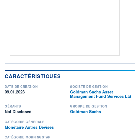
ACTIF NET (EUR)
614M / 30.06.25
NOTATION MORNINGSTAR ⁽¹⁾
RISQUE DU FONDS (SRI)
1
/7
+ PORTEFEUILLE
+ LISTE
CARACTÉRISTIQUES
DATE DE CRÉATION
SOCIÉTÉ DE GESTION
09.01.2023
Goldman Sachs Asset
Management Fund Services Ltd
GÉRANTS
GROUPE DE GESTION
Not Disclosed
Goldman Sachs
CATÉGORIE GÉNÉRALE
Monétaire Autres Devises
CATÉGORIE MORNINGSTAR