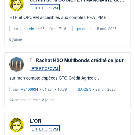
ETF ET OPCVM
ETF et OPCVM accesibles aux comptes PEA_PME
par
pmourie1
•
05 août
•
17:16
pmourie1
•
5 août 2026
0
j'aime
Rachat H2O Multibonds crédité ce jour
ETF ET OPCVM
sur mon compte espèces CTO Crédit Agricole .
par
M3406634
•
01 avr.
•
10:39
SAIQEN
•
29 juil. 2026
24
commentaires
•
2
j'aime
L'OR
ETF ET OPCVM