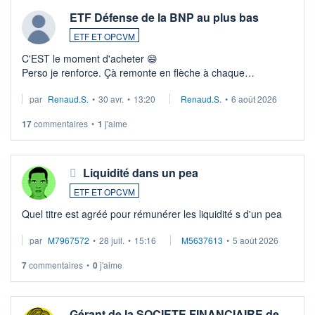
ETF Défense de la BNP au plus bas
ETF ET OPCVM
C'EST le moment d'acheter 😄​
Perso je renforce. Çà remonte en flèche à chaque
suspission d'accord dans.la guerre du moyen-orient.
par
Renaud.S.
•
30 avr.
•
13:20
Renaud.S.
•
6 août 2026
Investissement long terme tip top pour sa retraite.
LU3 ...
17
commentaires
•
1
j'aime
Liquidité dans un pea
ETF ET OPCVM
Quel titre est agréé pour rémunérer les liquidité s d'un pea
par
M7967572
•
28 juil.
•
15:16
M5637613
•
5 août 2026
7
commentaires
•
0
j'aime
Gérant de la SOCIETE FINANCIAIRE de…