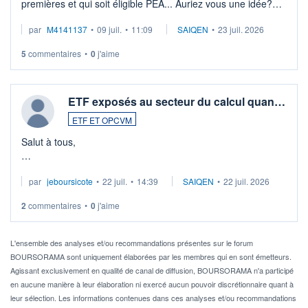
premières et qui soit éligible PEA... Auriez vous une idée?
Merci de vos conseils
par
M4141137
•
09 juil.
•
11:09
SAIQEN
•
23 juil. 2026
5
commentaires
•
0
j'aime
ETF exposés au secteur du calcul quan…
ETF ET OPCVM
Salut à tous,
Je cherche à investir sur le secteur du calcul quantique, mais
par
jeboursicote
•
22 juil.
•
14:39
SAIQEN
•
22 juil. 2026
via un ETF plutôt que des actions individuelles.
2
commentaires
•
0
j'aime
Idéalement, je voudrais qu'il soit éligible au PEA.
Pour l' ...
L'ensemble des analyses et/ou recommandations présentes sur le forum
BOURSORAMA sont uniquement élaborées par les membres qui en sont émetteurs.
Agissant exclusivement en qualité de canal de diffusion, BOURSORAMA n'a participé
en aucune manière à leur élaboration ni exercé aucun pouvoir discrétionnaire quant à
leur sélection. Les informations contenues dans ces analyses et/ou recommandations