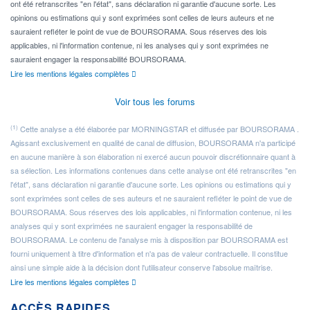
ont été retranscrites "en l'état", sans déclaration ni garantie d'aucune sorte. Les
opinions ou estimations qui y sont exprimées sont celles de leurs auteurs et ne
sauraient refléter le point de vue de BOURSORAMA. Sous réserves des lois
applicables, ni l'information contenue, ni les analyses qui y sont exprimées ne
sauraient engager la responsabilité BOURSORAMA.
Lire les mentions légales complètes
Voir tous les forums
(1)
Cette analyse a été élaborée par MORNINGSTAR et diffusée par BOURSORAMA .
Agissant exclusivement en qualité de canal de diffusion, BOURSORAMA n'a participé
en aucune manière à son élaboration ni exercé aucun pouvoir discrétionnaire quant à
sa sélection. Les informations contenues dans cette analyse ont été retranscrites "en
l'état", sans déclaration ni garantie d'aucune sorte. Les opinions ou estimations qui y
sont exprimées sont celles de ses auteurs et ne sauraient refléter le point de vue de
BOURSORAMA. Sous réserves des lois applicables, ni l'information contenue, ni les
analyses qui y sont exprimées ne sauraient engager la responsabilité de
BOURSORAMA. Le contenu de l'analyse mis à disposition par BOURSORAMA est
fourni uniquement à titre d'information et n'a pas de valeur contractuelle. Il constitue
ainsi une simple aide à la décision dont l'utilisateur conserve l'absolue maîtrise.
Lire les mentions légales complètes
ACCÈS RAPIDES