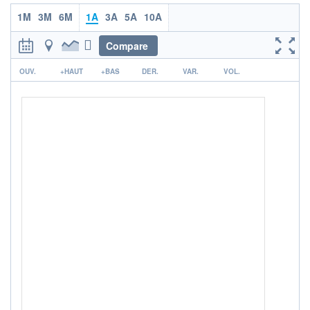
ACTIF NET (EUR)
1M
3M
6M
1A
3A
5A
10A
18M / 31.07.26
Compare
NOTATION MORNINGSTAR ⁽¹⁾
r
OUV.
+HAUT
+BAS
DER.
VAR.
VOL.
RISQUE DU FONDS (SRI)
5
/7
+ PORTEFEUILLE
+ LISTE