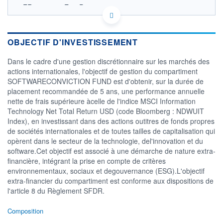
FR00140084E7 - Pergam
OPCVM DERNIER COURS CONNU AU 05/08/2026
Consulter le prospectus / DIC
OBJECTIF D'INVESTISSEMENT
140
Dans le cadre d'une gestion discrétionnaire sur les marchés des
120
actions internationales, l'objectif de gestion du compartiment
SOFTWARECONVICTION FUND est d'obtenir, sur la durée de
100
placement recommandée de 5 ans, une performance annuelle
80
nette de frais supérieure àcelle de l'indice MSCI Information
04/12
07/04
Technology Net Total Return USD (code Bloomberg : NDWUIT
Index), en investissant dans des actions outitres de fonds propres
CATÉGORIE MORNINGSTAR
de sociétés internationales et de toutes tailles de capitalisation qui
Actions Secteur
opèrent dans le secteur de la technologie, del'innovation et du
Technologies
software.Cet objectif est associé à une démarche de nature extra-
FONDS PARTENAIRES
financière, intégrant la prise en compte de critères
TARIFS PRIVILÉGIÉS
0%
environnementaux, sociaux et degouvernance (ESG).L'objectif
extra-financier du compartiment est conforme aux dispositions de
ÉLIGIBILITÉ
l'article 8 du Règlement SFDR.
PEA
PEA-PME
BOURSOVIE LUX
BOURSOVIE
CTO BUSINESS
Composition
Non éligible Boursobank