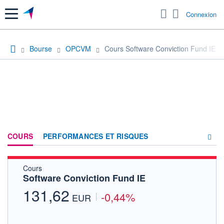
Menu
Connexion
Bourse
OPCVM
Cours Software Conviction Fund IE
COURS
PERFORMANCES ET RISQUES
Cours
COMPOSITION
Software Conviction Fund IE
ACTUALITÉS
131,62
-0,44%
EUR
FORUM
HISTORIQUE