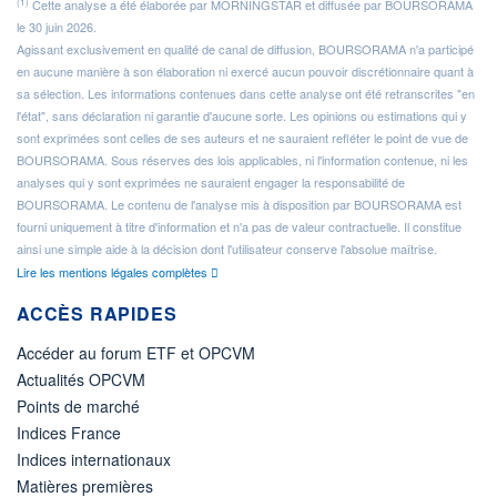
(1)
Cette analyse a été élaborée par MORNINGSTAR et diffusée par BOURSORAMA
le 30 juin 2026.
Agissant exclusivement en qualité de canal de diffusion, BOURSORAMA n'a participé
en aucune manière à son élaboration ni exercé aucun pouvoir discrétionnaire quant à
sa sélection. Les informations contenues dans cette analyse ont été retranscrites "en
l'état", sans déclaration ni garantie d'aucune sorte. Les opinions ou estimations qui y
sont exprimées sont celles de ses auteurs et ne sauraient refléter le point de vue de
BOURSORAMA. Sous réserves des lois applicables, ni l'information contenue, ni les
analyses qui y sont exprimées ne sauraient engager la responsabilité de
BOURSORAMA. Le contenu de l'analyse mis à disposition par BOURSORAMA est
fourni uniquement à titre d'information et n'a pas de valeur contractuelle. Il constitue
ainsi une simple aide à la décision dont l'utilisateur conserve l'absolue maîtrise.
Lire les mentions légales complètes
ACCÈS RAPIDES
Accéder au forum ETF et OPCVM
Actualités OPCVM
Points de marché
Indices France
Indices internationaux
Matières premières