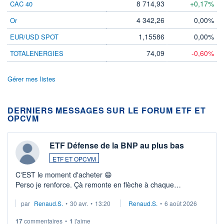
8 714,93
+0,17%
CAC 40
4 342,26
0,00%
Or
1,15586
0,00%
EUR/USD SPOT
74,09
-0,60%
TOTALENERGIES
Gérer mes listes
DERNIERS MESSAGES SUR LE FORUM ETF ET
OPCVM
ETF Défense de la BNP au plus bas
ETF ET OPCVM
C'EST le moment d'acheter 😄​
Perso je renforce. Çà remonte en flèche à chaque
suspission d'accord dans.la guerre du moyen-orient.
par
Renaud.S.
•
30 avr.
•
13:20
Renaud.S.
•
6 août 2026
Investissement long terme tip top pour sa retraite.
LU3 ...
17
commentaires
•
1
j'aime