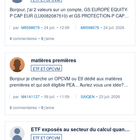
Bonjour, j'ai 2 valeurs sur un compte, GS EUROPE EQUITY-
P CAP EUR (LU0082087510) et GS PROTECTION-P CAP
EUR (LU0546913194), que je souhaite vendre. Lorsque je
par
M9598679
•
24 juil.
•
12:09
M9598679
•
24 juil. 2026
veux procéder à la vente, on me signale ...
4
commentaires
•
0
j'aime
matières premières
ETF ET OPCVM
Bonjour je cherche un OPCVM ou Etf dédié aux matières
premières et qui soit éligible PEA... Auriez vous une idée?
Merci de vos conseils
par
M4141137
•
09 juil.
•
11:09
SAIQEN
•
23 juil. 2026
5
commentaires
•
0
j'aime
ETF exposés au secteur du calcul quan…
ETF ET OPCVM