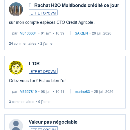
Rachat H2O Multibonds crédité ce jour
ETF ET OPCVM
sur mon compte espèces CTO Crédit Agricole .
par
M3406634
•
01 avr.
•
10:39
SAIQEN
•
29 juil. 2026
24
commentaires
•
2
j'aime
L'OR
ETF ET OPCVM
Oriez vous l'or? Est ce bien l'or
par
M3627819
•
08 juil.
•
10:41
marino83
•
25 juil. 2026
3
commentaires
•
0
j'aime
Valeur pas négociable
ETF ET OPCVM