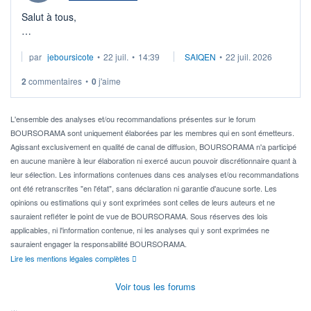
Salut à tous,
Je cherche à investir sur le secteur du calcul quantique, mais
par
jeboursicote
•
22 juil.
•
14:39
SAIQEN
•
22 juil. 2026
via un ETF plutôt que des actions individuelles.
2
commentaires
•
0
j'aime
Idéalement, je voudrais qu'il soit éligible au PEA.
Pour l' ...
L'ensemble des analyses et/ou recommandations présentes sur le forum
BOURSORAMA sont uniquement élaborées par les membres qui en sont émetteurs.
Agissant exclusivement en qualité de canal de diffusion, BOURSORAMA n'a participé
en aucune manière à leur élaboration ni exercé aucun pouvoir discrétionnaire quant à
leur sélection. Les informations contenues dans ces analyses et/ou recommandations
ont été retranscrites "en l'état", sans déclaration ni garantie d'aucune sorte. Les
opinions ou estimations qui y sont exprimées sont celles de leurs auteurs et ne
sauraient refléter le point de vue de BOURSORAMA. Sous réserves des lois
applicables, ni l'information contenue, ni les analyses qui y sont exprimées ne
sauraient engager la responsabilité BOURSORAMA.
Lire les mentions légales complètes
Voir tous les forums