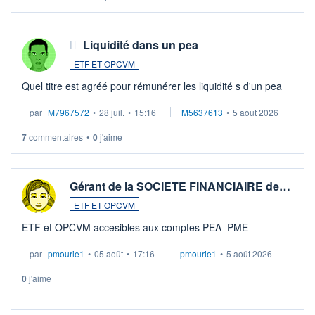
Liquidité dans un pea
ETF ET OPCVM
Quel titre est agréé pour rémunérer les liquidité s d'un pea
par
M7967572
•
28 juil.
•
15:16
M5637613
•
5 août 2026
7
commentaires
•
0
j'aime
Gérant de la SOCIETE FINANCIAIRE de…
ETF ET OPCVM
ETF et OPCVM accesibles aux comptes PEA_PME
par
pmourie1
•
05 août
•
17:16
pmourie1
•
5 août 2026
0
j'aime