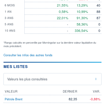
21,55%
13,29%
40
6 MOIS
0,58%
10,99%
88
1 AN
22,01%
91,30%
87
3 ANS
-
58,36%
0
5 ANS
-
336,54%
0
10 ANS
*Rangs calculés en percentile par Morningstar sur la dernière valeur liquidative du
mois précédent.
Consulter les infos des autres fonds
MES LISTES
Valeurs les plus consultées
VALEUR
DERNIER
VAR.
82,35
-0,88%
Pétrole Brent