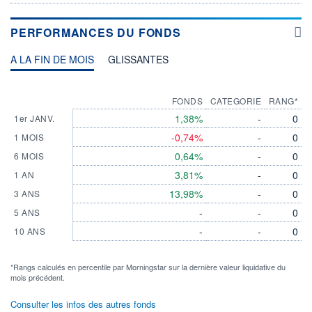
PERFORMANCES DU FONDS
A LA FIN DE MOIS
GLISSANTES
FONDS
CATEGORIE
RANG*
1,38%
-
0
1er JANV.
-0,74%
-
0
1 MOIS
0,64%
-
0
6 MOIS
3,81%
-
0
1 AN
13,98%
-
0
3 ANS
-
-
0
5 ANS
-
-
0
10 ANS
*Rangs calculés en percentile par Morningstar sur la dernière valeur liquidative du
mois précédent.
Consulter les infos des autres fonds