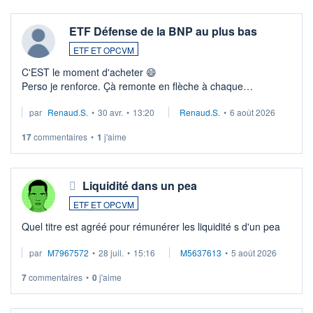
ETF Défense de la BNP au plus bas
ETF ET OPCVM
C'EST le moment d'acheter 😄​
Perso je renforce. Çà remonte en flèche à chaque
suspission d'accord dans.la guerre du moyen-orient.
par
Renaud.S.
•
30 avr.
•
13:20
Renaud.S.
•
6 août 2026
Investissement long terme tip top pour sa retraite.
LU3 ...
17
commentaires
•
1
j'aime
Liquidité dans un pea
ETF ET OPCVM
Quel titre est agréé pour rémunérer les liquidité s d'un pea
par
M7967572
•
28 juil.
•
15:16
M5637613
•
5 août 2026
7
commentaires
•
0
j'aime