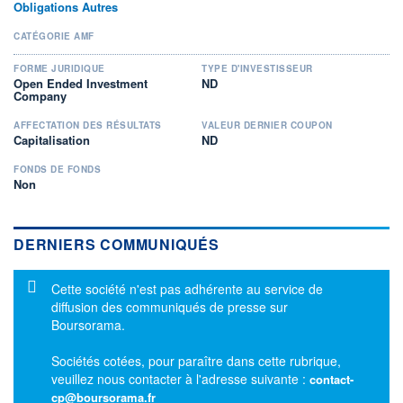
Obligations Autres
CATÉGORIE AMF
FORME JURIDIQUE
TYPE D'INVESTISSEUR
Open Ended Investment
ND
Company
AFFECTATION DES RÉSULTATS
VALEUR DERNIER COUPON
Capitalisation
ND
FONDS DE FONDS
Non
DERNIERS COMMUNIQUÉS
Message d'information
Cette société n'est pas adhérente au service de
diffusion des communiqués de presse sur
Boursorama.
Sociétés cotées, pour paraître dans cette rubrique,
veuillez nous contacter à l'adresse suivante :
contact-
cp@boursorama.fr