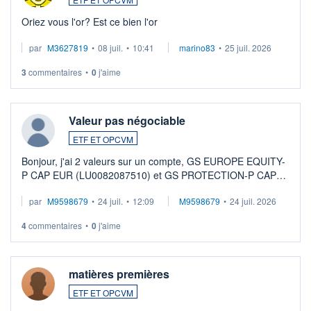
Oriez vous l'or? Est ce bien l'or
par
M3627819
•
08 juil.
•
10:41
marino83
•
25 juil. 2026
3
commentaires
•
0
j'aime
Valeur pas négociable
ETF ET OPCVM
Bonjour, j'ai 2 valeurs sur un compte, GS EUROPE EQUITY-
P CAP EUR (LU0082087510) et GS PROTECTION-P CAP
EUR (LU0546913194), que je souhaite vendre. Lorsque je
par
M9598679
•
24 juil.
•
12:09
M9598679
•
24 juil. 2026
veux procéder à la vente, on me signale ...
4
commentaires
•
0
j'aime
matières premières
ETF ET OPCVM