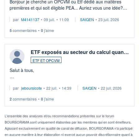
Bonjour je cherche un OPCVM ou Etf dédié aux matières
premières et qui soit éligible PEA... Auriez vous une idée?
Merci de vos conseils
par
M4141137
•
09 juil.
•
11:09
SAIQEN
•
23 juil. 2026
5
commentaires
•
0
j'aime
ETF exposés au secteur du calcul quan…
ETF ET OPCVM
Salut à tous,
Je cherche à investir sur le secteur du calcul quantique, mais
par
jeboursicote
•
22 juil.
•
14:39
SAIQEN
•
22 juil. 2026
via un ETF plutôt que des actions individuelles.
2
commentaires
•
0
j'aime
Idéalement, je voudrais qu'il soit éligible au PEA.
Pour l' ...
L'ensemble des analyses et/ou recommandations présentes sur le forum
BOURSORAMA sont uniquement élaborées par les membres qui en sont émetteurs.
Agissant exclusivement en qualité de canal de diffusion, BOURSORAMA n'a participé
en aucune manière à leur élaboration ni exercé aucun pouvoir discrétionnaire quant à