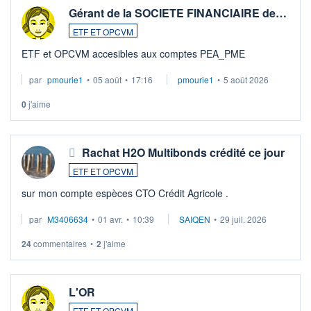
Gérant de la SOCIETE FINANCIAIRE de…
ETF ET OPCVM
ETF et OPCVM accesibles aux comptes PEA_PME
par
pmourie1
•
05 août
•
17:16
pmourie1
•
5 août 2026
0
j'aime
Rachat H2O Multibonds crédité ce jour
ETF ET OPCVM
sur mon compte espèces CTO Crédit Agricole .
par
M3406634
•
01 avr.
•
10:39
SAIQEN
•
29 juil. 2026
24
commentaires
•
2
j'aime
L'OR
ETF ET OPCVM