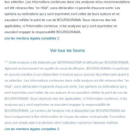
leur sélection. Les informations contenues dans ces analyses et/ou recommandations
ont été retranscrites "en l'état", sans déclaration ni garantie d'aucune sorte. Les
opinions ou estimations qui y sont exprimées sont celles de leurs auteurs et ne
sauraient refléter le point de vue de BOURSORAMA. Sous réserves des lois
applicables, ni l'information contenue, ni les analyses qui y sont exprimées ne
sauraient engager la responsabilité BOURSORAMA.
Lire les mentions légales complètes
Voir tous les forums
(1)
Cette analyse a été élaborée par MORNINGSTAR et diffusée par BOURSORAMA .
Agissant exclusivement en qualité de canal de diffusion, BOURSORAMA n'a participé
en aucune manière à son élaboration ni exercé aucun pouvoir discrétionnaire quant à
sa sélection. Les informations contenues dans cette analyse ont été retranscrites "en
l'état", sans déclaration ni garantie d'aucune sorte. Les opinions ou estimations qui y
sont exprimées sont celles de ses auteurs et ne sauraient refléter le point de vue de
BOURSORAMA. Sous réserves des lois applicables, ni l'information contenue, ni les
analyses qui y sont exprimées ne sauraient engager la responsabilité de
BOURSORAMA. Le contenu de l'analyse mis à disposition par BOURSORAMA est
fourni uniquement à titre d'information et n'a pas de valeur contractuelle. Il constitue
ainsi une simple aide à la décision dont l'utilisateur conserve l'absolue maîtrise.
Lire les mentions légales complètes