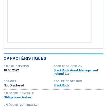
Non éligible Boursobank
ACTIF NET (EUR)
1 195M / 31.07.26
NOTATION MORNINGSTAR ⁽¹⁾
RISQUE DU FONDS (SRI)
3
/7
+ PORTEFEUILLE
+ LISTE
CARACTÉRISTIQUES
DATE DE CRÉATION
SOCIÉTÉ DE GESTION
18.05.2022
BlackRock Asset Management
Ireland Ltd
GÉRANTS
GROUPE DE GESTION
Not Disclosed
BlackRock
CATÉGORIE GÉNÉRALE
Obligations Autres
CATÉGORIE MORNINGSTAR