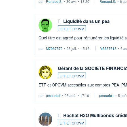
par
Renaud.S.
•
30 avr.
•
13:20
Renaud.S.
•
6 ao
Liquidité dans un pea
ETF ET OPCVM
Quel titre est agréé pour rémunérer les liquidité 
par
M7967572
•
28 juil.
•
15:16
M5637613
•
5 a
Gérant de la SOCIETE FINANC
ETF ET OPCVM
ETF et OPCVM accesibles aux comptes PEA_P
par
pmourie1
•
05 août
•
17:16
pmourie1
•
5 aoû
Rachat H2O Multibonds crédit
ETF ET OPCVM