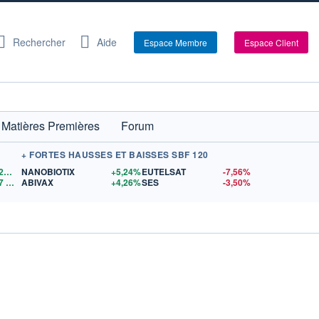
Rechercher
Aide
Espace Membre
Espace Client
Matières Premières
Forum
+ FORTES HAUSSES ET BAISSES SBF 120
1,1522
$US
NANOBIOTIX
+5,24%
EUTELSAT
-7,56%
7
$US
ABIVAX
+4,26%
SES
-3,50%