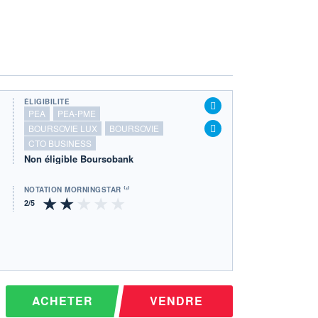
ÉLIGIBILITÉ
PEA
PEA-PME
BOURSOVIE LUX
BOURSOVIE
CTO BUSINESS
Non éligible Boursobank
NOTATION MORNINGSTAR ⁽¹⁾
ACHETER
VENDRE