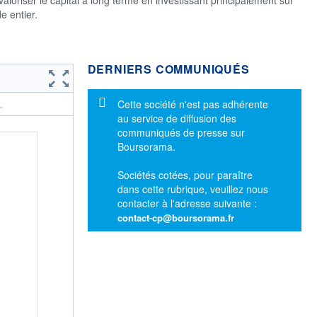
e entier.
DERNIERS COMMUNIQUÉS
Message d'information
Cette société n'est pas adhérente
.
au service de diffusion des
communiqués de presse sur
Boursorama.
Sociétés cotées, pour paraître
dans cette rubrique, veuillez nous
contacter à l'adresse suivante :
contact-cp@boursorama.fr