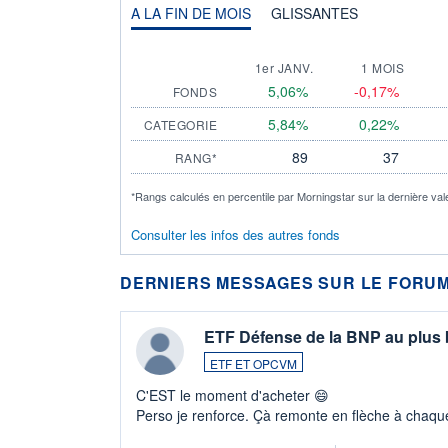
A LA FIN DE MOIS
GLISSANTES
1er JANV.
1 MOIS
5,06%
-0,17%
FONDS
5,84%
0,22%
CATEGORIE
89
37
RANG*
*Rangs calculés en percentile par Morningstar sur la dernière val
Consulter les infos des autres fonds
DERNIERS MESSAGES SUR LE FORUM
ETF Défense de la BNP au plus
ETF ET OPCVM
C'EST le moment d'acheter 😄​
Perso je renforce. Çà remonte en flèche à chaque
LU3 ...