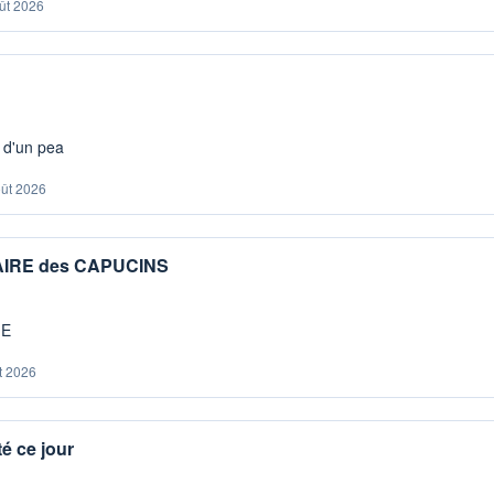
ût 2026
s d'un pea
oût 2026
IAIRE des CAPUCINS
ME
t 2026
é ce jour