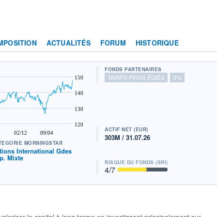
MPOSITION
ACTUALITÉS
FORUM
HISTORIQUE
FONDS PARTENAIRES
TARIFS PRIVILÉGIÉS
0%
150
140
130
120
ACTIF NET (EUR)
02/12
09/04
303M / 31.07.26
TÉGORIE MORNINGSTAR
tions International Gdes
p. Mixte
RISQUE DU FONDS (SRI)
4
/7
loriser le capital à long terme en investissant principalement sur