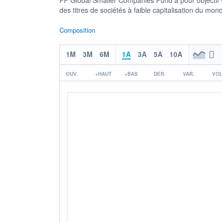
des titres de sociétés à faible capitalisation du mond
Composition
1M
3M
6M
1A
3A
5A
10A
OUV.
+HAUT
+BAS
DER.
VAR.
VOL