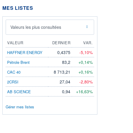
MES LISTES
Valeurs les plus consultées
VALEUR
DERNIER
VAR.
0,4375
-5,10%
HAFFNER ENERGY
83,2
+0,14%
Pétrole Brent
8 713,21
+0,16%
CAC 40
27,04
-2,80%
2CRSI
0,94
+16,63%
AB SCIENCE
Gérer mes listes