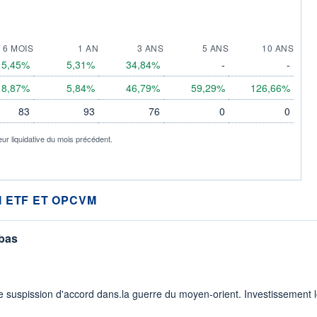
6 MOIS
1 AN
3 ANS
5 ANS
10 ANS
5,45%
5,31%
34,84%
-
-
8,87%
5,84%
46,79%
59,29%
126,66%
83
93
76
0
0
eur liquidative du mois précédent.
 ETF ET OPCVM
 bas
 suspission d'accord dans.la guerre du moyen-orient. Investissement lo