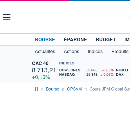
Menu
BOURSE
ÉPARGNE
BUDGET
IM
Actualités
Actions
Indices
Produits
CAC 40
INDICES
8 713,21
DOW JONES
53 885,10
-0,85%
NIKKEI
NASDAQ
26 348,35
-0,06%
DAX
+0,16%
Bourse
OPCVM
Cours JPM Global Su