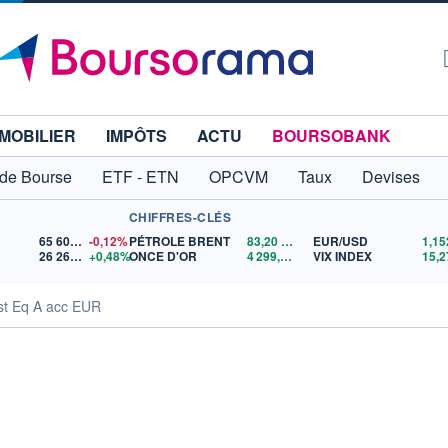
MOBILIER
IMPÔTS
ACTU
BOURSOBANK
 de Bourse
ETF - ETN
OPCVM
Taux
Devises
CHIFFRES-CLÉS
65 606,71
-0,12%
PÉTROLE BRENT
83,20
$US
EUR/USD
26 264,79
+0,48%
ONCE D'OR
4 299,77
$US
VIX INDEX
15,2
st Eq A acc EUR