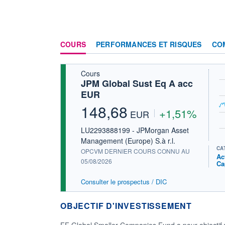
COURS
PERFORMANCES ET RISQUES
CO
Cours
JPM Global Sust Eq A acc
EUR
148,68
+1,51%
EUR
LU2293888199 - JPMorgan Asset
Management (Europe) S.à r.l.
CA
OPCVM DERNIER COURS CONNU AU
Ac
05/08/2026
Ca
Consulter le prospectus / DIC
OBJECTIF D'INVESTISSEMENT
FF Global Smaller Companies Fund a pour objectif va