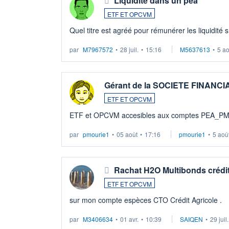
Liquidité dans un pea
ETF ET OPCVM
Quel titre est agréé pour rémunérer les liquidité 
par
M7967572
•
28 juil.
•
15:16
M5637613
•
5 a
Gérant de la SOCIETE FINANC
ETF ET OPCVM
ETF et OPCVM accesibles aux comptes PEA_P
par
pmourie1
•
05 août
•
17:16
pmourie1
•
5 aoû
Rachat H2O Multibonds crédit
ETF ET OPCVM
sur mon compte espèces CTO Crédit Agricole .
par
M3406634
•
01 avr.
•
10:39
SAIQEN
•
29 juil