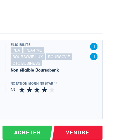
ÉLIGIBILITÉ
PEA
PEA-PME
BOURSOVIE LUX
BOURSOVIE
CTO BUSINESS
Non éligible Boursobank
NOTATION MORNINGSTAR ⁽¹⁾
ACHETER
VENDRE