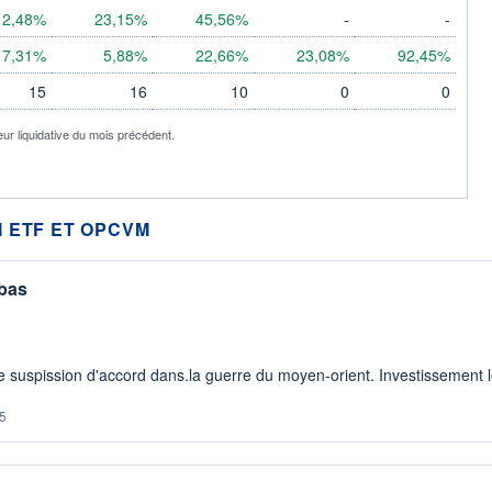
12,48%
23,15%
45,56%
-
-
7,31%
5,88%
22,66%
23,08%
92,45%
15
16
10
0
0
eur liquidative du mois précédent.
 ETF ET OPCVM
 bas
 suspission d'accord dans.la guerre du moyen-orient. Investissement lo
5