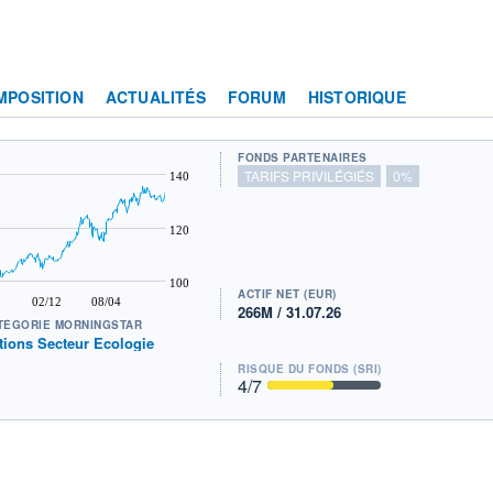
MPOSITION
ACTUALITÉS
FORUM
HISTORIQUE
FONDS PARTENAIRES
TARIFS PRIVILÉGIÉS
0%
140
120
100
ACTIF NET (EUR)
02/12
08/04
266M / 31.07.26
TÉGORIE MORNINGSTAR
tions Secteur Ecologie
RISQUE DU FONDS (SRI)
4
/7