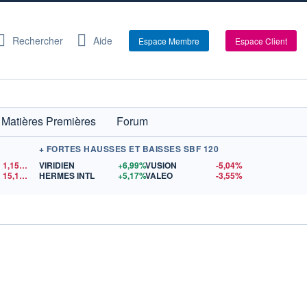
Rechercher
Aide
Espace Membre
Espace Client
Matières Premières
Forum
+ FORTES HAUSSES ET BAISSES SBF 120
1,1521
$US
VIRIDIEN
+6,99%
VUSION
-5,04%
15,15
$US
HERMES INTL
+5,17%
VALEO
-3,55%