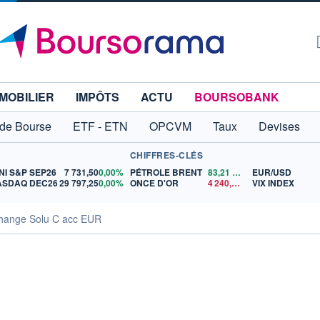
MOBILIER
IMPÔTS
ACTU
BOURSOBANK
 de Bourse
ETF - ETN
OPCVM
Taux
Devises
CHIFFRES-CLÉS
NI S&P SEP26
7 731,50
0,00%
PÉTROLE BRENT
83,21
$US
EUR/USD
ASDAQ DEC26
29 797,25
0,00%
ONCE D'OR
4 240,43
$US
VIX INDEX
hange Solu C acc EUR