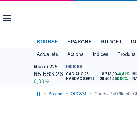
Menu
BOURSE
ÉPARGNE
BUDGET
IM
Actualités
Actions
Indices
Produits
Nikkei 225
INDICES
65 683,26
CAC AUG 26
8 718,00
+0,41%
MI
NASDAQ SEP26
29 504,25
0,00%
N
0,00%
Bourse
OPCVM
Cours JPM Climate C