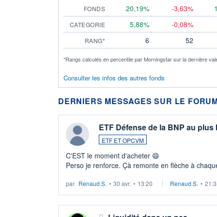
20,19%
-3,63%
FONDS
5,88%
-0,08%
CATEGORIE
6
52
RANG*
*Rangs calculés en percentile par Morningstar sur la dernière val
Consulter les infos des autres fonds
DERNIERS MESSAGES SUR LE FORUM
ETF Défense de la BNP au plus
ETF ET OPCVM
C'EST le moment d'acheter 😄​
Perso je renforce. Çà remonte en flèche à chaque
LU3 ...
par
Renaud.S.
•
30 avr.
•
13:20
Renaud.S.
•
21:3