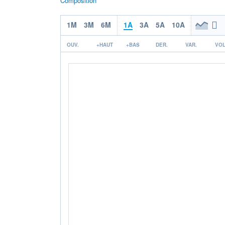
Composition
1M
3M
6M
1A
3A
5A
10A
OUV.
+HAUT
+BAS
DER.
VAR.
VOL