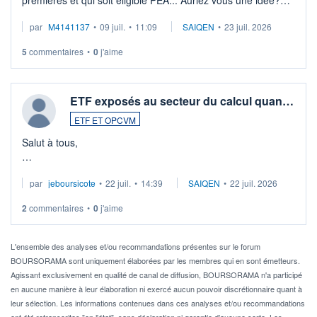
Merci de vos conseils
par
M4141137
•
09 juil.
•
11:09
SAIQEN
•
23 juil. 2026
5
commentaires
•
0
j'aime
ETF exposés au secteur du calcul quan…
ETF ET OPCVM
Salut à tous,
Je cherche à investir sur le secteur du calcul quantique, mais
par
jeboursicote
•
22 juil.
•
14:39
SAIQEN
•
22 juil. 2026
via un ETF plutôt que des actions individuelles.
2
commentaires
•
0
j'aime
Idéalement, je voudrais qu'il soit éligible au PEA.
Pour l' ...
L'ensemble des analyses et/ou recommandations présentes sur le forum
BOURSORAMA sont uniquement élaborées par les membres qui en sont émetteurs.
Agissant exclusivement en qualité de canal de diffusion, BOURSORAMA n'a participé
en aucune manière à leur élaboration ni exercé aucun pouvoir discrétionnaire quant à
leur sélection. Les informations contenues dans ces analyses et/ou recommandations
ont été retranscrites "en l'état", sans déclaration ni garantie d'aucune sorte. Les