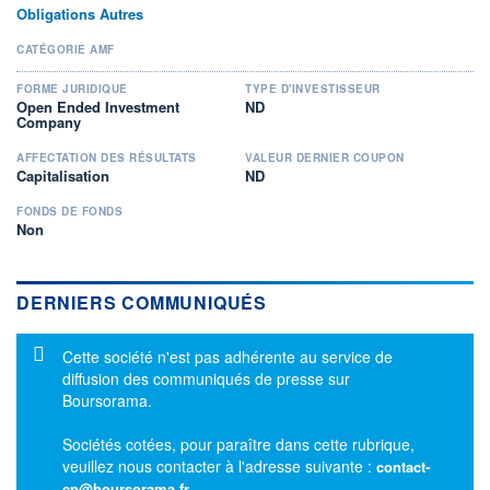
Obligations Autres
CATÉGORIE AMF
FORME JURIDIQUE
TYPE D'INVESTISSEUR
Open Ended Investment
ND
Company
AFFECTATION DES RÉSULTATS
VALEUR DERNIER COUPON
Capitalisation
ND
FONDS DE FONDS
Non
DERNIERS COMMUNIQUÉS
Message d'information
Cette société n'est pas adhérente au service de
diffusion des communiqués de presse sur
Boursorama.
Sociétés cotées, pour paraître dans cette rubrique,
veuillez nous contacter à l'adresse suivante :
contact-
cp@boursorama.fr