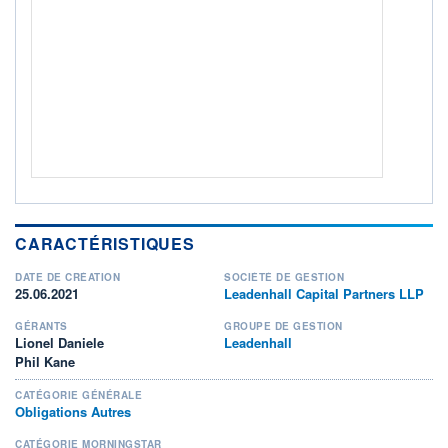
NOTATION MORNINGSTAR ⁽¹⁾
RISQUE DU FONDS (SRI)
0
/7
+ PORTEFEUILLE
+ LISTE
CARACTÉRISTIQUES
DATE DE CRÉATION
SOCIÉTÉ DE GESTION
25.06.2021
Leadenhall Capital Partners LLP
GÉRANTS
GROUPE DE GESTION
Lionel Daniele
Leadenhall
Phil Kane
CATÉGORIE GÉNÉRALE
Obligations Autres
CATÉGORIE MORNINGSTAR