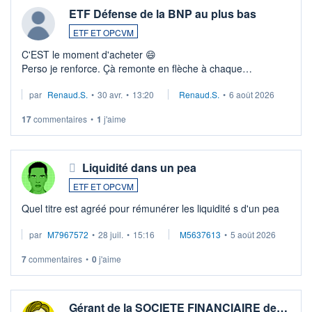
ETF Défense de la BNP au plus bas
ETF ET OPCVM
C'EST le moment d'acheter 😄​
Perso je renforce. Çà remonte en flèche à chaque
suspission d'accord dans.la guerre du moyen-orient.
par
Renaud.S.
•
30 avr.
•
13:20
Renaud.S.
•
6 août 2026
Investissement long terme tip top pour sa retraite.
LU3 ...
17
commentaires
•
1
j'aime
Liquidité dans un pea
ETF ET OPCVM
Quel titre est agréé pour rémunérer les liquidité s d'un pea
par
M7967572
•
28 juil.
•
15:16
M5637613
•
5 août 2026
7
commentaires
•
0
j'aime
Gérant de la SOCIETE FINANCIAIRE de…