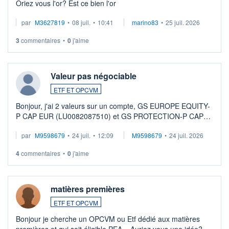
Oriez vous l'or? Est ce bien l'or
par
M3627819
•
08 juil.
•
10:41
marino83
•
25 juil. 2026
3
commentaires
•
0
j'aime
Valeur pas négociable
ETF ET OPCVM
Bonjour, j'ai 2 valeurs sur un compte, GS EUROPE EQUITY-
P CAP EUR (LU0082087510) et GS PROTECTION-P CAP
EUR (LU0546913194), que je souhaite vendre. Lorsque je
par
M9598679
•
24 juil.
•
12:09
M9598679
•
24 juil. 2026
veux procéder à la vente, on me signale ...
4
commentaires
•
0
j'aime
matières premières
ETF ET OPCVM
Bonjour je cherche un OPCVM ou Etf dédié aux matières
premières et qui soit éligible PEA... Auriez vous une idée?