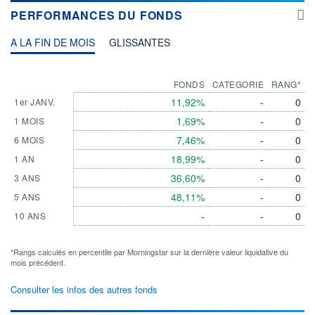
PERFORMANCES DU FONDS
A LA FIN DE MOIS
GLISSANTES
FONDS
CATEGORIE
RANG*
11,92%
-
0
1er JANV.
1,69%
-
0
1 MOIS
7,46%
-
0
6 MOIS
18,99%
-
0
1 AN
36,60%
-
0
3 ANS
48,11%
-
0
5 ANS
-
-
0
10 ANS
*Rangs calculés en percentile par Morningstar sur la dernière valeur liquidative du
mois précédent.
Consulter les infos des autres fonds