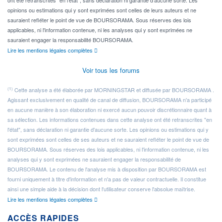
opinions ou estimations qui y sont exprimées sont celles de leurs auteurs et ne
sauraient refléter le point de vue de BOURSORAMA. Sous réserves des lois
applicables, ni l'information contenue, ni les analyses qui y sont exprimées ne
sauraient engager la responsabilité BOURSORAMA.
Lire les mentions légales complètes
Voir tous les forums
(1)
Cette analyse a été élaborée par MORNINGSTAR et diffusée par BOURSORAMA .
Agissant exclusivement en qualité de canal de diffusion, BOURSORAMA n'a participé
en aucune manière à son élaboration ni exercé aucun pouvoir discrétionnaire quant à
sa sélection. Les informations contenues dans cette analyse ont été retranscrites "en
l'état", sans déclaration ni garantie d'aucune sorte. Les opinions ou estimations qui y
sont exprimées sont celles de ses auteurs et ne sauraient refléter le point de vue de
BOURSORAMA. Sous réserves des lois applicables, ni l'information contenue, ni les
analyses qui y sont exprimées ne sauraient engager la responsabilité de
BOURSORAMA. Le contenu de l'analyse mis à disposition par BOURSORAMA est
fourni uniquement à titre d'information et n'a pas de valeur contractuelle. Il constitue
ainsi une simple aide à la décision dont l'utilisateur conserve l'absolue maîtrise.
Lire les mentions légales complètes
ACCÈS RAPIDES