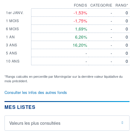
FONDS
CATEGORIE
RANG*
-1,53%
-
0
1er JANV.
-1,75%
-
0
1 MOIS
1,69%
-
0
6 MOIS
6,26%
-
0
1 AN
16,20%
-
0
3 ANS
-
-
0
5 ANS
-
-
0
10 ANS
*Rangs calculés en percentile par Morningstar sur la dernière valeur liquidative du
mois précédent.
Consulter les infos des autres fonds
MES LISTES
Valeurs les plus consultées