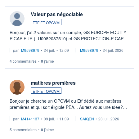
Valeur pas négociable
ETF ET OPCVM
Bonjour, j'ai 2 valeurs sur un compte, GS EUROPE EQUITY-
P CAP EUR (LU0082087510) et GS PROTECTION-P CAP
EUR (LU0546913194), que je souhaite vendre. Lorsque je
par
M9598679
•
24 juil.
•
12:09
M9598679
•
24 juil. 2026
veux procéder à la vente, on me signale ...
4
commentaires
•
0
j'aime
matières premières
ETF ET OPCVM
Bonjour je cherche un OPCVM ou Etf dédié aux matières
premières et qui soit éligible PEA... Auriez vous une idée?
Merci de vos conseils
par
M4141137
•
09 juil.
•
11:09
SAIQEN
•
23 juil. 2026
5
commentaires
•
0
j'aime