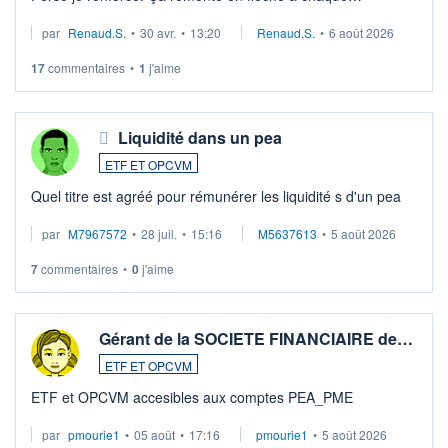
suspission d'accord dans.la guerre du moyen-orient.
par
Renaud.S.
•
30 avr.
•
13:20
Renaud.S.
•
6 août 2026
Investissement long terme tip top pour sa retraite.
LU3 ...
17
commentaires
•
1
j'aime
Liquidité dans un pea
ETF ET OPCVM
Quel titre est agréé pour rémunérer les liquidité s d'un pea
par
M7967572
•
28 juil.
•
15:16
M5637613
•
5 août 2026
7
commentaires
•
0
j'aime
Gérant de la SOCIETE FINANCIAIRE de…
ETF ET OPCVM
ETF et OPCVM accesibles aux comptes PEA_PME
par
pmourie1
•
05 août
•
17:16
pmourie1
•
5 août 2026