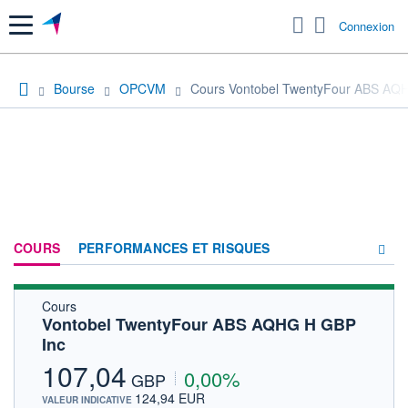
Menu
Connexion
Bourse
OPCVM
Cours Vontobel TwentyFour ABS AQ
COURS
PERFORMANCES ET RISQUES
Cours
COMPOSITION
Vontobel TwentyFour ABS AQHG H GBP
Inc
ACTUALITÉS
107,04
0,00%
FORUM
GBP
124,94 EUR
VALEUR INDICATIVE
HISTORIQUE