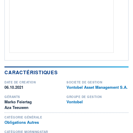
ACTIF NET (EUR)
186M / 30.04.25
NOTATION MORNINGSTAR ⁽¹⁾
RISQUE DU FONDS (SRI)
2
/7
+ PORTEFEUILLE
+ LISTE
CARACTÉRISTIQUES
DATE DE CRÉATION
SOCIÉTÉ DE GESTION
06.10.2021
Vontobel Asset Management S.A.
GÉRANTS
GROUPE DE GESTION
Marko Feiertag
Vontobel
Aza Teeuwen
CATÉGORIE GÉNÉRALE
Obligations Autres
CATÉGORIE MORNINGSTAR