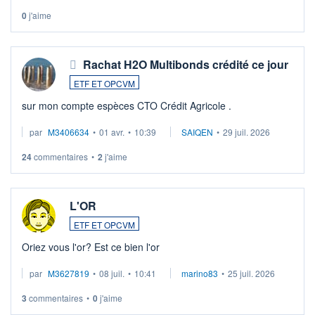
0
j'aime
Rachat H2O Multibonds crédité ce jour
ETF ET OPCVM
sur mon compte espèces CTO Crédit Agricole .
par
M3406634
•
01 avr.
•
10:39
SAIQEN
•
29 juil. 2026
24
commentaires
•
2
j'aime
L'OR
ETF ET OPCVM
Oriez vous l'or? Est ce bien l'or
par
M3627819
•
08 juil.
•
10:41
marino83
•
25 juil. 2026
3
commentaires
•
0
j'aime