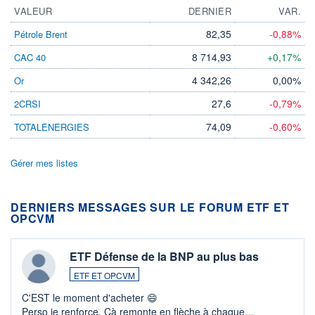
VALEUR
DERNIER
VAR.
82,35
-0,88%
Pétrole Brent
8 714,93
+0,17%
CAC 40
4 342,26
0,00%
Or
27,6
-0,79%
2CRSI
74,09
-0,60%
TOTALENERGIES
Gérer mes listes
DERNIERS MESSAGES SUR LE FORUM ETF ET
OPCVM
ETF Défense de la BNP au plus bas
ETF ET OPCVM
C'EST le moment d'acheter 😄​
Perso je renforce. Çà remonte en flèche à chaque