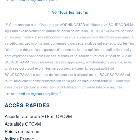
Voir tous les forums
(1)
Cette analyse a été élaborée par MORNINGSTAR et diffusée par BOURSORAMA .
Agissant exclusivement en qualité de canal de diffusion, BOURSORAMA n'a participé
en aucune manière à son élaboration ni exercé aucun pouvoir discrétionnaire quant à
sa sélection. Les informations contenues dans cette analyse ont été retranscrites "en
l'état", sans déclaration ni garantie d'aucune sorte. Les opinions ou estimations qui y
sont exprimées sont celles de ses auteurs et ne sauraient refléter le point de vue de
BOURSORAMA. Sous réserves des lois applicables, ni l'information contenue, ni les
analyses qui y sont exprimées ne sauraient engager la responsabilité de
BOURSORAMA. Le contenu de l'analyse mis à disposition par BOURSORAMA est
fourni uniquement à titre d'information et n'a pas de valeur contractuelle. Il constitue
ainsi une simple aide à la décision dont l'utilisateur conserve l'absolue maîtrise.
Lire les mentions légales complètes
ACCÈS RAPIDES
Accéder au forum ETF et OPCVM
Actualités OPCVM
Points de marché
Indices France