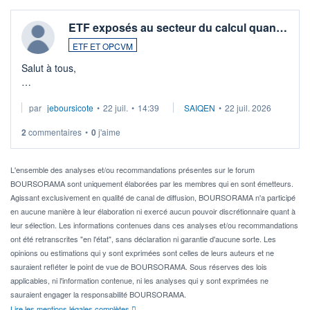
ETF exposés au secteur du calcul quan…
ETF ET OPCVM
Salut à tous,
Je cherche à investir sur le secteur du calcul quantique, mais
par
jeboursicote
•
22 juil.
•
14:39
SAIQEN
•
22 juil. 2026
via un ETF plutôt que des actions individuelles.
2
commentaires
•
0
j'aime
Idéalement, je voudrais qu'il soit éligible au PEA.
Pour l' ...
L'ensemble des analyses et/ou recommandations présentes sur le forum
BOURSORAMA sont uniquement élaborées par les membres qui en sont émetteurs.
Agissant exclusivement en qualité de canal de diffusion, BOURSORAMA n'a participé
en aucune manière à leur élaboration ni exercé aucun pouvoir discrétionnaire quant à
leur sélection. Les informations contenues dans ces analyses et/ou recommandations
ont été retranscrites "en l'état", sans déclaration ni garantie d'aucune sorte. Les
opinions ou estimations qui y sont exprimées sont celles de leurs auteurs et ne
sauraient refléter le point de vue de BOURSORAMA. Sous réserves des lois
applicables, ni l'information contenue, ni les analyses qui y sont exprimées ne
sauraient engager la responsabilité BOURSORAMA.
Lire les mentions légales complètes