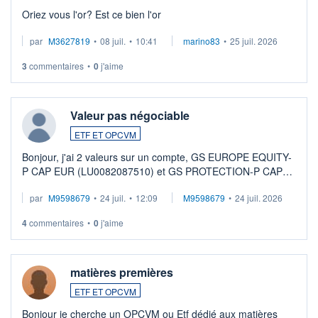
Oriez vous l'or? Est ce bien l'or
par
M3627819
•
08 juil.
•
10:41
marino83
•
25 juil. 2026
3
commentaires
•
0
j'aime
Valeur pas négociable
ETF ET OPCVM
Bonjour, j'ai 2 valeurs sur un compte, GS EUROPE EQUITY-
P CAP EUR (LU0082087510) et GS PROTECTION-P CAP
EUR (LU0546913194), que je souhaite vendre. Lorsque je
par
M9598679
•
24 juil.
•
12:09
M9598679
•
24 juil. 2026
veux procéder à la vente, on me signale ...
4
commentaires
•
0
j'aime
matières premières
ETF ET OPCVM
Bonjour je cherche un OPCVM ou Etf dédié aux matières