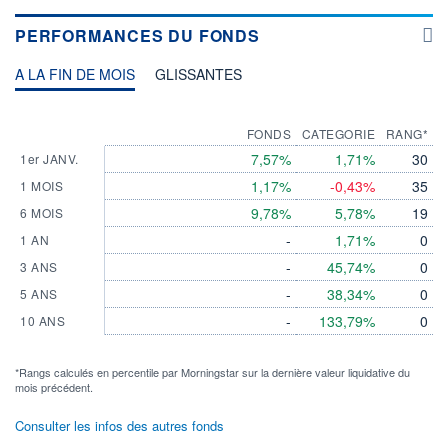
PERFORMANCES DU FONDS
A LA FIN DE MOIS
GLISSANTES
FONDS
CATEGORIE
RANG*
7,57%
1,71%
30
1er JANV.
1,17%
-0,43%
35
1 MOIS
9,78%
5,78%
19
6 MOIS
-
1,71%
0
1 AN
-
45,74%
0
3 ANS
-
38,34%
0
5 ANS
-
133,79%
0
10 ANS
*Rangs calculés en percentile par Morningstar sur la dernière valeur liquidative du
mois précédent.
Consulter les infos des autres fonds