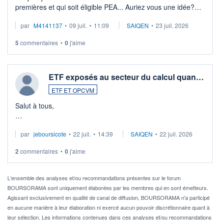
premières et qui soit éligible PEA... Auriez vous une idée?
Merci de vos conseils
par
M4141137
•
09 juil.
•
11:09
SAIQEN
•
23 juil. 2026
5
commentaires
•
0
j'aime
ETF exposés au secteur du calcul quan…
ETF ET OPCVM
Salut à tous,
Je cherche à investir sur le secteur du calcul quantique, mais
par
jeboursicote
•
22 juil.
•
14:39
SAIQEN
•
22 juil. 2026
via un ETF plutôt que des actions individuelles.
2
commentaires
•
0
j'aime
Idéalement, je voudrais qu'il soit éligible au PEA.
Pour l' ...
L'ensemble des analyses et/ou recommandations présentes sur le forum
BOURSORAMA sont uniquement élaborées par les membres qui en sont émetteurs.
Agissant exclusivement en qualité de canal de diffusion, BOURSORAMA n'a participé
en aucune manière à leur élaboration ni exercé aucun pouvoir discrétionnaire quant à
leur sélection. Les informations contenues dans ces analyses et/ou recommandations