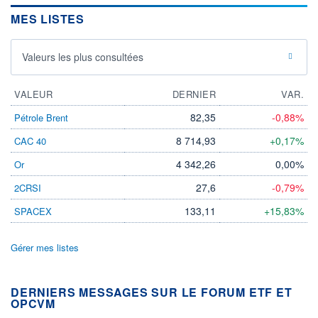
MES LISTES
Valeurs les plus consultées
VALEUR
DERNIER
VAR.
82,35
-0,88%
Pétrole Brent
8 714,93
+0,17%
CAC 40
4 342,26
0,00%
Or
27,6
-0,79%
2CRSI
133,11
+15,83%
SPACEX
Gérer mes listes
DERNIERS MESSAGES SUR LE FORUM ETF ET
OPCVM