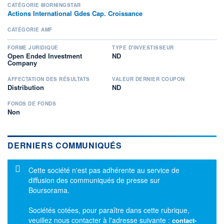
CATÉGORIE MORNINGSTAR
Actions International Gdes Cap. Croissance
CATÉGORIE AMF
FORME JURIDIQUE
TYPE D'INVESTISSEUR
Open Ended Investment
ND
Company
AFFECTATION DES RÉSULTATS
VALEUR DERNIER COUPON
Distribution
ND
FONDS DE FONDS
Non
DERNIERS COMMUNIQUÉS
Message d'information
Cette société n'est pas adhérente au service de
diffusion des communiqués de presse sur
Boursorama.
Sociétés cotées, pour paraître dans cette rubrique,
veuillez nous contacter à l'adresse suivante :
contact-