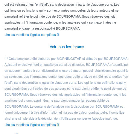
ont été retranscrites "en l'état", sans déclaration ni garantie d'aucune sorte. Les
opinions ou estimations qui y sont exprimées sont celles de leurs auteurs et ne
sauraient refléter le point de vue de BOURSORAMA. Sous réserves des lois
applicables, ni l'information contenue, ni les analyses qui y sont exprimées ne
sauraient engager la responsabilité BOURSORAMA.
Lire les mentions légales complètes
Voir tous les forums
(1)
Cette analyse a été élaborée par MORNINGSTAR et diffusée par BOURSORAMA .
Agissant exclusivement en qualité de canal de diffusion, BOURSORAMA n'a participé
en aucune manière à son élaboration ni exercé aucun pouvoir discrétionnaire quant à
sa sélection. Les informations contenues dans cette analyse ont été retranscrites "en
l'état", sans déclaration ni garantie d'aucune sorte. Les opinions ou estimations qui y
sont exprimées sont celles de ses auteurs et ne sauraient refléter le point de vue de
BOURSORAMA. Sous réserves des lois applicables, ni l'information contenue, ni les
analyses qui y sont exprimées ne sauraient engager la responsabilité de
BOURSORAMA. Le contenu de l'analyse mis à disposition par BOURSORAMA est
fourni uniquement à titre d'information et n'a pas de valeur contractuelle. Il constitue
ainsi une simple aide à la décision dont l'utilisateur conserve l'absolue maîtrise.
Lire les mentions légales complètes