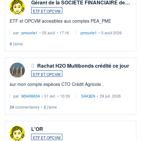
Gérant de la SOCIETE FINANCIAIRE de…
ETF ET OPCVM
ETF et OPCVM accesibles aux comptes PEA_PME
par
pmourie1
•
05 août
•
17:16
pmourie1
•
5 août 2026
0
j'aime
Rachat H2O Multibonds crédité ce jour
ETF ET OPCVM
sur mon compte espèces CTO Crédit Agricole .
par
M3406634
•
01 avr.
•
10:39
SAIQEN
•
29 juil. 2026
24
commentaires
•
2
j'aime
L'OR
ETF ET OPCVM