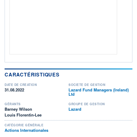
208M / 31.03.23
NOTATION MORNINGSTAR ⁽¹⁾
RISQUE DU FONDS (SRI)
4
/7
+ PORTEFEUILLE
+ LISTE
CARACTÉRISTIQUES
DATE DE CRÉATION
SOCIÉTÉ DE GESTION
31.08.2022
Lazard Fund Managers (Ireland)
Ltd
GÉRANTS
GROUPE DE GESTION
Barney Wilson
Lazard
Louis Florentin-Lee
CATÉGORIE GÉNÉRALE
Actions Internationales