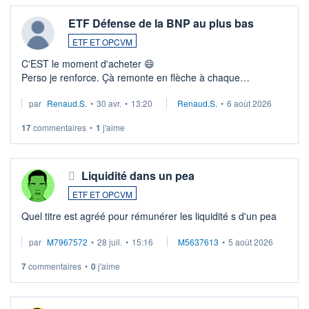
ETF Défense de la BNP au plus bas
ETF ET OPCVM
C'EST le moment d'acheter 😄​
Perso je renforce. Çà remonte en flèche à chaque
suspission d'accord dans.la guerre du moyen-orient.
par
Renaud.S.
•
30 avr.
•
13:20
Renaud.S.
•
6 août 2026
Investissement long terme tip top pour sa retraite.
LU3 ...
17
commentaires
•
1
j'aime
Liquidité dans un pea
ETF ET OPCVM
Quel titre est agréé pour rémunérer les liquidité s d'un pea
par
M7967572
•
28 juil.
•
15:16
M5637613
•
5 août 2026
7
commentaires
•
0
j'aime