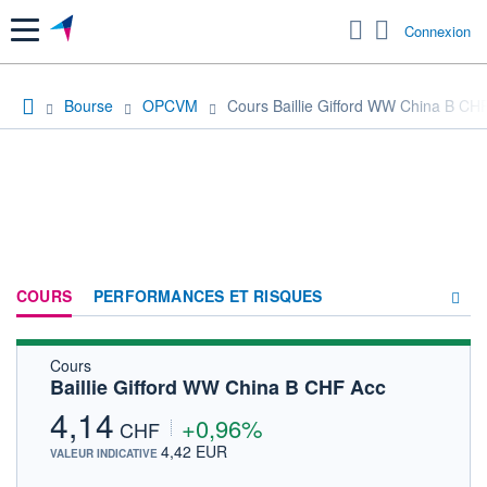
Menu
Connexion
Bourse
OPCVM
Cours Baillie Gifford WW China B CH
COURS
PERFORMANCES ET RISQUES
Cours
COMPOSITION
Baillie Gifford WW China B CHF Acc
ACTUALITÉS
4,14
+0,96%
CHF
FORUM
4,42 EUR
VALEUR INDICATIVE
HISTORIQUE