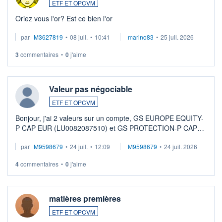
ETF ET OPCVM
Oriez vous l'or? Est ce bien l'or
par
M3627819
•
08 juil.
•
10:41
marino83
•
25 juil. 2026
3
commentaires
•
0
j'aime
Valeur pas négociable
ETF ET OPCVM
Bonjour, j'ai 2 valeurs sur un compte, GS EUROPE EQUITY-
P CAP EUR (LU0082087510) et GS PROTECTION-P CAP
EUR (LU0546913194), que je souhaite vendre. Lorsque je
par
M9598679
•
24 juil.
•
12:09
M9598679
•
24 juil. 2026
veux procéder à la vente, on me signale ...
4
commentaires
•
0
j'aime
matières premières
ETF ET OPCVM