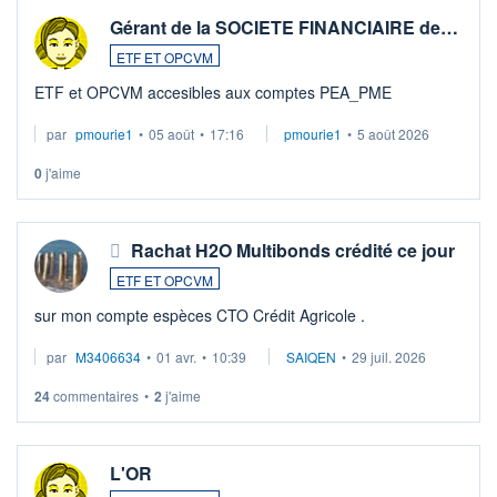
Gérant de la SOCIETE FINANCIAIRE de…
ETF ET OPCVM
ETF et OPCVM accesibles aux comptes PEA_PME
par
pmourie1
•
05 août
•
17:16
pmourie1
•
5 août 2026
0
j'aime
Rachat H2O Multibonds crédité ce jour
ETF ET OPCVM
sur mon compte espèces CTO Crédit Agricole .
par
M3406634
•
01 avr.
•
10:39
SAIQEN
•
29 juil. 2026
24
commentaires
•
2
j'aime
L'OR