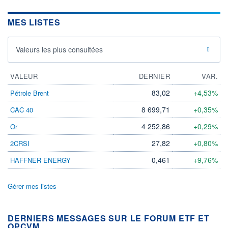
MES LISTES
Valeurs les plus consultées
VALEUR
DERNIER
VAR.
83,02
+4,53%
Pétrole Brent
8 699,71
+0,35%
CAC 40
4 252,86
+0,29%
Or
27,82
+0,80%
2CRSI
0,461
+9,76%
HAFFNER ENERGY
Gérer mes listes
DERNIERS MESSAGES SUR LE FORUM ETF ET
OPCVM