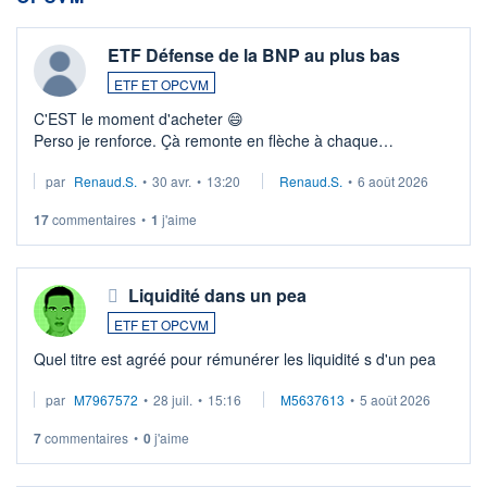
ETF Défense de la BNP au plus bas
ETF ET OPCVM
C'EST le moment d'acheter 😄​
Perso je renforce. Çà remonte en flèche à chaque
suspission d'accord dans.la guerre du moyen-orient.
par
Renaud.S.
•
30 avr.
•
13:20
Renaud.S.
•
6 août 2026
Investissement long terme tip top pour sa retraite.
LU3 ...
17
commentaires
•
1
j'aime
Liquidité dans un pea
ETF ET OPCVM
Quel titre est agréé pour rémunérer les liquidité s d'un pea
par
M7967572
•
28 juil.
•
15:16
M5637613
•
5 août 2026
7
commentaires
•
0
j'aime