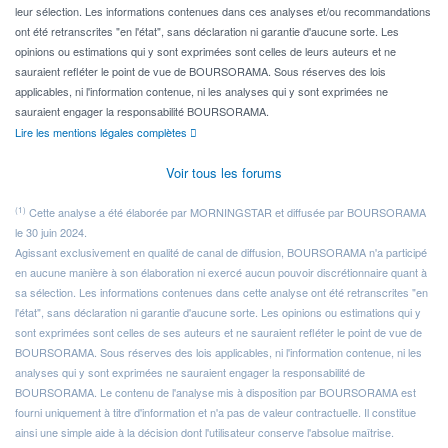
leur sélection. Les informations contenues dans ces analyses et/ou recommandations
ont été retranscrites "en l'état", sans déclaration ni garantie d'aucune sorte. Les
opinions ou estimations qui y sont exprimées sont celles de leurs auteurs et ne
sauraient refléter le point de vue de BOURSORAMA. Sous réserves des lois
applicables, ni l'information contenue, ni les analyses qui y sont exprimées ne
sauraient engager la responsabilité BOURSORAMA.
Lire les mentions légales complètes
Voir tous les forums
(1)
Cette analyse a été élaborée par MORNINGSTAR et diffusée par BOURSORAMA
le 30 juin 2024.
Agissant exclusivement en qualité de canal de diffusion, BOURSORAMA n'a participé
en aucune manière à son élaboration ni exercé aucun pouvoir discrétionnaire quant à
sa sélection. Les informations contenues dans cette analyse ont été retranscrites "en
l'état", sans déclaration ni garantie d'aucune sorte. Les opinions ou estimations qui y
sont exprimées sont celles de ses auteurs et ne sauraient refléter le point de vue de
BOURSORAMA. Sous réserves des lois applicables, ni l'information contenue, ni les
analyses qui y sont exprimées ne sauraient engager la responsabilité de
BOURSORAMA. Le contenu de l'analyse mis à disposition par BOURSORAMA est
fourni uniquement à titre d'information et n'a pas de valeur contractuelle. Il constitue
ainsi une simple aide à la décision dont l'utilisateur conserve l'absolue maîtrise.