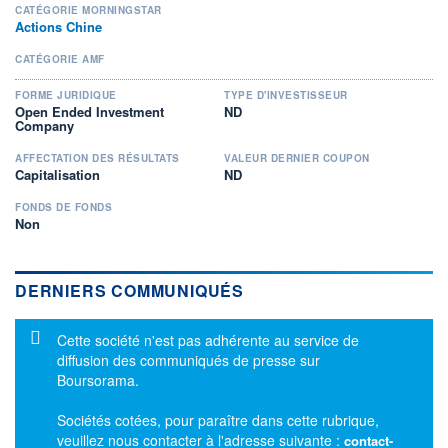
CATÉGORIE MORNINGSTAR
Actions Chine
CATÉGORIE AMF
FORME JURIDIQUE
TYPE D'INVESTISSEUR
Open Ended Investment
ND
Company
AFFECTATION DES RÉSULTATS
VALEUR DERNIER COUPON
Capitalisation
ND
FONDS DE FONDS
Non
DERNIERS COMMUNIQUÉS
Message d'information
Cette société n'est pas adhérente au service de
diffusion des communiqués de presse sur
Boursorama.
Sociétés cotées, pour paraître dans cette rubrique,
veuillez nous contacter à l'adresse suivante :
contact-