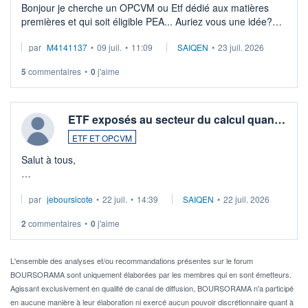
Bonjour je cherche un OPCVM ou Etf dédié aux matières
premières et qui soit éligible PEA... Auriez vous une idée?
Merci de vos conseils
par
M4141137
•
09 juil.
•
11:09
SAIQEN
•
23 juil. 2026
5
commentaires
•
0
j'aime
ETF exposés au secteur du calcul quan…
ETF ET OPCVM
Salut à tous,
Je cherche à investir sur le secteur du calcul quantique, mais
par
jeboursicote
•
22 juil.
•
14:39
SAIQEN
•
22 juil. 2026
via un ETF plutôt que des actions individuelles.
2
commentaires
•
0
j'aime
Idéalement, je voudrais qu'il soit éligible au PEA.
Pour l' ...
L'ensemble des analyses et/ou recommandations présentes sur le forum
BOURSORAMA sont uniquement élaborées par les membres qui en sont émetteurs.
Agissant exclusivement en qualité de canal de diffusion, BOURSORAMA n'a participé
en aucune manière à leur élaboration ni exercé aucun pouvoir discrétionnaire quant à