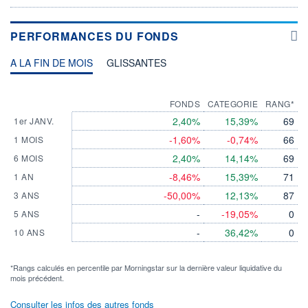
PERFORMANCES DU FONDS
A LA FIN DE MOIS
GLISSANTES
FONDS
CATEGORIE
RANG*
2,40%
15,39%
69
1er JANV.
-1,60%
-0,74%
66
1 MOIS
2,40%
14,14%
69
6 MOIS
-8,46%
15,39%
71
1 AN
-50,00%
12,13%
87
3 ANS
-
-19,05%
0
5 ANS
-
36,42%
0
10 ANS
*Rangs calculés en percentile par Morningstar sur la dernière valeur liquidative du
mois précédent.
Consulter les infos des autres fonds