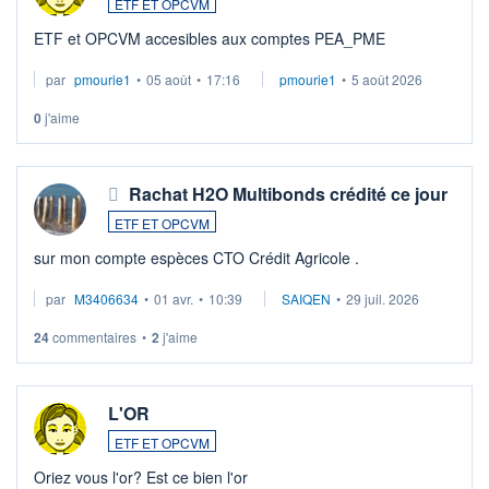
ETF ET OPCVM
ETF et OPCVM accesibles aux comptes PEA_PME
par
pmourie1
•
05 août
•
17:16
pmourie1
•
5 août 2026
0
j'aime
Rachat H2O Multibonds crédité ce jour
ETF ET OPCVM
sur mon compte espèces CTO Crédit Agricole .
par
M3406634
•
01 avr.
•
10:39
SAIQEN
•
29 juil. 2026
24
commentaires
•
2
j'aime
L'OR
ETF ET OPCVM
Oriez vous l'or? Est ce bien l'or