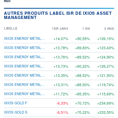
Non
AUTRES PRODUITS LABEL ISR DE IXIOS ASSET
MANAGEMENT
LIBELLE
1ER JANV
1 AN
3 ANS
IXIOS ENERGY METALS S
+14,07%
+90,55%
+126,15%
IXIOS ENERGY METALS I
+13,78%
+89,83%
+123,43%
IXIOS ENERGY METALS I EUR
+13,76%
+89,52%
+124,90%
IXIOS ENERGY METALS I CHF
+13,73%
+90,22%
+126,27%
IXIOS ENERGY METALS P EUR
+13,35%
+88,52%
+121,50%
IXIOS ENERGY METALS P
+13,31%
+88,50%
+119,74%
IXIOS ENERGY METALS R EUR
+11,72%
+85,35%
+115,69%
IXIOS GOLD F
-6,33%
+70,72%
+234,69%
IXIOS GOLD S
-6,51%
+70,22%
+233,55%