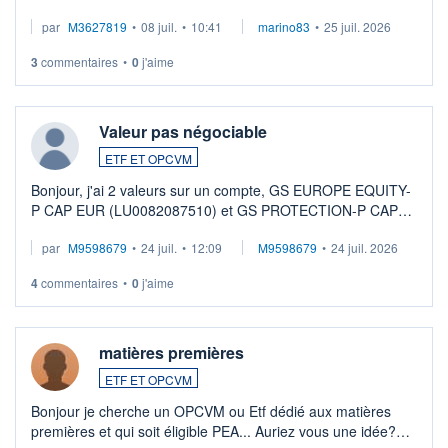
par
M3627819
•
08 juil.
•
10:41
marino83
•
25 juil. 2026
3
commentaires
•
0
j'aime
Valeur pas négociable
ETF ET OPCVM
Bonjour, j'ai 2 valeurs sur un compte, GS EUROPE EQUITY-
P CAP EUR (LU0082087510) et GS PROTECTION-P CAP
EUR (LU0546913194), que je souhaite vendre. Lorsque je
par
M9598679
•
24 juil.
•
12:09
M9598679
•
24 juil. 2026
veux procéder à la vente, on me signale ...
4
commentaires
•
0
j'aime
matières premières
ETF ET OPCVM
Bonjour je cherche un OPCVM ou Etf dédié aux matières
premières et qui soit éligible PEA... Auriez vous une idée?