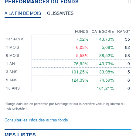
PERFORMANCES DU FONDS
A LA FIN DE MOIS
GLISSANTES
FONDS
CATEGORIE
RANG*
7,52%
43,73%
55
1er JANV.
-6,03%
5,08%
82
1 MOIS
-5,58%
38,52%
58
6 MOIS
76,92%
43,73%
9
1 AN
101,25%
33,98%
5
3 ANS
124,39%
74,59%
6
5 ANS
-
161,21%
0
10 ANS
*Rangs calculés en percentile par Morningstar sur la dernière valeur liquidative du
mois précédent.
Consulter les infos des autres fonds
MES LISTES