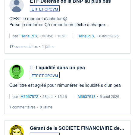
ETF Défense de la BNP au plus bas
ETF ET OPCVM
C'EST le moment d'acheter 😄​
Perso je renforce. Çà remonte en flèche à chaque
suspission d'accord dans.la guerre du moyen-orient.
par
Renaud.S.
•
30 avr.
•
13:20
Renaud.S.
•
6 août 2026
Investissement long terme tip top pour sa retraite.
LU3 ...
17
commentaires
•
1
j'aime
Liquidité dans un pea
ETF ET OPCVM
Quel titre est agréé pour rémunérer les liquidité s d'un pea
par
M7967572
•
28 juil.
•
15:16
M5637613
•
5 août 2026
7
commentaires
•
0
j'aime
Gérant de la SOCIETE FINANCIAIRE de…