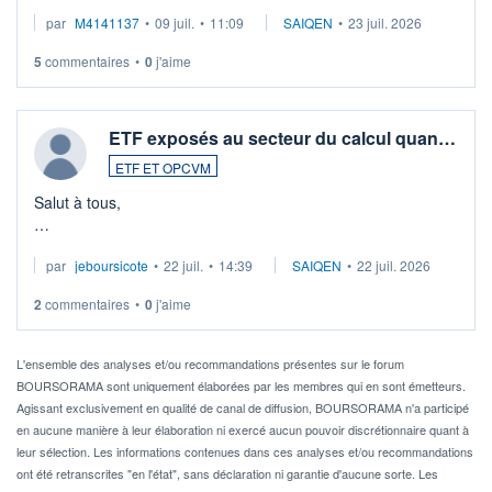
Merci de vos conseils
par
M4141137
•
09 juil.
•
11:09
SAIQEN
•
23 juil. 2026
5
commentaires
•
0
j'aime
ETF exposés au secteur du calcul quan…
ETF ET OPCVM
Salut à tous,
Je cherche à investir sur le secteur du calcul quantique, mais
par
jeboursicote
•
22 juil.
•
14:39
SAIQEN
•
22 juil. 2026
via un ETF plutôt que des actions individuelles.
2
commentaires
•
0
j'aime
Idéalement, je voudrais qu'il soit éligible au PEA.
Pour l' ...
L'ensemble des analyses et/ou recommandations présentes sur le forum
BOURSORAMA sont uniquement élaborées par les membres qui en sont émetteurs.
Agissant exclusivement en qualité de canal de diffusion, BOURSORAMA n'a participé
en aucune manière à leur élaboration ni exercé aucun pouvoir discrétionnaire quant à
leur sélection. Les informations contenues dans ces analyses et/ou recommandations
ont été retranscrites "en l'état", sans déclaration ni garantie d'aucune sorte. Les