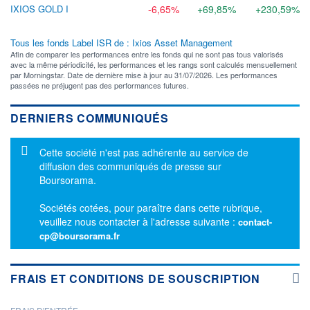
IXIOS GOLD I
-6,65%
+69,85%
+230,59%
Tous les fonds Label ISR de : Ixios Asset Management
Afin de comparer les performances entre les fonds qui ne sont pas tous valorisés
avec la même périodicité, les performances et les rangs sont calculés mensuellement
par Morningstar. Date de dernière mise à jour au 31/07/2026. Les performances
passées ne préjugent pas des performances futures.
DERNIERS COMMUNIQUÉS
Message d'information
Cette société n'est pas adhérente au service de
diffusion des communiqués de presse sur
Boursorama.
Sociétés cotées, pour paraître dans cette rubrique,
veuillez nous contacter à l'adresse suivante :
contact-
cp@boursorama.fr
FRAIS ET CONDITIONS DE SOUSCRIPTION