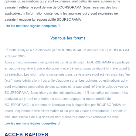
opinions ou estimations qui y sont exprimées sont celles de leurs auteurs et ne
sauraient refléter le point de vue de BOURSORAMA. Sous réserves des lois
applicables, ni l'information contenue, ni les analyses qui y sont exprimées ne
sauraient engager la responsabilité BOURSORAMA.
Lire les mentions légales complètes
Voir tous les forums
(1)
Cette analyse a été élaborée par MORNINGSTAR et diffusée par BOURSORAMA
le 30 juin 2026.
Agissant exclusivement en qualité de canal de diffusion, BOURSORAMA n'a participé
en aucune manière à son élaboration ni exercé aucun pouvoir discrétionnaire quant à
sa sélection. Les informations contenues dans cette analyse ont été retranscrites "en
l'état", sans déclaration ni garantie d'aucune sorte. Les opinions ou estimations qui y
sont exprimées sont celles de ses auteurs et ne sauraient refléter le point de vue de
BOURSORAMA. Sous réserves des lois applicables, ni l'information contenue, ni les
analyses qui y sont exprimées ne sauraient engager la responsabilité de
BOURSORAMA. Le contenu de l'analyse mis à disposition par BOURSORAMA est
fourni uniquement à titre d'information et n'a pas de valeur contractuelle. Il constitue
ainsi une simple aide à la décision dont l'utilisateur conserve l'absolue maîtrise.
Lire les mentions légales complètes
ACCÈS RAPIDES