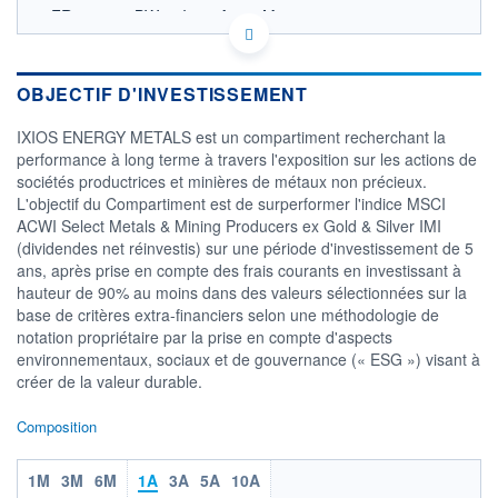
FR0014001BW4 - Ixios Asset Management
OPCVM DERNIER COURS CONNU AU 04/08/2026
Consulter le prospectus / DIC
OBJECTIF D'INVESTISSEMENT
4 000
IXIOS ENERGY METALS est un compartiment recherchant la
3 000
performance à long terme à travers l'exposition sur les actions de
sociétés productrices et minières de métaux non précieux.
2 000
L'objectif du Compartiment est de surperformer l'indice MSCI
1 000
ACWI Select Metals & Mining Producers ex Gold & Silver IMI
01/12
31/03
31/07
(dividendes net réinvestis) sur une période d'investissement de 5
ans, après prise en compte des frais courants en investissant à
CATÉGORIE MORNINGSTAR
hauteur de 90% au moins dans des valeurs sélectionnées sur la
Actions Secteur
base de critères extra-financiers selon une méthodologie de
Ressources Naturelles
notation propriétaire par la prise en compte d'aspects
FONDS PARTENAIRES
environnementaux, sociaux et de gouvernance (« ESG ») visant à
TARIFS PRIVILÉGIÉS
0%
créer de la valeur durable.
ÉLIGIBILITÉ
Composition
PEA
PEA-PME
BOURSOVIE LUX
BOURSOVIE
CTO BUSINESS
Non éligible Boursobank
1M
3M
6M
1A
3A
5A
10A