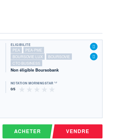
ÉLIGIBILITÉ
PEA
PEA-PME
BOURSOVIE LUX
BOURSOVIE
CTO BUSINESS
Non éligible Boursobank
NOTATION MORNINGSTAR ⁽¹⁾
ACHETER
VENDRE