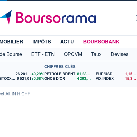
MOBILIER
IMPÔTS
ACTU
BOURSOBANK
 de Bourse
ETF - ETN
OPCVM
Taux
Devises
CHIFFRES-CLÉS
26 201,62
+0,29%
PÉTROLE BRENT
81,28
$US
EUR/USD
1,1522
EURO STOXX 50
6 521,01
+0,68%
ONCE D'OR
4 263,20
$US
VIX INDEX
15,37
ct Alt IN H CHF