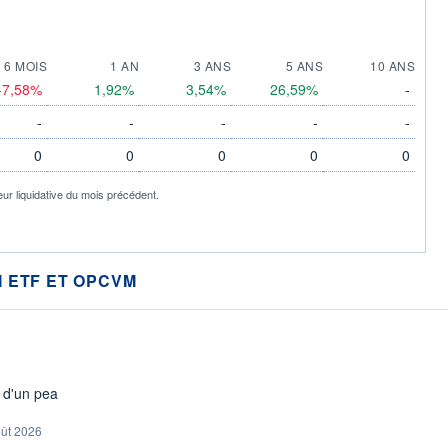
6 MOIS
1 AN
3 ANS
5 ANS
10 ANS
-7,58%
1,92%
3,54%
26,59%
-
-
-
-
-
-
0
0
0
0
0
eur liquidative du mois précédent.
 ETF ET OPCVM
s d'un pea
oût 2026