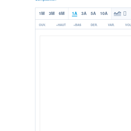
1M
3M
6M
1A
3A
5A
10A
OUV.
+HAUT
+BAS
DER.
VAR.
VOL