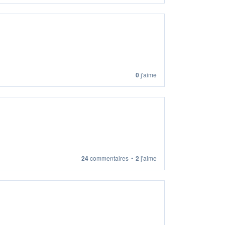
0
j'aime
24
commentaires
•
2
j'aime