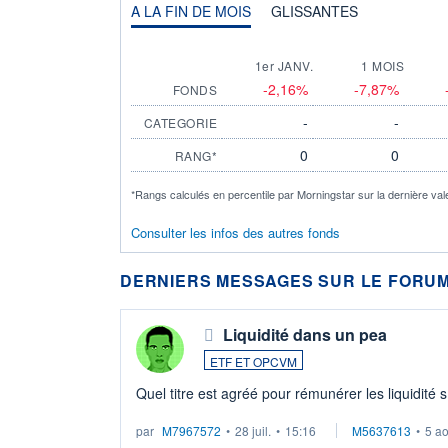
A LA FIN DE MOIS
GLISSANTES
1er JANV.
1 MOIS
-2,16%
-7,87%
FONDS
-
-
CATEGORIE
0
0
RANG*
*Rangs calculés en percentile par Morningstar sur la dernière val
Consulter les infos des autres fonds
DERNIERS MESSAGES SUR LE FORUM
Liquidité dans un pea
ETF ET OPCVM
Quel titre est agréé pour rémunérer les liquidité 
par
M7967572
•
28 juil.
•
15:16
M5637613
•
5 a