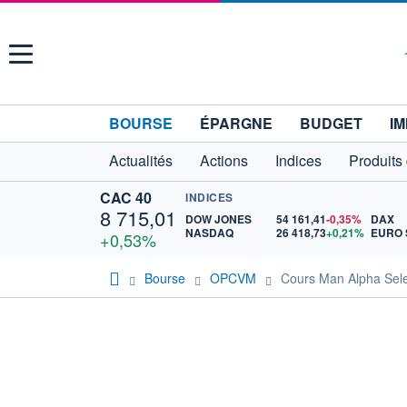
Menu
BOURSE
ÉPARGNE
BUDGET
IM
Actualités
Actions
Indices
Produits
CAC 40
INDICES
8 715,01
DOW JONES
54 161,41
-0,35%
DAX
NASDAQ
26 418,73
+0,21%
+0,53%
Bourse
OPCVM
Cours Man Alpha Sele