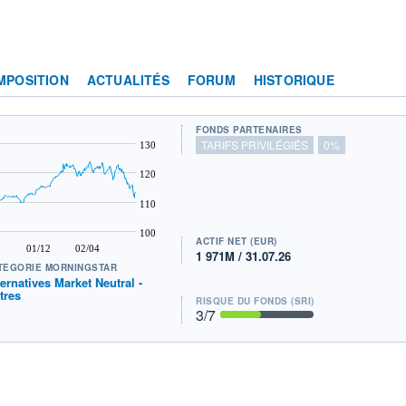
MPOSITION
ACTUALITÉS
FORUM
HISTORIQUE
FONDS PARTENAIRES
TARIFS PRIVILÉGIÉS
0%
130
120
110
100
ACTIF NET (EUR)
01/12
02/04
1 971M / 31.07.26
TÉGORIE MORNINGSTAR
ternatives Market Neutral -
tres
RISQUE DU FONDS (SRI)
3
/7