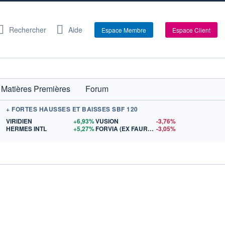
Rechercher
Aide
Espace Membre
Espace Client
Matières Premières
Forum
+ FORTES HAUSSES ET BAISSES SBF 120
$US
VIRIDIEN
+6,93%
VUSION
-3,76%
$US
HERMES INTL
+5,27%
FORVIA (EX FAURECIA)
-3,05%