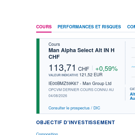
COURS
PERFORMANCES ET RISQUES
CO
Cours
Man Alpha Select Alt IN H
CHF
113,71
+0,59%
CHF
121,52 EUR
VALEUR INDICATIVE
IE00BMZ59K67 - Man Group Ltd
OPCVM DERNIER COURS CONNU AU
CA
Al
04/08/2026
Au
Consulter le prospectus / DIC
OBJECTIF D'INVESTISSEMENT
Composition