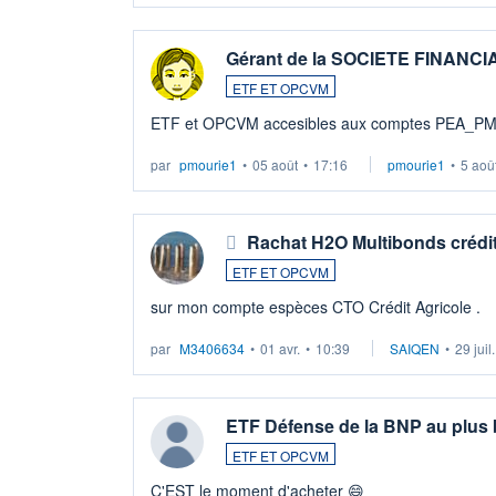
Gérant de la SOCIETE FINANC
ETF ET OPCVM
ETF et OPCVM accesibles aux comptes PEA_P
par
pmourie1
•
05 août
•
17:16
pmourie1
•
5 aoû
Rachat H2O Multibonds crédit
ETF ET OPCVM
sur mon compte espèces CTO Crédit Agricole .
par
M3406634
•
01 avr.
•
10:39
SAIQEN
•
29 juil
ETF Défense de la BNP au plus
ETF ET OPCVM
C'EST le moment d'acheter 😄​