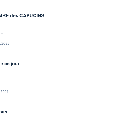
IAIRE des CAPUCINS
ME
t 2026
é ce jour
. 2026
 bas