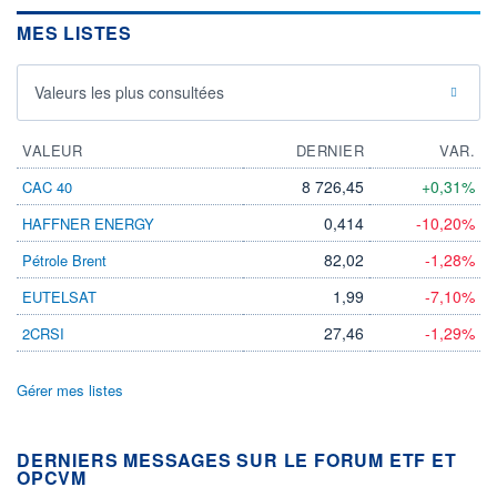
MES LISTES
Valeurs les plus consultées
VALEUR
DERNIER
VAR.
8 726,45
+0,31%
CAC 40
0,414
-10,20%
HAFFNER ENERGY
82,02
-1,28%
Pétrole Brent
1,99
-7,10%
EUTELSAT
27,46
-1,29%
2CRSI
Gérer mes listes
DERNIERS MESSAGES SUR LE FORUM ETF ET
OPCVM