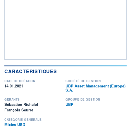
ACTIF NET (EUR)
381M / 31.07.26
NOTATION MORNINGSTAR ⁽¹⁾
RISQUE DU FONDS (SRI)
2
/7
+ PORTEFEUILLE
+ LISTE
CARACTÉRISTIQUES
DATE DE CRÉATION
SOCIÉTÉ DE GESTION
14.01.2021
UBP Asset Management (Europe)
S.A.
GÉRANTS
GROUPE DE GESTION
Sébastien Richalet
UBP
François Seurre
CATÉGORIE GÉNÉRALE
Mixtes USD