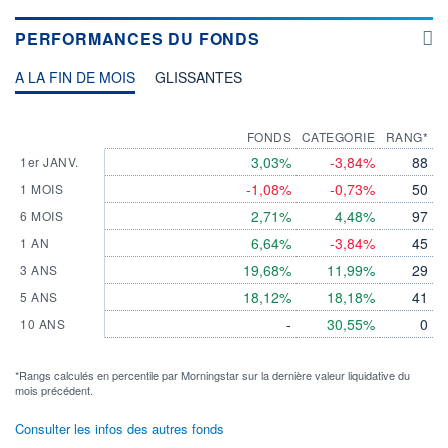
PERFORMANCES DU FONDS
A LA FIN DE MOIS
GLISSANTES
FONDS
CATEGORIE
RANG*
3,03%
-3,84%
88
1er JANV.
-1,08%
-0,73%
50
1 MOIS
2,71%
4,48%
97
6 MOIS
6,64%
-3,84%
45
1 AN
19,68%
11,99%
29
3 ANS
18,12%
18,18%
41
5 ANS
-
30,55%
0
10 ANS
*Rangs calculés en percentile par Morningstar sur la dernière valeur liquidative du
mois précédent.
Consulter les infos des autres fonds