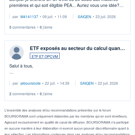
premières et qui soit éligible PEA... Auriez vous une idée?
Merci de vos conseils
par
M4141137
•
09 juil.
•
11:09
SAIQEN
•
23 juil. 2026
5
commentaires
•
0
j'aime
ETF exposés au secteur du calcul quan…
ETF ET OPCVM
Salut à tous,
Je cherche à investir sur le secteur du calcul quantique, mais
par
jeboursicote
•
22 juil.
•
14:39
SAIQEN
•
22 juil. 2026
via un ETF plutôt que des actions individuelles.
2
commentaires
•
0
j'aime
Idéalement, je voudrais qu'il soit éligible au PEA.
Pour l' ...
L'ensemble des analyses et/ou recommandations présentes sur le forum
BOURSORAMA sont uniquement élaborées par les membres qui en sont émetteurs.
Agissant exclusivement en qualité de canal de diffusion, BOURSORAMA n'a participé
en aucune manière à leur élaboration ni exercé aucun pouvoir discrétionnaire quant à
leur sélection. Les informations contenues dans ces analyses et/ou recommandations