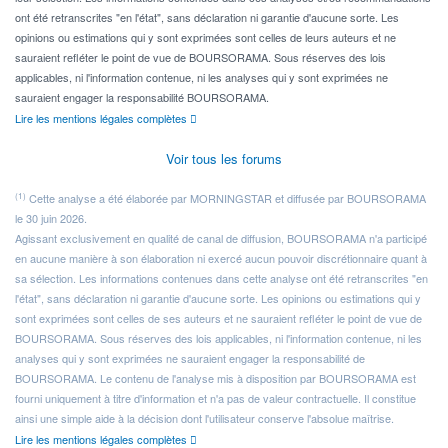
ont été retranscrites "en l'état", sans déclaration ni garantie d'aucune sorte. Les
opinions ou estimations qui y sont exprimées sont celles de leurs auteurs et ne
sauraient refléter le point de vue de BOURSORAMA. Sous réserves des lois
applicables, ni l'information contenue, ni les analyses qui y sont exprimées ne
sauraient engager la responsabilité BOURSORAMA.
Lire les mentions légales complètes
Voir tous les forums
(1)
Cette analyse a été élaborée par MORNINGSTAR et diffusée par BOURSORAMA
le 30 juin 2026.
Agissant exclusivement en qualité de canal de diffusion, BOURSORAMA n'a participé
en aucune manière à son élaboration ni exercé aucun pouvoir discrétionnaire quant à
sa sélection. Les informations contenues dans cette analyse ont été retranscrites "en
l'état", sans déclaration ni garantie d'aucune sorte. Les opinions ou estimations qui y
sont exprimées sont celles de ses auteurs et ne sauraient refléter le point de vue de
BOURSORAMA. Sous réserves des lois applicables, ni l'information contenue, ni les
analyses qui y sont exprimées ne sauraient engager la responsabilité de
BOURSORAMA. Le contenu de l'analyse mis à disposition par BOURSORAMA est
fourni uniquement à titre d'information et n'a pas de valeur contractuelle. Il constitue
ainsi une simple aide à la décision dont l'utilisateur conserve l'absolue maîtrise.
Lire les mentions légales complètes