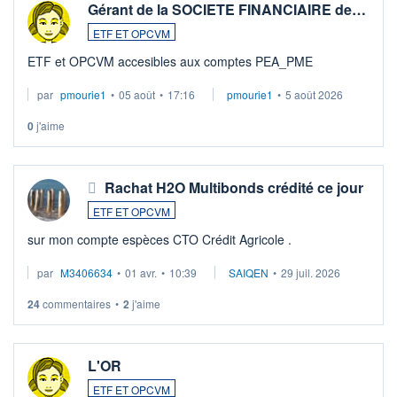
Gérant de la SOCIETE FINANCIAIRE de…
ETF ET OPCVM
ETF et OPCVM accesibles aux comptes PEA_PME
par
pmourie1
•
05 août
•
17:16
pmourie1
•
5 août 2026
0
j'aime
Rachat H2O Multibonds crédité ce jour
ETF ET OPCVM
sur mon compte espèces CTO Crédit Agricole .
par
M3406634
•
01 avr.
•
10:39
SAIQEN
•
29 juil. 2026
24
commentaires
•
2
j'aime
L'OR
ETF ET OPCVM