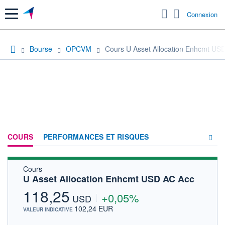
Menu
Connexion
Bourse
OPCVM
Cours U Asset Allocation Enhcmt US
COURS
PERFORMANCES ET RISQUES
Cours
COMPOSITION
U Asset Allocation Enhcmt USD AC Acc
ACTUALITÉS
118,25
+0,05%
USD
FORUM
102,24 EUR
VALEUR INDICATIVE
HISTORIQUE