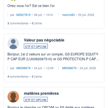
Oriez vous l'or? Est ce bien l'or
par
M3627819
•
08 juil.
•
10:41
marino83
•
25 juil. 2026
3
commentaires
•
0
j'aime
Valeur pas négociable
ETF ET OPCVM
Bonjour, j'ai 2 valeurs sur un compte, GS EUROPE EQUITY-
P CAP EUR (LU0082087510) et GS PROTECTION-P CAP
EUR (LU0546913194), que je souhaite vendre. Lorsque je
par
M9598679
•
24 juil.
•
12:09
M9598679
•
24 juil. 2026
veux procéder à la vente, on me signale ...
4
commentaires
•
0
j'aime
matières premières
ETF ET OPCVM
Bonjour je cherche un OPCVM ou Etf dédié aux matières