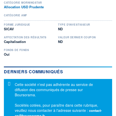
CATÉGORIE MORNINGSTAR
Allocation USD Prudente
CATÉGORIE AMF
FORME JURIDIQUE
TYPE D'INVESTISSEUR
SICAV
ND
AFFECTATION DES RÉSULTATS
VALEUR DERNIER COUPON
Capitalisation
ND
FONDS DE FONDS
Oui
DERNIERS COMMUNIQUÉS
Message d'information
Cette société n'est pas adhérente au service de
diffusion des communiqués de presse sur
Boursorama.
Sociétés cotées, pour paraître dans cette rubrique,
veuillez nous contacter à l'adresse suivante :
contact-
cp@boursorama.fr