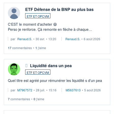
ETF Défense de la BNP au plus bas
ETF ET OPCVM
C'EST le moment d'acheter 😄​
Perso je renforce. Çà remonte en flèche à chaque
suspission d'accord dans.la guerre du moyen-orient.
par
Renaud.S.
•
30 avr.
•
13:20
Renaud.S.
•
6 août 2026
Investissement long terme tip top pour sa retraite.
LU3 ...
17
commentaires
•
1
j'aime
Liquidité dans un pea
ETF ET OPCVM
Quel titre est agréé pour rémunérer les liquidité s d'un pea
par
M7967572
•
28 juil.
•
15:16
M5637613
•
5 août 2026
7
commentaires
•
0
j'aime