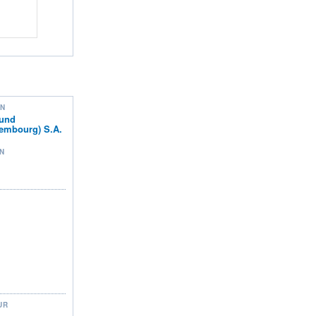
ON
Fund
embourg) S.A.
N
UR