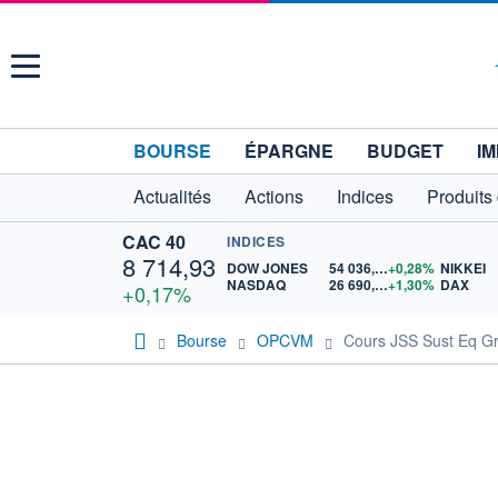
Menu
BOURSE
ÉPARGNE
BUDGET
IM
Actualités
Actions
Indices
Produits
CAC 40
INDICES
8 714,93
DOW JONES
54 036,93
+0,28%
NIKKEI
NASDAQ
26 690,62
+1,30%
DAX
+0,17%
Bourse
OPCVM
Cours JSS Sust Eq G