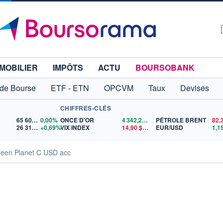
MOBILIER
IMPÔTS
ACTU
BOURSOBANK
 de Bourse
ETF - ETN
OPCVM
Taux
Devises
CHIFFRES-CLÉS
65 606,71
0,00%
ONCE D'OR
4 342,26
$US
PÉTROLE BRENT
82,
26 319,45
+0,69%
VIX INDEX
14,90
$US
EUR/USD
reen Planet C USD acc