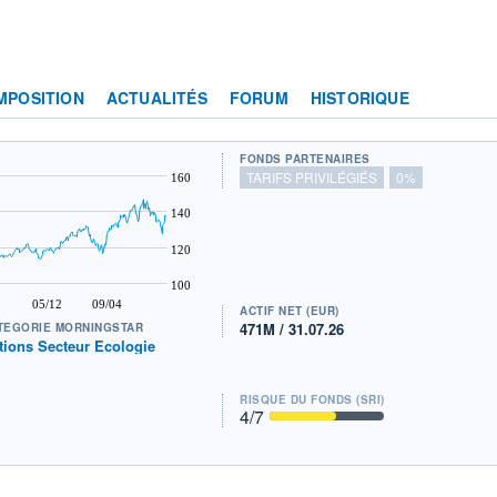
MPOSITION
ACTUALITÉS
FORUM
HISTORIQUE
FONDS PARTENAIRES
TARIFS PRIVILÉGIÉS
0%
160
140
120
100
05/12
09/04
ACTIF NET (EUR)
471M / 31.07.26
TÉGORIE MORNINGSTAR
tions Secteur Ecologie
RISQUE DU FONDS (SRI)
4
/7