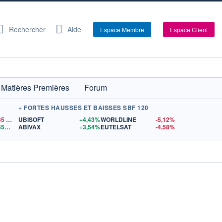
Rechercher
Aide
Espace Membre
Espace Client
Matières Premières
Forum
+ FORTES HAUSSES ET BAISSES SBF 120
35
$US
UBISOFT
+4,43%
WORLDLINE
-5,12%
1,1559
$US
ABIVAX
+3,54%
EUTELSAT
-4,58%