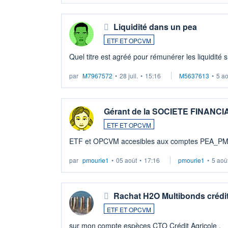
Liquidité dans un pea
ETF ET OPCVM
Quel titre est agréé pour rémunérer les liquidité 
par
M7967572
•
28 juil.
•
15:16
M5637613
•
5 a
Gérant de la SOCIETE FINANC
ETF ET OPCVM
ETF et OPCVM accesibles aux comptes PEA_P
par
pmourie1
•
05 août
•
17:16
pmourie1
•
5 aoû
Rachat H2O Multibonds crédit
ETF ET OPCVM
sur mon compte espèces CTO Crédit Agricole .