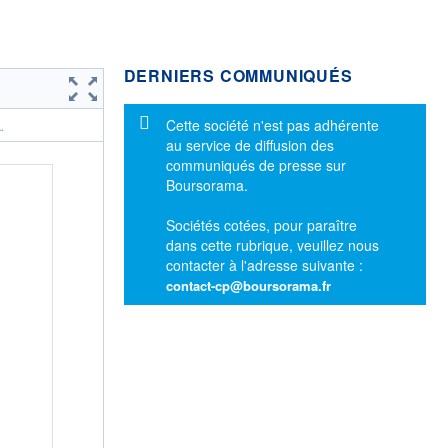
DERNIERS COMMUNIQUÉS
Message d'information
Cette société n'est pas adhérente
.
au service de diffusion des
communiqués de presse sur
Boursorama.
Sociétés cotées, pour paraître
dans cette rubrique, veuillez nous
contacter à l'adresse suivante :
contact-cp@boursorama.fr