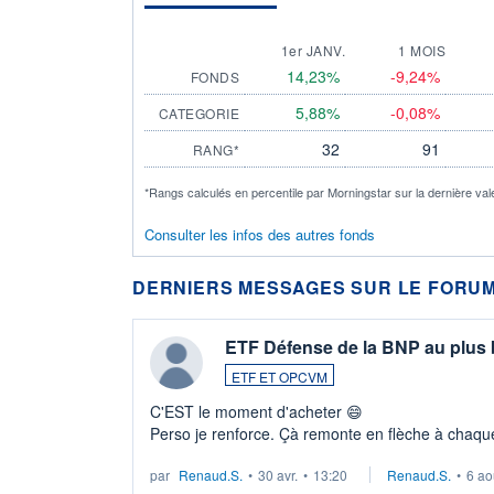
1er JANV.
1 MOIS
14,23%
-9,24%
FONDS
5,88%
-0,08%
CATEGORIE
32
91
RANG*
*Rangs calculés en percentile par Morningstar sur la dernière val
Consulter les infos des autres fonds
DERNIERS MESSAGES SUR LE FORUM
ETF Défense de la BNP au plus
ETF ET OPCVM
C'EST le moment d'acheter 😄​
Perso je renforce. Çà remonte en flèche à chaque
LU3 ...
par
Renaud.S.
•
30 avr.
•
13:20
Renaud.S.
•
6 ao