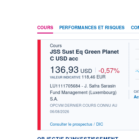
COURS
PERFORMANCES ET RISQUES
CO
Cours
JSS Sust Eq Green Planet
C USD acc
136,93
-0,57%
USD
118,46 EUR
VALEUR INDICATIVE
LU1111705684 - J. Safra Sarasin
Fund Management (Luxembourg)
CA
Ac
S.A.
OPCVM DERNIER COURS CONNU AU
06/08/2026
Consulter le prospectus / DIC
OBJECTIF D'INVESTISSEMENT