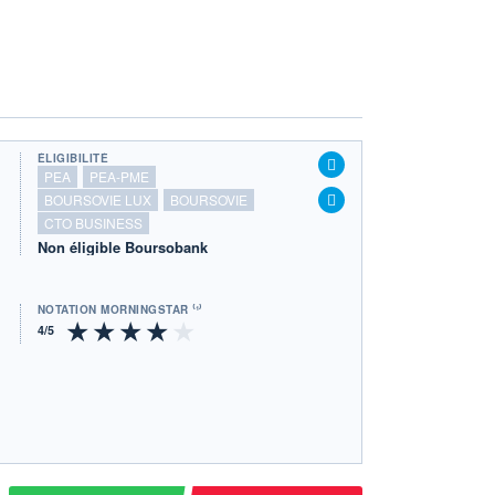
ÉLIGIBILITÉ
PEA
PEA-PME
BOURSOVIE LUX
BOURSOVIE
CTO BUSINESS
Non éligible Boursobank
NOTATION MORNINGSTAR ⁽¹⁾