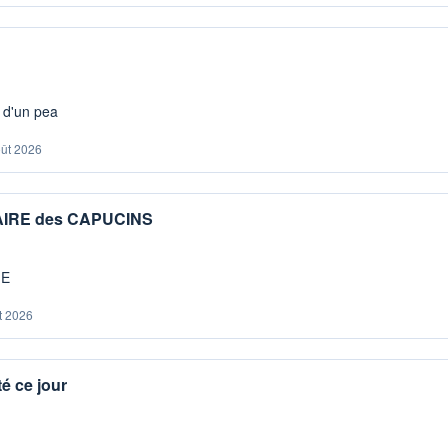
s d'un pea
oût 2026
IAIRE des CAPUCINS
ME
t 2026
é ce jour