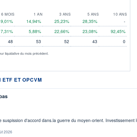
6 MOIS
1 AN
3 ANS
5 ANS
10 ANS
9,01%
14,94%
25,23%
28,35%
-
7,31%
5,88%
22,66%
23,08%
92,45%
48
53
52
43
0
eur liquidative du mois précédent.
 ETF ET OPCVM
 bas
 suspission d'accord dans.la guerre du moyen-orient. Investissement lo
ût 2026