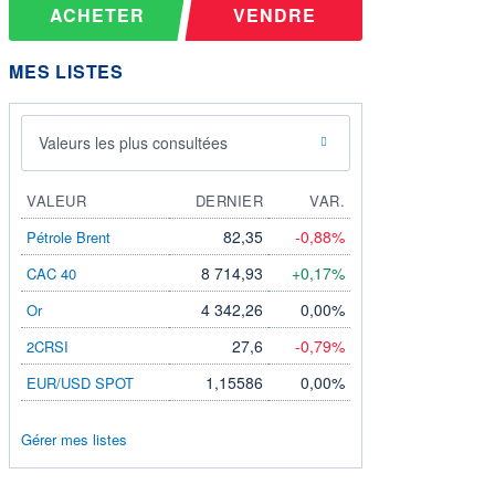
ACHETER
VENDRE
MES LISTES
Valeurs les plus consultées
VALEUR
DERNIER
VAR.
82,35
-0,88%
Pétrole Brent
8 714,93
+0,17%
CAC 40
4 342,26
0,00%
Or
27,6
-0,79%
2CRSI
1,15586
0,00%
EUR/USD SPOT
Gérer mes listes