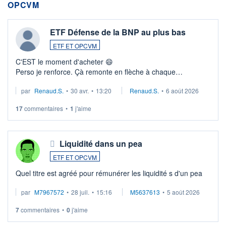
OPCVM
ETF Défense de la BNP au plus bas
ETF ET OPCVM
C'EST le moment d'acheter 😄​
Perso je renforce. Çà remonte en flèche à chaque
suspission d'accord dans.la guerre du moyen-orient.
par
Renaud.S.
•
30 avr.
•
13:20
Renaud.S.
•
6 août 2026
Investissement long terme tip top pour sa retraite.
LU3 ...
17
commentaires
•
1
j'aime
Liquidité dans un pea
ETF ET OPCVM
Quel titre est agréé pour rémunérer les liquidité s d'un pea
par
M7967572
•
28 juil.
•
15:16
M5637613
•
5 août 2026
7
commentaires
•
0
j'aime