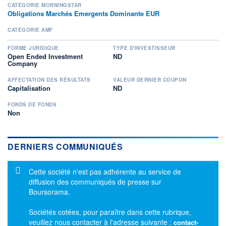
CATÉGORIE MORNINGSTAR
Obligations Marchés Emergents Dominante EUR
CATÉGORIE AMF
FORME JURIDIQUE
TYPE D'INVESTISSEUR
Open Ended Investment
ND
Company
AFFECTATION DES RÉSULTATS
VALEUR DERNIER COUPON
Capitalisation
ND
FONDS DE FONDS
Non
DERNIERS COMMUNIQUÉS
Message d'information
Cette société n'est pas adhérente au service de
diffusion des communiqués de presse sur
Boursorama.
Sociétés cotées, pour paraître dans cette rubrique,
veuillez nous contacter à l'adresse suivante :
contact-