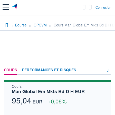
Menu
Connexion
Bourse
OPCVM
Cours Man Global Em Mkts Bd D H 
COURS
PERFORMANCES ET RISQUES
Cours
COMPOSITION
Man Global Em Mkts Bd D H EUR
ACTUALITÉS
95,04
+0,06%
EUR
FORUM
HISTORIQUE