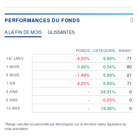
PERFORMANCES DU FONDS
A LA FIN DE MOIS
GLISSANTES
FONDS
CATEGORIE
RANG*
-4,20%
9,89%
71
1er JANV.
0,66%
0,54%
80
1 MOIS
-1,49%
5,69%
21
6 MOIS
-4,20%
9,89%
71
1 AN
-
24,91%
0
3 ANS
-
-0,05%
0
5 ANS
-
19,36%
0
10 ANS
*Rangs calculés en percentile par Morningstar sur la dernière valeur liquidative du
mois précédent.