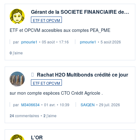
Gérant de la SOCIETE FINANCIAIRE de…
ETF ET OPCVM
ETF et OPCVM accesibles aux comptes PEA_PME
par
pmourie1
•
05 août
•
17:16
pmourie1
•
5 août 2026
0
j'aime
Rachat H2O Multibonds crédité ce jour
ETF ET OPCVM
sur mon compte espèces CTO Crédit Agricole .
par
M3406634
•
01 avr.
•
10:39
SAIQEN
•
29 juil. 2026
24
commentaires
•
2
j'aime
L'OR