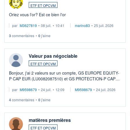
ETF ET OPCVM
Oriez vous l'or? Est ce bien l'or
par
M3627819
•
08 juil.
•
10:41
marino83
•
25 juil. 2026
3
commentaires
•
0
j'aime
Valeur pas négociable
ETF ET OPCVM
Bonjour, j'ai 2 valeurs sur un compte, GS EUROPE EQUITY-
P CAP EUR (LU0082087510) et GS PROTECTION-P CAP
EUR (LU0546913194), que je souhaite vendre. Lorsque je
par
M9598679
•
24 juil.
•
12:09
M9598679
•
24 juil. 2026
veux procéder à la vente, on me signale ...
4
commentaires
•
0
j'aime
matières premières
ETF ET OPCVM