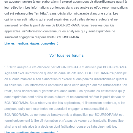
en aucune manière à leur élaboration ni exercé aucun pouvoir discrétionnaire quant à
leur sélection. Les informations contenues dans ces analyses et/ou recommandations
ont été retranscrites "en l'état", sans déclaration ni garantie d'aucune sorte. Les
opinions ou estimations qui y sont exprimées sont celles de leurs auteurs et ne
sauraient refléter le point de vue de BOURSORAMA. Sous réserves des lois
applicables, ni l'information contenue, ni les analyses qui y sont exprimées ne
sauraient engager la responsabilité BOURSORAMA.
Lire les mentions légales complètes
Voir tous les forums
(1)
Cette analyse a été élaborée par MORNINGSTAR et diffusée par BOURSORAMA .
Agissant exclusivement en qualité de canal de diffusion, BOURSORAMA n'a participé
en aucune manière à son élaboration ni exercé aucun pouvoir discrétionnaire quant à
sa sélection. Les informations contenues dans cette analyse ont été retranscrites "en
l'état", sans déclaration ni garantie d'aucune sorte. Les opinions ou estimations qui y
sont exprimées sont celles de ses auteurs et ne sauraient refléter le point de vue de
BOURSORAMA. Sous réserves des lois applicables, ni l'information contenue, ni les
analyses qui y sont exprimées ne sauraient engager la responsabilité de
BOURSORAMA. Le contenu de l'analyse mis à disposition par BOURSORAMA est
fourni uniquement à titre d'information et n'a pas de valeur contractuelle. Il constitue
ainsi une simple aide à la décision dont l'utilisateur conserve l'absolue maîtrise.
Lire les mentions légales complètes