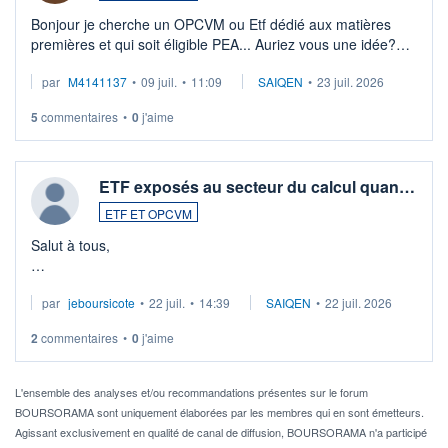
Bonjour je cherche un OPCVM ou Etf dédié aux matières
premières et qui soit éligible PEA... Auriez vous une idée?
Merci de vos conseils
par
M4141137
•
09 juil.
•
11:09
SAIQEN
•
23 juil. 2026
5
commentaires
•
0
j'aime
ETF exposés au secteur du calcul quan…
ETF ET OPCVM
Salut à tous,
Je cherche à investir sur le secteur du calcul quantique, mais
par
jeboursicote
•
22 juil.
•
14:39
SAIQEN
•
22 juil. 2026
via un ETF plutôt que des actions individuelles.
2
commentaires
•
0
j'aime
Idéalement, je voudrais qu'il soit éligible au PEA.
Pour l' ...
L'ensemble des analyses et/ou recommandations présentes sur le forum
BOURSORAMA sont uniquement élaborées par les membres qui en sont émetteurs.
Agissant exclusivement en qualité de canal de diffusion, BOURSORAMA n'a participé