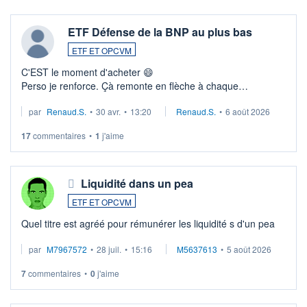
ETF Défense de la BNP au plus bas
ETF ET OPCVM
C'EST le moment d'acheter 😄​
Perso je renforce. Çà remonte en flèche à chaque
suspission d'accord dans.la guerre du moyen-orient.
par
Renaud.S.
•
30 avr.
•
13:20
Renaud.S.
•
6 août 2026
Investissement long terme tip top pour sa retraite.
LU3 ...
17
commentaires
•
1
j'aime
Liquidité dans un pea
ETF ET OPCVM
Quel titre est agréé pour rémunérer les liquidité s d'un pea
par
M7967572
•
28 juil.
•
15:16
M5637613
•
5 août 2026
7
commentaires
•
0
j'aime