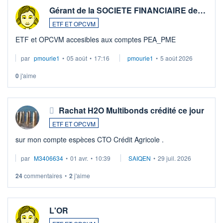
Gérant de la SOCIETE FINANCIAIRE de…
ETF ET OPCVM
ETF et OPCVM accesibles aux comptes PEA_PME
par
pmourie1
•
05 août
•
17:16
pmourie1
•
5 août 2026
0
j'aime
Rachat H2O Multibonds crédité ce jour
ETF ET OPCVM
sur mon compte espèces CTO Crédit Agricole .
par
M3406634
•
01 avr.
•
10:39
SAIQEN
•
29 juil. 2026
24
commentaires
•
2
j'aime
L'OR