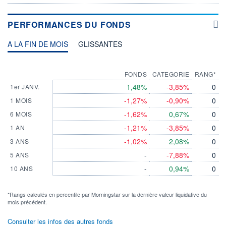
PERFORMANCES DU FONDS
A LA FIN DE MOIS
GLISSANTES
FONDS
CATEGORIE
RANG*
1,48%
-3,85%
0
1er JANV.
-1,27%
-0,90%
0
1 MOIS
-1,62%
0,67%
0
6 MOIS
-1,21%
-3,85%
0
1 AN
-1,02%
2,08%
0
3 ANS
-
-7,88%
0
5 ANS
-
0,94%
0
10 ANS
*Rangs calculés en percentile par Morningstar sur la dernière valeur liquidative du
mois précédent.
Consulter les infos des autres fonds