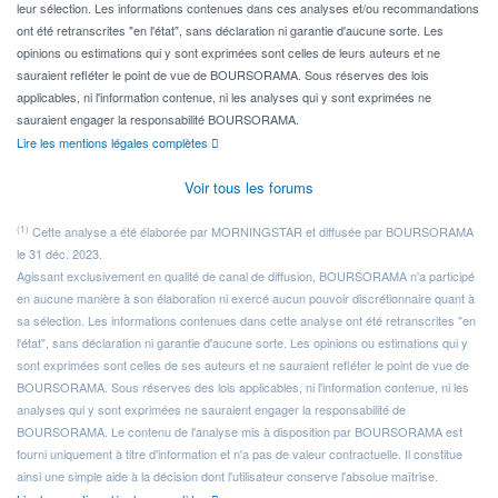
leur sélection. Les informations contenues dans ces analyses et/ou recommandations
ont été retranscrites "en l'état", sans déclaration ni garantie d'aucune sorte. Les
opinions ou estimations qui y sont exprimées sont celles de leurs auteurs et ne
sauraient refléter le point de vue de BOURSORAMA. Sous réserves des lois
applicables, ni l'information contenue, ni les analyses qui y sont exprimées ne
sauraient engager la responsabilité BOURSORAMA.
Lire les mentions légales complètes
Voir tous les forums
(1)
Cette analyse a été élaborée par MORNINGSTAR et diffusée par BOURSORAMA
le 31 déc. 2023.
Agissant exclusivement en qualité de canal de diffusion, BOURSORAMA n'a participé
en aucune manière à son élaboration ni exercé aucun pouvoir discrétionnaire quant à
sa sélection. Les informations contenues dans cette analyse ont été retranscrites "en
l'état", sans déclaration ni garantie d'aucune sorte. Les opinions ou estimations qui y
sont exprimées sont celles de ses auteurs et ne sauraient refléter le point de vue de
BOURSORAMA. Sous réserves des lois applicables, ni l'information contenue, ni les
analyses qui y sont exprimées ne sauraient engager la responsabilité de
BOURSORAMA. Le contenu de l'analyse mis à disposition par BOURSORAMA est
fourni uniquement à titre d'information et n'a pas de valeur contractuelle. Il constitue
ainsi une simple aide à la décision dont l'utilisateur conserve l'absolue maîtrise.