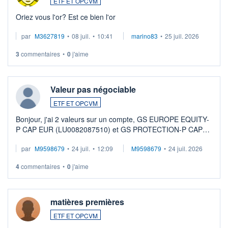
ETF ET OPCVM
Oriez vous l'or? Est ce bien l'or
par
M3627819
•
08 juil.
•
10:41
marino83
•
25 juil. 2026
3
commentaires
•
0
j'aime
Valeur pas négociable
ETF ET OPCVM
Bonjour, j'ai 2 valeurs sur un compte, GS EUROPE EQUITY-
P CAP EUR (LU0082087510) et GS PROTECTION-P CAP
EUR (LU0546913194), que je souhaite vendre. Lorsque je
par
M9598679
•
24 juil.
•
12:09
M9598679
•
24 juil. 2026
veux procéder à la vente, on me signale ...
4
commentaires
•
0
j'aime
matières premières
ETF ET OPCVM