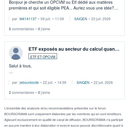
Bonjour je cherche un OPCVM ou Etf dédié aux matières
premières et qui soit éligible PEA... Auriez vous une idée?
Merci de vos conseils
par
M4141137
•
09 juil.
•
11:09
SAIQEN
•
23 juil. 2026
5
commentaires
•
0
j'aime
ETF exposés au secteur du calcul quan…
ETF ET OPCVM
Salut à tous,
Je cherche à investir sur le secteur du calcul quantique, mais
par
jeboursicote
•
22 juil.
•
14:39
SAIQEN
•
22 juil. 2026
via un ETF plutôt que des actions individuelles.
2
commentaires
•
0
j'aime
Idéalement, je voudrais qu'il soit éligible au PEA.
Pour l' ...
L'ensemble des analyses et/ou recommandations présentes sur le forum
BOURSORAMA sont uniquement élaborées par les membres qui en sont émetteurs.
Agissant exclusivement en qualité de canal de diffusion, BOURSORAMA n'a participé
en aucune manière à leur élaboration ni exercé aucun pouvoir discrétionnaire quant à