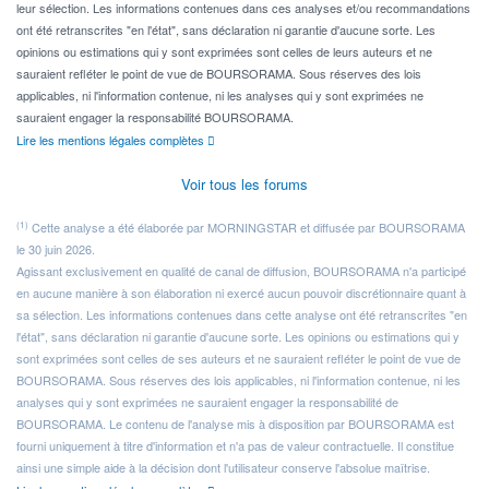
leur sélection. Les informations contenues dans ces analyses et/ou recommandations
ont été retranscrites "en l'état", sans déclaration ni garantie d'aucune sorte. Les
opinions ou estimations qui y sont exprimées sont celles de leurs auteurs et ne
sauraient refléter le point de vue de BOURSORAMA. Sous réserves des lois
applicables, ni l'information contenue, ni les analyses qui y sont exprimées ne
sauraient engager la responsabilité BOURSORAMA.
Lire les mentions légales complètes
Voir tous les forums
(1)
Cette analyse a été élaborée par MORNINGSTAR et diffusée par BOURSORAMA
le 30 juin 2026.
Agissant exclusivement en qualité de canal de diffusion, BOURSORAMA n'a participé
en aucune manière à son élaboration ni exercé aucun pouvoir discrétionnaire quant à
sa sélection. Les informations contenues dans cette analyse ont été retranscrites "en
l'état", sans déclaration ni garantie d'aucune sorte. Les opinions ou estimations qui y
sont exprimées sont celles de ses auteurs et ne sauraient refléter le point de vue de
BOURSORAMA. Sous réserves des lois applicables, ni l'information contenue, ni les
analyses qui y sont exprimées ne sauraient engager la responsabilité de
BOURSORAMA. Le contenu de l'analyse mis à disposition par BOURSORAMA est
fourni uniquement à titre d'information et n'a pas de valeur contractuelle. Il constitue
ainsi une simple aide à la décision dont l'utilisateur conserve l'absolue maîtrise.