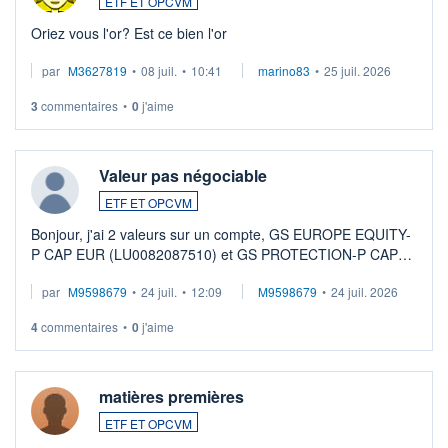
ETF ET OPCVM
Oriez vous l'or? Est ce bien l'or
par
M3627819
•
08 juil.
•
10:41
marino83
•
25 juil. 2026
3
commentaires
•
0
j'aime
Valeur pas négociable
ETF ET OPCVM
Bonjour, j'ai 2 valeurs sur un compte, GS EUROPE EQUITY-
P CAP EUR (LU0082087510) et GS PROTECTION-P CAP
EUR (LU0546913194), que je souhaite vendre. Lorsque je
par
M9598679
•
24 juil.
•
12:09
M9598679
•
24 juil. 2026
veux procéder à la vente, on me signale ...
4
commentaires
•
0
j'aime
matières premières
ETF ET OPCVM