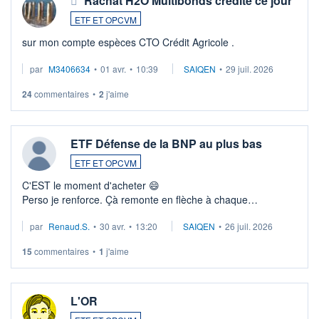
Rachat H2O Multibonds crédité ce jour
ETF ET OPCVM
sur mon compte espèces CTO Crédit Agricole .
par
M3406634
•
01 avr.
•
10:39
SAIQEN
•
29 juil. 2026
24
commentaires
•
2
j'aime
ETF Défense de la BNP au plus bas
ETF ET OPCVM
C'EST le moment d'acheter 😄​
Perso je renforce. Çà remonte en flèche à chaque
suspission d'accord dans.la guerre du moyen-orient.
par
Renaud.S.
•
30 avr.
•
13:20
SAIQEN
•
26 juil. 2026
Investissement long terme tip top pour sa retraite.
LU3 ...
15
commentaires
•
1
j'aime
L'OR