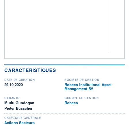
Non éligible Boursobank
ACTIF NET (EUR)
665M / 31.07.26
NOTATION MORNINGSTAR ⁽¹⁾
RISQUE DU FONDS (SRI)
5
/7
+ PORTEFEUILLE
+ LISTE
CARACTÉRISTIQUES
DATE DE CRÉATION
SOCIÉTÉ DE GESTION
29.10.2020
Robeco Institutional Asset
Management BV
GÉRANTS
GROUPE DE GESTION
Mutlu Gundogan
Robeco
Pieter Busscher
CATÉGORIE GÉNÉRALE
Actions Secteurs