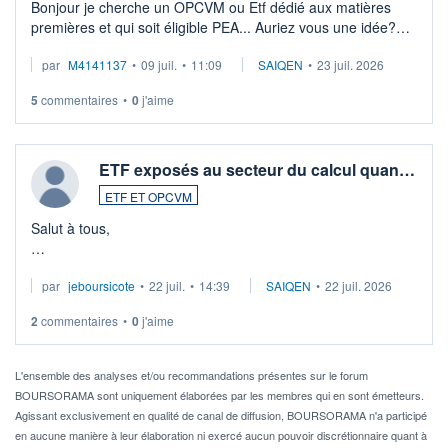
Bonjour je cherche un OPCVM ou Etf dédié aux matières
premières et qui soit éligible PEA... Auriez vous une idée?
Merci de vos conseils
par
M4141137
•
09 juil.
•
11:09
SAIQEN
•
23 juil. 2026
5
commentaires
•
0
j'aime
ETF exposés au secteur du calcul quan…
ETF ET OPCVM
Salut à tous,
Je cherche à investir sur le secteur du calcul quantique, mais
par
jeboursicote
•
22 juil.
•
14:39
SAIQEN
•
22 juil. 2026
via un ETF plutôt que des actions individuelles.
2
commentaires
•
0
j'aime
Idéalement, je voudrais qu'il soit éligible au PEA.
Pour l' ...
L'ensemble des analyses et/ou recommandations présentes sur le forum
BOURSORAMA sont uniquement élaborées par les membres qui en sont émetteurs.
Agissant exclusivement en qualité de canal de diffusion, BOURSORAMA n'a participé
en aucune manière à leur élaboration ni exercé aucun pouvoir discrétionnaire quant à