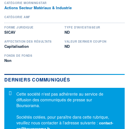
CATÉGORIE MORNINGSTAR
Actions Secteur Matériaux & Industrie
CATÉGORIE AMF
FORME JURIDIQUE
TYPE D'INVESTISSEUR
SICAV
ND
AFFECTATION DES RÉSULTATS
VALEUR DERNIER COUPON
Capitalisation
ND
FONDS DE FONDS
Non
DERNIERS COMMUNIQUÉS
Message d'information
Cette société n'est pas adhérente au service de
diffusion des communiqués de presse sur
Boursorama.
Sociétés cotées, pour paraître dans cette rubrique,
veuillez nous contacter à l'adresse suivante :
contact-
cp@boursorama.fr