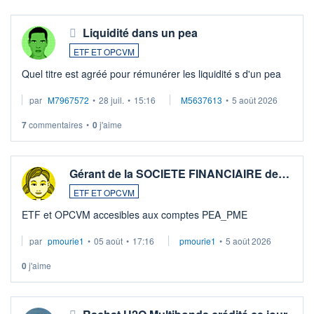
Liquidité dans un pea
ETF ET OPCVM
Quel titre est agréé pour rémunérer les liquidité s d'un pea
par
M7967572
•
28 juil.
•
15:16
M5637613
•
5 août 2026
7
commentaires
•
0
j'aime
Gérant de la SOCIETE FINANCIAIRE de…
ETF ET OPCVM
ETF et OPCVM accesibles aux comptes PEA_PME
par
pmourie1
•
05 août
•
17:16
pmourie1
•
5 août 2026
0
j'aime