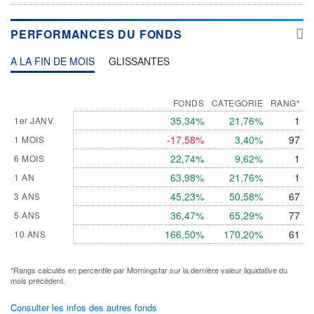
PERFORMANCES DU FONDS
A LA FIN DE MOIS
GLISSANTES
FONDS
CATEGORIE
RANG*
35,34%
21,76%
1
1er JANV.
-17,58%
3,40%
97
1 MOIS
22,74%
9,62%
1
6 MOIS
63,98%
21,76%
1
1 AN
45,23%
50,58%
67
3 ANS
36,47%
65,29%
77
5 ANS
166,50%
170,20%
61
10 ANS
*Rangs calculés en percentile par Morningstar sur la dernière valeur liquidative du
mois précédent.
Consulter les infos des autres fonds