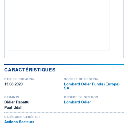
ACTIF NET (EUR)
194M / 31.07.26
NOTATION MORNINGSTAR ⁽¹⁾
RISQUE DU FONDS (SRI)
4
/7
+ PORTEFEUILLE
+ LISTE
CARACTÉRISTIQUES
DATE DE CRÉATION
SOCIÉTÉ DE GESTION
13.08.2020
Lombard Odier Funds (Europe)
SA
GÉRANTS
GROUPE DE GESTION
Didier Rabattu
Lombard Odier
Paul Udall
CATÉGORIE GÉNÉRALE
Actions Secteurs