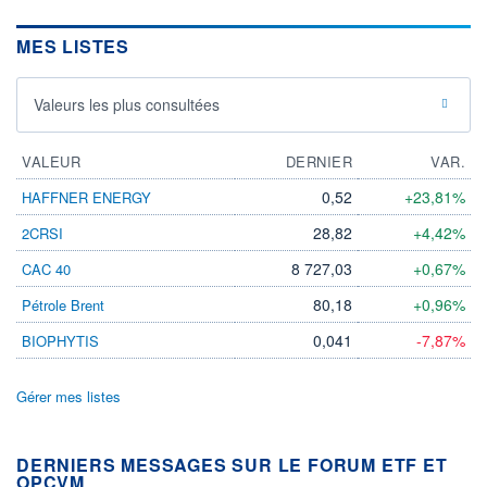
MES LISTES
Valeurs les plus consultées
VALEUR
DERNIER
VAR.
0,52
+23,81%
HAFFNER ENERGY
28,82
+4,42%
2CRSI
8 727,03
+0,67%
CAC 40
80,18
+0,96%
Pétrole Brent
0,041
-7,87%
BIOPHYTIS
Gérer mes listes
DERNIERS MESSAGES SUR LE FORUM ETF ET
OPCVM