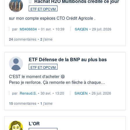
Rachat H2O Multibonds crédité ce jour
ETF ET OPCVM
sur mon compte espèces CTO Crédit Agricole .
par
M3406634
•
01 avr.
•
10:39
SAIQEN
•
29 juil. 2026
24
commentaires
•
2
j'aime
ETF Défense de la BNP au plus bas
ETF ET OPCVM
C'EST le moment d'acheter 😄​
Perso je renforce. Çà remonte en flèche à chaque
suspission d'accord dans.la guerre du moyen-orient.
par
Renaud.S.
•
30 avr.
•
13:20
SAIQEN
•
26 juil. 2026
Investissement long terme tip top pour sa retraite.
LU3 ...
15
commentaires
•
1
j'aime
L'OR