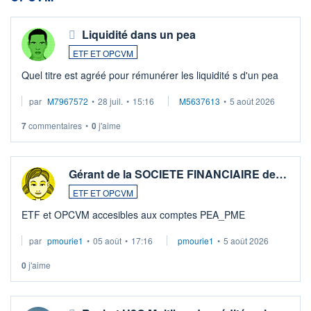
Liquidité dans un pea
ETF ET OPCVM
Quel titre est agréé pour rémunérer les liquidité s d'un pea
par
M7967572
•
28 juil.
•
15:16
M5637613
•
5 août 2026
7
commentaires
•
0
j'aime
Gérant de la SOCIETE FINANCIAIRE de…
ETF ET OPCVM
ETF et OPCVM accesibles aux comptes PEA_PME
par
pmourie1
•
05 août
•
17:16
pmourie1
•
5 août 2026
0
j'aime