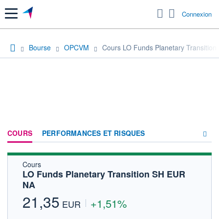
Menu
Connexion
Bourse
OPCVM
Cours LO Funds Planetary Transitio
COURS
PERFORMANCES ET RISQUES
Cours
COMPOSITION
LO Funds Planetary Transition SH EUR
NA
ACTUALITÉS
21,35
+1,51%
FORUM
EUR
HISTORIQUE