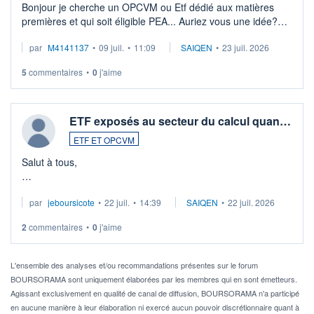
Bonjour je cherche un OPCVM ou Etf dédié aux matières
premières et qui soit éligible PEA... Auriez vous une idée?
Merci de vos conseils
par
M4141137
•
09 juil.
•
11:09
SAIQEN
•
23 juil. 2026
5
commentaires
•
0
j'aime
ETF exposés au secteur du calcul quan…
ETF ET OPCVM
Salut à tous,
Je cherche à investir sur le secteur du calcul quantique, mais
par
jeboursicote
•
22 juil.
•
14:39
SAIQEN
•
22 juil. 2026
via un ETF plutôt que des actions individuelles.
2
commentaires
•
0
j'aime
Idéalement, je voudrais qu'il soit éligible au PEA.
Pour l' ...
L'ensemble des analyses et/ou recommandations présentes sur le forum
BOURSORAMA sont uniquement élaborées par les membres qui en sont émetteurs.
Agissant exclusivement en qualité de canal de diffusion, BOURSORAMA n'a participé
en aucune manière à leur élaboration ni exercé aucun pouvoir discrétionnaire quant à