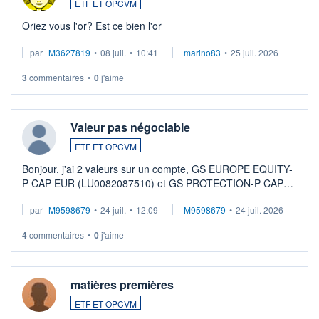
ETF ET OPCVM
Oriez vous l'or? Est ce bien l'or
par
M3627819
•
08 juil.
•
10:41
marino83
•
25 juil. 2026
3
commentaires
•
0
j'aime
Valeur pas négociable
ETF ET OPCVM
Bonjour, j'ai 2 valeurs sur un compte, GS EUROPE EQUITY-
P CAP EUR (LU0082087510) et GS PROTECTION-P CAP
EUR (LU0546913194), que je souhaite vendre. Lorsque je
par
M9598679
•
24 juil.
•
12:09
M9598679
•
24 juil. 2026
veux procéder à la vente, on me signale ...
4
commentaires
•
0
j'aime
matières premières
ETF ET OPCVM