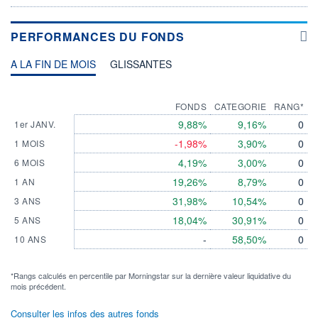
PERFORMANCES DU FONDS
A LA FIN DE MOIS
GLISSANTES
FONDS
CATEGORIE
RANG*
9,88%
9,16%
0
1er JANV.
-1,98%
3,90%
0
1 MOIS
4,19%
3,00%
0
6 MOIS
19,26%
8,79%
0
1 AN
31,98%
10,54%
0
3 ANS
18,04%
30,91%
0
5 ANS
-
58,50%
0
10 ANS
*Rangs calculés en percentile par Morningstar sur la dernière valeur liquidative du
mois précédent.
Consulter les infos des autres fonds