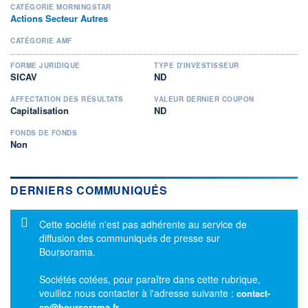
CATÉGORIE MORNINGSTAR
Actions Secteur Autres
CATÉGORIE AMF
FORME JURIDIQUE
TYPE D'INVESTISSEUR
SICAV
ND
AFFECTATION DES RÉSULTATS
VALEUR DERNIER COUPON
Capitalisation
ND
FONDS DE FONDS
Non
DERNIERS COMMUNIQUÉS
Message d'information
Cette société n'est pas adhérente au service de
diffusion des communiqués de presse sur
Boursorama.
Sociétés cotées, pour paraître dans cette rubrique,
veuillez nous contacter à l'adresse suivante :
contact-
cp@boursorama.fr