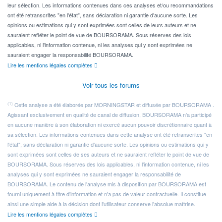
leur sélection. Les informations contenues dans ces analyses et/ou recommandations
ont été retranscrites "en l'état", sans déclaration ni garantie d'aucune sorte. Les
opinions ou estimations qui y sont exprimées sont celles de leurs auteurs et ne
sauraient refléter le point de vue de BOURSORAMA. Sous réserves des lois
applicables, ni l'information contenue, ni les analyses qui y sont exprimées ne
sauraient engager la responsabilité BOURSORAMA.
Lire les mentions légales complètes
Voir tous les forums
(1)
Cette analyse a été élaborée par MORNINGSTAR et diffusée par BOURSORAMA .
Agissant exclusivement en qualité de canal de diffusion, BOURSORAMA n'a participé
en aucune manière à son élaboration ni exercé aucun pouvoir discrétionnaire quant à
sa sélection. Les informations contenues dans cette analyse ont été retranscrites "en
l'état", sans déclaration ni garantie d'aucune sorte. Les opinions ou estimations qui y
sont exprimées sont celles de ses auteurs et ne sauraient refléter le point de vue de
BOURSORAMA. Sous réserves des lois applicables, ni l'information contenue, ni les
analyses qui y sont exprimées ne sauraient engager la responsabilité de
BOURSORAMA. Le contenu de l'analyse mis à disposition par BOURSORAMA est
fourni uniquement à titre d'information et n'a pas de valeur contractuelle. Il constitue
ainsi une simple aide à la décision dont l'utilisateur conserve l'absolue maîtrise.
Lire les mentions légales complètes