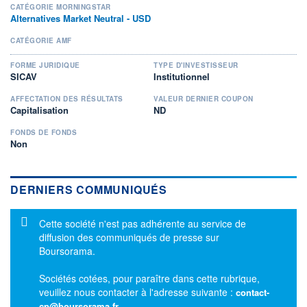
CATÉGORIE MORNINGSTAR
Alternatives Market Neutral - USD
CATÉGORIE AMF
FORME JURIDIQUE
TYPE D'INVESTISSEUR
SICAV
Institutionnel
AFFECTATION DES RÉSULTATS
VALEUR DERNIER COUPON
Capitalisation
ND
FONDS DE FONDS
Non
DERNIERS COMMUNIQUÉS
Message d'information
Cette société n'est pas adhérente au service de
diffusion des communiqués de presse sur
Boursorama.
Sociétés cotées, pour paraître dans cette rubrique,
veuillez nous contacter à l'adresse suivante :
contact-
cp@boursorama.fr