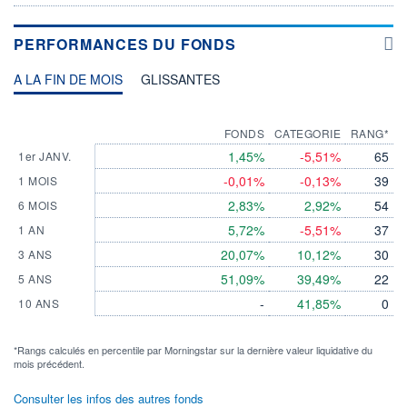
PERFORMANCES DU FONDS
A LA FIN DE MOIS
GLISSANTES
FONDS
CATEGORIE
RANG*
1,45%
-5,51%
65
1er JANV.
-0,01%
-0,13%
39
1 MOIS
2,83%
2,92%
54
6 MOIS
5,72%
-5,51%
37
1 AN
20,07%
10,12%
30
3 ANS
51,09%
39,49%
22
5 ANS
-
41,85%
0
10 ANS
*Rangs calculés en percentile par Morningstar sur la dernière valeur liquidative du
mois précédent.
Consulter les infos des autres fonds