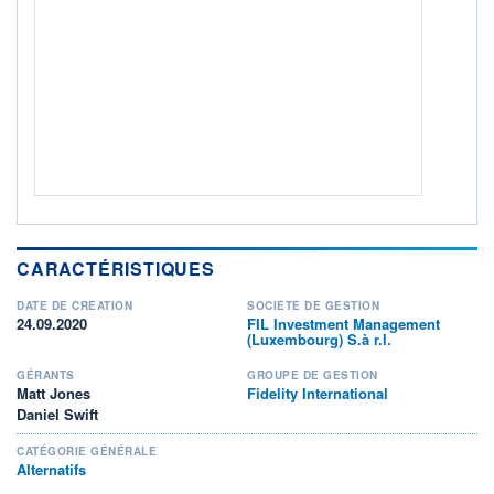
Non éligible Boursobank
ACTIF NET (EUR)
59M / 31.07.26
NOTATION MORNINGSTAR ⁽¹⁾
RISQUE DU FONDS (SRI)
3
/7
+ PORTEFEUILLE
+ LISTE
CARACTÉRISTIQUES
DATE DE CRÉATION
SOCIÉTÉ DE GESTION
24.09.2020
FIL Investment Management
(Luxembourg) S.à r.l.
GÉRANTS
GROUPE DE GESTION
Matt Jones
Fidelity International
Daniel Swift
CATÉGORIE GÉNÉRALE
Alternatifs