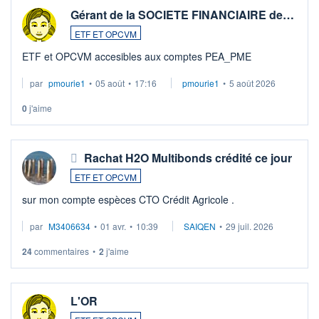
Gérant de la SOCIETE FINANCIAIRE de…
ETF ET OPCVM
ETF et OPCVM accesibles aux comptes PEA_PME
par
pmourie1
•
05 août
•
17:16
pmourie1
•
5 août 2026
0
j'aime
Rachat H2O Multibonds crédité ce jour
ETF ET OPCVM
sur mon compte espèces CTO Crédit Agricole .
par
M3406634
•
01 avr.
•
10:39
SAIQEN
•
29 juil. 2026
24
commentaires
•
2
j'aime
L'OR