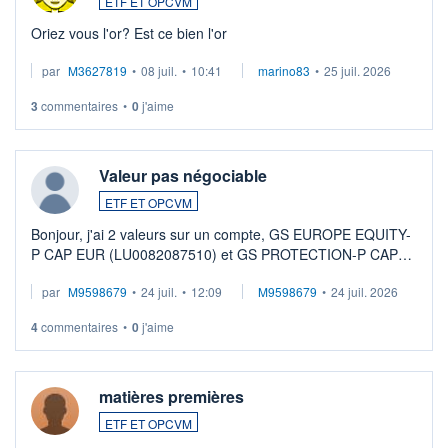
ETF ET OPCVM
Oriez vous l'or? Est ce bien l'or
par
M3627819
•
08 juil.
•
10:41
marino83
•
25 juil. 2026
3
commentaires
•
0
j'aime
Valeur pas négociable
ETF ET OPCVM
Bonjour, j'ai 2 valeurs sur un compte, GS EUROPE EQUITY-
P CAP EUR (LU0082087510) et GS PROTECTION-P CAP
EUR (LU0546913194), que je souhaite vendre. Lorsque je
par
M9598679
•
24 juil.
•
12:09
M9598679
•
24 juil. 2026
veux procéder à la vente, on me signale ...
4
commentaires
•
0
j'aime
matières premières
ETF ET OPCVM