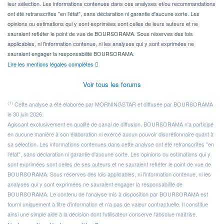
leur sélection. Les informations contenues dans ces analyses et/ou recommandations
ont été retranscrites "en l'état", sans déclaration ni garantie d'aucune sorte. Les
opinions ou estimations qui y sont exprimées sont celles de leurs auteurs et ne
sauraient refléter le point de vue de BOURSORAMA. Sous réserves des lois
applicables, ni l'information contenue, ni les analyses qui y sont exprimées ne
sauraient engager la responsabilité BOURSORAMA.
Lire les mentions légales complètes
Voir tous les forums
(1)
Cette analyse a été élaborée par MORNINGSTAR et diffusée par BOURSORAMA
le 30 juin 2026.
Agissant exclusivement en qualité de canal de diffusion, BOURSORAMA n'a participé
en aucune manière à son élaboration ni exercé aucun pouvoir discrétionnaire quant à
sa sélection. Les informations contenues dans cette analyse ont été retranscrites "en
l'état", sans déclaration ni garantie d'aucune sorte. Les opinions ou estimations qui y
sont exprimées sont celles de ses auteurs et ne sauraient refléter le point de vue de
BOURSORAMA. Sous réserves des lois applicables, ni l'information contenue, ni les
analyses qui y sont exprimées ne sauraient engager la responsabilité de
BOURSORAMA. Le contenu de l'analyse mis à disposition par BOURSORAMA est
fourni uniquement à titre d'information et n'a pas de valeur contractuelle. Il constitue
ainsi une simple aide à la décision dont l'utilisateur conserve l'absolue maîtrise.