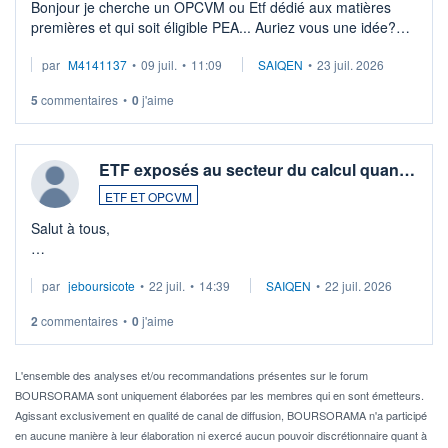
Bonjour je cherche un OPCVM ou Etf dédié aux matières
premières et qui soit éligible PEA... Auriez vous une idée?
Merci de vos conseils
par
M4141137
•
09 juil.
•
11:09
SAIQEN
•
23 juil. 2026
5
commentaires
•
0
j'aime
ETF exposés au secteur du calcul quan…
ETF ET OPCVM
Salut à tous,
Je cherche à investir sur le secteur du calcul quantique, mais
par
jeboursicote
•
22 juil.
•
14:39
SAIQEN
•
22 juil. 2026
via un ETF plutôt que des actions individuelles.
2
commentaires
•
0
j'aime
Idéalement, je voudrais qu'il soit éligible au PEA.
Pour l' ...
L'ensemble des analyses et/ou recommandations présentes sur le forum
BOURSORAMA sont uniquement élaborées par les membres qui en sont émetteurs.
Agissant exclusivement en qualité de canal de diffusion, BOURSORAMA n'a participé
en aucune manière à leur élaboration ni exercé aucun pouvoir discrétionnaire quant à