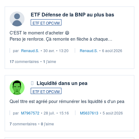
ETF Défense de la BNP au plus bas
ETF ET OPCVM
C'EST le moment d'acheter 😄​
Perso je renforce. Çà remonte en flèche à chaque
suspission d'accord dans.la guerre du moyen-orient.
par
Renaud.S.
•
30 avr.
•
13:20
Renaud.S.
•
6 août 2026
Investissement long terme tip top pour sa retraite.
LU3 ...
17
commentaires
•
1
j'aime
Liquidité dans un pea
ETF ET OPCVM
Quel titre est agréé pour rémunérer les liquidité s d'un pea
par
M7967572
•
28 juil.
•
15:16
M5637613
•
5 août 2026
7
commentaires
•
0
j'aime