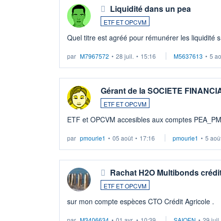
Liquidité dans un pea
ETF ET OPCVM
Quel titre est agréé pour rémunérer les liquidité 
par
M7967572
•
28 juil.
•
15:16
M5637613
•
5 a
Gérant de la SOCIETE FINANC
ETF ET OPCVM
ETF et OPCVM accesibles aux comptes PEA_P
par
pmourie1
•
05 août
•
17:16
pmourie1
•
5 aoû
Rachat H2O Multibonds crédit
ETF ET OPCVM
sur mon compte espèces CTO Crédit Agricole .
par
M3406634
•
01 avr.
•
10:39
SAIQEN
•
29 juil