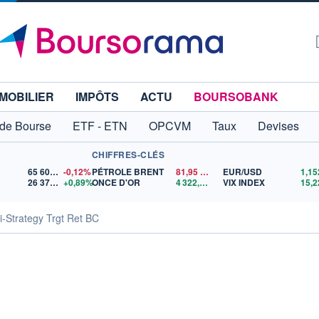
MOBILIER
IMPÔTS
ACTU
BOURSOBANK
 de Bourse
ETF - ETN
OPCVM
Taux
Devises
CHIFFRES-CLÉS
65 606,71
-0,12%
PÉTROLE BRENT
81,95
$US
EUR/USD
26 371,87
+0,89%
ONCE D'OR
4 322,42
$US
VIX INDEX
15,2
-Strategy Trgt Ret BC