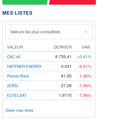
MES LISTES
Valeurs les plus consultées
VALEUR
DERNIER
VAR.
8 735,41
+0,41%
CAC 40
0,431
-6,51%
HAFFNER ENERGY
81,95
-1,36%
Pétrole Brent
27,28
-1,94%
2CRSI
1,9715
-7,96%
EUTELSAT
Gérer mes listes