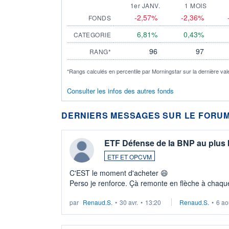
1er JANV.
1 MOIS
-2,57%
-2,36%
FONDS
6,81%
0,43%
CATEGORIE
96
97
RANG*
*Rangs calculés en percentile par Morningstar sur la dernière val
Consulter les infos des autres fonds
DERNIERS MESSAGES SUR LE FORUM
ETF Défense de la BNP au plus
ETF ET OPCVM
C'EST le moment d'acheter 😄​
Perso je renforce. Çà remonte en flèche à chaque
LU3 ...
par
Renaud.S.
•
30 avr.
•
13:20
Renaud.S.
•
6 ao