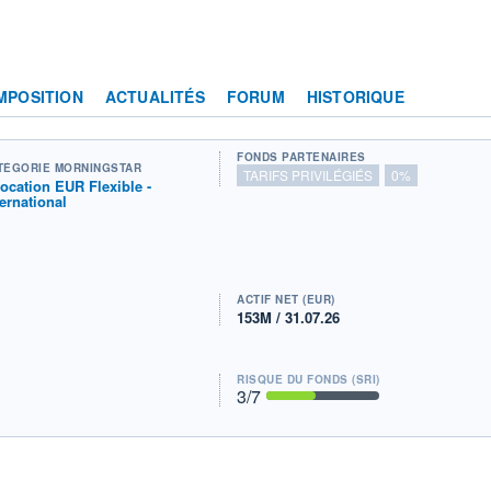
MPOSITION
ACTUALITÉS
FORUM
HISTORIQUE
FONDS PARTENAIRES
TÉGORIE MORNINGSTAR
TARIFS PRIVILÉGIÉS
0%
location EUR Flexible -
ternational
ACTIF NET (EUR)
153M / 31.07.26
RISQUE DU FONDS (SRI)
3
/7