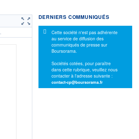
DERNIERS COMMUNIQUÉS
Message d'information
Cette société n'est pas adhérente
.
au service de diffusion des
communiqués de presse sur
Boursorama.
Sociétés cotées, pour paraître
dans cette rubrique, veuillez nous
contacter à l'adresse suivante :
contact-cp@boursorama.fr