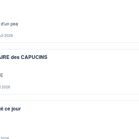
s d'un pea
oût 2026
IAIRE des CAPUCINS
ME
t 2026
é ce jour
. 2026