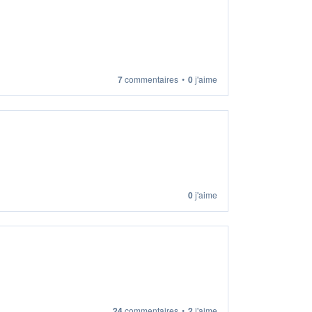
7
commentaires
•
0
j'aime
0
j'aime
24
commentaires
•
2
j'aime