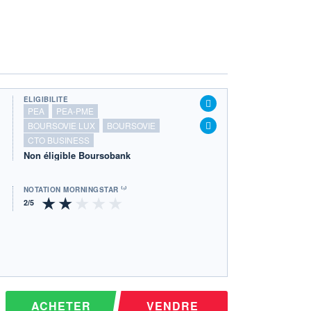
ÉLIGIBILITÉ
PEA
PEA-PME
BOURSOVIE LUX
BOURSOVIE
CTO BUSINESS
Non éligible Boursobank
NOTATION MORNINGSTAR ⁽¹⁾
ACHETER
VENDRE