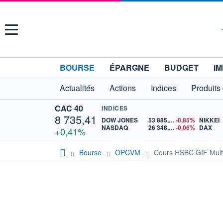
Menu
BOURSE
ÉPARGNE
BUDGET
IM
Actualités
Actions
Indices
Produits
CAC 40
INDICES
8 735,41
DOW JONES
53 885,10
-0,85%
NIKKEI
NASDAQ
26 348,35
-0,06%
DAX
+0,41%
Bourse
OPCVM
Cours HSBC GIF Multi