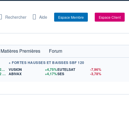
Rechercher
Aide
Espace Membre
Espace Client
Matières Premières
Forum
+ FORTES HAUSSES ET BAISSES SBF 120
1,1528
$US
VUSION
+4,75%
EUTELSAT
-7,96%
2
$US
ABIVAX
+4,17%
SES
-3,78%