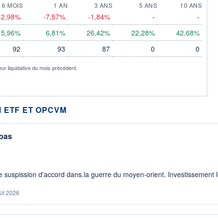
6 MOIS
1 AN
3 ANS
5 ANS
10 ANS
-2,98%
-7,57%
-1,84%
-
-
5,96%
6,81%
26,42%
22,28%
42,68%
92
93
87
0
0
eur liquidative du mois précédent.
 ETF ET OPCVM
 bas
 suspission d'accord dans.la guerre du moyen-orient. Investissement lo
ût 2026