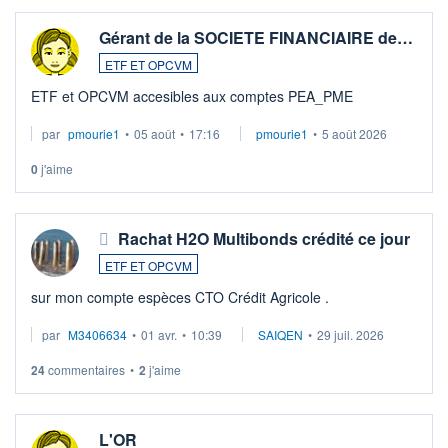
Gérant de la SOCIETE FINANCIAIRE de…
ETF ET OPCVM
ETF et OPCVM accesibles aux comptes PEA_PME
par
pmourie1
•
05 août
•
17:16
pmourie1
•
5 août 2026
0
j'aime
Rachat H2O Multibonds crédité ce jour
ETF ET OPCVM
sur mon compte espèces CTO Crédit Agricole .
par
M3406634
•
01 avr.
•
10:39
SAIQEN
•
29 juil. 2026
24
commentaires
•
2
j'aime
L'OR