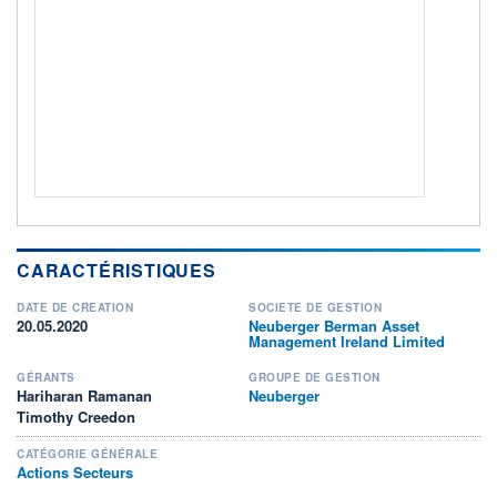
ACTIF NET (EUR)
1 831M / 31.07.26
NOTATION MORNINGSTAR ⁽¹⁾
RISQUE DU FONDS (SRI)
5
/7
+ PORTEFEUILLE
+ LISTE
CARACTÉRISTIQUES
DATE DE CRÉATION
SOCIÉTÉ DE GESTION
20.05.2020
Neuberger Berman Asset
Management Ireland Limited
GÉRANTS
GROUPE DE GESTION
Hariharan Ramanan
Neuberger
Timothy Creedon
CATÉGORIE GÉNÉRALE
Actions Secteurs