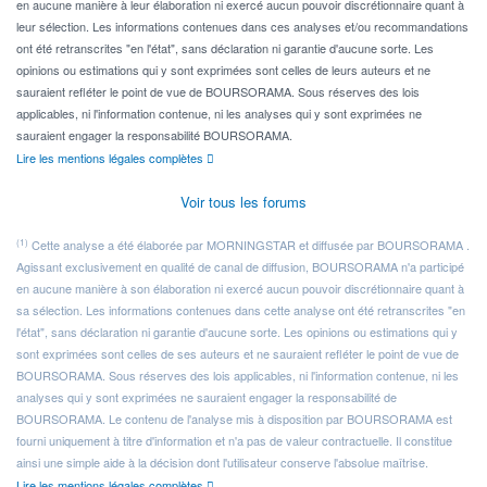
en aucune manière à leur élaboration ni exercé aucun pouvoir discrétionnaire quant à
leur sélection. Les informations contenues dans ces analyses et/ou recommandations
ont été retranscrites "en l'état", sans déclaration ni garantie d'aucune sorte. Les
opinions ou estimations qui y sont exprimées sont celles de leurs auteurs et ne
sauraient refléter le point de vue de BOURSORAMA. Sous réserves des lois
applicables, ni l'information contenue, ni les analyses qui y sont exprimées ne
sauraient engager la responsabilité BOURSORAMA.
Lire les mentions légales complètes
Voir tous les forums
(1)
Cette analyse a été élaborée par MORNINGSTAR et diffusée par BOURSORAMA .
Agissant exclusivement en qualité de canal de diffusion, BOURSORAMA n'a participé
en aucune manière à son élaboration ni exercé aucun pouvoir discrétionnaire quant à
sa sélection. Les informations contenues dans cette analyse ont été retranscrites "en
l'état", sans déclaration ni garantie d'aucune sorte. Les opinions ou estimations qui y
sont exprimées sont celles de ses auteurs et ne sauraient refléter le point de vue de
BOURSORAMA. Sous réserves des lois applicables, ni l'information contenue, ni les
analyses qui y sont exprimées ne sauraient engager la responsabilité de
BOURSORAMA. Le contenu de l'analyse mis à disposition par BOURSORAMA est
fourni uniquement à titre d'information et n'a pas de valeur contractuelle. Il constitue
ainsi une simple aide à la décision dont l'utilisateur conserve l'absolue maîtrise.
Lire les mentions légales complètes