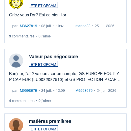
ETF ET OPCVM
Oriez vous l'or? Est ce bien l'or
par
M3627819
•
08 juil.
•
10:41
marino83
•
25 juil. 2026
3
commentaires
•
0
j'aime
Valeur pas négociable
ETF ET OPCVM
Bonjour, j'ai 2 valeurs sur un compte, GS EUROPE EQUITY-
P CAP EUR (LU0082087510) et GS PROTECTION-P CAP
EUR (LU0546913194), que je souhaite vendre. Lorsque je
par
M9598679
•
24 juil.
•
12:09
M9598679
•
24 juil. 2026
veux procéder à la vente, on me signale ...
4
commentaires
•
0
j'aime
matières premières
ETF ET OPCVM