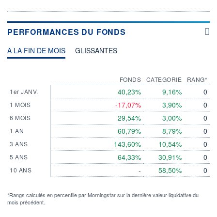
PERFORMANCES DU FONDS
A LA FIN DE MOIS
GLISSANTES
FONDS
CATEGORIE
RANG*
40,23%
9,16%
0
1er JANV.
-17,07%
3,90%
0
1 MOIS
29,54%
3,00%
0
6 MOIS
60,79%
8,79%
0
1 AN
143,60%
10,54%
0
3 ANS
64,33%
30,91%
0
5 ANS
-
58,50%
0
10 ANS
*Rangs calculés en percentile par Morningstar sur la dernière valeur liquidative du
mois précédent.