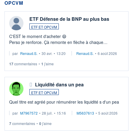
OPCVM
ETF Défense de la BNP au plus bas
ETF ET OPCVM
C'EST le moment d'acheter 😄​
Perso je renforce. Çà remonte en flèche à chaque
suspission d'accord dans.la guerre du moyen-orient.
par
Renaud.S.
•
30 avr.
•
13:20
Renaud.S.
•
6 août 2026
Investissement long terme tip top pour sa retraite.
LU3 ...
17
commentaires
•
1
j'aime
Liquidité dans un pea
ETF ET OPCVM
Quel titre est agréé pour rémunérer les liquidité s d'un pea
par
M7967572
•
28 juil.
•
15:16
M5637613
•
5 août 2026
7
commentaires
•
0
j'aime