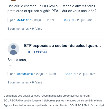
Bonjour je cherche un OPCVM ou Etf dédié aux matières
premières et qui soit éligible PEA... Auriez vous une idée?
Merci de vos conseils
par
M4141137
•
09 juil.
•
11:09
SAIQEN
•
23 juil. 2026
5
commentaires
•
0
j'aime
ETF exposés au secteur du calcul quan…
ETF ET OPCVM
Salut à tous,
Je cherche à investir sur le secteur du calcul quantique, mais
par
jeboursicote
•
22 juil.
•
14:39
SAIQEN
•
22 juil. 2026
via un ETF plutôt que des actions individuelles.
2
commentaires
•
0
j'aime
Idéalement, je voudrais qu'il soit éligible au PEA.
Pour l' ...
L'ensemble des analyses et/ou recommandations présentes sur le forum
BOURSORAMA sont uniquement élaborées par les membres qui en sont émetteurs.
Agissant exclusivement en qualité de canal de diffusion, BOURSORAMA n'a participé