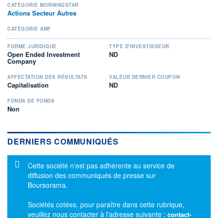
CATÉGORIE MORNINGSTAR
Actions Secteur Autres
CATÉGORIE AMF
FORME JURIDIQUE
TYPE D'INVESTISSEUR
Open Ended Investment
ND
Company
AFFECTATION DES RÉSULTATS
VALEUR DERNIER COUPON
Capitalisation
ND
FONDS DE FONDS
Non
DERNIERS COMMUNIQUÉS
Message d'information
Cette société n'est pas adhérente au service de
diffusion des communiqués de presse sur
Boursorama.
Sociétés cotées, pour paraître dans cette rubrique,
veuillez nous contacter à l'adresse suivante :
contact-