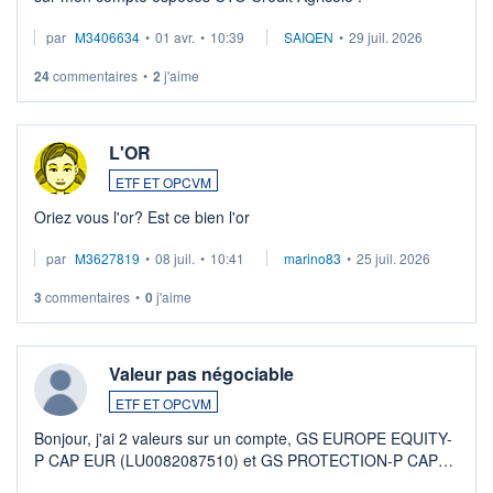
par
M3406634
•
01 avr.
•
10:39
SAIQEN
•
29 juil. 2026
24
commentaires
•
2
j'aime
L'OR
ETF ET OPCVM
Oriez vous l'or? Est ce bien l'or
par
M3627819
•
08 juil.
•
10:41
marino83
•
25 juil. 2026
3
commentaires
•
0
j'aime
Valeur pas négociable
ETF ET OPCVM
Bonjour, j'ai 2 valeurs sur un compte, GS EUROPE EQUITY-
P CAP EUR (LU0082087510) et GS PROTECTION-P CAP
EUR (LU0546913194), que je souhaite vendre. Lorsque je