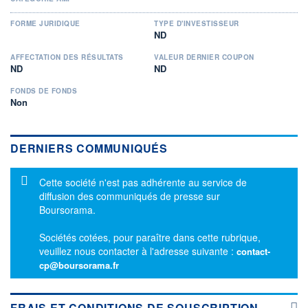
FORME JURIDIQUE
TYPE D'INVESTISSEUR
ND
AFFECTATION DES RÉSULTATS
VALEUR DERNIER COUPON
ND
ND
FONDS DE FONDS
Non
DERNIERS COMMUNIQUÉS
Message d'information
Cette société n'est pas adhérente au service de
diffusion des communiqués de presse sur
Boursorama.
Sociétés cotées, pour paraître dans cette rubrique,
veuillez nous contacter à l'adresse suivante :
contact-
cp@boursorama.fr
FRAIS ET CONDITIONS DE SOUSCRIPTION