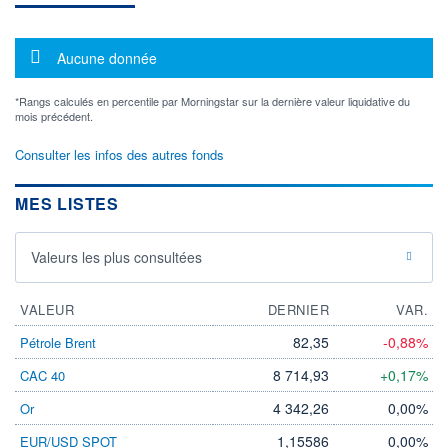
Message d'information
Aucune donnée
*Rangs calculés en percentile par Morningstar sur la dernière valeur liquidative du
mois précédent.
Consulter les infos des autres fonds
MES LISTES
Valeurs les plus consultées
VALEUR
DERNIER
VAR.
82,35
-0,88%
Pétrole Brent
8 714,93
+0,17%
CAC 40
4 342,26
0,00%
Or
1,15586
0,00%
EUR/USD SPOT