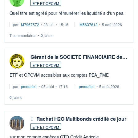
ETF ET OPCVM
Quel titre est agréé pour rémunérer les liquidité s d'un pea
par
M7967572
•
28 juil.
•
15:16
M5637613
•
5 août 2026
7
commentaires
•
0
j'aime
Gérant de la SOCIETE FINANCIAIRE de…
ETF ET OPCVM
ETF et OPCVM accesibles aux comptes PEA_PME
par
pmourie1
•
05 août
•
17:16
pmourie1
•
5 août 2026
0
j'aime
Rachat H2O Multibonds crédité ce jour
ETF ET OPCVM
sur mon compte espèces CTO Crédit Agricole .