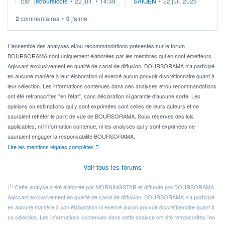
par
jeboursicote
•
22 juil.
•
14:39
SAIQEN
•
22 juil. 2026
via un ETF plutôt que des actions individuelles.
2
commentaires
•
0
j'aime
Idéalement, je voudrais qu'il soit éligible au PEA.
Pour l' ...
L'ensemble des analyses et/ou recommandations présentes sur le forum
BOURSORAMA sont uniquement élaborées par les membres qui en sont émetteurs.
Agissant exclusivement en qualité de canal de diffusion, BOURSORAMA n'a participé
en aucune manière à leur élaboration ni exercé aucun pouvoir discrétionnaire quant à
leur sélection. Les informations contenues dans ces analyses et/ou recommandations
ont été retranscrites "en l'état", sans déclaration ni garantie d'aucune sorte. Les
opinions ou estimations qui y sont exprimées sont celles de leurs auteurs et ne
sauraient refléter le point de vue de BOURSORAMA. Sous réserves des lois
applicables, ni l'information contenue, ni les analyses qui y sont exprimées ne
sauraient engager la responsabilité BOURSORAMA.
Lire les mentions légales complètes
Voir tous les forums
(1)
Cette analyse a été élaborée par MORNINGSTAR et diffusée par BOURSORAMA .
Agissant exclusivement en qualité de canal de diffusion, BOURSORAMA n'a participé
en aucune manière à son élaboration ni exercé aucun pouvoir discrétionnaire quant à
sa sélection. Les informations contenues dans cette analyse ont été retranscrites "en