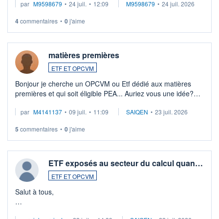
par
M9598679
•
24 juil.
•
12:09
M9598679
•
24 juil. 2026
veux procéder à la vente, on me signale ...
4
commentaires
•
0
j'aime
matières premières
ETF ET OPCVM
Bonjour je cherche un OPCVM ou Etf dédié aux matières
premières et qui soit éligible PEA... Auriez vous une idée?
Merci de vos conseils
par
M4141137
•
09 juil.
•
11:09
SAIQEN
•
23 juil. 2026
5
commentaires
•
0
j'aime
ETF exposés au secteur du calcul quan…
ETF ET OPCVM
Salut à tous,
Je cherche à investir sur le secteur du calcul quantique, mais