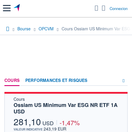
Menu
Connexion
Bourse
OPCVM
Cours Ossiam US Minimum Var ESG
COURS
PERFORMANCES ET RISQUES
Cours
COMPOSITION
Ossiam US Minimum Var ESG NR ETF 1A
USD
ACTUALITÉS
281,10
-1,47%
FORUM
USD
243,19 EUR
VALEUR INDICATIVE
HISTORIQUE