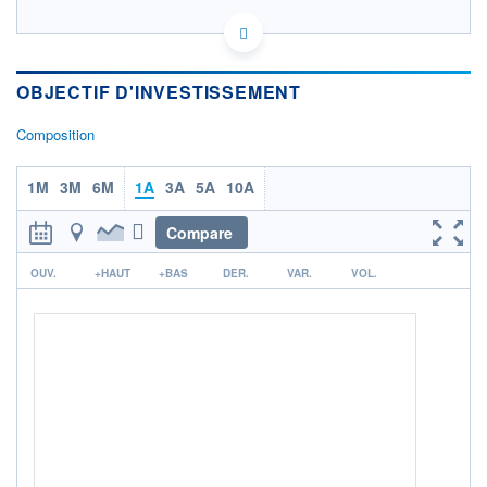
IE00BHNGHW42 -
OPCVM DERNIER COURS CONNU AU
OBJECTIF D'INVESTISSEMENT
CATÉGORIE MORNINGSTAR
Composition
FONDS PARTENAIRES
TARIFS PRIVILÉGIÉS
0%
1M
3M
6M
1A
3A
5A
10A
ÉLIGIBILITÉ
PEA
PEA-PME
BOURSOVIE LUX
BOURSOVIE
Compare
CTO BUSINESS
r
Non éligible Boursobank
OUV.
+HAUT
+BAS
DER.
VAR.
VOL.
ACTIF NET (EUR)
0K / -
NOTATION MORNINGSTAR ⁽¹⁾
RISQUE DU FONDS (SRI)
0
/7