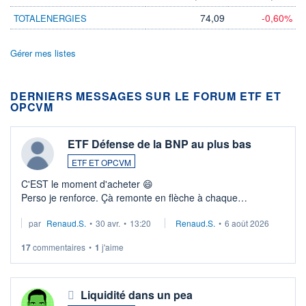
74,09
-0,60%
TOTALENERGIES
Gérer mes listes
DERNIERS MESSAGES SUR LE FORUM ETF ET
OPCVM
ETF Défense de la BNP au plus bas
ETF ET OPCVM
C'EST le moment d'acheter 😄​
Perso je renforce. Çà remonte en flèche à chaque
suspission d'accord dans.la guerre du moyen-orient.
par
Renaud.S.
•
30 avr.
•
13:20
Renaud.S.
•
6 août 2026
Investissement long terme tip top pour sa retraite.
LU3 ...
17
commentaires
•
1
j'aime
Liquidité dans un pea