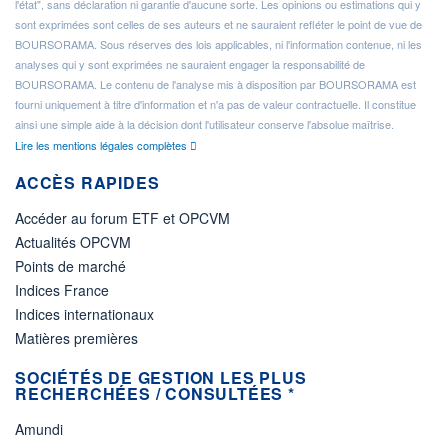
l'état", sans déclaration ni garantie d'aucune sorte. Les opinions ou estimations qui y
sont exprimées sont celles de ses auteurs et ne sauraient refléter le point de vue de
BOURSORAMA. Sous réserves des lois applicables, ni l'information contenue, ni les
analyses qui y sont exprimées ne sauraient engager la responsabilité de
BOURSORAMA. Le contenu de l'analyse mis à disposition par BOURSORAMA est
fourni uniquement à titre d'information et n'a pas de valeur contractuelle. Il constitue
ainsi une simple aide à la décision dont l'utilisateur conserve l'absolue maîtrise.
Lire les mentions légales complètes
ACCÈS RAPIDES
Accéder au forum ETF et OPCVM
Actualités OPCVM
Points de marché
Indices France
Indices internationaux
Matières premières
SOCIÉTÉS DE GESTION LES PLUS
RECHERCHÉES / CONSULTÉES *
Amundi