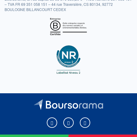
– TVA FR 69 351 058 151 – 44 rue Traversière, CS 80134, 92772
BOULOGNE BILLANCOURT CEDEX
Boursorama sur Facebook
Boursorama sur X
Boursorama sur Youtu