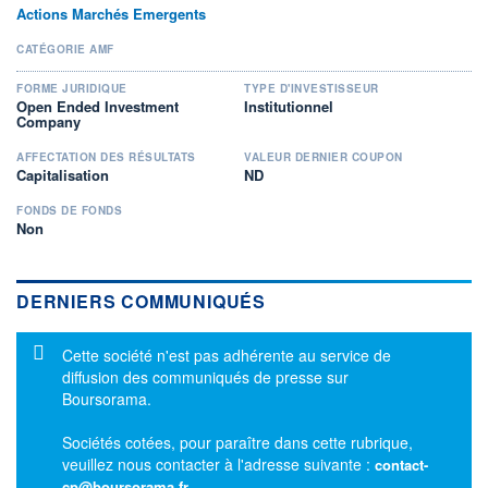
Actions Marchés Emergents
CATÉGORIE AMF
FORME JURIDIQUE
TYPE D'INVESTISSEUR
Open Ended Investment
Institutionnel
Company
AFFECTATION DES RÉSULTATS
VALEUR DERNIER COUPON
Capitalisation
ND
FONDS DE FONDS
Non
DERNIERS COMMUNIQUÉS
Message d'information
Cette société n'est pas adhérente au service de
diffusion des communiqués de presse sur
Boursorama.
Sociétés cotées, pour paraître dans cette rubrique,
veuillez nous contacter à l'adresse suivante :
contact-
cp@boursorama.fr