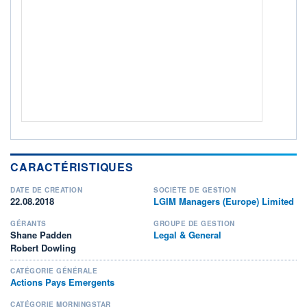
ACTIF NET (EUR)
649M / 31.07.26
NOTATION MORNINGSTAR ⁽¹⁾
RISQUE DU FONDS (SRI)
4
/7
+ PORTEFEUILLE
+ LISTE
CARACTÉRISTIQUES
DATE DE CRÉATION
SOCIÉTÉ DE GESTION
22.08.2018
LGIM Managers (Europe) Limited
GÉRANTS
GROUPE DE GESTION
Shane Padden
Legal & General
Robert Dowling
CATÉGORIE GÉNÉRALE
Actions Pays Emergents
CATÉGORIE MORNINGSTAR