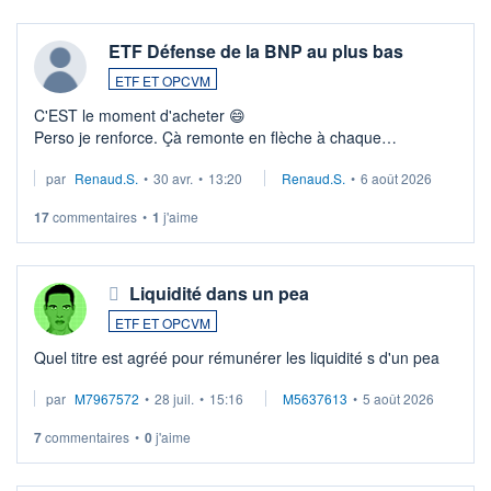
ETF Défense de la BNP au plus bas
ETF ET OPCVM
C'EST le moment d'acheter 😄​
Perso je renforce. Çà remonte en flèche à chaque
suspission d'accord dans.la guerre du moyen-orient.
par
Renaud.S.
•
30 avr.
•
13:20
Renaud.S.
•
6 août 2026
Investissement long terme tip top pour sa retraite.
LU3 ...
17
commentaires
•
1
j'aime
Liquidité dans un pea
ETF ET OPCVM
Quel titre est agréé pour rémunérer les liquidité s d'un pea
par
M7967572
•
28 juil.
•
15:16
M5637613
•
5 août 2026
7
commentaires
•
0
j'aime