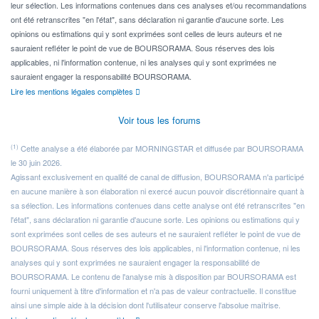
leur sélection. Les informations contenues dans ces analyses et/ou recommandations
ont été retranscrites "en l'état", sans déclaration ni garantie d'aucune sorte. Les
opinions ou estimations qui y sont exprimées sont celles de leurs auteurs et ne
sauraient refléter le point de vue de BOURSORAMA. Sous réserves des lois
applicables, ni l'information contenue, ni les analyses qui y sont exprimées ne
sauraient engager la responsabilité BOURSORAMA.
Lire les mentions légales complètes
Voir tous les forums
(1)
Cette analyse a été élaborée par MORNINGSTAR et diffusée par BOURSORAMA
le 30 juin 2026.
Agissant exclusivement en qualité de canal de diffusion, BOURSORAMA n'a participé
en aucune manière à son élaboration ni exercé aucun pouvoir discrétionnaire quant à
sa sélection. Les informations contenues dans cette analyse ont été retranscrites "en
l'état", sans déclaration ni garantie d'aucune sorte. Les opinions ou estimations qui y
sont exprimées sont celles de ses auteurs et ne sauraient refléter le point de vue de
BOURSORAMA. Sous réserves des lois applicables, ni l'information contenue, ni les
analyses qui y sont exprimées ne sauraient engager la responsabilité de
BOURSORAMA. Le contenu de l'analyse mis à disposition par BOURSORAMA est
fourni uniquement à titre d'information et n'a pas de valeur contractuelle. Il constitue
ainsi une simple aide à la décision dont l'utilisateur conserve l'absolue maîtrise.