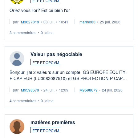
ETF ET OPCVM
Oriez vous l'or? Est ce bien l'or
par
M3627819
•
08 juil.
•
10:41
marino83
•
25 juil. 2026
3
commentaires
•
0
j'aime
Valeur pas négociable
ETF ET OPCVM
Bonjour, j'ai 2 valeurs sur un compte, GS EUROPE EQUITY-
P CAP EUR (LU0082087510) et GS PROTECTION-P CAP
EUR (LU0546913194), que je souhaite vendre. Lorsque je
par
M9598679
•
24 juil.
•
12:09
M9598679
•
24 juil. 2026
veux procéder à la vente, on me signale ...
4
commentaires
•
0
j'aime
matières premières
ETF ET OPCVM