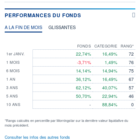
PERFORMANCES DU FONDS
A LA FIN DE MOIS
GLISSANTES
FONDS
CATEGORIE
RANG*
22,74%
16,49%
72
1er JANV.
-3,71%
1,49%
76
1 MOIS
14,14%
14,94%
75
6 MOIS
36,12%
16,49%
67
1 AN
62,12%
40,07%
57
3 ANS
50,70%
22,94%
46
5 ANS
-
88,84%
0
10 ANS
*Rangs calculés en percentile par Morningstar sur la dernière valeur liquidative du
mois précédent.
Consulter les infos des autres fonds