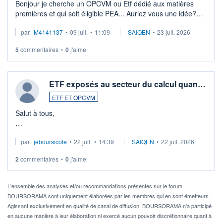
Bonjour je cherche un OPCVM ou Etf dédié aux matières
premières et qui soit éligible PEA... Auriez vous une idée?
Merci de vos conseils
par
M4141137
•
09 juil.
•
11:09
SAIQEN
•
23 juil. 2026
5
commentaires
•
0
j'aime
ETF exposés au secteur du calcul quan…
ETF ET OPCVM
Salut à tous,
Je cherche à investir sur le secteur du calcul quantique, mais
par
jeboursicote
•
22 juil.
•
14:39
SAIQEN
•
22 juil. 2026
via un ETF plutôt que des actions individuelles.
2
commentaires
•
0
j'aime
Idéalement, je voudrais qu'il soit éligible au PEA.
Pour l' ...
L'ensemble des analyses et/ou recommandations présentes sur le forum
BOURSORAMA sont uniquement élaborées par les membres qui en sont émetteurs.
Agissant exclusivement en qualité de canal de diffusion, BOURSORAMA n'a participé
en aucune manière à leur élaboration ni exercé aucun pouvoir discrétionnaire quant à