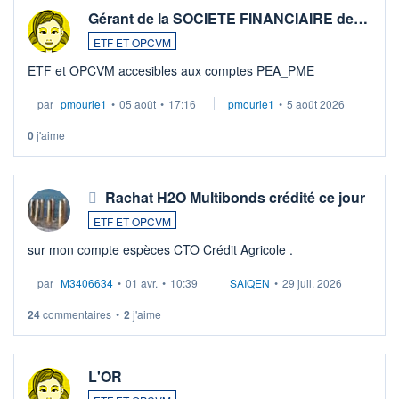
Gérant de la SOCIETE FINANCIAIRE de…
ETF ET OPCVM
ETF et OPCVM accesibles aux comptes PEA_PME
par
pmourie1
•
05 août
•
17:16
pmourie1
•
5 août 2026
0
j'aime
Rachat H2O Multibonds crédité ce jour
ETF ET OPCVM
sur mon compte espèces CTO Crédit Agricole .
par
M3406634
•
01 avr.
•
10:39
SAIQEN
•
29 juil. 2026
24
commentaires
•
2
j'aime
L'OR