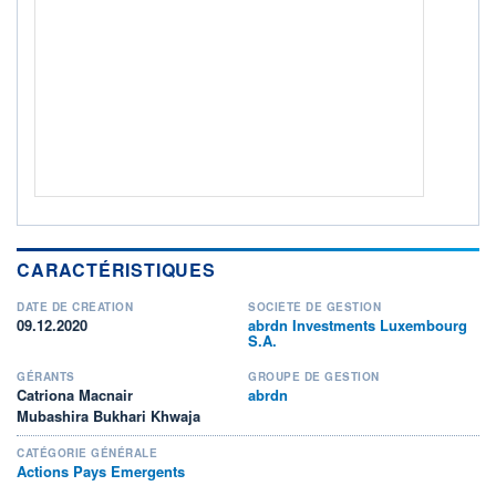
Non éligible Boursobank
ACTIF NET (EUR)
97M / 31.07.26
NOTATION MORNINGSTAR ⁽¹⁾
RISQUE DU FONDS (SRI)
4
/7
+ PORTEFEUILLE
+ LISTE
CARACTÉRISTIQUES
DATE DE CRÉATION
SOCIÉTÉ DE GESTION
09.12.2020
abrdn Investments Luxembourg
S.A.
GÉRANTS
GROUPE DE GESTION
Catriona Macnair
abrdn
Mubashira Bukhari Khwaja
CATÉGORIE GÉNÉRALE
Actions Pays Emergents