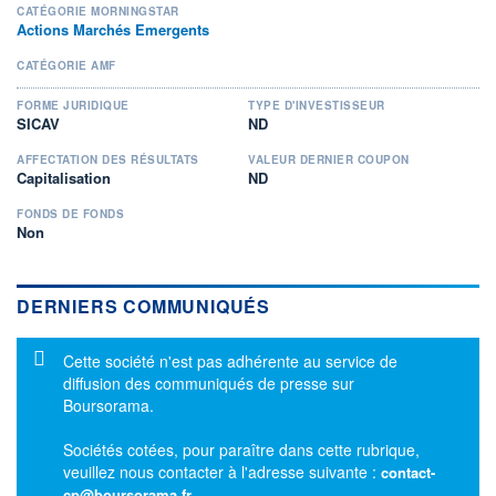
CATÉGORIE MORNINGSTAR
Actions Marchés Emergents
CATÉGORIE AMF
FORME JURIDIQUE
TYPE D'INVESTISSEUR
SICAV
ND
AFFECTATION DES RÉSULTATS
VALEUR DERNIER COUPON
Capitalisation
ND
FONDS DE FONDS
Non
DERNIERS COMMUNIQUÉS
Message d'information
Cette société n'est pas adhérente au service de
diffusion des communiqués de presse sur
Boursorama.
Sociétés cotées, pour paraître dans cette rubrique,
veuillez nous contacter à l'adresse suivante :
contact-
cp@boursorama.fr