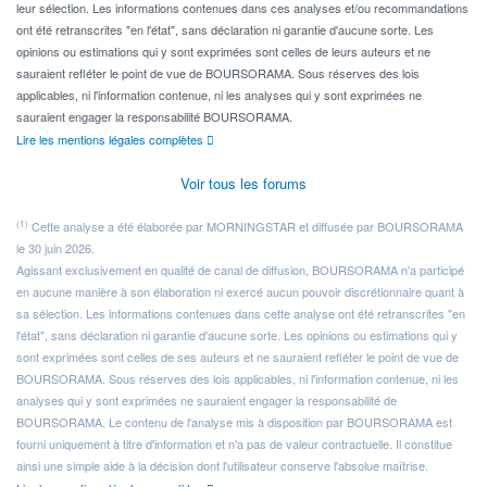
leur sélection. Les informations contenues dans ces analyses et/ou recommandations
ont été retranscrites "en l'état", sans déclaration ni garantie d'aucune sorte. Les
opinions ou estimations qui y sont exprimées sont celles de leurs auteurs et ne
sauraient refléter le point de vue de BOURSORAMA. Sous réserves des lois
applicables, ni l'information contenue, ni les analyses qui y sont exprimées ne
sauraient engager la responsabilité BOURSORAMA.
Lire les mentions légales complètes
Voir tous les forums
(1)
Cette analyse a été élaborée par MORNINGSTAR et diffusée par BOURSORAMA
le 30 juin 2026.
Agissant exclusivement en qualité de canal de diffusion, BOURSORAMA n'a participé
en aucune manière à son élaboration ni exercé aucun pouvoir discrétionnaire quant à
sa sélection. Les informations contenues dans cette analyse ont été retranscrites "en
l'état", sans déclaration ni garantie d'aucune sorte. Les opinions ou estimations qui y
sont exprimées sont celles de ses auteurs et ne sauraient refléter le point de vue de
BOURSORAMA. Sous réserves des lois applicables, ni l'information contenue, ni les
analyses qui y sont exprimées ne sauraient engager la responsabilité de
BOURSORAMA. Le contenu de l'analyse mis à disposition par BOURSORAMA est
fourni uniquement à titre d'information et n'a pas de valeur contractuelle. Il constitue
ainsi une simple aide à la décision dont l'utilisateur conserve l'absolue maîtrise.