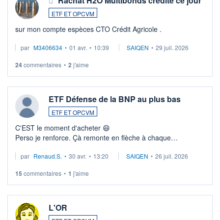
Rachat H2O Multibonds crédité ce jour
ETF ET OPCVM
sur mon compte espèces CTO Crédit Agricole .
par
M3406634
•
01 avr.
•
10:39
SAIQEN
•
29 juil. 2026
24
commentaires
•
2
j'aime
ETF Défense de la BNP au plus bas
ETF ET OPCVM
C'EST le moment d'acheter 😄​
Perso je renforce. Çà remonte en flèche à chaque
suspission d'accord dans.la guerre du moyen-orient.
par
Renaud.S.
•
30 avr.
•
13:20
SAIQEN
•
26 juil. 2026
Investissement long terme tip top pour sa retraite.
LU3 ...
15
commentaires
•
1
j'aime
L'OR