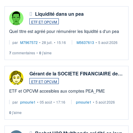
Liquidité dans un pea
ETF ET OPCVM
Quel titre est agréé pour rémunérer les liquidité s d'un pea
par
M7967572
•
28 juil.
•
15:16
M5637613
•
5 août 2026
7
commentaires
•
0
j'aime
Gérant de la SOCIETE FINANCIAIRE de…
ETF ET OPCVM
ETF et OPCVM accesibles aux comptes PEA_PME
par
pmourie1
•
05 août
•
17:16
pmourie1
•
5 août 2026
0
j'aime