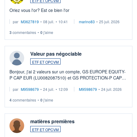
ETF ET OPCVM
Oriez vous l'or? Est ce bien l'or
par
M3627819
•
08 juil.
•
10:41
marino83
•
25 juil. 2026
3
commentaires
•
0
j'aime
Valeur pas négociable
ETF ET OPCVM
Bonjour, j'ai 2 valeurs sur un compte, GS EUROPE EQUITY-
P CAP EUR (LU0082087510) et GS PROTECTION-P CAP
EUR (LU0546913194), que je souhaite vendre. Lorsque je
par
M9598679
•
24 juil.
•
12:09
M9598679
•
24 juil. 2026
veux procéder à la vente, on me signale ...
4
commentaires
•
0
j'aime
matières premières
ETF ET OPCVM