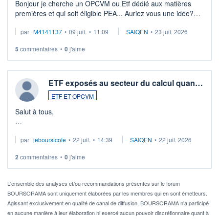
Bonjour je cherche un OPCVM ou Etf dédié aux matières
premières et qui soit éligible PEA... Auriez vous une idée?
Merci de vos conseils
par
M4141137
•
09 juil.
•
11:09
SAIQEN
•
23 juil. 2026
5
commentaires
•
0
j'aime
ETF exposés au secteur du calcul quan…
ETF ET OPCVM
Salut à tous,
Je cherche à investir sur le secteur du calcul quantique, mais
par
jeboursicote
•
22 juil.
•
14:39
SAIQEN
•
22 juil. 2026
via un ETF plutôt que des actions individuelles.
2
commentaires
•
0
j'aime
Idéalement, je voudrais qu'il soit éligible au PEA.
Pour l' ...
L'ensemble des analyses et/ou recommandations présentes sur le forum
BOURSORAMA sont uniquement élaborées par les membres qui en sont émetteurs.
Agissant exclusivement en qualité de canal de diffusion, BOURSORAMA n'a participé
en aucune manière à leur élaboration ni exercé aucun pouvoir discrétionnaire quant à