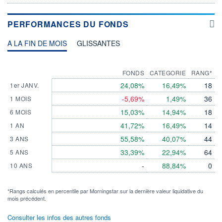
PERFORMANCES DU FONDS
A LA FIN DE MOIS
GLISSANTES
FONDS
CATEGORIE
RANG*
24,08%
16,49%
18
1er JANV.
-5,69%
1,49%
36
1 MOIS
15,03%
14,94%
18
6 MOIS
41,72%
16,49%
14
1 AN
55,58%
40,07%
44
3 ANS
33,39%
22,94%
64
5 ANS
-
88,84%
0
10 ANS
*Rangs calculés en percentile par Morningstar sur la dernière valeur liquidative du
mois précédent.
Consulter les infos des autres fonds