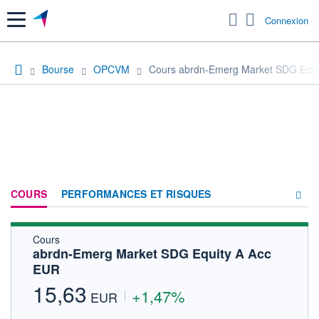
Menu
Connexion
Bourse
OPCVM
Cours abrdn-Emerg Market SDG Equi
COURS
PERFORMANCES ET RISQUES
Cours
COMPOSITION
abrdn-Emerg Market SDG Equity A Acc
EUR
ACTUALITÉS
15,63
+1,47%
FORUM
EUR
HISTORIQUE