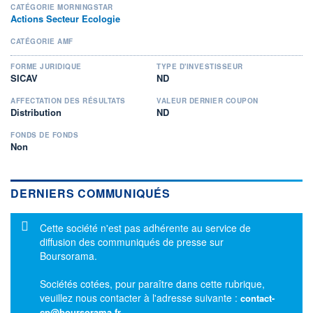
CATÉGORIE MORNINGSTAR
Actions Secteur Ecologie
CATÉGORIE AMF
FORME JURIDIQUE
TYPE D'INVESTISSEUR
SICAV
ND
AFFECTATION DES RÉSULTATS
VALEUR DERNIER COUPON
Distribution
ND
FONDS DE FONDS
Non
DERNIERS COMMUNIQUÉS
Message d'information
Cette société n'est pas adhérente au service de
diffusion des communiqués de presse sur
Boursorama.
Sociétés cotées, pour paraître dans cette rubrique,
veuillez nous contacter à l'adresse suivante :
contact-
cp@boursorama.fr