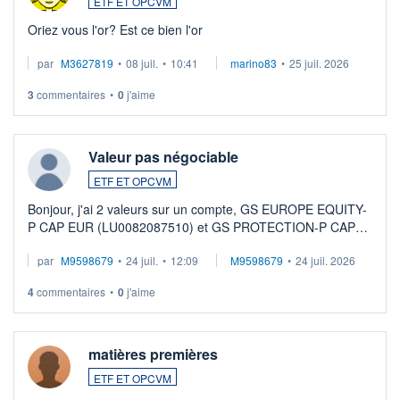
ETF ET OPCVM
Oriez vous l'or? Est ce bien l'or
par
M3627819
•
08 juil.
•
10:41
marino83
•
25 juil. 2026
3
commentaires
•
0
j'aime
Valeur pas négociable
ETF ET OPCVM
Bonjour, j'ai 2 valeurs sur un compte, GS EUROPE EQUITY-
P CAP EUR (LU0082087510) et GS PROTECTION-P CAP
EUR (LU0546913194), que je souhaite vendre. Lorsque je
par
M9598679
•
24 juil.
•
12:09
M9598679
•
24 juil. 2026
veux procéder à la vente, on me signale ...
4
commentaires
•
0
j'aime
matières premières
ETF ET OPCVM