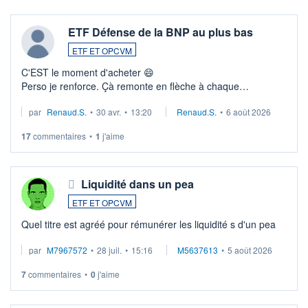
ETF Défense de la BNP au plus bas
ETF ET OPCVM
C'EST le moment d'acheter 😄​
Perso je renforce. Çà remonte en flèche à chaque
suspission d'accord dans.la guerre du moyen-orient.
par
Renaud.S.
•
30 avr.
•
13:20
Renaud.S.
•
6 août 2026
Investissement long terme tip top pour sa retraite.
LU3 ...
17
commentaires
•
1
j'aime
Liquidité dans un pea
ETF ET OPCVM
Quel titre est agréé pour rémunérer les liquidité s d'un pea
par
M7967572
•
28 juil.
•
15:16
M5637613
•
5 août 2026
7
commentaires
•
0
j'aime