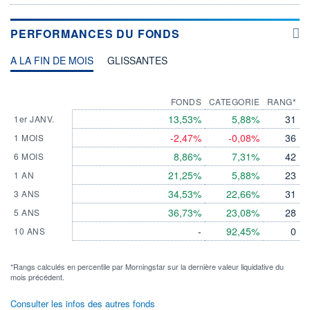
PERFORMANCES DU FONDS
A LA FIN DE MOIS
GLISSANTES
FONDS
CATEGORIE
RANG*
13,53%
5,88%
31
1er JANV.
-2,47%
-0,08%
36
1 MOIS
8,86%
7,31%
42
6 MOIS
21,25%
5,88%
23
1 AN
34,53%
22,66%
31
3 ANS
36,73%
23,08%
28
5 ANS
-
92,45%
0
10 ANS
*Rangs calculés en percentile par Morningstar sur la dernière valeur liquidative du
mois précédent.
Consulter les infos des autres fonds