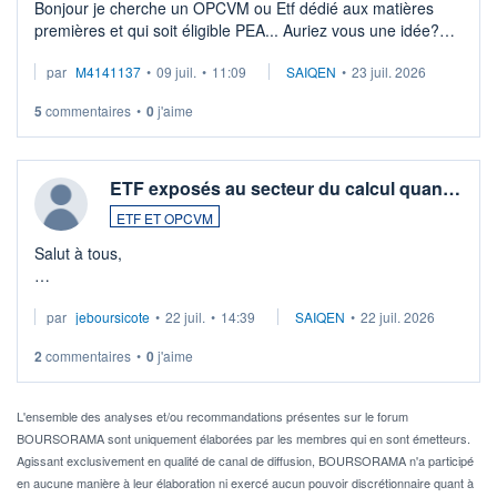
Bonjour je cherche un OPCVM ou Etf dédié aux matières
premières et qui soit éligible PEA... Auriez vous une idée?
Merci de vos conseils
par
M4141137
•
09 juil.
•
11:09
SAIQEN
•
23 juil. 2026
5
commentaires
•
0
j'aime
ETF exposés au secteur du calcul quan…
ETF ET OPCVM
Salut à tous,
Je cherche à investir sur le secteur du calcul quantique, mais
par
jeboursicote
•
22 juil.
•
14:39
SAIQEN
•
22 juil. 2026
via un ETF plutôt que des actions individuelles.
2
commentaires
•
0
j'aime
Idéalement, je voudrais qu'il soit éligible au PEA.
Pour l' ...
L'ensemble des analyses et/ou recommandations présentes sur le forum
BOURSORAMA sont uniquement élaborées par les membres qui en sont émetteurs.
Agissant exclusivement en qualité de canal de diffusion, BOURSORAMA n'a participé
en aucune manière à leur élaboration ni exercé aucun pouvoir discrétionnaire quant à