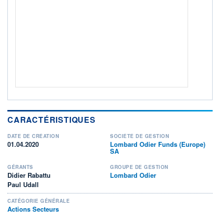
ACTIF NET (EUR)
194M / 31.07.26
NOTATION MORNINGSTAR ⁽¹⁾
RISQUE DU FONDS (SRI)
4
/7
+ PORTEFEUILLE
+ LISTE
CARACTÉRISTIQUES
DATE DE CRÉATION
SOCIÉTÉ DE GESTION
01.04.2020
Lombard Odier Funds (Europe)
SA
GÉRANTS
GROUPE DE GESTION
Didier Rabattu
Lombard Odier
Paul Udall
CATÉGORIE GÉNÉRALE
Actions Secteurs