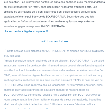
leur sélection. Les informations contenues dans ces analyses et/ou recommandations
ont été retranscrites "en l'état", sans déclaration ni garantie d'aucune sorte. Les
opinions ou estimations qui y sont exprimées sont celles de leurs auteurs et ne
sauraient refléter le point de vue de BOURSORAMA. Sous réserves des lois
applicables, ni l'information contenue, ni les analyses qui y sont exprimées ne
sauraient engager la responsabilité BOURSORAMA.
Lire les mentions légales complètes
Voir tous les forums
(1)
Cette analyse a été élaborée par MORNINGSTAR et diffusée par BOURSORAMA
le 30 juin 2026.
Agissant exclusivement en qualité de canal de diffusion, BOURSORAMA n'a participé
en aucune manière à son élaboration ni exercé aucun pouvoir discrétionnaire quant à
sa sélection. Les informations contenues dans cette analyse ont été retranscrites "en
l'état", sans déclaration ni garantie d'aucune sorte. Les opinions ou estimations qui y
sont exprimées sont celles de ses auteurs et ne sauraient refléter le point de vue de
BOURSORAMA. Sous réserves des lois applicables, ni l'information contenue, ni les
analyses qui y sont exprimées ne sauraient engager la responsabilité de
BOURSORAMA. Le contenu de l'analyse mis à disposition par BOURSORAMA est
fourni uniquement à titre d'information et n'a pas de valeur contractuelle. Il constitue
ainsi une simple aide à la décision dont l'utilisateur conserve l'absolue maîtrise.