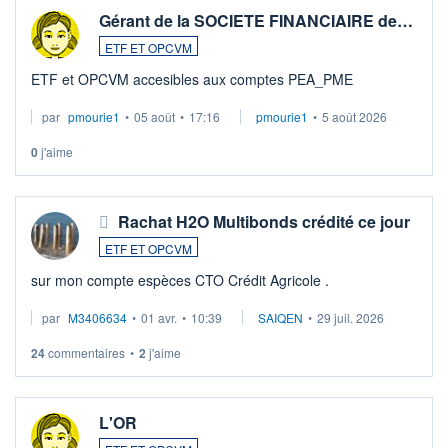
Gérant de la SOCIETE FINANCIAIRE de…
ETF ET OPCVM
ETF et OPCVM accesibles aux comptes PEA_PME
par
pmourie1
•
05 août
•
17:16
pmourie1
•
5 août 2026
0
j'aime
Rachat H2O Multibonds crédité ce jour
ETF ET OPCVM
sur mon compte espèces CTO Crédit Agricole .
par
M3406634
•
01 avr.
•
10:39
SAIQEN
•
29 juil. 2026
24
commentaires
•
2
j'aime
L'OR