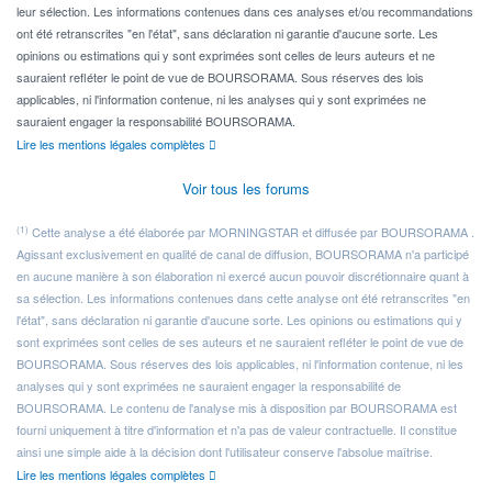
leur sélection. Les informations contenues dans ces analyses et/ou recommandations
ont été retranscrites "en l'état", sans déclaration ni garantie d'aucune sorte. Les
opinions ou estimations qui y sont exprimées sont celles de leurs auteurs et ne
sauraient refléter le point de vue de BOURSORAMA. Sous réserves des lois
applicables, ni l'information contenue, ni les analyses qui y sont exprimées ne
sauraient engager la responsabilité BOURSORAMA.
Lire les mentions légales complètes
Voir tous les forums
(1)
Cette analyse a été élaborée par MORNINGSTAR et diffusée par BOURSORAMA .
Agissant exclusivement en qualité de canal de diffusion, BOURSORAMA n'a participé
en aucune manière à son élaboration ni exercé aucun pouvoir discrétionnaire quant à
sa sélection. Les informations contenues dans cette analyse ont été retranscrites "en
l'état", sans déclaration ni garantie d'aucune sorte. Les opinions ou estimations qui y
sont exprimées sont celles de ses auteurs et ne sauraient refléter le point de vue de
BOURSORAMA. Sous réserves des lois applicables, ni l'information contenue, ni les
analyses qui y sont exprimées ne sauraient engager la responsabilité de
BOURSORAMA. Le contenu de l'analyse mis à disposition par BOURSORAMA est
fourni uniquement à titre d'information et n'a pas de valeur contractuelle. Il constitue
ainsi une simple aide à la décision dont l'utilisateur conserve l'absolue maîtrise.
Lire les mentions légales complètes