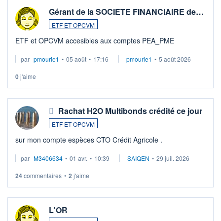
Gérant de la SOCIETE FINANCIAIRE de…
ETF ET OPCVM
ETF et OPCVM accesibles aux comptes PEA_PME
par
pmourie1
•
05 août
•
17:16
pmourie1
•
5 août 2026
0
j'aime
Rachat H2O Multibonds crédité ce jour
ETF ET OPCVM
sur mon compte espèces CTO Crédit Agricole .
par
M3406634
•
01 avr.
•
10:39
SAIQEN
•
29 juil. 2026
24
commentaires
•
2
j'aime
L'OR