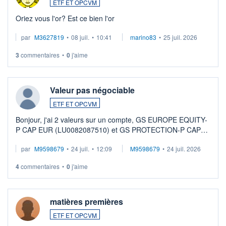
ETF ET OPCVM
Oriez vous l'or? Est ce bien l'or
par
M3627819
•
08 juil.
•
10:41
marino83
•
25 juil. 2026
3
commentaires
•
0
j'aime
Valeur pas négociable
ETF ET OPCVM
Bonjour, j'ai 2 valeurs sur un compte, GS EUROPE EQUITY-
P CAP EUR (LU0082087510) et GS PROTECTION-P CAP
EUR (LU0546913194), que je souhaite vendre. Lorsque je
par
M9598679
•
24 juil.
•
12:09
M9598679
•
24 juil. 2026
veux procéder à la vente, on me signale ...
4
commentaires
•
0
j'aime
matières premières
ETF ET OPCVM