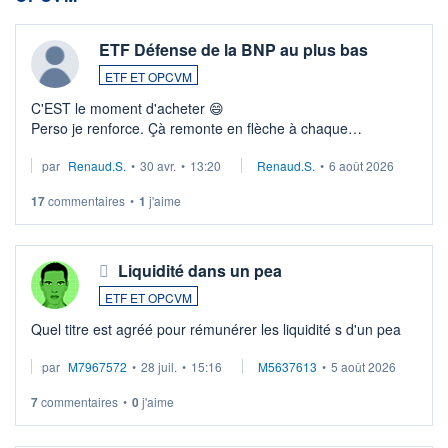
ETF Défense de la BNP au plus bas
ETF ET OPCVM
C'EST le moment d'acheter 😄​
Perso je renforce. Çà remonte en flèche à chaque
suspission d'accord dans.la guerre du moyen-orient.
par
Renaud.S.
•
30 avr.
•
13:20
Renaud.S.
•
6 août 2026
Investissement long terme tip top pour sa retraite.
LU3 ...
17
commentaires
•
1
j'aime
Liquidité dans un pea
ETF ET OPCVM
Quel titre est agréé pour rémunérer les liquidité s d'un pea
par
M7967572
•
28 juil.
•
15:16
M5637613
•
5 août 2026
7
commentaires
•
0
j'aime