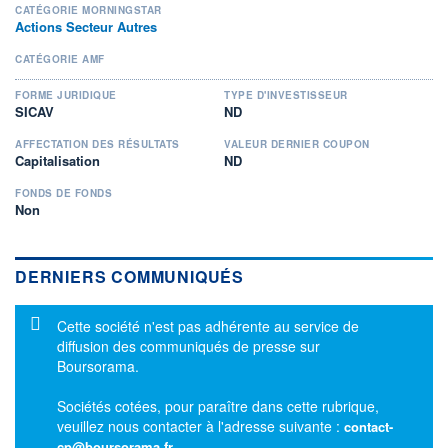
CATÉGORIE MORNINGSTAR
Actions Secteur Autres
CATÉGORIE AMF
FORME JURIDIQUE
TYPE D'INVESTISSEUR
SICAV
ND
AFFECTATION DES RÉSULTATS
VALEUR DERNIER COUPON
Capitalisation
ND
FONDS DE FONDS
Non
DERNIERS COMMUNIQUÉS
Message d'information
Cette société n'est pas adhérente au service de
diffusion des communiqués de presse sur
Boursorama.
Sociétés cotées, pour paraître dans cette rubrique,
veuillez nous contacter à l'adresse suivante :
contact-
cp@boursorama.fr