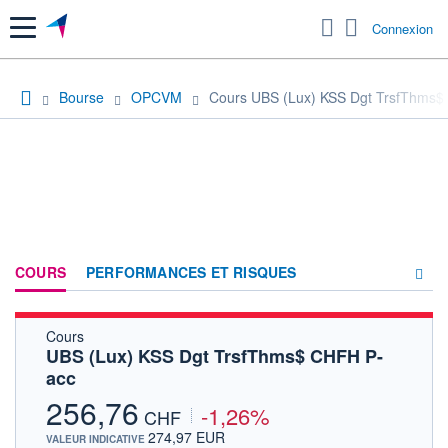
Menu
Connexion
Bourse
OPCVM
Cours UBS (Lux) KSS Dgt TrsfThms$
COURS
PERFORMANCES ET RISQUES
Cours
COMPOSITION
UBS (Lux) KSS Dgt TrsfThms$ CHFH P-
acc
ACTUALITÉS
256,76
-1,26%
FORUM
CHF
274,97 EUR
VALEUR INDICATIVE
HISTORIQUE