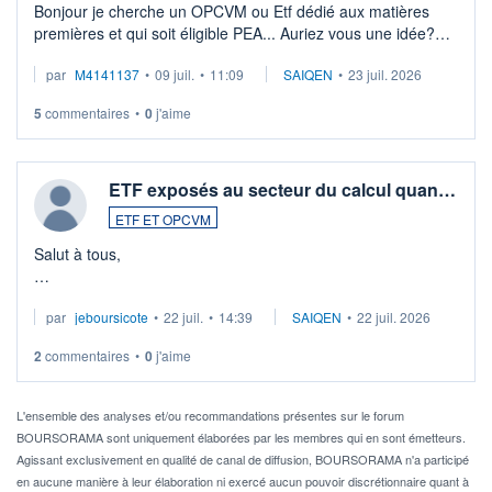
Bonjour je cherche un OPCVM ou Etf dédié aux matières
premières et qui soit éligible PEA... Auriez vous une idée?
Merci de vos conseils
par
M4141137
•
09 juil.
•
11:09
SAIQEN
•
23 juil. 2026
5
commentaires
•
0
j'aime
ETF exposés au secteur du calcul quan…
ETF ET OPCVM
Salut à tous,
Je cherche à investir sur le secteur du calcul quantique, mais
par
jeboursicote
•
22 juil.
•
14:39
SAIQEN
•
22 juil. 2026
via un ETF plutôt que des actions individuelles.
2
commentaires
•
0
j'aime
Idéalement, je voudrais qu'il soit éligible au PEA.
Pour l' ...
L'ensemble des analyses et/ou recommandations présentes sur le forum
BOURSORAMA sont uniquement élaborées par les membres qui en sont émetteurs.
Agissant exclusivement en qualité de canal de diffusion, BOURSORAMA n'a participé
en aucune manière à leur élaboration ni exercé aucun pouvoir discrétionnaire quant à