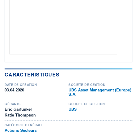
ACTIF NET (EUR)
501M / 31.07.26
NOTATION MORNINGSTAR ⁽¹⁾
RISQUE DU FONDS (SRI)
5
/7
+ PORTEFEUILLE
+ LISTE
CARACTÉRISTIQUES
DATE DE CRÉATION
SOCIÉTÉ DE GESTION
03.04.2020
UBS Asset Management (Europe)
S.A.
GÉRANTS
GROUPE DE GESTION
Eric Garfunkel
UBS
Katie Thompson
CATÉGORIE GÉNÉRALE
Actions Secteurs