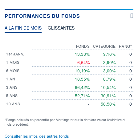
PERFORMANCES DU FONDS
A LA FIN DE MOIS
GLISSANTES
FONDS
CATEGORIE
RANG*
13,38%
9,16%
0
1er JANV.
-6,64%
3,90%
0
1 MOIS
10,19%
3,00%
0
6 MOIS
18,55%
8,79%
0
1 AN
66,42%
10,54%
0
3 ANS
52,71%
30,91%
0
5 ANS
-
58,50%
0
10 ANS
*Rangs calculés en percentile par Morningstar sur la dernière valeur liquidative du
mois précédent.
Consulter les infos des autres fonds