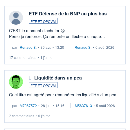
ETF Défense de la BNP au plus bas
ETF ET OPCVM
C'EST le moment d'acheter 😄​
Perso je renforce. Çà remonte en flèche à chaque
suspission d'accord dans.la guerre du moyen-orient.
par
Renaud.S.
•
30 avr.
•
13:20
Renaud.S.
•
6 août 2026
Investissement long terme tip top pour sa retraite.
LU3 ...
17
commentaires
•
1
j'aime
Liquidité dans un pea
ETF ET OPCVM
Quel titre est agréé pour rémunérer les liquidité s d'un pea
par
M7967572
•
28 juil.
•
15:16
M5637613
•
5 août 2026
7
commentaires
•
0
j'aime