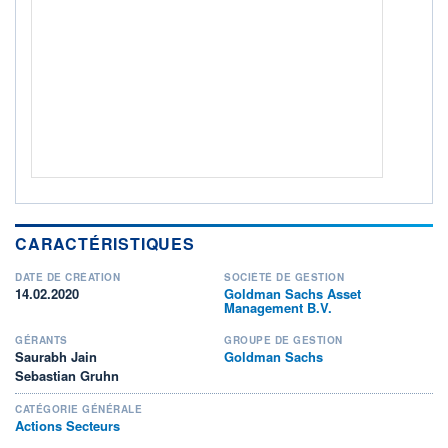
ACTIF NET (EUR)
296M / 31.07.26
NOTATION MORNINGSTAR ⁽¹⁾
RISQUE DU FONDS (SRI)
4
/7
+ PORTEFEUILLE
+ LISTE
CARACTÉRISTIQUES
DATE DE CRÉATION
SOCIÉTÉ DE GESTION
14.02.2020
Goldman Sachs Asset
Management B.V.
GÉRANTS
GROUPE DE GESTION
Saurabh Jain
Goldman Sachs
Sebastian Gruhn
CATÉGORIE GÉNÉRALE
Actions Secteurs