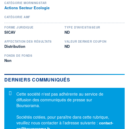
CATÉGORIE MORNINGSTAR
Actions Secteur Ecologie
CATÉGORIE AMF
FORME JURIDIQUE
TYPE D'INVESTISSEUR
SICAV
ND
AFFECTATION DES RÉSULTATS
VALEUR DERNIER COUPON
Distribution
ND
FONDS DE FONDS
Non
DERNIERS COMMUNIQUÉS
Message d'information
Cette société n'est pas adhérente au service de
diffusion des communiqués de presse sur
Boursorama.
Sociétés cotées, pour paraître dans cette rubrique,
veuillez nous contacter à l'adresse suivante :
contact-
cp@boursorama.fr