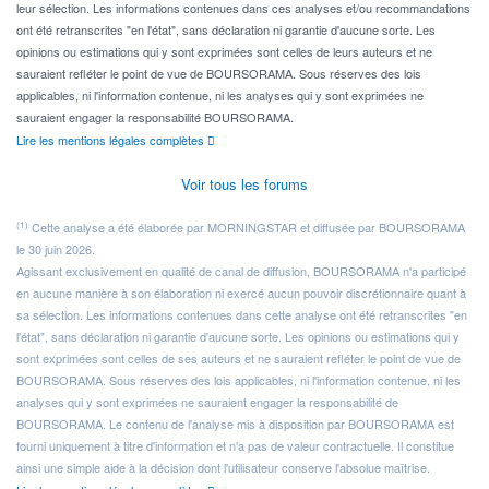
leur sélection. Les informations contenues dans ces analyses et/ou recommandations
ont été retranscrites "en l'état", sans déclaration ni garantie d'aucune sorte. Les
opinions ou estimations qui y sont exprimées sont celles de leurs auteurs et ne
sauraient refléter le point de vue de BOURSORAMA. Sous réserves des lois
applicables, ni l'information contenue, ni les analyses qui y sont exprimées ne
sauraient engager la responsabilité BOURSORAMA.
Lire les mentions légales complètes
Voir tous les forums
(1)
Cette analyse a été élaborée par MORNINGSTAR et diffusée par BOURSORAMA
le 30 juin 2026.
Agissant exclusivement en qualité de canal de diffusion, BOURSORAMA n'a participé
en aucune manière à son élaboration ni exercé aucun pouvoir discrétionnaire quant à
sa sélection. Les informations contenues dans cette analyse ont été retranscrites "en
l'état", sans déclaration ni garantie d'aucune sorte. Les opinions ou estimations qui y
sont exprimées sont celles de ses auteurs et ne sauraient refléter le point de vue de
BOURSORAMA. Sous réserves des lois applicables, ni l'information contenue, ni les
analyses qui y sont exprimées ne sauraient engager la responsabilité de
BOURSORAMA. Le contenu de l'analyse mis à disposition par BOURSORAMA est
fourni uniquement à titre d'information et n'a pas de valeur contractuelle. Il constitue
ainsi une simple aide à la décision dont l'utilisateur conserve l'absolue maîtrise.