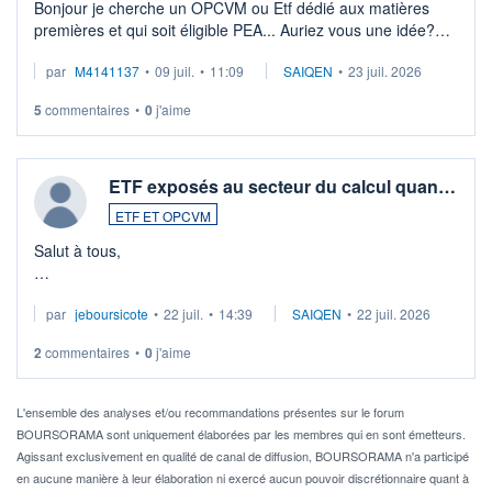
Bonjour je cherche un OPCVM ou Etf dédié aux matières
premières et qui soit éligible PEA... Auriez vous une idée?
Merci de vos conseils
par
M4141137
•
09 juil.
•
11:09
SAIQEN
•
23 juil. 2026
5
commentaires
•
0
j'aime
ETF exposés au secteur du calcul quan…
ETF ET OPCVM
Salut à tous,
Je cherche à investir sur le secteur du calcul quantique, mais
par
jeboursicote
•
22 juil.
•
14:39
SAIQEN
•
22 juil. 2026
via un ETF plutôt que des actions individuelles.
2
commentaires
•
0
j'aime
Idéalement, je voudrais qu'il soit éligible au PEA.
Pour l' ...
L'ensemble des analyses et/ou recommandations présentes sur le forum
BOURSORAMA sont uniquement élaborées par les membres qui en sont émetteurs.
Agissant exclusivement en qualité de canal de diffusion, BOURSORAMA n'a participé
en aucune manière à leur élaboration ni exercé aucun pouvoir discrétionnaire quant à