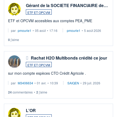
Gérant de la SOCIETE FINANCIAIRE de…
ETF ET OPCVM
ETF et OPCVM accesibles aux comptes PEA_PME
par
pmourie1
•
05 août
•
17:16
pmourie1
•
5 août 2026
0
j'aime
Rachat H2O Multibonds crédité ce jour
ETF ET OPCVM
sur mon compte espèces CTO Crédit Agricole .
par
M3406634
•
01 avr.
•
10:39
SAIQEN
•
29 juil. 2026
24
commentaires
•
2
j'aime
L'OR