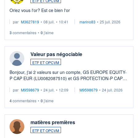
ETF ET OPCVM
Oriez vous l'or? Est ce bien l'or
par
M3627819
•
08 juil.
•
10:41
marino83
•
25 juil. 2026
3
commentaires
•
0
j'aime
Valeur pas négociable
ETF ET OPCVM
Bonjour, j'ai 2 valeurs sur un compte, GS EUROPE EQUITY-
P CAP EUR (LU0082087510) et GS PROTECTION-P CAP
EUR (LU0546913194), que je souhaite vendre. Lorsque je
par
M9598679
•
24 juil.
•
12:09
M9598679
•
24 juil. 2026
veux procéder à la vente, on me signale ...
4
commentaires
•
0
j'aime
matières premières
ETF ET OPCVM