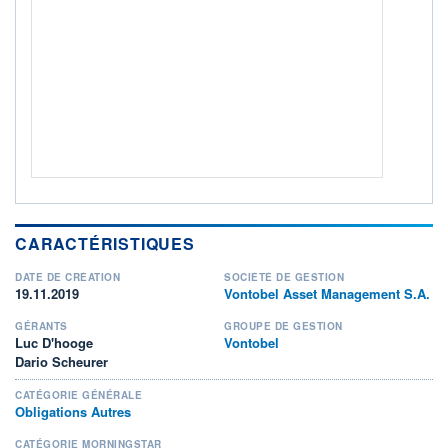
3 051M / 30.04.25
NOTATION MORNINGSTAR ⁽¹⁾
RISQUE DU FONDS (SRI)
3
/7
+ PORTEFEUILLE
+ LISTE
CARACTÉRISTIQUES
DATE DE CRÉATION
SOCIÉTÉ DE GESTION
19.11.2019
Vontobel Asset Management S.A.
GÉRANTS
GROUPE DE GESTION
Luc D'hooge
Vontobel
Dario Scheurer
CATÉGORIE GÉNÉRALE
Obligations Autres
CATÉGORIE MORNINGSTAR