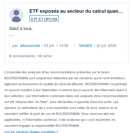
ETF exposés au secteur du calcul quan…
ETF ET OPCVM
Salut à tous,
Je cherche à investir sur le secteur du calcul quantique, mais
par
jeboursicote
•
22 juil.
•
14:39
SAIQEN
•
22 juil. 2026
via un ETF plutôt que des actions individuelles.
2
commentaires
•
0
j'aime
Idéalement, je voudrais qu'il soit éligible au PEA.
Pour l' ...
L'ensemble des analyses et/ou recommandations présentes sur le forum
BOURSORAMA sont uniquement élaborées par les membres qui en sont émetteurs.
Agissant exclusivement en qualité de canal de diffusion, BOURSORAMA n'a participé
en aucune manière à leur élaboration ni exercé aucun pouvoir discrétionnaire quant à
leur sélection. Les informations contenues dans ces analyses et/ou recommandations
ont été retranscrites "en l'état", sans déclaration ni garantie d'aucune sorte. Les
opinions ou estimations qui y sont exprimées sont celles de leurs auteurs et ne
sauraient refléter le point de vue de BOURSORAMA. Sous réserves des lois
applicables, ni l'information contenue, ni les analyses qui y sont exprimées ne
sauraient engager la responsabilité BOURSORAMA.
Lire les mentions légales complètes