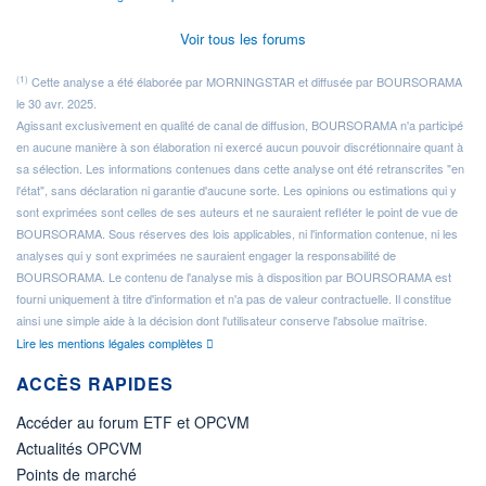
Voir tous les forums
(1)
Cette analyse a été élaborée par MORNINGSTAR et diffusée par BOURSORAMA
le 30 avr. 2025.
Agissant exclusivement en qualité de canal de diffusion, BOURSORAMA n'a participé
en aucune manière à son élaboration ni exercé aucun pouvoir discrétionnaire quant à
sa sélection. Les informations contenues dans cette analyse ont été retranscrites "en
l'état", sans déclaration ni garantie d'aucune sorte. Les opinions ou estimations qui y
sont exprimées sont celles de ses auteurs et ne sauraient refléter le point de vue de
BOURSORAMA. Sous réserves des lois applicables, ni l'information contenue, ni les
analyses qui y sont exprimées ne sauraient engager la responsabilité de
BOURSORAMA. Le contenu de l'analyse mis à disposition par BOURSORAMA est
fourni uniquement à titre d'information et n'a pas de valeur contractuelle. Il constitue
ainsi une simple aide à la décision dont l'utilisateur conserve l'absolue maîtrise.
Lire les mentions légales complètes
ACCÈS RAPIDES
Accéder au forum ETF et OPCVM
Actualités OPCVM
Points de marché