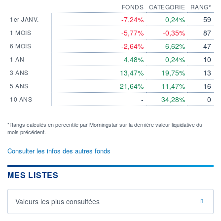
FONDS
CATEGORIE
RANG*
-7,24%
0,24%
59
1er JANV.
-5,77%
-0,35%
87
1 MOIS
-2,64%
6,62%
47
6 MOIS
4,48%
0,24%
10
1 AN
13,47%
19,75%
13
3 ANS
21,64%
11,47%
16
5 ANS
-
34,28%
0
10 ANS
*Rangs calculés en percentile par Morningstar sur la dernière valeur liquidative du
mois précédent.
Consulter les infos des autres fonds
MES LISTES
Valeurs les plus consultées