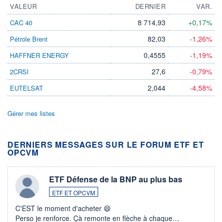
VALEUR
DERNIER
VAR.
8 714,93
+0,17%
CAC 40
82,03
-1,26%
Pétrole Brent
0,4555
-1,19%
HAFFNER ENERGY
27,6
-0,79%
2CRSI
2,044
-4,58%
EUTELSAT
Gérer mes listes
DERNIERS MESSAGES SUR LE FORUM ETF ET
OPCVM
ETF Défense de la BNP au plus bas
ETF ET OPCVM
C'EST le moment d'acheter 😄​
Perso je renforce. Çà remonte en flèche à chaque