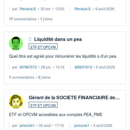
suspission d'accord dans.la guerre du moyen-orient.
par
Renaud.S.
•
30 avr.
•
13:20
Renaud.S.
•
6 août 2026
Investissement long terme tip top pour sa retraite.
LU3 ...
17
commentaires
•
1
j'aime
Liquidité dans un pea
ETF ET OPCVM
Quel titre est agréé pour rémunérer les liquidité s d'un pea
par
M7967572
•
28 juil.
•
15:16
M5637613
•
5 août 2026
7
commentaires
•
0
j'aime
Gérant de la SOCIETE FINANCIAIRE de…
ETF ET OPCVM
ETF et OPCVM accesibles aux comptes PEA_PME
par
pmourie1
•
05 août
•
17:16
pmourie1
•
5 août 2026