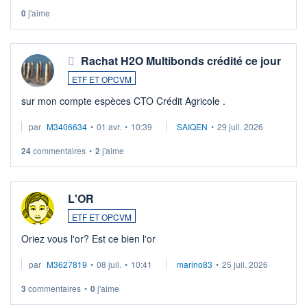
0
j'aime
Rachat H2O Multibonds crédité ce jour
ETF ET OPCVM
sur mon compte espèces CTO Crédit Agricole .
par
M3406634
•
01 avr.
•
10:39
SAIQEN
•
29 juil. 2026
24
commentaires
•
2
j'aime
L'OR
ETF ET OPCVM
Oriez vous l'or? Est ce bien l'or
par
M3627819
•
08 juil.
•
10:41
marino83
•
25 juil. 2026
3
commentaires
•
0
j'aime