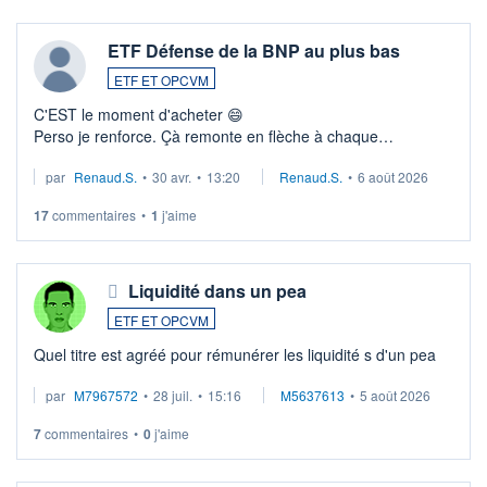
ETF Défense de la BNP au plus bas
ETF ET OPCVM
C'EST le moment d'acheter 😄​
Perso je renforce. Çà remonte en flèche à chaque
suspission d'accord dans.la guerre du moyen-orient.
par
Renaud.S.
•
30 avr.
•
13:20
Renaud.S.
•
6 août 2026
Investissement long terme tip top pour sa retraite.
LU3 ...
17
commentaires
•
1
j'aime
Liquidité dans un pea
ETF ET OPCVM
Quel titre est agréé pour rémunérer les liquidité s d'un pea
par
M7967572
•
28 juil.
•
15:16
M5637613
•
5 août 2026
7
commentaires
•
0
j'aime