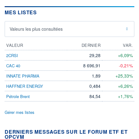
MES LISTES
Valeurs les plus consultées
VALEUR
DERNIER
VAR.
29,28
+6,09%
2CRSI
8 696,91
-0,21%
CAC 40
1,89
+25,33%
INNATE PHARMA
0,484
+6,26%
HAFFNER ENERGY
84,54
+1,76%
Pétrole Brent
Gérer mes listes
DERNIERS MESSAGES SUR LE FORUM ETF ET
OPCVM