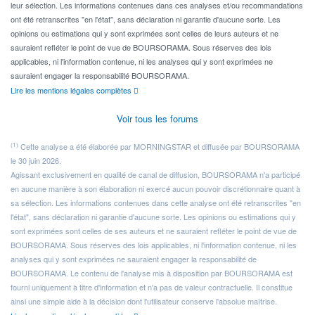
leur sélection. Les informations contenues dans ces analyses et/ou recommandations
ont été retranscrites "en l'état", sans déclaration ni garantie d'aucune sorte. Les
opinions ou estimations qui y sont exprimées sont celles de leurs auteurs et ne
sauraient refléter le point de vue de BOURSORAMA. Sous réserves des lois
applicables, ni l'information contenue, ni les analyses qui y sont exprimées ne
sauraient engager la responsabilité BOURSORAMA.
Lire les mentions légales complètes
Voir tous les forums
(1)
Cette analyse a été élaborée par MORNINGSTAR et diffusée par BOURSORAMA
le 30 juin 2026.
Agissant exclusivement en qualité de canal de diffusion, BOURSORAMA n'a participé
en aucune manière à son élaboration ni exercé aucun pouvoir discrétionnaire quant à
sa sélection. Les informations contenues dans cette analyse ont été retranscrites "en
l'état", sans déclaration ni garantie d'aucune sorte. Les opinions ou estimations qui y
sont exprimées sont celles de ses auteurs et ne sauraient refléter le point de vue de
BOURSORAMA. Sous réserves des lois applicables, ni l'information contenue, ni les
analyses qui y sont exprimées ne sauraient engager la responsabilité de
BOURSORAMA. Le contenu de l'analyse mis à disposition par BOURSORAMA est
fourni uniquement à titre d'information et n'a pas de valeur contractuelle. Il constitue
ainsi une simple aide à la décision dont l'utilisateur conserve l'absolue maîtrise.