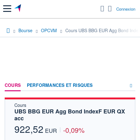
Menu
Connexion
Bourse
OPCVM
Cours UBS BBG EUR Agg Bond Inde
COURS
PERFORMANCES ET RISQUES
Cours
COMPOSITION
UBS BBG EUR Agg Bond IndexF EUR QX
acc
ACTUALITÉS
922,52
-0,09%
FORUM
EUR
HISTORIQUE