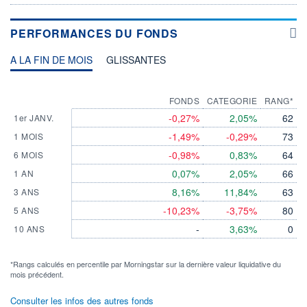
PERFORMANCES DU FONDS
A LA FIN DE MOIS
GLISSANTES
FONDS
CATEGORIE
RANG*
-0,27%
2,05%
62
1er JANV.
-1,49%
-0,29%
73
1 MOIS
-0,98%
0,83%
64
6 MOIS
0,07%
2,05%
66
1 AN
8,16%
11,84%
63
3 ANS
-10,23%
-3,75%
80
5 ANS
-
3,63%
0
10 ANS
*Rangs calculés en percentile par Morningstar sur la dernière valeur liquidative du
mois précédent.
Consulter les infos des autres fonds