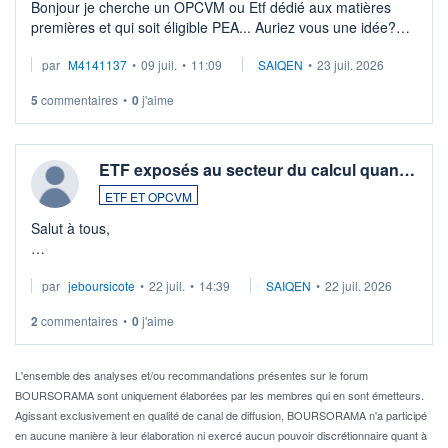
Bonjour je cherche un OPCVM ou Etf dédié aux matières
premières et qui soit éligible PEA... Auriez vous une idée?
Merci de vos conseils
par
M4141137
•
09 juil.
•
11:09
SAIQEN
•
23 juil. 2026
5
commentaires
•
0
j'aime
ETF exposés au secteur du calcul quan…
ETF ET OPCVM
Salut à tous,
Je cherche à investir sur le secteur du calcul quantique, mais
par
jeboursicote
•
22 juil.
•
14:39
SAIQEN
•
22 juil. 2026
via un ETF plutôt que des actions individuelles.
2
commentaires
•
0
j'aime
Idéalement, je voudrais qu'il soit éligible au PEA.
Pour l' ...
L'ensemble des analyses et/ou recommandations présentes sur le forum
BOURSORAMA sont uniquement élaborées par les membres qui en sont émetteurs.
Agissant exclusivement en qualité de canal de diffusion, BOURSORAMA n'a participé
en aucune manière à leur élaboration ni exercé aucun pouvoir discrétionnaire quant à