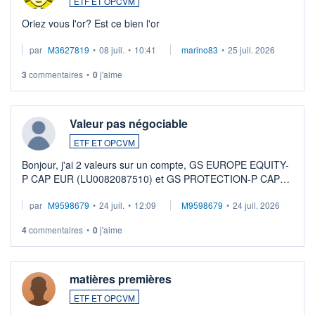
ETF ET OPCVM
Oriez vous l'or? Est ce bien l'or
par
M3627819
•
08 juil.
•
10:41
marino83
•
25 juil. 2026
3
commentaires
•
0
j'aime
Valeur pas négociable
ETF ET OPCVM
Bonjour, j'ai 2 valeurs sur un compte, GS EUROPE EQUITY-
P CAP EUR (LU0082087510) et GS PROTECTION-P CAP
EUR (LU0546913194), que je souhaite vendre. Lorsque je
par
M9598679
•
24 juil.
•
12:09
M9598679
•
24 juil. 2026
veux procéder à la vente, on me signale ...
4
commentaires
•
0
j'aime
matières premières
ETF ET OPCVM