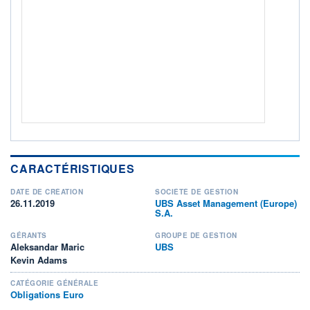
Non éligible Boursobank
ACTIF NET (EUR)
1 048M / 31.07.26
NOTATION MORNINGSTAR ⁽¹⁾
RISQUE DU FONDS (SRI)
3
/7
+ PORTEFEUILLE
+ LISTE
CARACTÉRISTIQUES
DATE DE CRÉATION
SOCIÉTÉ DE GESTION
26.11.2019
UBS Asset Management (Europe)
S.A.
GÉRANTS
GROUPE DE GESTION
Aleksandar Maric
UBS
Kevin Adams
CATÉGORIE GÉNÉRALE
Obligations Euro