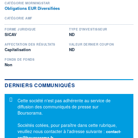
CATÉGORIE MORNINGSTAR
Obligations EUR Diversifiées
CATÉGORIE AMF
FORME JURIDIQUE
TYPE D'INVESTISSEUR
SICAV
ND
AFFECTATION DES RÉSULTATS
VALEUR DERNIER COUPON
Capitalisation
ND
FONDS DE FONDS
Non
DERNIERS COMMUNIQUÉS
Message d'information
Cette société n'est pas adhérente au service de
diffusion des communiqués de presse sur
Boursorama.
Sociétés cotées, pour paraître dans cette rubrique,
veuillez nous contacter à l'adresse suivante :
contact-
cp@boursorama.fr