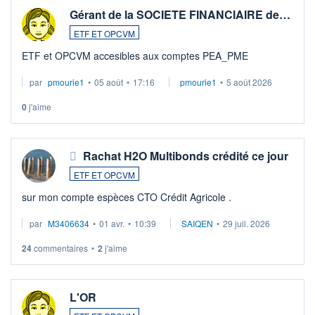
Gérant de la SOCIETE FINANCIAIRE de…
ETF ET OPCVM
ETF et OPCVM accesibles aux comptes PEA_PME
par
pmourie1
•
05 août
•
17:16
pmourie1
•
5 août 2026
0
j'aime
Rachat H2O Multibonds crédité ce jour
ETF ET OPCVM
sur mon compte espèces CTO Crédit Agricole .
par
M3406634
•
01 avr.
•
10:39
SAIQEN
•
29 juil. 2026
24
commentaires
•
2
j'aime
L'OR