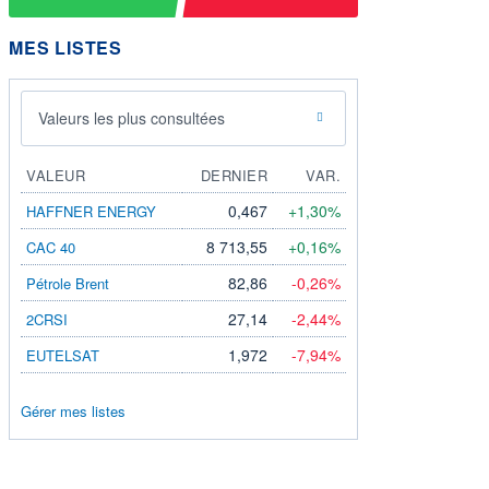
MES LISTES
Valeurs les plus consultées
VALEUR
DERNIER
VAR.
0,467
+1,30%
HAFFNER ENERGY
8 713,55
+0,16%
CAC 40
82,86
-0,26%
Pétrole Brent
27,14
-2,44%
2CRSI
1,972
-7,94%
EUTELSAT
Gérer mes listes