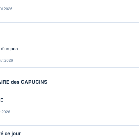
ût 2026
s d'un pea
oût 2026
IAIRE des CAPUCINS
ME
t 2026
é ce jour