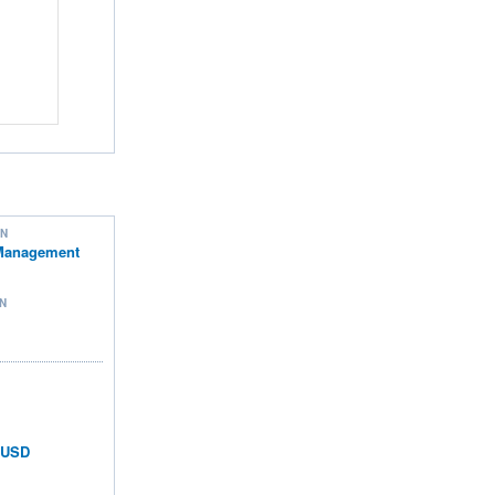
ON
Management
N
n USD