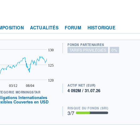
MPOSITION
ACTUALITÉS
FORUM
HISTORIQUE
FONDS PARTENAIRES
TARIFS PRIVILÉGIÉS
0%
130
125
120
ACTIF NET (EUR)
03/12
08/04
4 092M / 31.07.26
TÉGORIE MORNINGSTAR
ligations Internationales
exibles Couvertes en USD
RISQUE DU FONDS (SRI)
3
/7