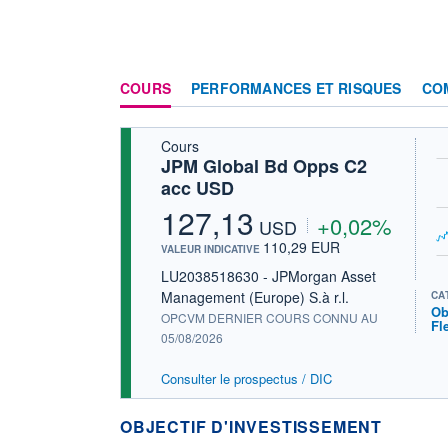
COURS
PERFORMANCES ET RISQUES
CO
Cours
JPM Global Bd Opps C2
acc USD
127,13
+0,02%
USD
110,29 EUR
VALEUR INDICATIVE
LU2038518630 - JPMorgan Asset
Management (Europe) S.à r.l.
CA
Ob
OPCVM DERNIER COURS CONNU AU
Fl
05/08/2026
Consulter le prospectus / DIC
OBJECTIF D'INVESTISSEMENT