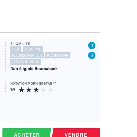
ÉLIGIBILITÉ
PEA
PEA-PME
BOURSOVIE LUX
BOURSOVIE
CTO BUSINESS
Non éligible Boursobank
NOTATION MORNINGSTAR ⁽¹⁾
ACHETER
VENDRE