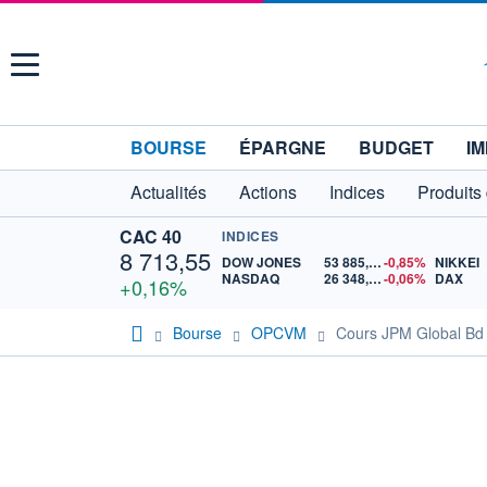
Menu
BOURSE
ÉPARGNE
BUDGET
IM
Actualités
Actions
Indices
Produits
CAC 40
INDICES
8 713,55
DOW JONES
53 885,10
-0,85%
NIKKEI
NASDAQ
26 348,35
-0,06%
DAX
+0,16%
Bourse
OPCVM
Cours JPM Global Bd