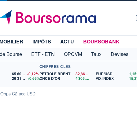
MOBILIER
IMPÔTS
ACTU
BOURSOBANK
 de Bourse
ETF - ETN
OPCVM
Taux
Devises
CHIFFRES-CLÉS
65 606,71
-0,12%
PÉTROLE BRENT
82,86
$US
EUR/USD
26 312,77
+0,66%
ONCE D'OR
4 305,20
$US
VIX INDEX
15,2
 Opps C2 acc USD