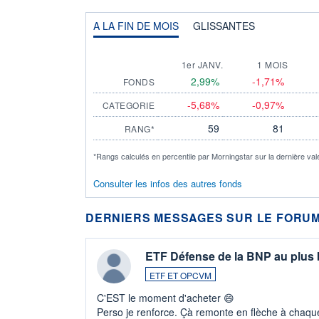
A LA FIN DE MOIS
GLISSANTES
1er JANV.
1 MOIS
2,99%
-1,71%
FONDS
-5,68%
-0,97%
CATEGORIE
59
81
RANG*
*Rangs calculés en percentile par Morningstar sur la dernière val
Consulter les infos des autres fonds
DERNIERS MESSAGES SUR LE FORUM
ETF Défense de la BNP au plus
ETF ET OPCVM
C'EST le moment d'acheter 😄​
Perso je renforce. Çà remonte en flèche à chaque