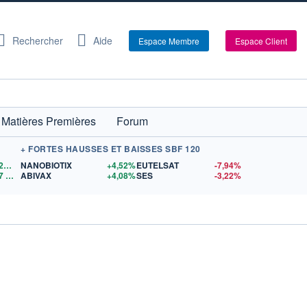
Rechercher
Aide
Espace Membre
Espace Client
Matières Premières
Forum
+ FORTES HAUSSES ET BAISSES SBF 120
1,1528
$US
NANOBIOTIX
+4,52%
EUTELSAT
-7,94%
7
$US
ABIVAX
+4,08%
SES
-3,22%