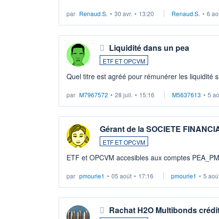
LU3 ...
par
Renaud.S.
•
30 avr.
•
13:20
Renaud.S.
•
6 ao
Liquidité dans un pea
ETF ET OPCVM
Quel titre est agréé pour rémunérer les liquidité 
par
M7967572
•
28 juil.
•
15:16
M5637613
•
5 a
Gérant de la SOCIETE FINANC
ETF ET OPCVM
ETF et OPCVM accesibles aux comptes PEA_P
par
pmourie1
•
05 août
•
17:16
pmourie1
•
5 aoû
Rachat H2O Multibonds crédit