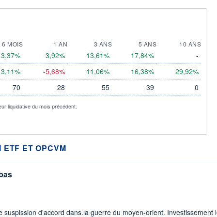
6 MOIS
1 AN
3 ANS
5 ANS
10 ANS
3,37%
3,92%
13,61%
17,84%
-
3,11%
-5,68%
11,06%
16,38%
29,92%
70
28
55
39
0
eur liquidative du mois précédent.
 ETF ET OPCVM
 bas
 suspission d'accord dans.la guerre du moyen-orient. Investissement lo