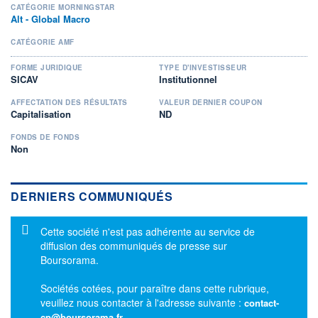
CATÉGORIE MORNINGSTAR
Alt - Global Macro
CATÉGORIE AMF
FORME JURIDIQUE
TYPE D'INVESTISSEUR
SICAV
Institutionnel
AFFECTATION DES RÉSULTATS
VALEUR DERNIER COUPON
Capitalisation
ND
FONDS DE FONDS
Non
DERNIERS COMMUNIQUÉS
Message d'information
Cette société n'est pas adhérente au service de
diffusion des communiqués de presse sur
Boursorama.
Sociétés cotées, pour paraître dans cette rubrique,
veuillez nous contacter à l'adresse suivante :
contact-
cp@boursorama.fr