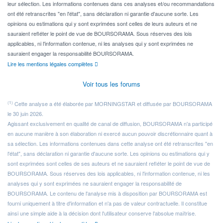
leur sélection. Les informations contenues dans ces analyses et/ou recommandations
ont été retranscrites "en l'état", sans déclaration ni garantie d'aucune sorte. Les
opinions ou estimations qui y sont exprimées sont celles de leurs auteurs et ne
sauraient refléter le point de vue de BOURSORAMA. Sous réserves des lois
applicables, ni l'information contenue, ni les analyses qui y sont exprimées ne
sauraient engager la responsabilité BOURSORAMA.
Lire les mentions légales complètes
Voir tous les forums
(1)
Cette analyse a été élaborée par MORNINGSTAR et diffusée par BOURSORAMA
le 30 juin 2026.
Agissant exclusivement en qualité de canal de diffusion, BOURSORAMA n'a participé
en aucune manière à son élaboration ni exercé aucun pouvoir discrétionnaire quant à
sa sélection. Les informations contenues dans cette analyse ont été retranscrites "en
l'état", sans déclaration ni garantie d'aucune sorte. Les opinions ou estimations qui y
sont exprimées sont celles de ses auteurs et ne sauraient refléter le point de vue de
BOURSORAMA. Sous réserves des lois applicables, ni l'information contenue, ni les
analyses qui y sont exprimées ne sauraient engager la responsabilité de
BOURSORAMA. Le contenu de l'analyse mis à disposition par BOURSORAMA est
fourni uniquement à titre d'information et n'a pas de valeur contractuelle. Il constitue
ainsi une simple aide à la décision dont l'utilisateur conserve l'absolue maîtrise.