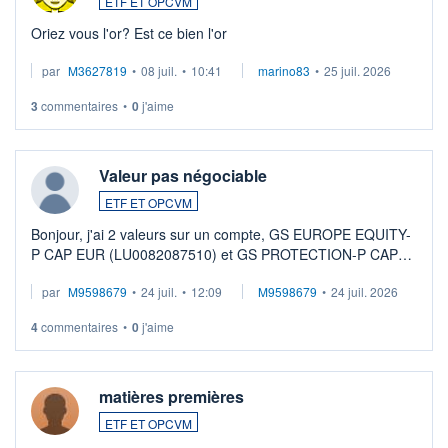
ETF ET OPCVM
Oriez vous l'or? Est ce bien l'or
par
M3627819
•
08 juil.
•
10:41
marino83
•
25 juil. 2026
3
commentaires
•
0
j'aime
Valeur pas négociable
ETF ET OPCVM
Bonjour, j'ai 2 valeurs sur un compte, GS EUROPE EQUITY-
P CAP EUR (LU0082087510) et GS PROTECTION-P CAP
EUR (LU0546913194), que je souhaite vendre. Lorsque je
par
M9598679
•
24 juil.
•
12:09
M9598679
•
24 juil. 2026
veux procéder à la vente, on me signale ...
4
commentaires
•
0
j'aime
matières premières
ETF ET OPCVM