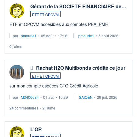
Gérant de la SOCIETE FINANCIAIRE de…
ETF ET OPCVM
ETF et OPCVM accesibles aux comptes PEA_PME
par
pmourie1
•
05 août
•
17:16
pmourie1
•
5 août 2026
0
j'aime
Rachat H2O Multibonds crédité ce jour
ETF ET OPCVM
sur mon compte espèces CTO Crédit Agricole .
par
M3406634
•
01 avr.
•
10:39
SAIQEN
•
29 juil. 2026
24
commentaires
•
2
j'aime
L'OR