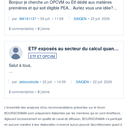
Bonjour je cherche un OPCVM ou Etf dédié aux matières
premières et qui soit éligible PEA... Auriez vous une idée?
Merci de vos conseils
par
M4141137
•
09 juil.
•
11:09
SAIQEN
•
23 juil. 2026
5
commentaires
•
0
j'aime
ETF exposés au secteur du calcul quan…
ETF ET OPCVM
Salut à tous,
Je cherche à investir sur le secteur du calcul quantique, mais
par
jeboursicote
•
22 juil.
•
14:39
SAIQEN
•
22 juil. 2026
via un ETF plutôt que des actions individuelles.
2
commentaires
•
0
j'aime
Idéalement, je voudrais qu'il soit éligible au PEA.
Pour l' ...
L'ensemble des analyses et/ou recommandations présentes sur le forum
BOURSORAMA sont uniquement élaborées par les membres qui en sont émetteurs.
Agissant exclusivement en qualité de canal de diffusion, BOURSORAMA n'a participé
en aucune manière à leur élaboration ni exercé aucun pouvoir discrétionnaire quant à