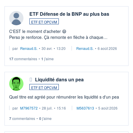
ETF Défense de la BNP au plus bas
ETF ET OPCVM
C'EST le moment d'acheter 😄​
Perso je renforce. Çà remonte en flèche à chaque
suspission d'accord dans.la guerre du moyen-orient.
par
Renaud.S.
•
30 avr.
•
13:20
Renaud.S.
•
6 août 2026
Investissement long terme tip top pour sa retraite.
LU3 ...
17
commentaires
•
1
j'aime
Liquidité dans un pea
ETF ET OPCVM
Quel titre est agréé pour rémunérer les liquidité s d'un pea
par
M7967572
•
28 juil.
•
15:16
M5637613
•
5 août 2026
7
commentaires
•
0
j'aime