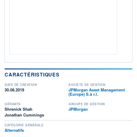
ACTIF NET (EUR)
131M / 31.07.26
NOTATION MORNINGSTAR ⁽¹⁾
RISQUE DU FONDS (SRI)
3
/7
+ PORTEFEUILLE
+ LISTE
CARACTÉRISTIQUES
DATE DE CRÉATION
SOCIÉTÉ DE GESTION
30.08.2019
JPMorgan Asset Management
(Europe) S.à r.l.
GÉRANTS
GROUPE DE GESTION
Shrenick Shah
JPMorgan
Jonathan Cummings
CATÉGORIE GÉNÉRALE
Alternatifs