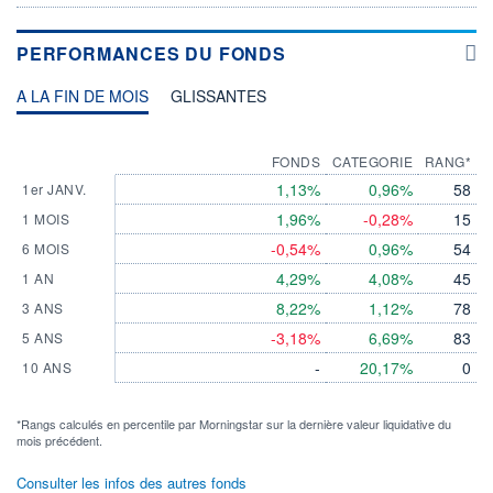
PERFORMANCES DU FONDS
A LA FIN DE MOIS
GLISSANTES
FONDS
CATEGORIE
RANG*
1,13%
0,96%
58
1er JANV.
1,96%
-0,28%
15
1 MOIS
-0,54%
0,96%
54
6 MOIS
4,29%
4,08%
45
1 AN
8,22%
1,12%
78
3 ANS
-3,18%
6,69%
83
5 ANS
-
20,17%
0
10 ANS
*Rangs calculés en percentile par Morningstar sur la dernière valeur liquidative du
mois précédent.
Consulter les infos des autres fonds