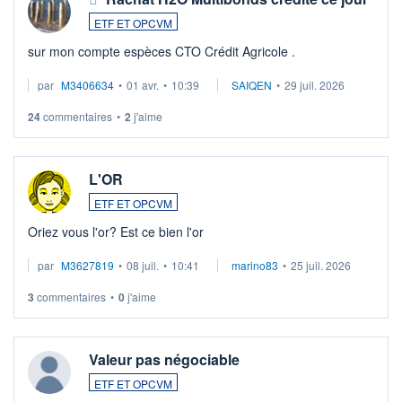
ETF ET OPCVM
sur mon compte espèces CTO Crédit Agricole .
par
M3406634
•
01 avr.
•
10:39
SAIQEN
•
29 juil. 2026
24
commentaires
•
2
j'aime
L'OR
ETF ET OPCVM
Oriez vous l'or? Est ce bien l'or
par
M3627819
•
08 juil.
•
10:41
marino83
•
25 juil. 2026
3
commentaires
•
0
j'aime
Valeur pas négociable
ETF ET OPCVM