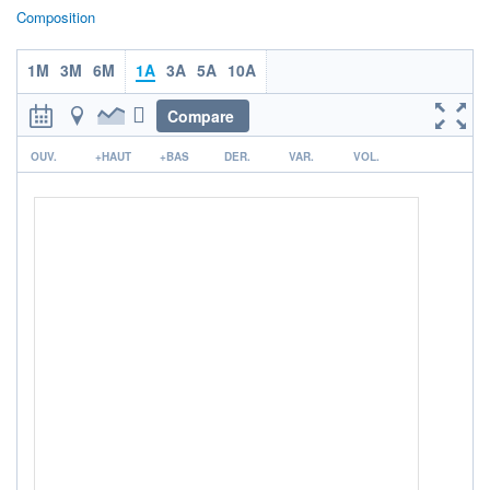
Composition
ACTIF NET (EUR)
84M / 31.07.26
1M
3M
6M
1A
3A
5A
10A
NOTATION MORNINGSTAR ⁽¹⁾
Compare
r
RISQUE DU FONDS (SRI)
OUV.
+HAUT
+BAS
DER.
VAR.
VOL.
3
/7
+ PORTEFEUILLE
+ LISTE