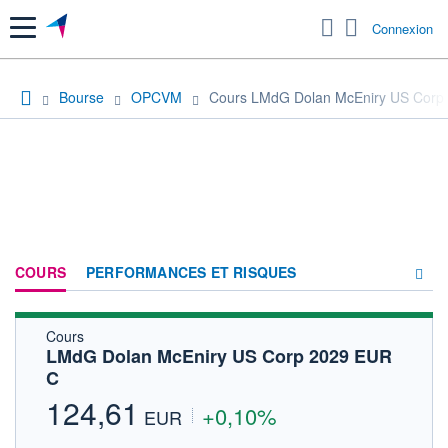
Menu
Connexion
Bourse
OPCVM
Cours LMdG Dolan McEniry US Corp
COURS
PERFORMANCES ET RISQUES
Cours
COMPOSITION
LMdG Dolan McEniry US Corp 2029 EUR
C
ACTUALITÉS
124,61
+0,10%
FORUM
EUR
HISTORIQUE