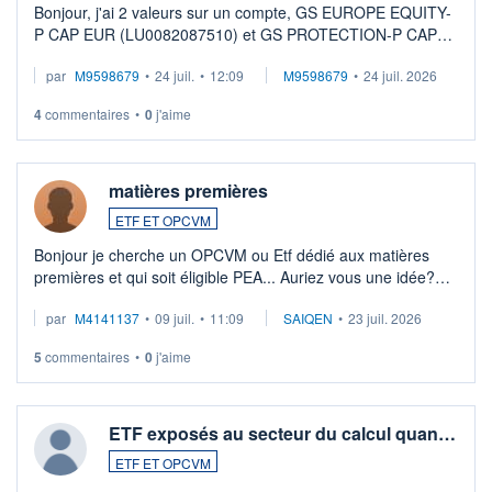
Bonjour, j'ai 2 valeurs sur un compte, GS EUROPE EQUITY-
P CAP EUR (LU0082087510) et GS PROTECTION-P CAP
EUR (LU0546913194), que je souhaite vendre. Lorsque je
par
M9598679
•
24 juil.
•
12:09
M9598679
•
24 juil. 2026
veux procéder à la vente, on me signale ...
4
commentaires
•
0
j'aime
matières premières
ETF ET OPCVM
Bonjour je cherche un OPCVM ou Etf dédié aux matières
premières et qui soit éligible PEA... Auriez vous une idée?
Merci de vos conseils
par
M4141137
•
09 juil.
•
11:09
SAIQEN
•
23 juil. 2026
5
commentaires
•
0
j'aime
ETF exposés au secteur du calcul quan…
ETF ET OPCVM