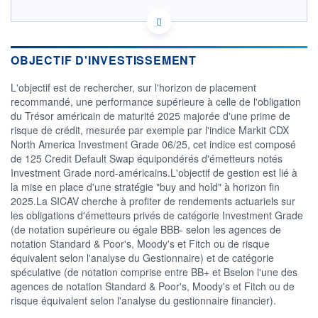
FR0013413309 - UBS La Maison de Gestion
OPCVM DERNIER COURS CONNU AU 04/08/2026
Consulter le prospectus / DIC
OBJECTIF D'INVESTISSEMENT
L'objectif est de rechercher, sur l'horizon de placement
130
recommandé, une performance supérieure à celle de l'obligation
125
du Trésor américain de maturité 2025 majorée d'une prime de
risque de crédit, mesurée par exemple par l'indice Markit CDX
120
North America Investment Grade 06/25, cet indice est composé
115
de 125 Credit Default Swap équipondérés d'émetteurs notés
04/12
31/03
Investment Grade nord-américains.L'objectif de gestion est lié à
la mise en place d'une stratégie "buy and hold" à horizon fin
CATÉGORIE MORNINGSTAR
2025.La SICAV cherche à profiter de rendements actuariels sur
Obligations à échéance
les obligations d'émetteurs privés de catégorie Investment Grade
(de notation supérieure ou égale BBB- selon les agences de
FONDS PARTENAIRES
notation Standard & Poor's, Moody's et Fitch ou de risque
TARIFS PRIVILÉGIÉS
0%
équivalent selon l'analyse du Gestionnaire) et de catégorie
ÉLIGIBILITÉ
spéculative (de notation comprise entre BB+ et Bselon l'une des
PEA
PEA-PME
BOURSOVIE LUX
BOURSOVIE
agences de notation Standard & Poor's, Moody's et Fitch ou de
CTO BUSINESS
risque équivalent selon l'analyse du gestionnaire financier).
Non éligible Boursobank