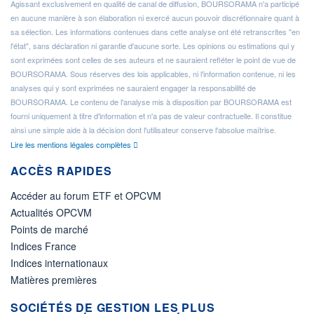
Agissant exclusivement en qualité de canal de diffusion, BOURSORAMA n'a participé
en aucune manière à son élaboration ni exercé aucun pouvoir discrétionnaire quant à
sa sélection. Les informations contenues dans cette analyse ont été retranscrites "en
l'état", sans déclaration ni garantie d'aucune sorte. Les opinions ou estimations qui y
sont exprimées sont celles de ses auteurs et ne sauraient refléter le point de vue de
BOURSORAMA. Sous réserves des lois applicables, ni l'information contenue, ni les
analyses qui y sont exprimées ne sauraient engager la responsabilité de
BOURSORAMA. Le contenu de l'analyse mis à disposition par BOURSORAMA est
fourni uniquement à titre d'information et n'a pas de valeur contractuelle. Il constitue
ainsi une simple aide à la décision dont l'utilisateur conserve l'absolue maîtrise.
Lire les mentions légales complètes
ACCÈS RAPIDES
Accéder au forum ETF et OPCVM
Actualités OPCVM
Points de marché
Indices France
Indices internationaux
Matières premières
SOCIÉTÉS DE GESTION LES PLUS