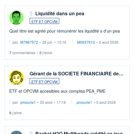
Liquidité dans un pea
ETF ET OPCVM
Quel titre est agréé pour rémunérer les liquidité s d'un pea
par
M7967572
•
28 juil.
•
15:16
M5637613
•
5 août 2026
7
commentaires
•
0
j'aime
Gérant de la SOCIETE FINANCIAIRE de…
ETF ET OPCVM
ETF et OPCVM accesibles aux comptes PEA_PME
par
pmourie1
•
05 août
•
17:16
pmourie1
•
5 août 2026
0
j'aime
Rachat H2O Multibonds crédité ce jour