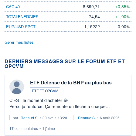
8 699,71
+0,35%
CAC 40
74,54
+1,00%
TOTALENERGIES
1,15222
0,00%
EUR/USD SPOT
Gérer mes listes
DERNIERS MESSAGES SUR LE FORUM ETF ET
OPCVM
ETF Défense de la BNP au plus bas
ETF ET OPCVM
C'EST le moment d'acheter 😄​
Perso je renforce. Çà remonte en flèche à chaque
suspission d'accord dans.la guerre du moyen-orient.
par
Renaud.S.
•
30 avr.
•
13:20
Renaud.S.
•
6 août 2026
Investissement long terme tip top pour sa retraite.
LU3 ...
17
commentaires
•
1
j'aime