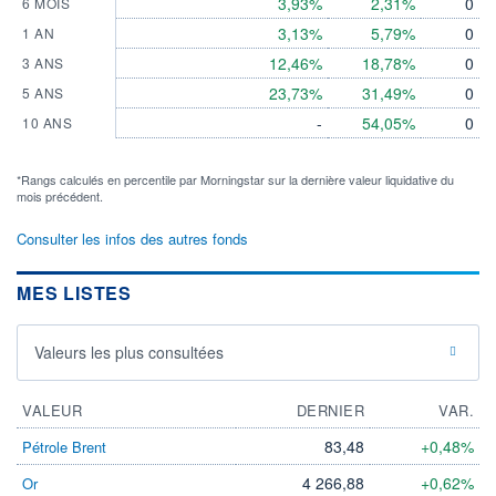
3,93%
2,31%
0
6 MOIS
3,13%
5,79%
0
1 AN
12,46%
18,78%
0
3 ANS
23,73%
31,49%
0
5 ANS
-
54,05%
0
10 ANS
*Rangs calculés en percentile par Morningstar sur la dernière valeur liquidative du
mois précédent.
Consulter les infos des autres fonds
MES LISTES
Valeurs les plus consultées
VALEUR
DERNIER
VAR.
83,48
+0,48%
Pétrole Brent
4 266,88
+0,62%
Or