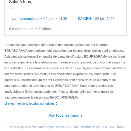
Salut à tous,
Je cherche à investir sur le secteur du calcul quantique, mais
par
jeboursicote
•
22 juil.
•
14:39
SAIQEN
•
22 juil. 2026
via un ETF plutôt que des actions individuelles.
2
commentaires
•
0
j'aime
Idéalement, je voudrais qu'il soit éligible au PEA.
Pour l' ...
L'ensemble des analyses et/ou recommandations présentes sur le forum
BOURSORAMA sont uniquement élaborées par les membres qui en sont émetteurs.
Agissant exclusivement en qualité de canal de diffusion, BOURSORAMA n'a participé
en aucune manière à leur élaboration ni exercé aucun pouvoir discrétionnaire quant à
leur sélection. Les informations contenues dans ces analyses et/ou recommandations
ont été retranscrites "en l'état", sans déclaration ni garantie d'aucune sorte. Les
opinions ou estimations qui y sont exprimées sont celles de leurs auteurs et ne
sauraient refléter le point de vue de BOURSORAMA. Sous réserves des lois
applicables, ni l'information contenue, ni les analyses qui y sont exprimées ne
sauraient engager la responsabilité BOURSORAMA.
Lire les mentions légales complètes
Voir tous les forums
(1)
Cette analyse a été élaborée par MORNINGSTAR et diffusée par BOURSORAMA .