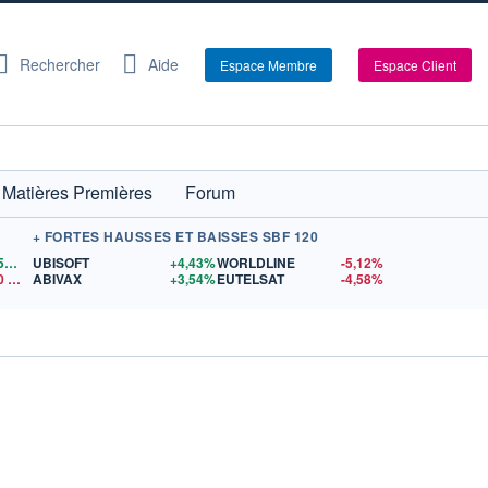
Rechercher
Aide
Espace Membre
Espace Client
Matières Premières
Forum
+ FORTES HAUSSES ET BAISSES SBF 120
1,1559
$US
UBISOFT
+4,43%
WORLDLINE
-5,12%
0
$US
ABIVAX
+3,54%
EUTELSAT
-4,58%