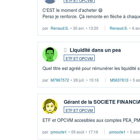
ETF ET OPCVM
C'EST le moment d'acheter 😄​
Perso je renforce. Çà remonte en flèche à chaque
LU3 ...
par
Renaud.S.
•
30 avr.
•
13:20
Renaud.S.
•
6 ao
Liquidité dans un pea
ETF ET OPCVM
Quel titre est agréé pour rémunérer les liquidité 
par
M7967572
•
28 juil.
•
15:16
M5637613
•
5 a
Gérant de la SOCIETE FINANC
ETF ET OPCVM
ETF et OPCVM accesibles aux comptes PEA_P
par
pmourie1
•
05 août
•
17:16
pmourie1
•
5 aoû