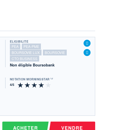
ÉLIGIBILITÉ
PEA
PEA-PME
BOURSOVIE LUX
BOURSOVIE
CTO BUSINESS
Non éligible Boursobank
NOTATION MORNINGSTAR ⁽¹⁾
ACHETER
VENDRE