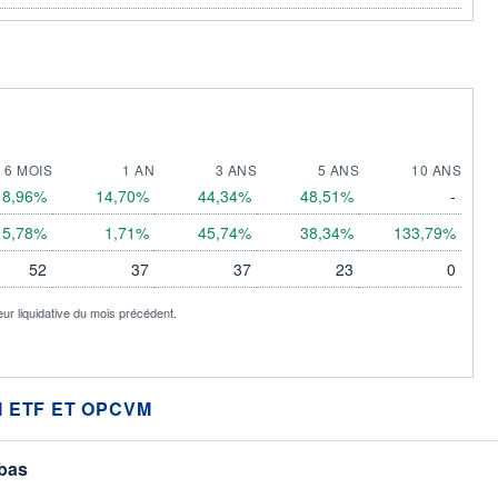
6 MOIS
1 AN
3 ANS
5 ANS
10 ANS
8,96%
14,70%
44,34%
48,51%
-
5,78%
1,71%
45,74%
38,34%
133,79%
52
37
37
23
0
eur liquidative du mois précédent.
 ETF ET OPCVM
 bas