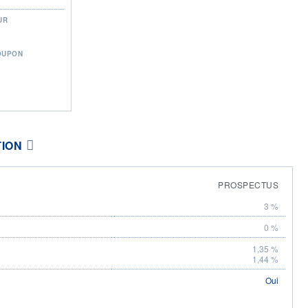
UR
OUPON
TION
PROSPECTUS
3 %
0 %
1,35 %
1,44 %
Oui