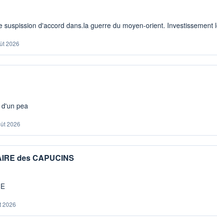
 suspission d'accord dans.la guerre du moyen-orient. Investissement lo
ût 2026
s d'un pea
oût 2026
IAIRE des CAPUCINS
ME
t 2026