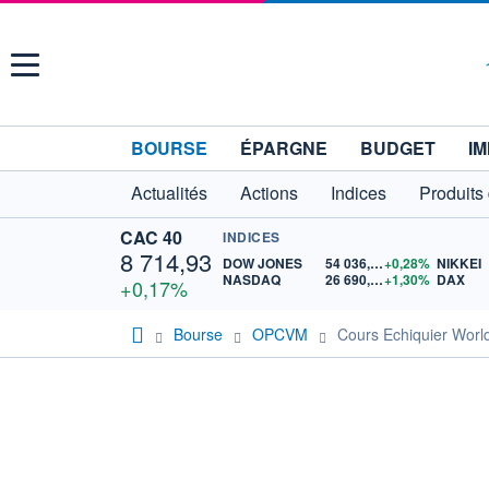
Menu
BOURSE
ÉPARGNE
BUDGET
IM
Actualités
Actions
Indices
Produits
CAC 40
INDICES
8 714,93
DOW JONES
54 036,93
+0,28%
NIKKEI
NASDAQ
26 690,62
+1,30%
DAX
+0,17%
Bourse
OPCVM
Cours Echiquier Worl