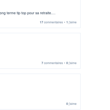
ng terme tip top pour sa retraite.
17
commentaires
•
1
j'aime
7
commentaires
•
0
j'aime
0
j'aime