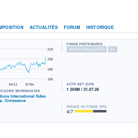
MPOSITION
ACTUALITÉS
FORUM
HISTORIQUE
FONDS PARTENAIRES
TARIFS PRIVILÉGIÉS
0%
220
200
180
160
ACTIF NET (EUR)
04/12
07/04
1 204M / 31.07.26
TÉGORIE MORNINGSTAR
tions International Gdes
p. Croissance
RISQUE DU FONDS (SRI)
4
/7