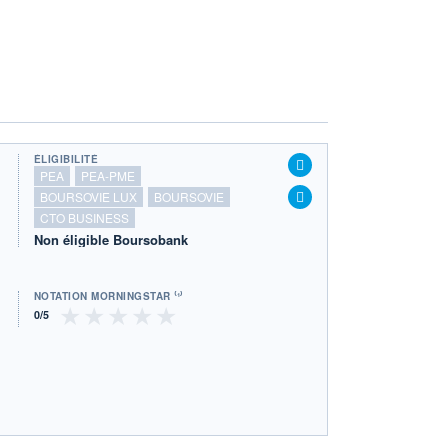
ÉLIGIBILITÉ
PEA
PEA-PME
BOURSOVIE LUX
BOURSOVIE
CTO BUSINESS
Non éligible Boursobank
NOTATION MORNINGSTAR ⁽¹⁾