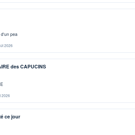
s d'un pea
oût 2026
IAIRE des CAPUCINS
ME
t 2026
é ce jour