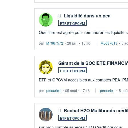
Liquidité dans un pea
ETF ET OPCVM
Quel titre est agréé pour rémunérer les liquidité 
par
M7967572
•
28 juil.
•
15:16
M5637613
•
5 a
Gérant de la SOCIETE FINANC
ETF ET OPCVM
ETF et OPCVM accesibles aux comptes PEA_P
par
pmourie1
•
05 août
•
17:16
pmourie1
•
5 aoû
Rachat H2O Multibonds crédit
ETF ET OPCVM
sur mon compte espèces CTO Crédit Agricole .