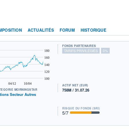
MPOSITION
ACTUALITÉS
FORUM
HISTORIQUE
FONDS PARTENAIRES
TARIFS PRIVILÉGIÉS
0%
180
160
140
120
100
04/12
10/04
ACTIF NET (EUR)
758M / 31.07.26
TÉGORIE MORNINGSTAR
tions Secteur Autres
RISQUE DU FONDS (SRI)
5
/7