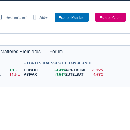
Rechercher
Aide
Espace Membre
Espace Client
Matières Premières
Forum
+ FORTES HAUSSES ET BAISSES SBF 120
1,1559
$US
UBISOFT
+4,43%
WORLDLINE
-5,12%
X
14,90
$US
ABIVAX
+3,54%
EUTELSAT
-4,58%