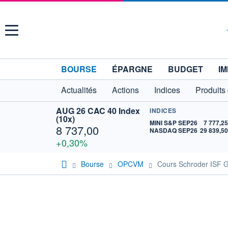
Menu
BOURSE
ÉPARGNE
BUDGET
IM
Actualités
Actions
Indices
Produits
AUG 26 CAC 40 Index
INDICES
(10x)
MINI S&P SEP26
7 777,2
8 737,00
NASDAQ SEP26
29 839,5
+0,30%
Bourse
OPCVM
Cours Schroder ISF G