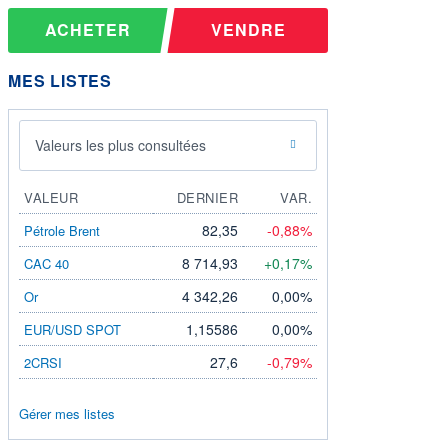
ACHETER
VENDRE
MES LISTES
Valeurs les plus consultées
VALEUR
DERNIER
VAR.
82,35
-0,88%
Pétrole Brent
8 714,93
+0,17%
CAC 40
4 342,26
0,00%
Or
1,15586
0,00%
EUR/USD SPOT
27,6
-0,79%
2CRSI
Gérer mes listes