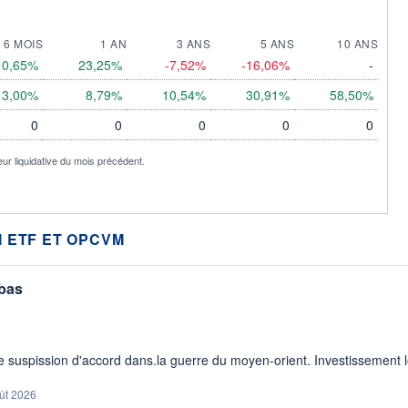
6 MOIS
1 AN
3 ANS
5 ANS
10 ANS
0,65%
23,25%
-7,52%
-16,06%
-
3,00%
8,79%
10,54%
30,91%
58,50%
0
0
0
0
0
eur liquidative du mois précédent.
 ETF ET OPCVM
 bas
 suspission d'accord dans.la guerre du moyen-orient. Investissement lo
ût 2026