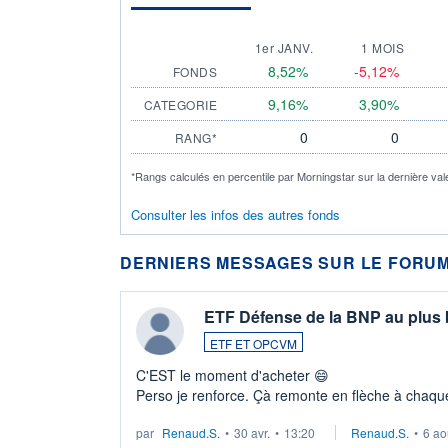
1er JANV.
1 MOIS
8,52%
-5,12%
FONDS
9,16%
3,90%
CATEGORIE
0
0
RANG*
*Rangs calculés en percentile par Morningstar sur la dernière val
Consulter les infos des autres fonds
DERNIERS MESSAGES SUR LE FORUM
ETF Défense de la BNP au plus
ETF ET OPCVM
C'EST le moment d'acheter 😄​
Perso je renforce. Çà remonte en flèche à chaque
LU3 ...
par
Renaud.S.
•
30 avr.
•
13:20
Renaud.S.
•
6 ao