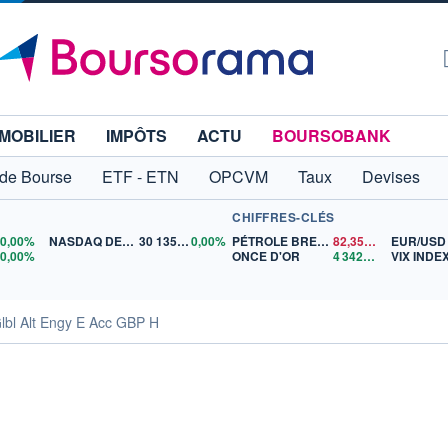
MOBILIER
IMPÔTS
ACTU
BOURSOBANK
 de Bourse
ETF - ETN
OPCVM
Taux
Devises
CHIFFRES-CLÉS
5
0,00%
NASDAQ DEC26
30 135,00
0,00%
PÉTROLE BRENT
82,35
$US
EUR/USD
0
0,00%
ONCE D'OR
4 342,26
$US
VIX INDE
lbl Alt Engy E Acc GBP H