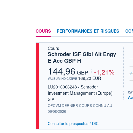
COURS
PERFORMANCES ET RISQUES
CO
Cours
Schroder ISF Glbl Alt Engy
E Acc GBP H
144,96
-1,21%
GBP
169,20 EUR
VALEUR INDICATIVE
LU2016066248 - Schroder
Investment Management (Europe)
CA
Ac
S.A.
OPCVM DERNIER COURS CONNU AU
06/08/2026
Consulter le prospectus / DIC