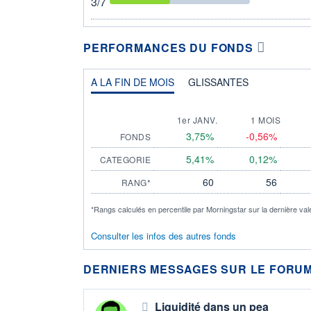
3
/7
PERFORMANCES DU FONDS
A LA FIN DE MOIS
GLISSANTES
1er JANV.
1 MOIS
3,75%
-0,56%
FONDS
5,41%
0,12%
CATEGORIE
60
56
RANG*
*Rangs calculés en percentile par Morningstar sur la dernière val
Consulter les infos des autres fonds
DERNIERS MESSAGES SUR LE FORUM
Liquidité dans un pea