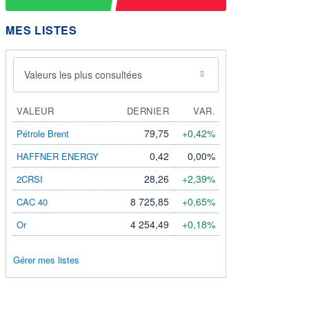
MES LISTES
Valeurs les plus consultées
VALEUR
DERNIER
VAR.
79,75
+0,42%
Pétrole Brent
0,42
0,00%
HAFFNER ENERGY
28,26
+2,39%
2CRSI
8 725,85
+0,65%
CAC 40
4 254,49
+0,18%
Or
Gérer mes listes