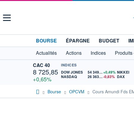
Menu
BOURSE
ÉPARGNE
BUDGET
IM
Actualités
Actions
Indices
Produits
CAC 40
INDICES
8 725,85
DOW JONES
54 349,12
+0,49%
NIKKEI
NASDAQ
26 363,44
-0,83%
DAX
+0,65%
Bourse
OPCVM
Cours Amundi Fds EM