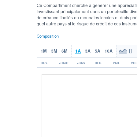
Ce Compartiment cherche à générer une appréciatio
investissant principalement dans un portefeuille dive
de créance libellés en monnaies locales et émis pa
quel autre pays si le risque de crédit de ces instr
Composition
1M
3M
6M
1A
3A
5A
10A
OUV.
+HAUT
+BAS
DER.
VAR.
VOL