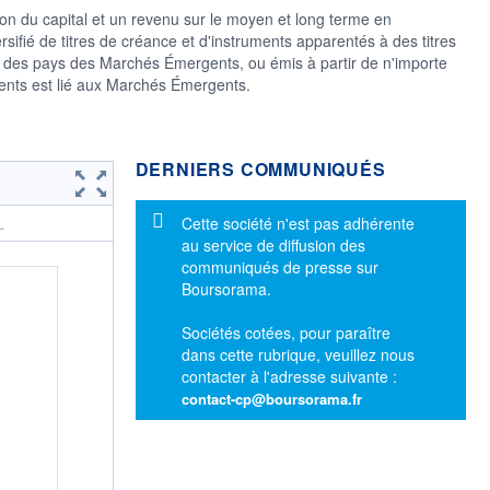
n du capital et un revenu sur le moyen et long terme en
rsifié de titres de créance et d'instruments apparentés à des titres
r des pays des Marchés Émergents, ou émis à partir de n'importe
uments est lié aux Marchés Émergents.
DERNIERS COMMUNIQUÉS
Message d'information
Cette société n'est pas adhérente
.
au service de diffusion des
communiqués de presse sur
Boursorama.
Sociétés cotées, pour paraître
dans cette rubrique, veuillez nous
contacter à l'adresse suivante :
contact-cp@boursorama.fr