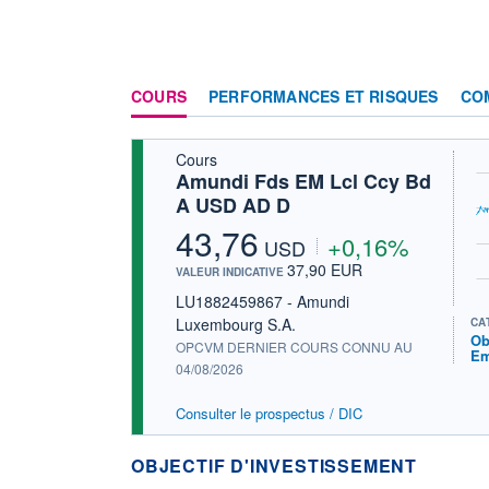
COURS
PERFORMANCES ET RISQUES
CO
Cours
Amundi Fds EM Lcl Ccy Bd
A USD AD D
43,76
+0,16%
USD
37,90 EUR
VALEUR INDICATIVE
LU1882459867 - Amundi
Luxembourg S.A.
CA
Ob
OPCVM DERNIER COURS CONNU AU
Em
04/08/2026
Consulter le prospectus / DIC
OBJECTIF D'INVESTISSEMENT