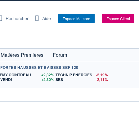
Rechercher
Aide
Espace Membre
Espace Client
Matières Premières
Forum
 FORTES HAUSSES ET BAISSES SBF 120
S
EMY COINTREAU
+2,32%
TECHNIP ENERGIES
-2,19%
IVENDI
+2,30%
SES
-2,11%