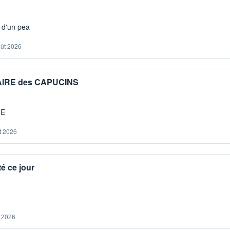
s d'un pea
oût 2026
IAIRE des CAPUCINS
ME
t 2026
é ce jour
. 2026