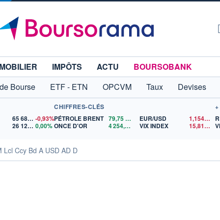
MOBILIER
IMPÔTS
ACTU
BOURSOBANK
 de Bourse
ETF - ETN
OPCVM
Taux
Devises
CHIFFRES-CLÉS
+
65 683,26
-0,93%
PÉTROLE BRENT
79,75
$US
EUR/USD
1,1545
$U
R
26 126,30
0,00%
ONCE D'OR
4 254,49
$US
VIX INDEX
15,81
$US
V
 Lcl Ccy Bd A USD AD D