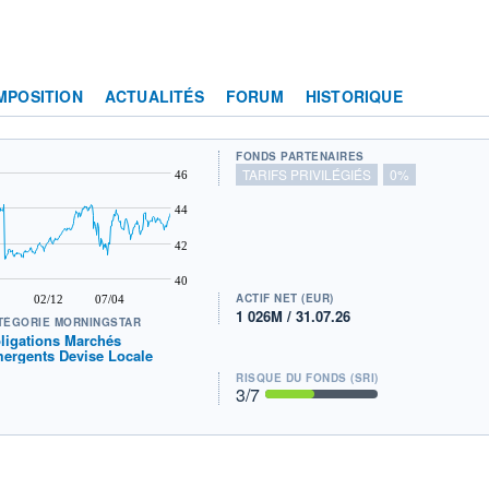
MPOSITION
ACTUALITÉS
FORUM
HISTORIQUE
FONDS PARTENAIRES
TARIFS PRIVILÉGIÉS
0%
46
44
42
40
ACTIF NET (EUR)
02/12
07/04
1 026M / 31.07.26
TÉGORIE MORNINGSTAR
ligations Marchés
ergents Devise Locale
RISQUE DU FONDS (SRI)
3
/7