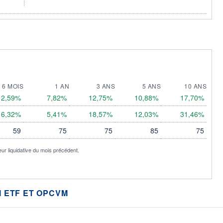
6 MOIS
1 AN
3 ANS
5 ANS
10 ANS
2,59%
7,82%
12,75%
10,88%
17,70%
6,32%
5,41%
18,57%
12,03%
31,46%
59
75
75
85
75
eur liquidative du mois précédent.
 ETF ET OPCVM