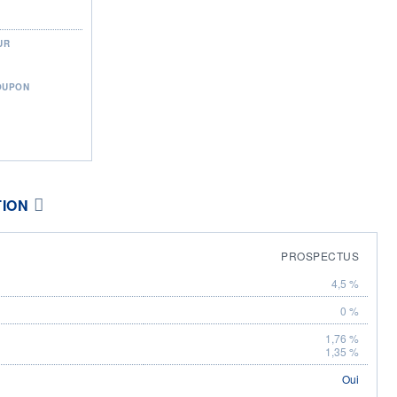
UR
OUPON
TION
PROSPECTUS
4,5 %
0 %
1,76 %
1,35 %
Oui