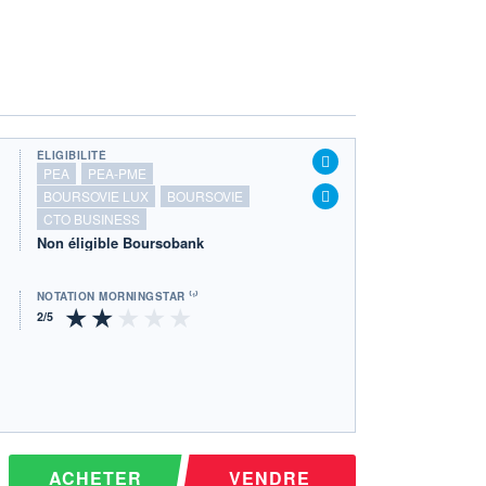
ÉLIGIBILITÉ
PEA
PEA-PME
BOURSOVIE LUX
BOURSOVIE
CTO BUSINESS
Non éligible Boursobank
NOTATION MORNINGSTAR ⁽¹⁾
ACHETER
VENDRE